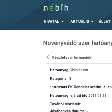
HIVATAL
AKTUÁLIS
ÁLLAT
Növényvédő szer hatóany
Részletes információk
Hatóanyag
Clothiadinin
Kategória
IN
1107/2009 EK Rendelet szerinti állap
Hatóanyag lejárati idő
2019.01.31.
További részletek:
Jóváhagyás dátuma
: -