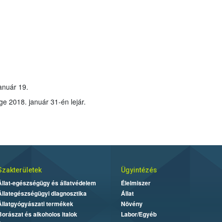
január 19.
: A hatóanyag érvényessége 2018. január 31-én lejár.
Szakterületek
Ügyintézés
Állat-egészségügy és állatvédelem
Élelmiszer
Állategészségügyi diagnosztika
Állat
Állatgyógyászati termékek
Növény
Borászat és alkoholos italok
Labor/Egyéb