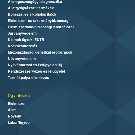
Állategészségügyi diagnosztika
Állatgyógyászati termékek
Borászat és alkoholos italok
Élelmiszer- és takarmánybiztonság
Élelmiszerlánc-biztonsági laborhálózat
Járványvédelem
Kiemelt ügyek, EUTR
Kockázatkezelés
Mezőgazdasági genetikai erőforrások
Növényvédelem
Nyilvántartási és Felügyeleti Díj
Rendszerszervezés és felügyelet
Termékpálya-ellenőrzés
Ügyintézés
Élelmiszer
Állat
Növény
Labor/Egyéb