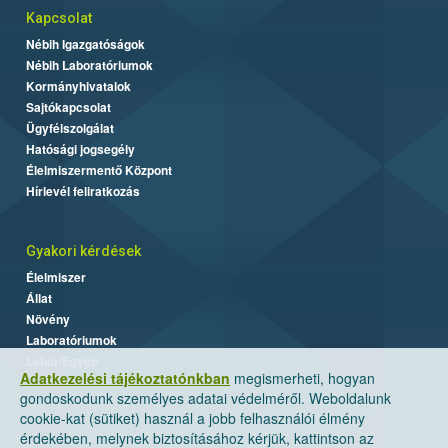
Kapcsolat
Nébih Igazgatóságok
Nébih Laboratóriumok
Kormányhivatalok
Sajtókapcsolat
Ügyfélszolgálat
Hatósági jogsegély
Élelmiszermentő Központ
Hírlevél feliratkozás
Gyakori kérdések
Élelmiszer
Állat
Növény
Laboratóriumok
Labor/Egyéb
Adatkezelési tájékoztatónkban
megismerheti, hogyan
gondoskodunk személyes adatai védelméről. Weboldalunk
cookie-kat (sütiket) használ a jobb felhasználói élmény
érdekében, melynek biztosításához kérjük, kattintson az