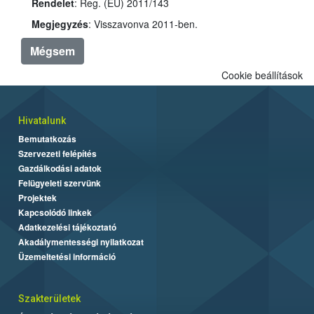
Rendelet
: Reg. (EU) 2011/143
Megjegyzés
: Visszavonva 2011-ben.
Mégsem
Cookie beállítások
Hivatalunk
Bemutatkozás
Szervezeti felépítés
Gazdálkodási adatok
Felügyeleti szervünk
Projektek
Kapcsolódó linkek
Adatkezelési tájékoztató
Akadálymentességi nyilatkozat
Üzemeltetési információ
Szakterületek