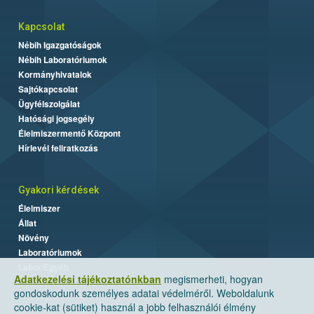
Kapcsolat
Nébih Igazgatóságok
Nébih Laboratóriumok
Kormányhivatalok
Sajtókapcsolat
Ügyfélszolgálat
Hatósági jogsegély
Élelmiszermentő Központ
Hírlevél feliratkozás
Gyakori kérdések
Élelmiszer
Állat
Növény
Laboratóriumok
Labor/Egyéb
Adatkezelési tájékoztatónkban
megismerheti, hogyan
gondoskodunk személyes adatai védelméről. Weboldalunk
cookie-kat (sütiket) használ a jobb felhasználói élmény