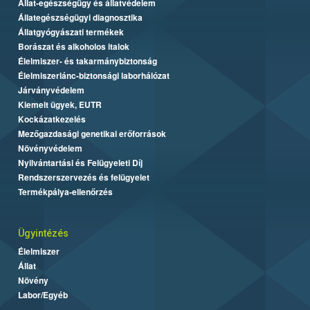
Állat-egészségügy és állatvédelem
Állategészségügyi diagnosztika
Állatgyógyászati termékek
Borászat és alkoholos italok
Élelmiszer- és takarmánybiztonság
Élelmiszerlánc-biztonsági laborhálózat
Járványvédelem
Kiemelt ügyek, EUTR
Kockázatkezelés
Mezőgazdasági genetikai erőforrások
Növényvédelem
Nyilvántartási és Felügyeleti Díj
Rendszerszervezés és felügyelet
Termékpálya-ellenőrzés
Ügyintézés
Élelmiszer
Állat
Növény
Labor/Egyéb