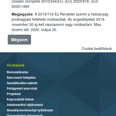
Dossier complete 2010/244/EU, (EU) 2023/918, (EU)
2025/1489
Megjegyzés
: A 2019/716 Eu Rendelet szerint a hatóanyag
jóváhagyási feltételei módosultak. Az engedélyeket 2019.
november 30-ig kell visszavonni vagy módosítani. Max.
türelmi idő: 2020. május 30.
Mégsem
Cookie beállítások
Hivatalunk
Bemutatkozás
Szervezeti felépítés
Gazdálkodási adatok
Felügyeleti szervünk
Projektek
Kapcsolódó linkek
Adatkezelési tájékoztató
Akadálymentességi nyilatkozat
Üzemeltetési információ