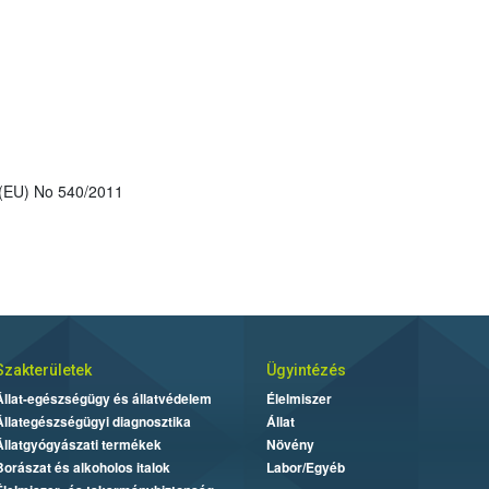
 (EU) No 540/2011
Szakterületek
Ügyintézés
Állat-egészségügy és állatvédelem
Élelmiszer
Állategészségügyi diagnosztika
Állat
Állatgyógyászati termékek
Növény
Borászat és alkoholos italok
Labor/Egyéb