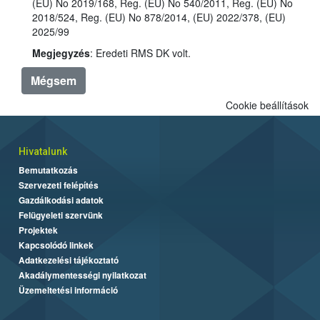
(EU) No 2019/168, Reg. (EU) No 540/2011, Reg. (EU) No
2018/524, Reg. (EU) No 878/2014, (EU) 2022/378, (EU)
2025/99
Megjegyzés
: Eredeti RMS DK volt.
Mégsem
Cookie beállítások
Hivatalunk
Bemutatkozás
Szervezeti felépítés
Gazdálkodási adatok
Felügyeleti szervünk
Projektek
Kapcsolódó linkek
Adatkezelési tájékoztató
Akadálymentességi nyilatkozat
Üzemeltetési információ