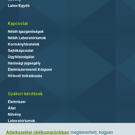
Labor/Egyéb
Kapcsolat
Nébih Igazgatóságok
Nébih Laboratóriumok
Kormányhivatalok
Sajtókapcsolat
Ügyfélszolgálat
Hatósági jogsegély
Élelmiszermentő Központ
Hírlevél feliratkozás
Gyakori kérdések
Élelmiszer
Állat
Növény
Laboratóriumok
Labor/Egyéb
Adatkezelési tájékoztatónkban
megismerheti, hogyan