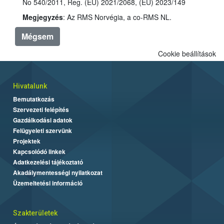
No 540/2011, Reg. (EU) 2021/2068, (EU) 2023/149
Megjegyzés
: Az RMS Norvégia, a co-RMS NL.
Mégsem
Cookie beállítások
Hivatalunk
Bemutatkozás
Szervezeti felépítés
Gazdálkodási adatok
Felügyeleti szervünk
Projektek
Kapcsolódó linkek
Adatkezelési tájékoztató
Akadálymentességi nyilatkozat
Üzemeltetési információ
Szakterületek