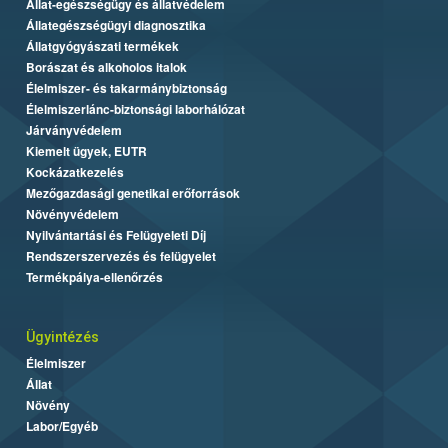
Állat-egészségügy és állatvédelem
Állategészségügyi diagnosztika
Állatgyógyászati termékek
Borászat és alkoholos italok
Élelmiszer- és takarmánybiztonság
Élelmiszerlánc-biztonsági laborhálózat
Járványvédelem
Kiemelt ügyek, EUTR
Kockázatkezelés
Mezőgazdasági genetikai erőforrások
Növényvédelem
Nyilvántartási és Felügyeleti Díj
Rendszerszervezés és felügyelet
Termékpálya-ellenőrzés
Ügyintézés
Élelmiszer
Állat
Növény
Labor/Egyéb