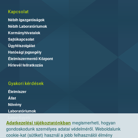
Kapcsolat
Nébih Igazgatóságok
Nébih Laboratóriumok
Kormányhivatalok
Sajtókapcsolat
Ügyfélszolgálat
Hatósági jogsegély
Élelmiszermentő Központ
Hírlevél feliratkozás
Gyakori kérdések
Élelmiszer
Állat
Növény
Laboratóriumok
Labor/Egyéb
Adatkezelési tájékoztatónkban
megismerheti, hogyan
gondoskodunk személyes adatai védelméről. Weboldalunk
cookie-kat (sütiket) használ a jobb felhasználói élmény