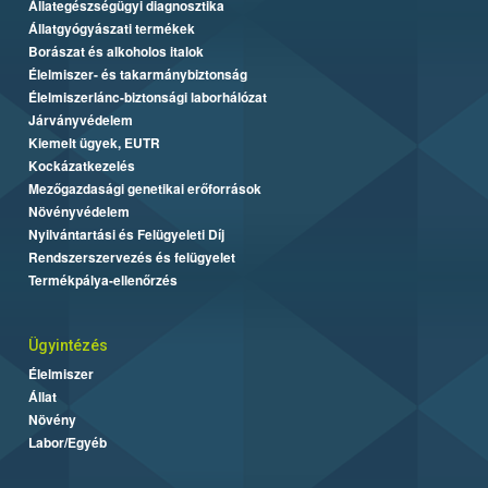
Állategészségügyi diagnosztika
Állatgyógyászati termékek
Borászat és alkoholos italok
Élelmiszer- és takarmánybiztonság
Élelmiszerlánc-biztonsági laborhálózat
Járványvédelem
Kiemelt ügyek, EUTR
Kockázatkezelés
Mezőgazdasági genetikai erőforrások
Növényvédelem
Nyilvántartási és Felügyeleti Díj
Rendszerszervezés és felügyelet
Termékpálya-ellenőrzés
Ügyintézés
Élelmiszer
Állat
Növény
Labor/Egyéb