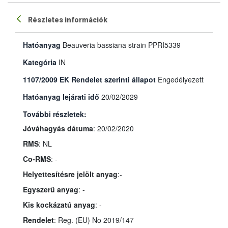
Részletes információk
Hatóanyag
Beauveria bassiana strain PPRI5339
Kategória
IN
1107/2009 EK Rendelet szerinti állapot
Engedélyezett
Hatóanyag lejárati idő
20/02/2029
További részletek:
Jóváhagyás dátuma
: 20/02/2020
RMS
: NL
Co-RMS
: -
Helyettesítésre jelölt anyag
:-
Egyszerű anyag
: -
Kis kockázatú anyag
: -
Rendelet
: Reg. (EU) No 2019/147