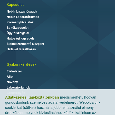
Kapcsolat
Nébih Igazgatóságok
Nébih Laboratóriumok
Kormányhivatalok
Sajtókapcsolat
Ügyfélszolgálat
Hatósági jogsegély
Élelmiszermentő Központ
Hírlevél feliratkozás
Gyakori kérdések
Élelmiszer
Állat
Növény
Laboratóriumok
Labor/Egyéb
Adatkezelési tájékoztatónkban
megismerheti, hogyan
gondoskodunk személyes adatai védelméről. Weboldalunk
cookie-kat (sütiket) használ a jobb felhasználói élmény
érdekében, melynek biztosításához kérjük, kattintson az