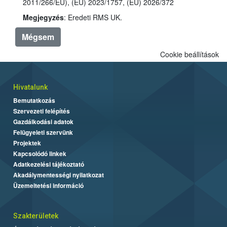
2011/266/EU), (EU) 2023/1757, (EU) 2026/372
Megjegyzés
: Eredeti RMS UK.
Mégsem
Cookie beállítások
Hivatalunk
Bemutatkozás
Szervezeti felépítés
Gazdálkodási adatok
Felügyeleti szervünk
Projektek
Kapcsolódó linkek
Adatkezelési tájékoztató
Akadálymentességi nyilatkozat
Üzemeltetési információ
Szakterületek