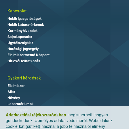
Kapcsolat
Nébih Igazgatóságok
Nébih Laboratóriumok
Kormányhivatalok
Sajtókapcsolat
Ügyfélszolgálat
Hatósági jogsegély
Élelmiszermentő Központ
Hírlevél feliratkozás
Gyakori kérdések
Élelmiszer
Állat
Növény
Laboratóriumok
Labor/Egyéb
Adatkezelési tájékoztatónkban
megismerheti, hogyan
gondoskodunk személyes adatai védelméről. Weboldalunk
cookie-kat (sütiket) használ a jobb felhasználói élmény