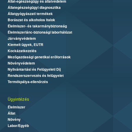
Állat-egészségügy és állatvédelem
Állategészségügyi diagnosztika
Állatgyógyászati termékek
Borászat és alkoholos italok
Élelmiszer- és takarmánybiztonság
Élelmiszerlánc-biztonsági laborhálózat
Járványvédelem
Kiemelt ügyek, EUTR
Kockázatkezelés
Mezőgazdasági genetikai erőforrások
Növényvédelem
Nyilvántartási és Felügyeleti Díj
Rendszerszervezés és felügyelet
Termékpálya-ellenőrzés
Ügyintézés
Élelmiszer
Állat
Növény
Labor/Egyéb