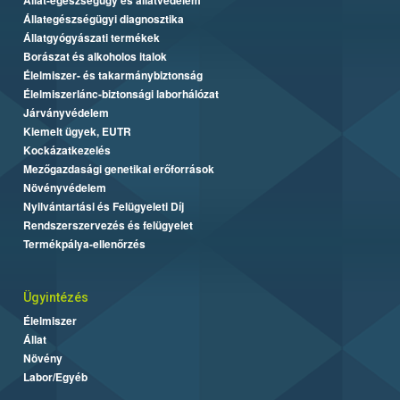
Állategészségügyi diagnosztika
Állatgyógyászati termékek
Borászat és alkoholos italok
Élelmiszer- és takarmánybiztonság
Élelmiszerlánc-biztonsági laborhálózat
Járványvédelem
Kiemelt ügyek, EUTR
Kockázatkezelés
Mezőgazdasági genetikai erőforrások
Növényvédelem
Nyilvántartási és Felügyeleti Díj
Rendszerszervezés és felügyelet
Termékpálya-ellenőrzés
Ügyintézés
Élelmiszer
Állat
Növény
Labor/Egyéb