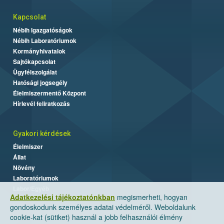
Kapcsolat
Nébih Igazgatóságok
Nébih Laboratóriumok
Kormányhivatalok
Sajtókapcsolat
Ügyfélszolgálat
Hatósági jogsegély
Élelmiszermentő Központ
Hírlevél feliratkozás
Gyakori kérdések
Élelmiszer
Állat
Növény
Laboratóriumok
Labor/Egyéb
Adatkezelési tájékoztatónkban
megismerheti, hogyan
gondoskodunk személyes adatai védelméről. Weboldalunk
cookie-kat (sütiket) használ a jobb felhasználói élmény