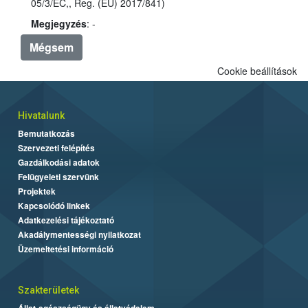
05/3/EC,, Reg. (EU) 2017/841)
Megjegyzés
: -
Mégsem
Cookie beállítások
Hivatalunk
Bemutatkozás
Szervezeti felépítés
Gazdálkodási adatok
Felügyeleti szervünk
Projektek
Kapcsolódó linkek
Adatkezelési tájékoztató
Akadálymentességi nyilatkozat
Üzemeltetési információ
Szakterületek
Állat-egészségügy és állatvédelem