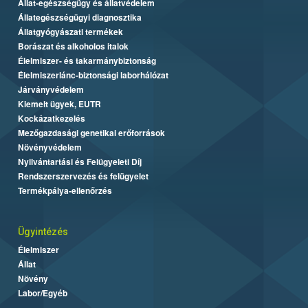
Állat-egészségügy és állatvédelem
Állategészségügyi diagnosztika
Állatgyógyászati termékek
Borászat és alkoholos italok
Élelmiszer- és takarmánybiztonság
Élelmiszerlánc-biztonsági laborhálózat
Járványvédelem
Kiemelt ügyek, EUTR
Kockázatkezelés
Mezőgazdasági genetikai erőforrások
Növényvédelem
Nyilvántartási és Felügyeleti Díj
Rendszerszervezés és felügyelet
Termékpálya-ellenőrzés
Ügyintézés
Élelmiszer
Állat
Növény
Labor/Egyéb