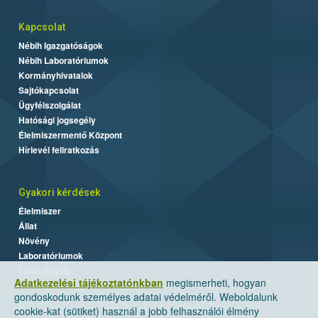
Kapcsolat
Nébih Igazgatóságok
Nébih Laboratóriumok
Kormányhivatalok
Sajtókapcsolat
Ügyfélszolgálat
Hatósági jogsegély
Élelmiszermentő Központ
Hírlevél feliratkozás
Gyakori kérdések
Élelmiszer
Állat
Növény
Laboratóriumok
Labor/Egyéb
Adatkezelési tájékoztatónkban
megismerheti, hogyan
gondoskodunk személyes adatai védelméről. Weboldalunk
cookie-kat (sütiket) használ a jobb felhasználói élmény