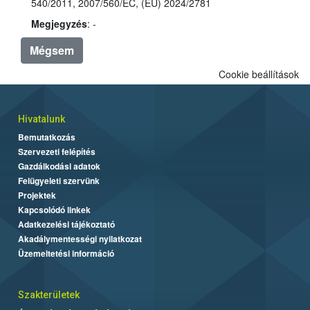
540/2011, 2007/560/EC, (EU) 2024/2781
Megjegyzés
: -
Mégsem
Cookie beállítások
Hivatalunk
Bemutatkozás
Szervezeti felépítés
Gazdálkodási adatok
Felügyeleti szervünk
Projektek
Kapcsolódó linkek
Adatkezelési tájékoztató
Akadálymentességi nyilatkozat
Üzemeltetési információ
Szakterületek