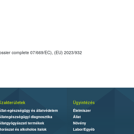
: Reg. (EU) No 143/2014 (, Dossier complete 07/669/EC), (EU) 2023/932
Szakterületek
Ügyintézés
Állat-egészségügy és állatvédelem
Élelmiszer
Állategészségügyi diagnosztika
Állat
Állatgyógyászati termékek
Növény
Borászat és alkoholos italok
Labor/Egyéb