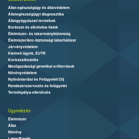
Állat-egészségügy és állatvédelem
Állategészségügyi diagnosztika
Állatgyógyászati termékek
Borászat és alkoholos italok
Élelmiszer- és takarmánybiztonság
Élelmiszerlánc-biztonsági laborhálózat
Járványvédelem
Kiemelt ügyek, EUTR
Kockázatkezelés
Mezőgazdasági genetikai erőforrások
Növényvédelem
Nyilvántartási és Felügyeleti Díj
Rendszerszervezés és felügyelet
Termékpálya-ellenőrzés
Ügyintézés
Élelmiszer
Állat
Növény
Labor/Egyéb