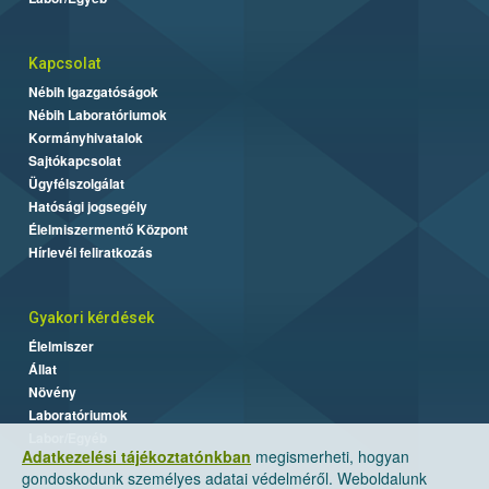
Kapcsolat
Nébih Igazgatóságok
Nébih Laboratóriumok
Kormányhivatalok
Sajtókapcsolat
Ügyfélszolgálat
Hatósági jogsegély
Élelmiszermentő Központ
Hírlevél feliratkozás
Gyakori kérdések
Élelmiszer
Állat
Növény
Laboratóriumok
Labor/Egyéb
Adatkezelési tájékoztatónkban
megismerheti, hogyan
gondoskodunk személyes adatai védelméről. Weboldalunk