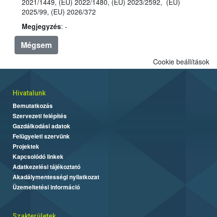
2021/1449, (EU) 2022/1480, (EU) 2023/2592, (EU)
2025/99, (EU) 2026/372
Megjegyzés
: -
Mégsem
Cookie beállítások
Hivatalunk
Bemutatkozás
Szervezeti felépítés
Gazdálkodási adatok
Felügyeleti szervünk
Projektek
Kapcsolódó linkek
Adatkezelési tájékoztató
Akadálymentességi nyilatkozat
Üzemeltetési információ
Szakterületek