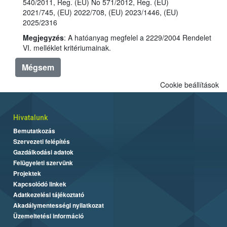
540/2011, Reg. (EU) No 571/2012, Reg. (EU)
2021/745, (EU) 2022/708, (EU) 2023/1446, (EU)
2025/2316
Megjegyzés
: A hatóanyag megfelel a 2229/2004 Rendelet
VI. melléklet kritériumainak.
Mégsem
Cookie beállítások
Hivatalunk
Bemutatkozás
Szervezeti felépítés
Gazdálkodási adatok
Felügyeleti szervünk
Projektek
Kapcsolódó linkek
Adatkezelési tájékoztató
Akadálymentességi nyilatkozat
Üzemeltetési információ