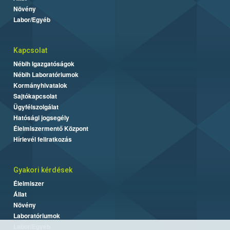
Növény
Labor/Egyéb
Kapcsolat
Nébih Igazgatóságok
Nébih Laboratóriumok
Kormányhivatalok
Sajtókapcsolat
Ügyfélszolgálat
Hatósági jogsegély
Élelmiszermentő Központ
Hírlevél feliratkozás
Gyakori kérdések
Élelmiszer
Állat
Növény
Laboratóriumok
Labor/Egyéb