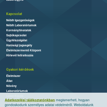
Kapcsolat
Nébih Igazgatóságok
Nébih Laboratóriumok
Kormányhivatalok
Sajtókapcsolat
Ügyfélszolgálat
Hatósági jogsegély
Élelmiszermentő Központ
Hírlevél feliratkozás
Gyakori kérdések
Élelmiszer
Állat
Növény
Laboratóriumok
Labor/Egyéb
Adatkezelési tájékoztatónkban
megismerheti, hogyan
gondoskodunk személyes adatai védelméről. Weboldalunk