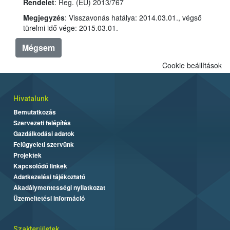
Rendelet
: Reg. (EU) 2013/767
Megjegyzés
: Visszavonás hatálya: 2014.03.01., végső
türelmi idő vége: 2015.03.01.
Mégsem
Cookie beállítások
Hivatalunk
Bemutatkozás
Szervezeti felépítés
Gazdálkodási adatok
Felügyeleti szervünk
Projektek
Kapcsolódó linkek
Adatkezelési tájékoztató
Akadálymentességi nyilatkozat
Üzemeltetési információ
Szakterületek