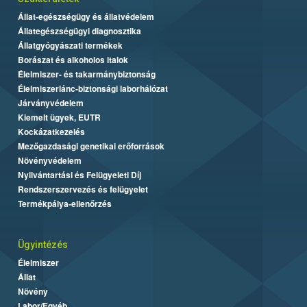
Állat-egészségügy és állatvédelem
Állategészségügyi diagnosztika
Állatgyógyászati termékek
Borászat és alkoholos italok
Élelmiszer- és takarmánybiztonság
Élelmiszerlánc-biztonsági laborhálózat
Járványvédelem
Kiemelt ügyek, EUTR
Kockázatkezelés
Mezőgazdasági genetikai erőforrások
Növényvédelem
Nyilvántartási és Felügyeleti Díj
Rendszerszervezés és felügyelet
Termékpálya-ellenőrzés
Ügyintézés
Élelmiszer
Állat
Növény
Labor/Egyéb