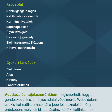
Kapcsolat
Nébih Igazgatóságok
Nébih Laboratóriumok
Kormányhivatalok
Sajtókapcsolat
Ügyfélszolgálat
Hatósági jogsegély
Élelmiszermentő Központ
Hírlevél feliratkozás
Gyakori kérdések
Élelmiszer
Állat
Növény
Laboratóriumok
Labor/Egyéb
Adatkezelési tájékoztatónkban
megismerheti, hogyan
gondoskodunk személyes adatai védelméről. Weboldalunk
cookie-kat (sütiket) használ a jobb felhasználói élmény
érdekében, melynek biztosításához kérjük, kattintson az