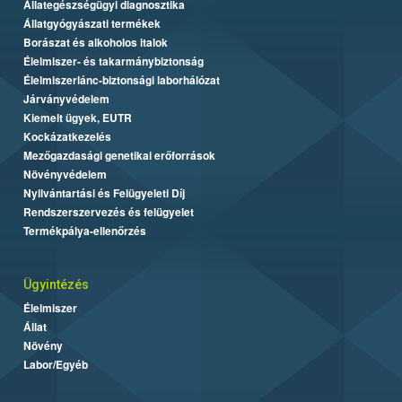
Állategészségügyi diagnosztika
Állatgyógyászati termékek
Borászat és alkoholos italok
Élelmiszer- és takarmánybiztonság
Élelmiszerlánc-biztonsági laborhálózat
Járványvédelem
Kiemelt ügyek, EUTR
Kockázatkezelés
Mezőgazdasági genetikai erőforrások
Növényvédelem
Nyilvántartási és Felügyeleti Díj
Rendszerszervezés és felügyelet
Termékpálya-ellenőrzés
Ügyintézés
Élelmiszer
Állat
Növény
Labor/Egyéb