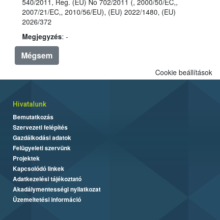
540/2011, Reg. (EU) No 702/2011 (, 2000/50/EC,,
2007/21/EC,, 2010/56/EU), (EU) 2022/1480, (EU)
2026/372
Megjegyzés
: -
Mégsem
Cookie beállítások
Hivatalunk
Bemutatkozás
Szervezeti felépítés
Gazdálkodási adatok
Felügyeleti szervünk
Projektek
Kapcsolódó linkek
Adatkezelési tájékoztató
Akadálymentességi nyilatkozat
Üzemeltetési információ