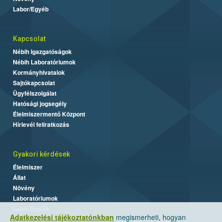
Labor/Egyéb
Kapcsolat
Nébih Igazgatóságok
Nébih Laboratóriumok
Kormányhivatalok
Sajtókapcsolat
Ügyfélszolgálat
Hatósági jogsegély
Élelmiszermentő Központ
Hírlevél feliratkozás
Gyakori kérdések
Élelmiszer
Állat
Növény
Laboratóriumok
Labor/Egyéb
Adatkezelési tájékoztatónkban
megismerheti, hogyan