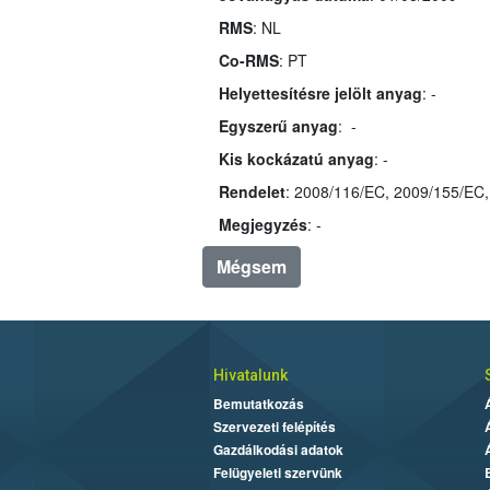
RMS
: NL
Co-RMS
: PT
Helyettesítésre jelölt anyag
: -
Egyszerű anyag
: -
Kis kockázatú anyag
: -
Rendelet
Megjegyzés
: -
Mégsem
Hivatalunk
Bemutatkozás
Szervezeti felépítés
Gazdálkodási adatok
Felügyeleti szervünk