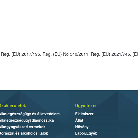
Szakterületek
Ügyintézés
Állat-egészségügy és állatvédelem
Élelmiszer
Állategészségügyi diagnosztika
Állat
Állatgyógyászati termékek
Növény
Borászat és alkoholos italok
Labor/Egyéb