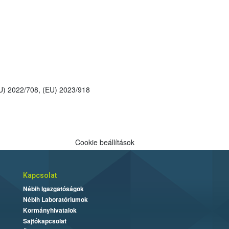
: 2008/116/EC, 2009/155/EC, Reg. (EU) 2017/195, Reg. (EU) No 540/2011, Reg. (EU) 2021/745, (EU) 2022/708, (EU) 2023/918
Cookie beállítások
Kapcsolat
Nébih Igazgatóságok
Nébih Laboratóriumok
Kormányhivatalok
Sajtókapcsolat