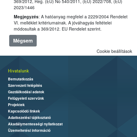
369/2012, Reg. (EU) No 540/2011, (EU) 2022/708, (EU)
2023/1446
Megjegyzés
: A hatóanyag megfelel a 2229/2004 Rendelet
VI. melléklet kritériumainak. A jóváhagyás feltételei
módosultak a 369/2012. EU Rendelet szerint.
Mégsem
Cookie beállítások
Hivatalunk
Bemutatkozás
Szervezeti felépítés
Gazdálkodási adatok
Felügyeleti szervünk
Projektek
Kapcsolódó linkek
Adatkezelési tájékoztató
Akadálymentességi nyilatkozat
Üzemeltetési információ