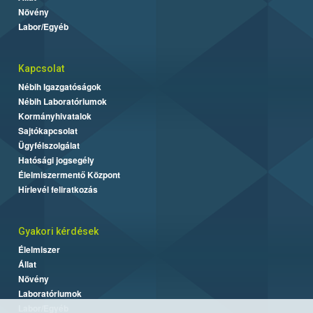
Növény
Labor/Egyéb
Kapcsolat
Nébih Igazgatóságok
Nébih Laboratóriumok
Kormányhivatalok
Sajtókapcsolat
Ügyfélszolgálat
Hatósági jogsegély
Élelmiszermentő Központ
Hírlevél feliratkozás
Gyakori kérdések
Élelmiszer
Állat
Növény
Laboratóriumok
Labor/Egyéb