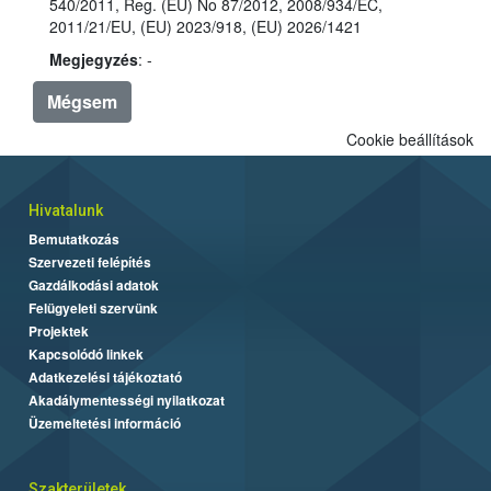
540/2011, Reg. (EU) No 87/2012, 2008/934/EC,
2011/21/EU, (EU) 2023/918, (EU) 2026/1421
Megjegyzés
: -
Mégsem
Cookie beállítások
Hivatalunk
Bemutatkozás
Szervezeti felépítés
Gazdálkodási adatok
Felügyeleti szervünk
Projektek
Kapcsolódó linkek
Adatkezelési tájékoztató
Akadálymentességi nyilatkozat
Üzemeltetési információ
Szakterületek