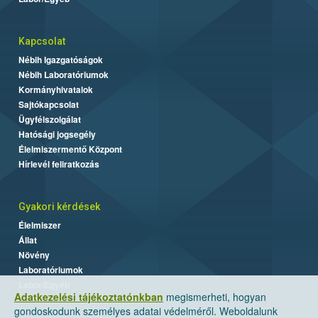
Kapcsolat
Nébih Igazgatóságok
Nébih Laboratóriumok
Kormányhivatalok
Sajtókapcsolat
Ügyfélszolgálat
Hatósági jogsegély
Élelmiszermentő Központ
Hírlevél feliratkozás
Gyakori kérdések
Élelmiszer
Állat
Növény
Laboratóriumok
Labor/Egyéb
Adatkezelési tájékoztatónkban
megismerheti, hogyan
gondoskodunk személyes adatai védelméről. Weboldalunk