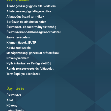
Állat-egészségügy és állatvédelem
Állategészségügyi diagnosztika
Állatgyógyászati termékek
Borászat és alkoholos italok
Élelmiszer- és takarmánybiztonság
Élelmiszerlánc-biztonsági laborhálózat
Járványvédelem
Kiemelt ügyek, EUTR
Kockázatkezelés
Mezőgazdasági genetikai erőforrások
Növényvédelem
Nyilvántartási és Felügyeleti Díj
Rendszerszervezés és felügyelet
Termékpálya-ellenőrzés
Ügyintézés
Élelmiszer
Állat
Növény
Labor/Egyéb