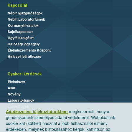
Kapcsolat
Nébih Igazgatóságok
Nébih Laboratóriumok
Kormányhivatalok
Sajtókapcsolat
Ügyfélszolgálat
Hatósági jogsegély
Élelmiszermentő Központ
Hírlevél feliratkozás
Gyakori kérdések
Élelmiszer
Állat
Növény
Laboratóriumok
Labor/Egyéb
Adatkezelési tájékoztatónkban
megismerheti, hogyan
gondoskodunk személyes adatai védelméről. Weboldalunk
cookie-kat (sütiket) használ a jobb felhasználói élmény
érdekében, melynek biztosításához kérjük, kattintson az