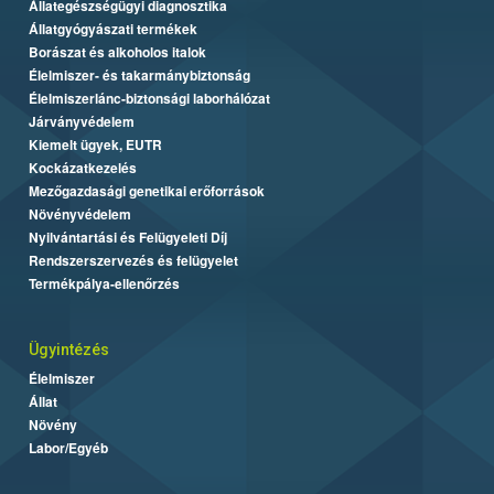
Állategészségügyi diagnosztika
Állatgyógyászati termékek
Borászat és alkoholos italok
Élelmiszer- és takarmánybiztonság
Élelmiszerlánc-biztonsági laborhálózat
Járványvédelem
Kiemelt ügyek, EUTR
Kockázatkezelés
Mezőgazdasági genetikai erőforrások
Növényvédelem
Nyilvántartási és Felügyeleti Díj
Rendszerszervezés és felügyelet
Termékpálya-ellenőrzés
Ügyintézés
Élelmiszer
Állat
Növény
Labor/Egyéb