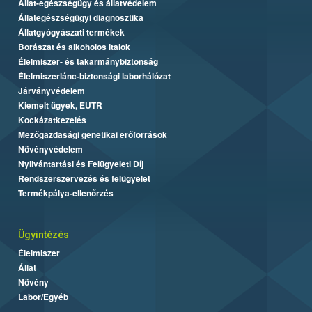
Állat-egészségügy és állatvédelem
Állategészségügyi diagnosztika
Állatgyógyászati termékek
Borászat és alkoholos italok
Élelmiszer- és takarmánybiztonság
Élelmiszerlánc-biztonsági laborhálózat
Járványvédelem
Kiemelt ügyek, EUTR
Kockázatkezelés
Mezőgazdasági genetikai erőforrások
Növényvédelem
Nyilvántartási és Felügyeleti Díj
Rendszerszervezés és felügyelet
Termékpálya-ellenőrzés
Ügyintézés
Élelmiszer
Állat
Növény
Labor/Egyéb