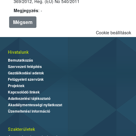
369/2012, Reg. (EU) No 540/2011
Megjegyzés
: -
Mégsem
Cookie beállítások
Hivatalunk
Bemutatkozás
Szervezeti felépítés
Gazdálkodási adatok
Felügyeleti szervünk
Projektek
Kapcsolódó linkek
Adatkezelési tájékoztató
Akadálymentességi nyilatkozat
Üzemeltetési információ
Szakterületek