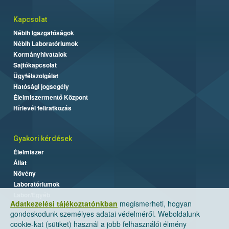
Kapcsolat
Nébih Igazgatóságok
Nébih Laboratóriumok
Kormányhivatalok
Sajtókapcsolat
Ügyfélszolgálat
Hatósági jogsegély
Élelmiszermentő Központ
Hírlevél feliratkozás
Gyakori kérdések
Élelmiszer
Állat
Növény
Laboratóriumok
Labor/Egyéb
Adatkezelési tájékoztatónkban
megismerheti, hogyan
gondoskodunk személyes adatai védelméről. Weboldalunk
cookie-kat (sütiket) használ a jobb felhasználói élmény