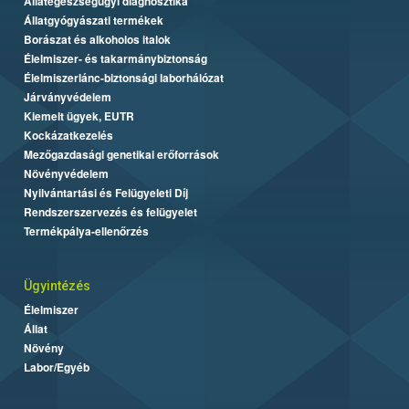
Állategészségügyi diagnosztika
Állatgyógyászati termékek
Borászat és alkoholos italok
Élelmiszer- és takarmánybiztonság
Élelmiszerlánc-biztonsági laborhálózat
Járványvédelem
Kiemelt ügyek, EUTR
Kockázatkezelés
Mezőgazdasági genetikai erőforrások
Növényvédelem
Nyilvántartási és Felügyeleti Díj
Rendszerszervezés és felügyelet
Termékpálya-ellenőrzés
Ügyintézés
Élelmiszer
Állat
Növény
Labor/Egyéb