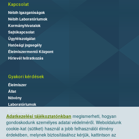
Kapcsolat
Nébih Igazgatóságok
Nébih Laboratóriumok
Kormányhivatalok
Sajtókapcsolat
Ügyfélszolgálat
Hatósági jogsegély
Élelmiszermentő Központ
Hírlevél feliratkozás
Gyakori kérdések
Élelmiszer
Állat
Növény
Laboratóriumok
Labor/Egyéb
Adatkezelési tájékoztatónkban
megismerheti, hogyan
gondoskodunk személyes adatai védelméről. Weboldalunk
cookie-kat (sütiket) használ a jobb felhasználói élmény
érdekében, melynek biztosításához kérjük, kattintson az