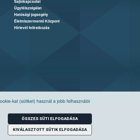
Sajtókapcsolat
Ügyfélszolgálat
Hatósági jogsegély
Élelmiszermentő Központ
Hírlevél feliratkozás
ie-kat (sütiket) használ a jobb felhasználói
ÖSSZES SÜTI ELFOGADÁSA
KIVÁLASZTOTT SÜTIK ELFOGADÁSA