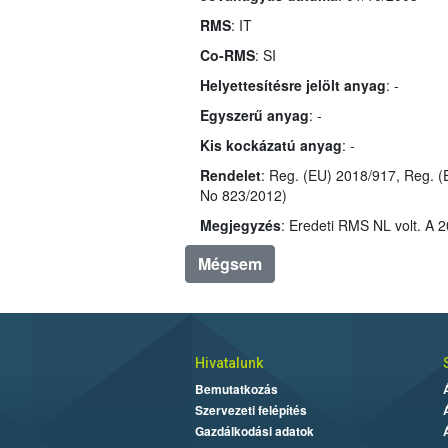
RMS
: IT
Co-RMS
: SI
Helyettesítésre jelölt anyag
: -
Egyszerű anyag
: -
Kis kockázatú anyag
: -
Rendelet
: Reg. (EU) 2018/917, Reg. (EU) No 2019/717, Reg. (EU) No 540/2011 (, 03/68/EC,, R
No 823/2012)
Megjegyzés
Mégsem
Hivatalunk
Bemutatkozás
Szervezeti felépítés
Gazdálkodási adatok