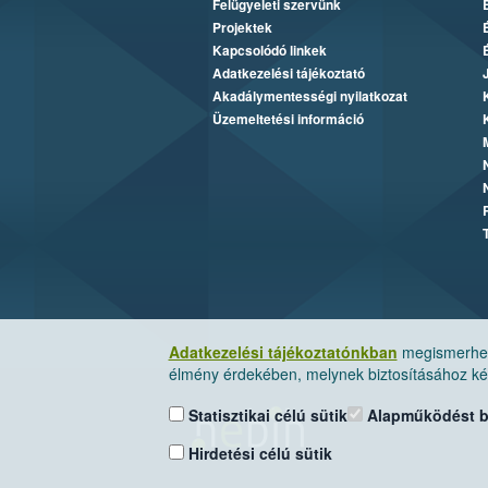
Felügyeleti szervünk
Projektek
Kapcsolódó linkek
Adatkezelési tájékoztató
Akadálymentességi nyilatkozat
Üzemeltetési információ
Adatkezelési tájékoztatónkban
megismerheti
élmény érdekében, melynek biztosításához kér
Statisztikai célú sütik
Alapműködést biz
Hirdetési célú sütik