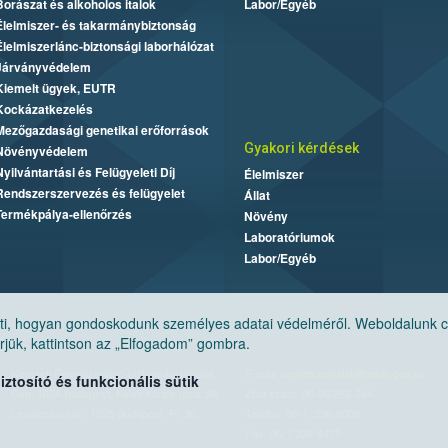
Borászat és alkoholos italok
Labor/Egyéb
Élelmiszer- és takarmánybiztonság
Élelmiszerlánc-biztonsági laborhálózat
Járványvédelem
Kiemelt ügyek, EUTR
Kockázatkezelés
Mezőgazdasági genetikai erőforrások
Gyakori kérdések
Növényvédelem
Nyilvántartási és Felügyeleti Díj
Élelmiszer
Rendszerszervezés és felügyelet
Állat
Termékpálya-ellenőrzés
Növény
Laboratóriumok
Labor/Egyéb
, hogyan gondoskodunk személyes adatai védelméről. Weboldalunk cook
jük, kattintson az „Elfogadom” gombra.
Nemzeti Élelmiszerlánc-biztonsági Hivatal
E-mail:
ugyfelszolgalat@nebih.gov.hu
tosító és funkcionális sütik
Cím: 1024 Budapest, Keleti Károly utca. 24.
Zöld szám: 06-80/263-244
Levelezési cím: 1525 Budapest. Pf. 30.
Telefon: 06-1/ 336-9000
Fax: 06-1/336-9479