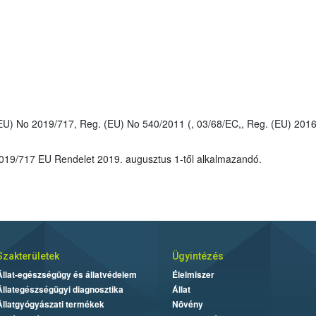
eg. (EU) 2016/950,, Reg. (EU) 2017/841,, Reg. (EU)
: Eredeti RMS NL volt. A 2019/717 EU Rendelet 2019. augusztus 1-től alkalmazandó.
Szakterületek
Ügyintézés
Állat-egészségügy és állatvédelem
Élelmiszer
Állategészségügyi diagnosztika
Állat
Állatgyógyászati termékek
Növény