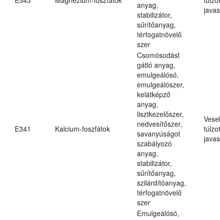
anyag,
javas
stabilizátor,
sűrítőanyag,
térfogatnövelő
szer
Csomósodást
gátló anyag,
emulgeálósó,
emulgeálószer,
kelátképző
anyag,
lisztkezelőszer,
Vese
nedvesítőszer,
E341
Kalcium-foszfátok
túlzo
savanyúságot
javas
szabályozó
anyag,
stabilizátor,
sűrítőanyag,
szilárdítóanyag,
térfogatnövelő
szer
Emulgeálósó,