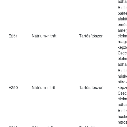
adha
A nit
bakté
alakí
emés
amel
E251
Nátrium-nitrát
Tartósítószer
élel
reag
képz
Csec
élel
adha
A nit
húsk
nitr
E250
Nátrium-nitrit
Tartósítószer
képz
Csec
élel
adha
A nit
húsk
nitr