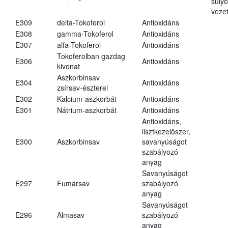
súly
vezet
E309
delta-Tokoferol
Antioxidáns
E308
gamma-Tokoferol
Antioxidáns
E307
alfa-Tokoferol
Antioxidáns
Tokoferolban gazdag
E306
Antioxidáns
kivonat
Aszkorbinsav
E304
Antioxidáns
zsírsav-észterei
E302
Kalcium-aszkorbát
Antioxidáns
E301
Nátrium-aszkorbát
Antioxidáns
Antioxidáns,
lisztkezelőszer,
E300
Aszkorbinsav
savanyúságot
szabályozó
anyag
Savanyúságot
E297
Fumársav
szabályozó
anyag
Savanyúságot
E296
Almasav
szabályozó
anyag