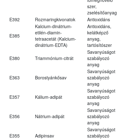
szer,
zselésítőanyag
E392
Rozmaringkivonatok
Antioxidáns
Kalcium-dinátrium-
Antioxidáns,
etilén-diamin-
kelátképző
E385
tetraacetát (Kalcium-
anyag,
dinátrium-EDTA)
tartósítószer
Savanyúságot
E380
Triammónium-citrát
szabályozó
anyag
Savanyúságot
E363
Borostyánkősav
szabályozó
anyag
Savanyúságot
E357
Kálium-adipát
szabályozó
anyag
Savanyúságot
E356
Nátrium-adipát
szabályozó
anyag
Savanyúságot
E355
Adipinsav
szabályozó