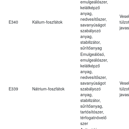
emulgeálószer,
kelátképző
anyag,
Vese
nedvesítőszer,
E340
Kálium-foszfátok
túlzo
savanyúságot
javas
szabályozó
anyag,
stabilizátor,
sűrítőanyag
Emulgeálósó,
emulgeálószer,
kelátképző
anyag,
nedvesítőszer,
savanyúságot
Vese
E339
Nátrium-foszfátok
szabályozó
túlzo
anyag,
javas
stabilizátor,
sűrítőanyag,
tartósítószer,
térfogatnövelő
szer