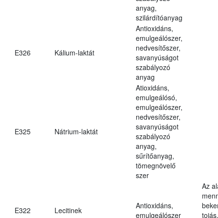
anyag,
szilárdítóanyag
Antioxidáns,
emulgeálószer,
nedvesítőszer,
E326
Kálium-laktát
savanyúságot
szabályozó
anyag
Atioxidáns,
emulgeálósó,
emulgeálószer,
nedvesítőszer,
savanyúságot
E325
Nátrium-laktát
szabályozó
anyag,
sűrítőanyag,
tömegnövelő
szer
Az a
menn
Antioxidáns,
beker
E322
Lecitinek
emulgeálószer
tojás