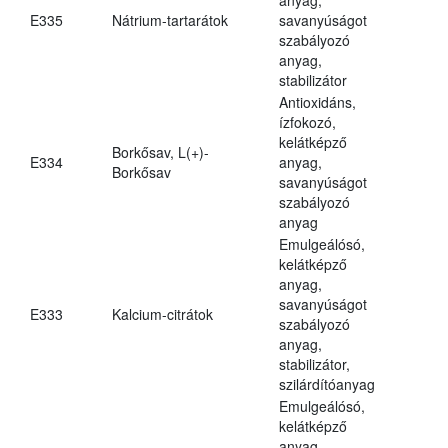
E335
Nátrium-tartarátok
savanyúságot
szabályozó
anyag,
stabilizátor
Antioxidáns,
ízfokozó,
kelátképző
Borkősav, L(+)-
E334
anyag,
Borkősav
savanyúságot
szabályozó
anyag
Emulgeálósó,
kelátképző
anyag,
savanyúságot
E333
Kalcium-citrátok
szabályozó
anyag,
stabilizátor,
szilárdítóanyag
Emulgeálósó,
kelátképző
anyag,