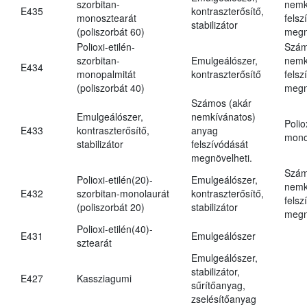
szorbitan-
nemk
E435
kontraszterősítő,
monosztearát
felsz
stabilizátor
(poliszorbát 60)
megn
Polioxi-etilén-
Szám
szorbitan-
Emulgeálószer,
nemk
E434
monopalmitát
kontraszterősítő
felsz
(poliszorbát 40)
megn
Számos (akár
Emulgeálószer,
nemkívánatos)
Polio
E433
kontraszterősítő,
anyag
mono
stabilizátor
felszívódását
megnövelheti.
Szám
Polioxi-etilén(20)-
Emulgeálószer,
nemk
E432
szorbitan-monolaurát
kontraszterősítő,
felsz
(poliszorbát 20)
stabilizátor
megn
Polioxi-etilén(40)-
E431
Emulgeálószer
sztearát
Emulgeálószer,
stabilizátor,
E427
Kassziagumi
sűrítőanyag,
zselésítőanyag