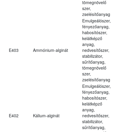
tömegnövelő
szer,
zselésítőanyag
Emulgeálószer,
fényezőanyag,
habosítószer,
kelátképző
anyag,
E403
Ammónium-alginát
nedvesítőszer,
stabilizátor,
sűrítőanyag,
tömegnövelő
szer,
zselésítőanyag
Emulgeálószer,
fényezőanyag,
habosítószer,
kelátképző
anyag,
E402
Kálium-alginát
nedvesítőszer,
stabilizátor,
sűrítőanyag,