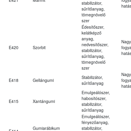
stabilizátor,
hatá
sűrítőanyag,
tömegnövelő
szer
Édesítőszer,
kelátképző
anyag,
Nagy
nedvesítőszer,
E420
Szorbit
fogy
stabilizátor,
hatá
sűrítőanyag,
tömegnövelő
szer
Nagy
Stabilizátor,
E418
Gellángumi
fogy
sűrítőanyag
hatá
Emulgeálószer,
habosítószer,
E415
Xantángumi
stabilizátor,
sűrítőanyag
Emulgeálószer,
fényezőanyag,
Gumiarábikum
stabilizátor,
E414