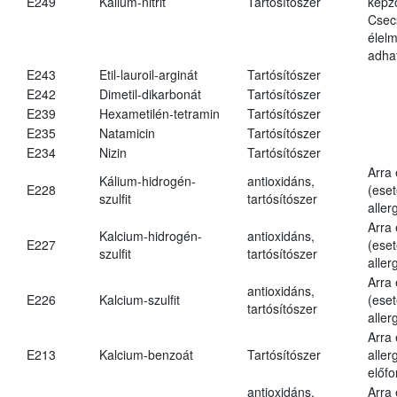
E249
Kálium-nitrit
Tartósítószer
képz
Csec
élel
adha
E243
Etil-lauroil-arginát
Tartósítószer
E242
Dimetil-dikarbonát
Tartósítószer
E239
Hexametilén-tetramin
Tartósítószer
E235
Natamicin
Tartósítószer
E234
Nizin
Tartósítószer
Arra
Kálium-hidrogén-
antioxidáns,
E228
(eset
szulfit
tartósítószer
aller
Arra
Kalcium-hidrogén-
antioxidáns,
E227
(eset
szulfit
tartósítószer
aller
Arra
antioxidáns,
E226
Kalcium-szulfit
(eset
tartósítószer
aller
Arra
E213
Kalcium-benzoát
Tartósítószer
aller
előfo
antioxidáns,
Arra