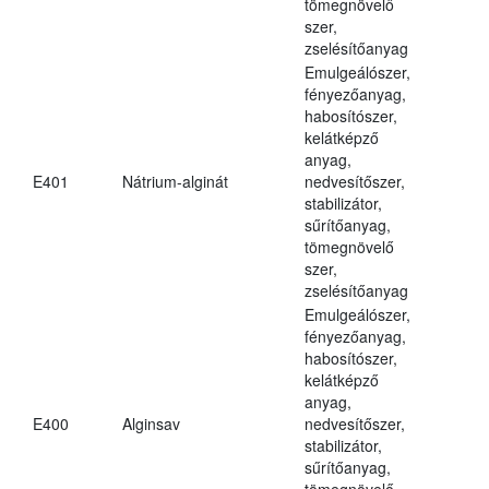
tömegnövelő
szer,
zselésítőanyag
Emulgeálószer,
fényezőanyag,
habosítószer,
kelátképző
anyag,
E401
Nátrium-alginát
nedvesítőszer,
stabilizátor,
sűrítőanyag,
tömegnövelő
szer,
zselésítőanyag
Emulgeálószer,
fényezőanyag,
habosítószer,
kelátképző
anyag,
E400
Alginsav
nedvesítőszer,
stabilizátor,
sűrítőanyag,
tömegnövelő