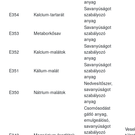
anyag
Savanyúságot
E354
Kalcium-tartarát
szabályozó
anyag
Savanyúságot
E353
Metaborkősav
szabályozó
anyag
Savanyúságot
E352
Kalcium-malátok
szabályozó
anyag
Savanyúságot
E351
Kálium-malát
szabályozó
anyag
Nedvesítőszer,
savanyúságot
E350
Nátrium-malátok
szabályozó
anyag
Csomósodást
gátló anyag,
emulgeálósó,
savanyúságot
Vese
szabályozó
E343
Magnézium-foszfátok
túlzo