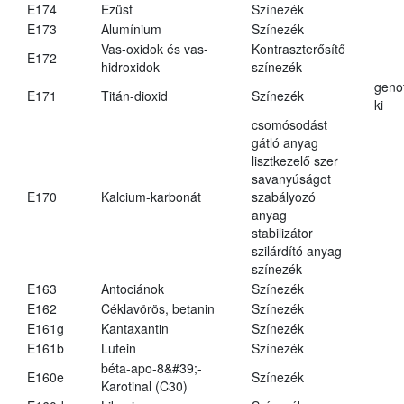
E174
Ezüst
Színezék
E173
Alumínium
Színezék
Vas-oxidok és vas-
Kontraszterősítő
E172
hidroxidok
színezék
geno
E171
Titán-dioxid
Színezék
ki
csomósodást
gátló anyag
lisztkezelő szer
savanyúságot
E170
Kalcium-karbonát
szabályozó
anyag
stabilizátor
szilárdító anyag
színezék
E163
Antociánok
Színezék
E162
Céklavörös, betanin
Színezék
E161g
Kantaxantin
Színezék
E161b
Lutein
Színezék
béta-apo-8&#39;-
E160e
Színezék
Karotinal (C30)