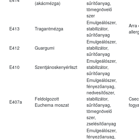
(akácmézga)
sűrítőanyag,
tömegnövelő
szer
Emulgeálószer,
Arra
E413
Tragantmézga
stabilizátor,
aller
sűrítőanyag
Emulgeálószer,
E412
Guargumi
stabilizátor,
sűrítőanyag
Emulgeálószer,
E410
Szentjánoskenyérliszt
stabilizátor,
sűrítőanyag
Emulgeálószer,
fényezőanyag,
nedvesítőszer,
Feldolgozott
stabilizátor,
Csec
E407a
Euchema moszat
sűrítőanyag,
fogya
tömegnövelő
szer,
zselésítőanyag
Emulgeálószer,
fényezőanyag,