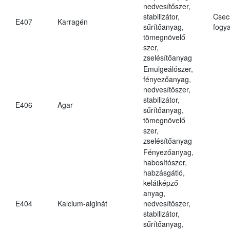
nedvesítőszer,
stabilizátor,
Csec
E407
Karragén
sűrítőanyag,
fogya
tömegnövelő
szer,
zselésítőanyag
Emulgeálószer,
fényezőanyag,
nedvesítőszer,
stabilizátor,
E406
Agar
sűrítőanyag,
tömegnövelő
szer,
zselésítőanyag
Fényezőanyag,
habosítószer,
habzásgátló,
kelátképző
anyag,
E404
Kalcium-alginát
nedvesítőszer,
stabilizátor,
sűrítőanyag,