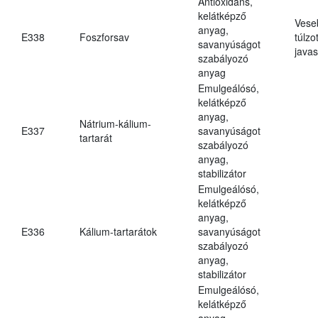
Antioxidáns,
kelátképző
Vese
anyag,
E338
Foszforsav
túlzo
savanyúságot
javas
szabályozó
anyag
Emulgeálósó,
kelátképző
anyag,
Nátrium-kálium-
E337
savanyúságot
tartarát
szabályozó
anyag,
stabilizátor
Emulgeálósó,
kelátképző
anyag,
E336
Kálium-tartarátok
savanyúságot
szabályozó
anyag,
stabilizátor
Emulgeálósó,
kelátképző
anyag,