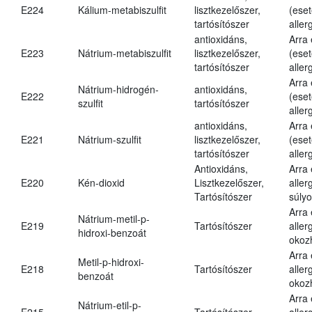
E224
Kálium-metabiszulfit
lisztkezelőszer,
(eset
tartósítószer
aller
antioxidáns,
Arra
E223
Nátrium-metabiszulfit
lisztkezelőszer,
(eset
tartósítószer
aller
Arra
Nátrium-hidrogén-
antioxidáns,
E222
(eset
szulfit
tartósítószer
aller
antioxidáns,
Arra
E221
Nátrium-szulfit
lisztkezelőszer,
(eset
tartósítószer
aller
Antioxidáns,
Arra
E220
Kén-dioxid
Lisztkezelőszer,
aller
Tartósítószer
súlyo
Arra
Nátrium-metil-p-
E219
Tartósítószer
aller
hidroxi-benzoát
okoz
Arra
Metil-p-hidroxi-
E218
Tartósítószer
aller
benzoát
okoz
Arra
Nátrium-etil-p-
E215
Tartósítószer
aller