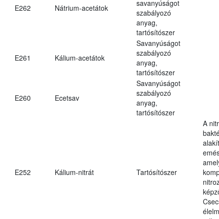
savanyúságot
E262
Nátrium-acetátok
szabályozó
anyag,
tartósítószer
Savanyúságot
szabályozó
E261
Kálium-acetátok
anyag,
tartósítószer
Savanyúságot
szabályozó
E260
Ecetsav
anyag,
tartósítószer
A nit
bakté
alakí
emés
amely
E252
Kálium-nitrát
Tartósítószer
komp
nitr
képz
Csec
élel