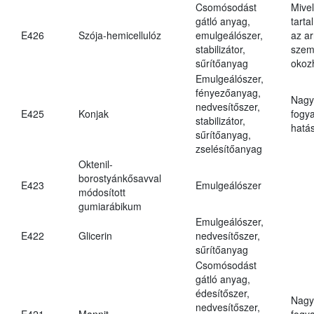
Csomósodást
Mive
gátló anyag,
tarta
E426
Szója-hemicellulóz
emulgeálószer,
az ar
stabilizátor,
szem
sűrítőanyag
okoz
Emulgeálószer,
fényezőanyag,
Nagy
nedvesítőszer,
E425
Konjak
fogy
stabilizátor,
hatá
sűrítőanyag,
zselésítőanyag
Oktenil-
borostyánkősavval
E423
Emulgeálószer
módosított
gumiarábikum
Emulgeálószer,
E422
Glicerin
nedvesítőszer,
sűrítőanyag
Csomósodást
gátló anyag,
édesítőszer,
Nagy
nedvesítőszer,
E421
Mannit
fogy