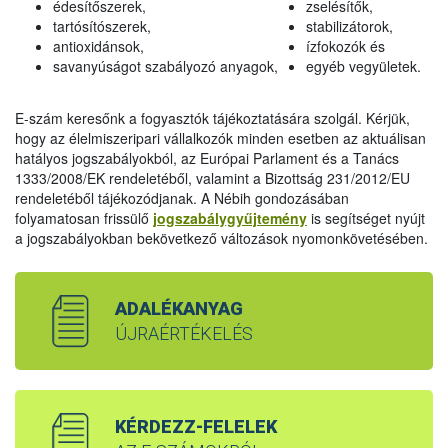
édesítőszerek,
zselésítők,
tartósítószerek,
stabilizátorok,
antioxidánsok,
ízfokozók és
savanyúságot szabályozó anyagok,
egyéb vegyületek.
E-szám keresőnk a fogyasztók tájékoztatására szolgál. Kérjük,
hogy az élelmiszeripari vállalkozók minden esetben az aktuálisan
hatályos jogszabályokból, az Európai Parlament és a Tanács
1333/2008/EK rendeletéből, valamint a Bizottság 231/2012/EU
rendeletéből tájékozódjanak. A Nébih gondozásában
folyamatosan frissülő
jogszabálygyűjtemény
is segítséget nyújt
a jogszabályokban bekövetkező változások nyomonkövetésében.
ADALÉKANYAG
ÚJRAÉRTÉKELÉS
KÉRDEZZ-FELELEK