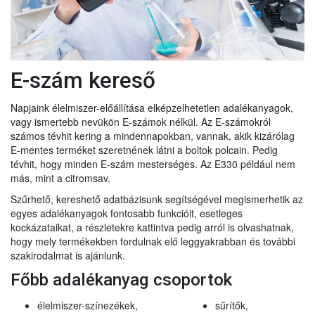
E-szám kereső
Napjaink élelmiszer-előállítása elképzelhetetlen adalékanyagok,
vagy ismertebb nevükön E-számok nélkül. Az E-számokról
számos tévhit kering a mindennapokban, vannak, akik kizárólag
E-mentes terméket szeretnének látni a boltok polcain. Pedig
tévhit, hogy minden E-szám mesterséges. Az E330 például nem
más, mint a citromsav.
Szűrhető, kereshető adatbázisunk segítségével megismerhetik az
egyes adalékanyagok fontosabb funkcióit, esetleges
kockázataikat, a részletekre kattintva pedig arról is olvashatnak,
hogy mely termékekben fordulnak elő leggyakrabban és további
szakirodalmat is ajánlunk.
Főbb adalékanyag csoportok
élelmiszer-színezékek,
sűrítők,