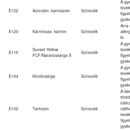
A gy
tevé
E122
Azorubin, karmazsin
Színezék
figye
gyak
Arra
E120
Kárminsav, kármin
Színezék
aller
ki.
A gy
Sunset Yellow
tevé
E110
Színezék
FCF/Narancssárga S
figye
gyako
A gy
tevé
E104
Kinolinsárga
Színezék
figye
gyako
A lak
töre
túlér
E102
Tartrazin
Színezék
válth
tevé
figye
gyako