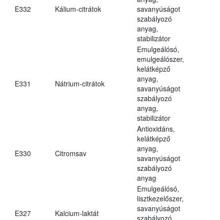
E332
Kálium-citrátok
savanyúságot
szabályozó
anyag,
stabilizátor
Emulgeálósó,
emulgeálószer,
kelátképző
anyag,
E331
Nátrium-citrátok
savanyúságot
szabályozó
anyag,
stabilizátor
Antioxidáns,
kelátképző
anyag,
E330
Citromsav
savanyúságot
szabályozó
anyag
Emulgeálósó,
lisztkezelőszer,
savanyúságot
E327
Kalcium-laktát
szabályozó