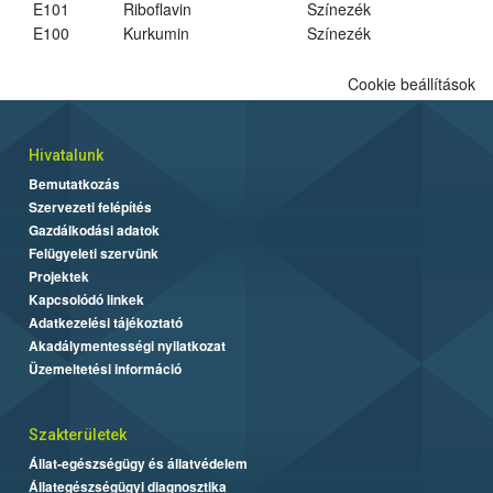
E101
Riboflavin
Színezék
E100
Kurkumin
Színezék
Cookie beállítások
Hivatalunk
Bemutatkozás
Szervezeti felépítés
Gazdálkodási adatok
Felügyeleti szervünk
Projektek
Kapcsolódó linkek
Adatkezelési tájékoztató
Akadálymentességi nyilatkozat
Üzemeltetési információ
Szakterületek
Állat-egészségügy és állatvédelem
Állategészségügyi diagnosztika