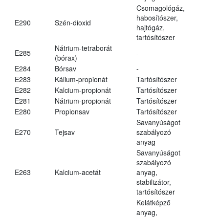
Csomagológáz,
habosítószer,
E290
Szén-dioxid
hajtógáz,
tartósítószer
Nátrium-tetraborát
E285
-
(bórax)
E284
Bórsav
-
E283
Kálium-propionát
Tartósítószer
E282
Kalcium-propionát
Tartósítószer
E281
Nátrium-propionát
Tartósítószer
E280
Propionsav
Tartósítószer
Savanyúságot
E270
Tejsav
szabályozó
anyag
Savanyúságot
szabályozó
E263
Kalcium-acetát
anyag,
stabilizátor,
tartósítószer
Kelátképző
anyag,