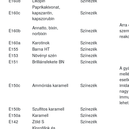
E160d
Likopin
Színezék
Paprikakivonat,
E160c
kapszantin,
Színezék
kapszorubin
Arra
Annatto, bixin,
E160b
Színezék
szemé
norbixin
reakc
E160a
Karotinok
Színezék
E155
Barna HT
Színezék
E153
Növényi szén
Színezék
E151
Brilliánsfekete BN
Színezék
A gy
mell
eset
E150c
Ammóniás karamell
Színezék
imid
nagy
immu
lehet
E150b
Szulfitos karamell
Színezék
E150a
Karamell
Színezék
E142
Zöld S
Színezék
Klorofillok és