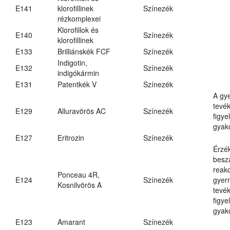
E141
klorofillinek
Színezék
rézkomplexei
Klorofillok és
E140
Színezék
klorofillinek
E133
Brilliánskék FCF
Színezék
Indigotin,
E132
Színezék
indigókármin
E131
Patentkék V
Színezék
A gy
tevé
E129
Alluravörös AC
Színezék
figye
gyako
E127
Eritrozin
Színezék
Érzé
beszá
reakc
Ponceau 4R,
E124
Színezék
gyer
Kosnilvörös A
tevé
figye
gyako
E123
Amarant
Színezék