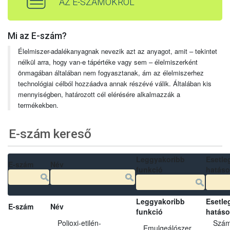
AZ E-SZÁMOKRÓL
Mi az E-szám?
Élelmiszer-adalékanyagnak nevezik azt az anyagot, amit – tekintet
nélkül arra, hogy van-e tápértéke vagy sem – élelmiszerként
önmagában általában nem fogyasztanak, ám az élelmiszerhez
technológiai célból hozzáadva annak részévé válik. Általában kis
mennyiségben, határozott cél elérésére alkalmazzák a
termékekben.
E-szám kereső
Leggyakoribb
Esetle
E-szám
Név
funkció
hatás
Leggyakoribb
Esetle
E-szám
Név
funkció
hatás
Polioxi-etilén-
Szám
Emulgeálószer,