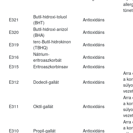
aller
tünet
Butil-hidroxi-toluol
E321
Antioxidáns
(BHT)
Butil-hidroxi-anizol
E320
Antioxidáns
(BHA)
terc-Butil-hidrokinon
E319
Antioxidáns
(TBHQ)
Nátrium-
E316
Antioxidáns
eritroaszkorbát
E315
Eritroaszkorbinsav
Antioxidáns
Arra
a kon
E312
Dodecil-gallát
Antioxidáns
súly
vezet
Arra
a kon
E311
Oktil-gallát
Antioxidáns
súly
vezet
Arra
a kon
E310
Propil-gallát
Antioxidáns