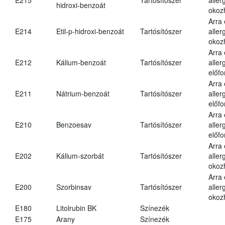
hidroxi-benzoát
okoz
Arra
E214
Etil-p-hidroxi-benzoát
Tartósítószer
aller
okoz
Arra
E212
Kálium-benzoát
Tartósítószer
aller
előfo
Arra
E211
Nátrium-benzoát
Tartósítószer
aller
előfo
Arra
E210
Benzoesav
Tartósítószer
aller
előfo
Arra
E202
Kálium-szorbát
Tartósítószer
aller
okoz
Arra
E200
Szorbinsav
Tartósítószer
aller
okoz
E180
Litolrubin BK
Színezék
E175
Arany
Színezék