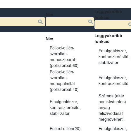
Leggyakoribb
Név
funkció
Leggyakoribb
Név
funkció
Polioxi-etilén-
Emulgeálószer,
szorbitan-
kontraszterősítő,
monosztearát
stabilizátor
(poliszorbát 60)
Polioxi-etilén-
szorbitan-
Emulgeálószer,
monopalmitát
kontraszterősítő
(poliszorbát 40)
Számos (akár
Emulgeálószer,
nemkívánatos)
kontraszterősítő,
anyag
stabilizátor
felszívódását
megnövelheti.
Polioxi-etilén(20)-
Emulgeálószer,