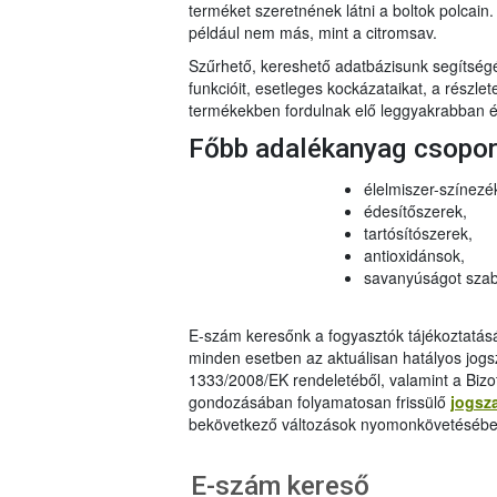
terméket szeretnének látni a boltok polcai
például nem más, mint a citromsav.
Szűrhető, kereshető adatbázisunk segítsé
funkcióit, esetleges kockázataikat, a részlet
termékekben fordulnak elő leggyakrabban és
Főbb adalékanyag csopo
élelmiszer-színezé
édesítőszerek,
tartósítószerek,
antioxidánsok,
savanyúságot szab
E-szám keresőnk a fogyasztók tájékoztatásár
minden esetben az aktuálisan hatályos jog
1333/2008/EK rendeletéből, valamint a Bizo
gondozásában folyamatosan frissülő
jogsz
bekövetkező változások nyomonkövetésébe
E-szám kereső