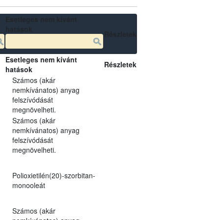
Esetleges nem kívánt
hatások
Részletek
Esetleges nem kívánt
Részletek
hatások
Számos (akár
nemkívánatos) anyag
felszívódását
megnövelheti.
Számos (akár
nemkívánatos) anyag
felszívódását
megnövelheti.
Polioxietilén(20)-szorbitan-
monooleát
Számos (akár