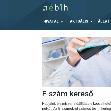
HIVATAL
AKTUÁLIS
ÁLLAT
E-szám kereső
Napjaink élelmiszer-előállítása elképzelhe
nélkül. Az E-számokról számos tévhit keri