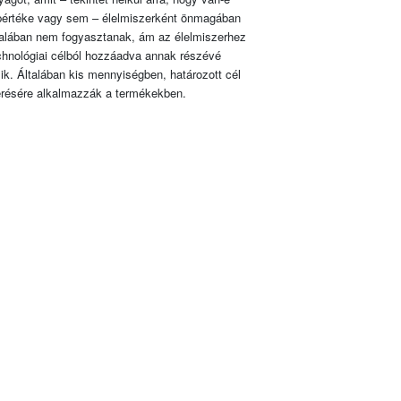
pértéke vagy sem – élelmiszerként önmagában
talában nem fogyasztanak, ám az élelmiszerhez
chnológiai célból hozzáadva annak részévé
lik. Általában kis mennyiségben, határozott cél
érésére alkalmazzák a termékekben.