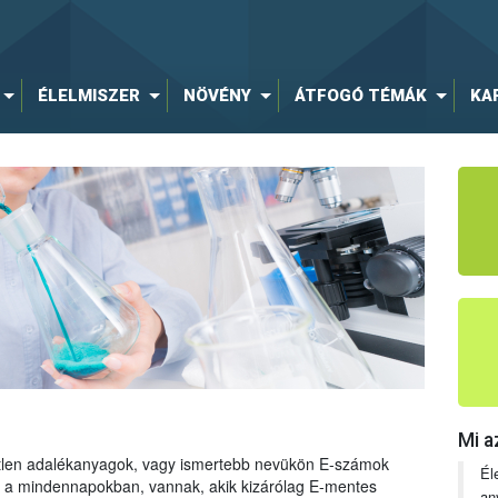
ÉLELMISZER
NÖVÉNY
ÁTFOGÓ TÉMÁK
KA
Mi a
tetlen adalékanyagok, vagy ismertebb nevükön E-számok
Él
ng a mindennapokban, vannak, akik kizárólag E-mentes
an