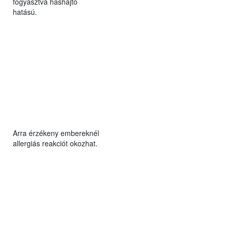
fogyasztva hashajtó
hatású.
Arra érzékeny embereknél
allergiás reakciót okozhat.