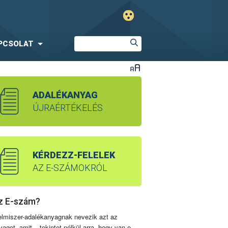
PCSOLAT
ADALÉKANYAG
ÚJRAÉRTÉKELÉS
KÉRDEZZ-FELELEK
AZ E-SZÁMOKRÓL
z E-szám?
elmiszer-adalékanyagnak nevezik azt az
yagot, amit – tekintet nélkül arra, hogy van-e