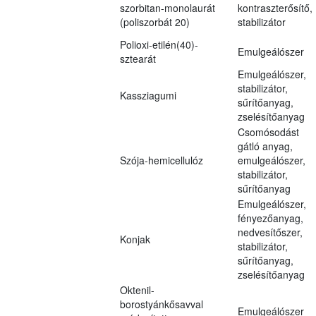
szorbitan-monolaurát
kontraszterősítő,
(poliszorbát 20)
stabilizátor
Polioxi-etilén(40)-
Emulgeálószer
sztearát
Emulgeálószer,
stabilizátor,
Kassziagumi
sűrítőanyag,
zselésítőanyag
Csomósodást
gátló anyag,
Szója-hemicellulóz
emulgeálószer,
stabilizátor,
sűrítőanyag
Emulgeálószer,
fényezőanyag,
nedvesítőszer,
Konjak
stabilizátor,
sűrítőanyag,
zselésítőanyag
Oktenil-
borostyánkősavval
Emulgeálószer