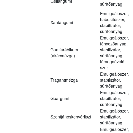
Gellángumi
sűrítőanyag
Emulgeálószer,
habosítószer,
Xantángumi
stabilizátor,
sűrítőanyag
Emulgeálószer,
fényezőanyag,
Gumiarábikum
stabilizátor,
(akácmézga)
sűrítőanyag,
tömegnövelő
szer
Emulgeálószer,
Tragantmézga
stabilizátor,
sűrítőanyag
Emulgeálószer,
Guargumi
stabilizátor,
sűrítőanyag
Emulgeálószer,
Szentjánoskenyérliszt
stabilizátor,
sűrítőanyag
Emulgeálószer,