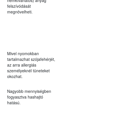
nemkívánatos) anyag
felszívódását
megnövelheti.
Mivel nyomokban
tartalmazhat szójafehérjét,
az arra allergiás
személyeknél tüneteket
okozhat.
Nagyobb mennyiségben
fogyasztva hashajtó
hatású.