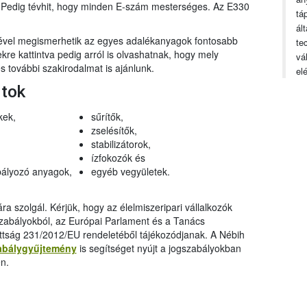
n. Pedig tévhit, hogy minden E-szám mesterséges. Az E330
tá
ál
gével megismerhetik az egyes adalékanyagok fontosabb
te
ekre kattintva pedig arról is olvashatnak, hogy mely
vá
 további szakirodalmat is ajánlunk.
el
rtok
kek,
sűrítők,
zselésítők,
stabilizátorok,
ízfokozók és
ályozó anyagok,
egyéb vegyületek.
a szolgál. Kérjük, hogy az élelmiszeripari vállalkozók
szabályokból, az Európai Parlament és a Tanács
ttság 231/2012/EU rendeletéből tájékozódjanak. A Nébih
abálygyűjtemény
is segítséget nyújt a jogszabályokban
n.