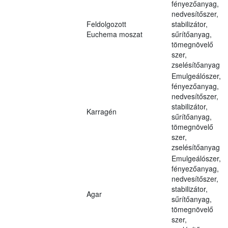
fényezőanyag,
nedvesítőszer,
Feldolgozott
stabilizátor,
Euchema moszat
sűrítőanyag,
tömegnövelő
szer,
zselésítőanyag
Emulgeálószer,
fényezőanyag,
nedvesítőszer,
stabilizátor,
Karragén
sűrítőanyag,
tömegnövelő
szer,
zselésítőanyag
Emulgeálószer,
fényezőanyag,
nedvesítőszer,
stabilizátor,
Agar
sűrítőanyag,
tömegnövelő
szer,