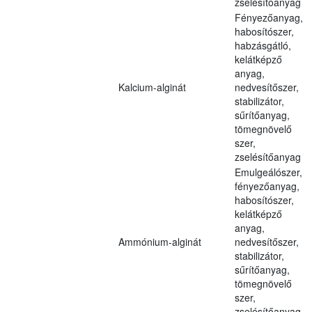
zselésítőanyag
Fényezőanyag,
habosítószer,
habzásgátló,
kelátképző
anyag,
Kalcium-alginát
nedvesítőszer,
stabilizátor,
sűrítőanyag,
tömegnövelő
szer,
zselésítőanyag
Emulgeálószer,
fényezőanyag,
habosítószer,
kelátképző
anyag,
Ammónium-alginát
nedvesítőszer,
stabilizátor,
sűrítőanyag,
tömegnövelő
szer,
zselésítőanyag