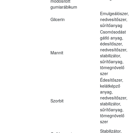
módosított
gumiarábikum
Emulgeálószer,
Glicerin
nedvesítőszer,
sűrítőanyag
Csomósodást
gátló anyag,
édesítőszer,
nedvesítőszer,
Mannit
stabilizátor,
sűrítőanyag,
tömegnövelő
szer
Édesítőszer,
kelátképző
anyag,
nedvesítőszer,
Szorbit
stabilizátor,
sűrítőanyag,
tömegnövelő
szer
Stabilizátor,