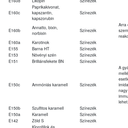
E160d
Likopin
Színezék
Paprikakivonat,
E160c
kapszantin,
Színezék
kapszorubin
Arra
Annatto, bixin,
E160b
Színezék
szemé
norbixin
reakc
E160a
Karotinok
Színezék
E155
Barna HT
Színezék
E153
Növényi szén
Színezék
E151
Brilliánsfekete BN
Színezék
A gy
mell
eset
E150c
Ammóniás karamell
Színezék
imid
nagy
immu
lehet
E150b
Szulfitos karamell
Színezék
E150a
Karamell
Színezék
E142
Zöld S
Színezék
Klorofillok és