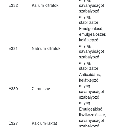
E332
Kálium-citrátok
savanyúságot
szabályozó
anyag,
stabilizátor
Emulgeálósó,
emulgeálószer,
kelátképző
anyag,
E331
Nátrium-citrátok
savanyúságot
szabályozó
anyag,
stabilizátor
Antioxidáns,
kelátképző
anyag,
E330
Citromsav
savanyúságot
szabályozó
anyag
Emulgeálósó,
lisztkezelőszer,
savanyúságot
E327
Kalcium-laktát
szabályozó