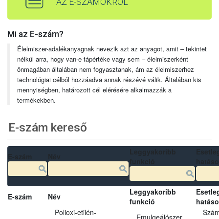
AZ E-SZÁMOKRÓL
Mi az E-szám?
Élelmiszer-adalékanyagnak nevezik azt az anyagot, amit – tekintet
nélkül arra, hogy van-e tápértéke vagy sem – élelmiszerként
önmagában általában nem fogyasztanak, ám az élelmiszerhez
technológiai célból hozzáadva annak részévé válik. Általában kis
mennyiségben, határozott cél elérésére alkalmazzák a
termékekben.
E-szám kereső
Leggyakoribb
Esetle
E-szám
Név
funkció
hatás
Leggyakoribb
Esetle
E-szám
Név
funkció
hatás
Polioxi-etilén-
Szám
Emulgeálószer,