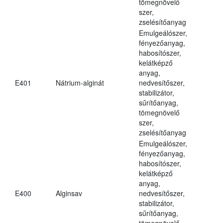
tömegnövelő
szer,
zselésítőanyag
Emulgeálószer,
fényezőanyag,
habosítószer,
kelátképző
anyag,
E401
Nátrium-alginát
nedvesítőszer,
stabilizátor,
sűrítőanyag,
tömegnövelő
szer,
zselésítőanyag
Emulgeálószer,
fényezőanyag,
habosítószer,
kelátképző
anyag,
E400
Alginsav
nedvesítőszer,
stabilizátor,
sűrítőanyag,
tömegnövelő