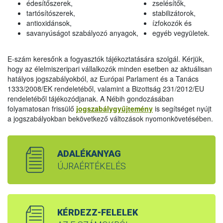
édesítőszerek,
zselésítők,
tartósítószerek,
stabilizátorok,
antioxidánsok,
ízfokozók és
savanyúságot szabályozó anyagok,
egyéb vegyületek.
E-szám keresőnk a fogyasztók tájékoztatására szolgál. Kérjük,
hogy az élelmiszeripari vállalkozók minden esetben az aktuálisan
hatályos jogszabályokból, az Európai Parlament és a Tanács
1333/2008/EK rendeletéből, valamint a Bizottság 231/2012/EU
rendeletéből tájékozódjanak. A Nébih gondozásában
folyamatosan frissülő
jogszabálygyűjtemény
is segítséget nyújt
a jogszabályokban bekövetkező változások nyomonkövetésében.
ADALÉKANYAG
ÚJRAÉRTÉKELÉS
KÉRDEZZ-FELELEK