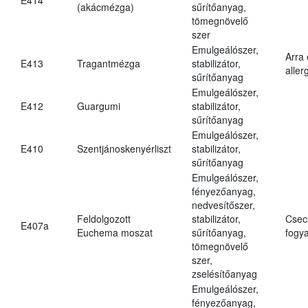
(akácmézga)
sűrítőanyag,
tömegnövelő
szer
Emulgeálószer,
Arra
E413
Tragantmézga
stabilizátor,
aller
sűrítőanyag
Emulgeálószer,
E412
Guargumi
stabilizátor,
sűrítőanyag
Emulgeálószer,
E410
Szentjánoskenyérliszt
stabilizátor,
sűrítőanyag
Emulgeálószer,
fényezőanyag,
nedvesítőszer,
Feldolgozott
stabilizátor,
Csec
E407a
Euchema moszat
sűrítőanyag,
fogya
tömegnövelő
szer,
zselésítőanyag
Emulgeálószer,
fényezőanyag,