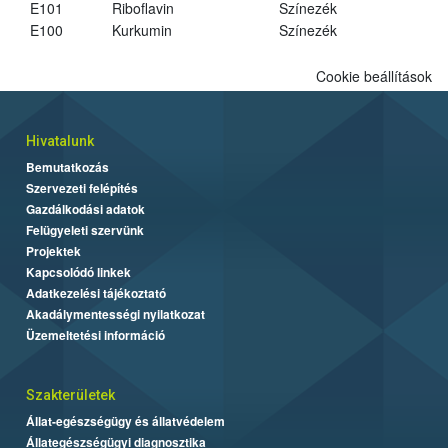
E101
Riboflavin
Színezék
E100
Kurkumin
Színezék
Cookie beállítások
Hivatalunk
Bemutatkozás
Szervezeti felépítés
Gazdálkodási adatok
Felügyeleti szervünk
Projektek
Kapcsolódó linkek
Adatkezelési tájékoztató
Akadálymentességi nyilatkozat
Üzemeltetési információ
Szakterületek
Állat-egészségügy és állatvédelem
Állategészségügyi diagnosztika