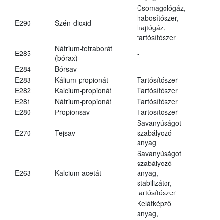
Csomagológáz,
habosítószer,
E290
Szén-dioxid
hajtógáz,
tartósítószer
Nátrium-tetraborát
E285
-
(bórax)
E284
Bórsav
-
E283
Kálium-propionát
Tartósítószer
E282
Kalcium-propionát
Tartósítószer
E281
Nátrium-propionát
Tartósítószer
E280
Propionsav
Tartósítószer
Savanyúságot
E270
Tejsav
szabályozó
anyag
Savanyúságot
szabályozó
E263
Kalcium-acetát
anyag,
stabilizátor,
tartósítószer
Kelátképző
anyag,