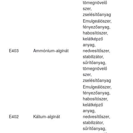
tömegnövelő
szer,
zselésítőanyag
Emulgeálószer,
fényezőanyag,
habosítószer,
kelátképző
anyag,
E403
Ammónium-alginát
nedvesítőszer,
stabilizátor,
sűrítőanyag,
tömegnövelő
szer,
zselésítőanyag
Emulgeálószer,
fényezőanyag,
habosítószer,
kelátképző
anyag,
E402
Kálium-alginát
nedvesítőszer,
stabilizátor,
sűrítőanyag,