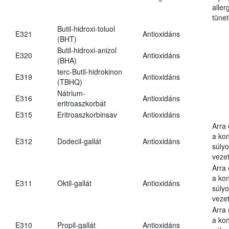
aller
tünet
Butil-hidroxi-toluol
E321
Antioxidáns
(BHT)
Butil-hidroxi-anizol
E320
Antioxidáns
(BHA)
terc-Butil-hidrokinon
E319
Antioxidáns
(TBHQ)
Nátrium-
E316
Antioxidáns
eritroaszkorbát
E315
Eritroaszkorbinsav
Antioxidáns
Arra
a kon
E312
Dodecil-gallát
Antioxidáns
súly
vezet
Arra
a kon
E311
Oktil-gallát
Antioxidáns
súly
vezet
Arra
a kon
E310
Propil-gallát
Antioxidáns