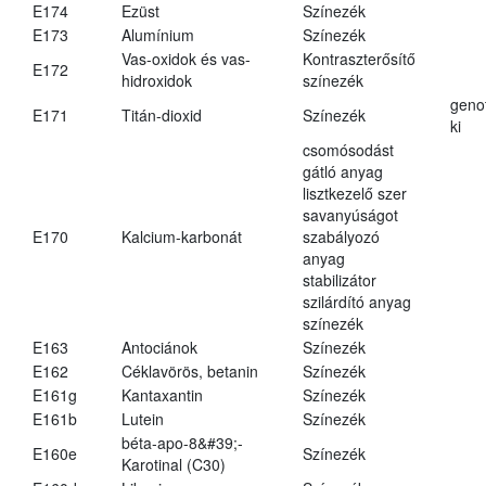
E174
Ezüst
Színezék
E173
Alumínium
Színezék
Vas-oxidok és vas-
Kontraszterősítő
E172
hidroxidok
színezék
geno
E171
Titán-dioxid
Színezék
ki
csomósodást
gátló anyag
lisztkezelő szer
savanyúságot
E170
Kalcium-karbonát
szabályozó
anyag
stabilizátor
szilárdító anyag
színezék
E163
Antociánok
Színezék
E162
Céklavörös, betanin
Színezék
E161g
Kantaxantin
Színezék
E161b
Lutein
Színezék
béta-apo-8&#39;-
E160e
Színezék
Karotinal (C30)