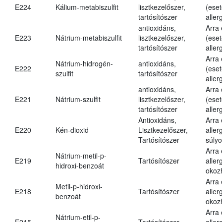
E224
Kálium-metabiszulfit
lisztkezelőszer,
(eset
tartósítószer
aller
antioxidáns,
Arra
E223
Nátrium-metabiszulfit
lisztkezelőszer,
(eset
tartósítószer
aller
Arra
Nátrium-hidrogén-
antioxidáns,
E222
(eset
szulfit
tartósítószer
aller
antioxidáns,
Arra
E221
Nátrium-szulfit
lisztkezelőszer,
(eset
tartósítószer
aller
Antioxidáns,
Arra
E220
Kén-dioxid
Lisztkezelőszer,
aller
Tartósítószer
súlyo
Arra
Nátrium-metil-p-
E219
Tartósítószer
aller
hidroxi-benzoát
okoz
Arra
Metil-p-hidroxi-
E218
Tartósítószer
aller
benzoát
okoz
Arra
Nátrium-etil-p-
E215
Tartósítószer
aller