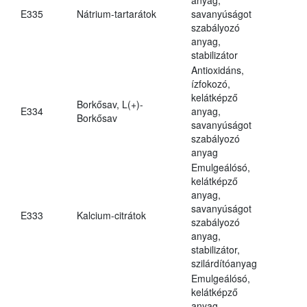
E335
Nátrium-tartarátok
savanyúságot
szabályozó
anyag,
stabilizátor
Antioxidáns,
ízfokozó,
kelátképző
Borkősav, L(+)-
E334
anyag,
Borkősav
savanyúságot
szabályozó
anyag
Emulgeálósó,
kelátképző
anyag,
savanyúságot
E333
Kalcium-citrátok
szabályozó
anyag,
stabilizátor,
szilárdítóanyag
Emulgeálósó,
kelátképző
anyag,