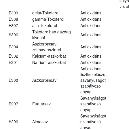
súly
vezet
E309
delta-Tokoferol
Antioxidáns
E308
gamma-Tokoferol
Antioxidáns
E307
alfa-Tokoferol
Antioxidáns
Tokoferolban gazdag
E306
Antioxidáns
kivonat
Aszkorbinsav
E304
Antioxidáns
zsírsav-észterei
E302
Kalcium-aszkorbát
Antioxidáns
E301
Nátrium-aszkorbát
Antioxidáns
Antioxidáns,
lisztkezelőszer,
E300
Aszkorbinsav
savanyúságot
szabályozó
anyag
Savanyúságot
E297
Fumársav
szabályozó
anyag
Savanyúságot
E296
Almasav
szabályozó
anyag