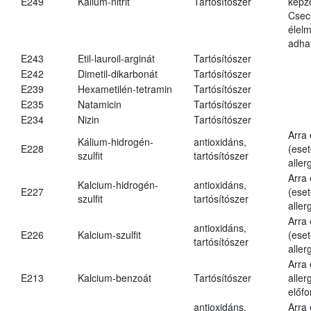
E249
Kálium-nitrit
Tartósítószer
képz
Csec
élel
adha
E243
Etil-lauroil-arginát
Tartósítószer
E242
Dimetil-dikarbonát
Tartósítószer
E239
Hexametilén-tetramin
Tartósítószer
E235
Natamicin
Tartósítószer
E234
Nizin
Tartósítószer
Arra
Kálium-hidrogén-
antioxidáns,
E228
(eset
szulfit
tartósítószer
aller
Arra
Kalcium-hidrogén-
antioxidáns,
E227
(eset
szulfit
tartósítószer
aller
Arra
antioxidáns,
E226
Kalcium-szulfit
(eset
tartósítószer
aller
Arra
E213
Kalcium-benzoát
Tartósítószer
aller
előfo
antioxidáns,
Arra