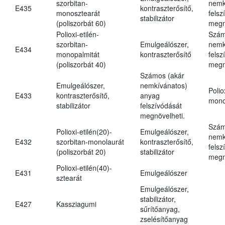
szorbitan-
nemk
E435
kontraszterősítő,
monosztearát
felsz
stabilizátor
(poliszorbát 60)
megn
Polioxi-etilén-
Szám
szorbitan-
Emulgeálószer,
nemk
E434
monopalmitát
kontraszterősítő
felsz
(poliszorbát 40)
megn
Számos (akár
Emulgeálószer,
nemkívánatos)
Polio
E433
kontraszterősítő,
anyag
mono
stabilizátor
felszívódását
megnövelheti.
Szám
Polioxi-etilén(20)-
Emulgeálószer,
nemk
E432
szorbitan-monolaurát
kontraszterősítő,
felsz
(poliszorbát 20)
stabilizátor
megn
Polioxi-etilén(40)-
E431
Emulgeálószer
sztearát
Emulgeálószer,
stabilizátor,
E427
Kassziagumi
sűrítőanyag,
zselésítőanyag