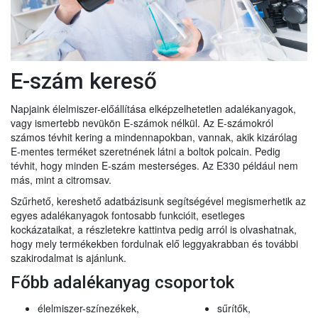
E-szám kereső
Napjaink élelmiszer-előállítása elképzelhetetlen adalékanyagok,
vagy ismertebb nevükön E-számok nélkül. Az E-számokról
számos tévhit kering a mindennapokban, vannak, akik kizárólag
E-mentes terméket szeretnének látni a boltok polcain. Pedig
tévhit, hogy minden E-szám mesterséges. Az E330 például nem
más, mint a citromsav.
Szűrhető, kereshető adatbázisunk segítségével megismerhetik az
egyes adalékanyagok fontosabb funkcióit, esetleges
kockázataikat, a részletekre kattintva pedig arról is olvashatnak,
hogy mely termékekben fordulnak elő leggyakrabban és további
szakirodalmat is ajánlunk.
Főbb adalékanyag csoportok
élelmiszer-színezékek,
sűrítők,