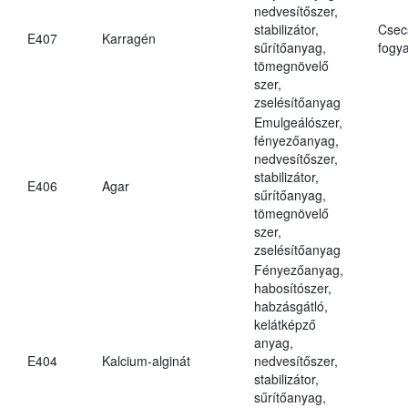
nedvesítőszer,
stabilizátor,
Csec
E407
Karragén
sűrítőanyag,
fogya
tömegnövelő
szer,
zselésítőanyag
Emulgeálószer,
fényezőanyag,
nedvesítőszer,
stabilizátor,
E406
Agar
sűrítőanyag,
tömegnövelő
szer,
zselésítőanyag
Fényezőanyag,
habosítószer,
habzásgátló,
kelátképző
anyag,
E404
Kalcium-alginát
nedvesítőszer,
stabilizátor,
sűrítőanyag,