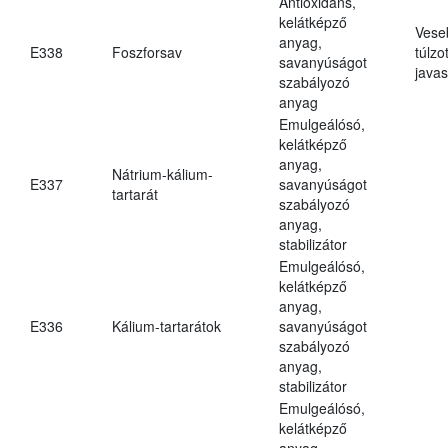
Antioxidáns,
kelátképző
Vese
anyag,
E338
Foszforsav
túlzo
savanyúságot
javas
szabályozó
anyag
Emulgeálósó,
kelátképző
anyag,
Nátrium-kálium-
E337
savanyúságot
tartarát
szabályozó
anyag,
stabilizátor
Emulgeálósó,
kelátképző
anyag,
E336
Kálium-tartarátok
savanyúságot
szabályozó
anyag,
stabilizátor
Emulgeálósó,
kelátképző
anyag,