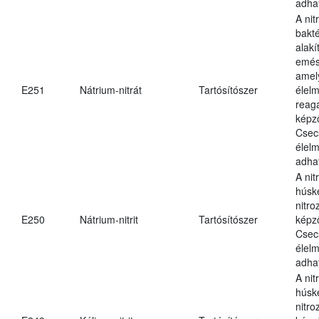
adha
A nit
bakté
alakí
emés
amel
E251
Nátrium-nitrát
Tartósítószer
élel
reag
képz
Csec
élel
adha
A nit
húsk
nitr
E250
Nátrium-nitrit
Tartósítószer
képz
Csec
élel
adha
A nit
húsk
nitr