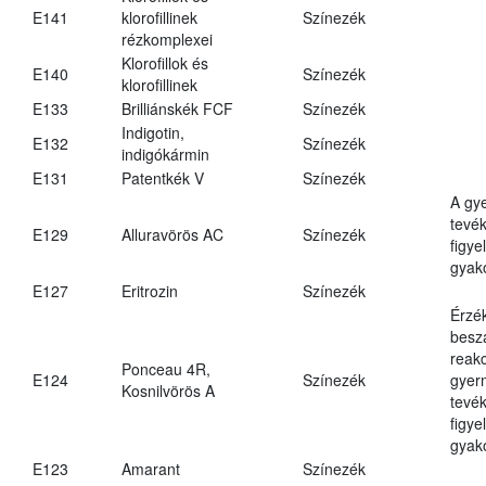
E141
klorofillinek
Színezék
rézkomplexei
Klorofillok és
E140
Színezék
klorofillinek
E133
Brilliánskék FCF
Színezék
Indigotin,
E132
Színezék
indigókármin
E131
Patentkék V
Színezék
A gy
tevé
E129
Alluravörös AC
Színezék
figye
gyako
E127
Eritrozin
Színezék
Érzé
beszá
reakc
Ponceau 4R,
E124
Színezék
gyer
Kosnilvörös A
tevé
figye
gyako
E123
Amarant
Színezék