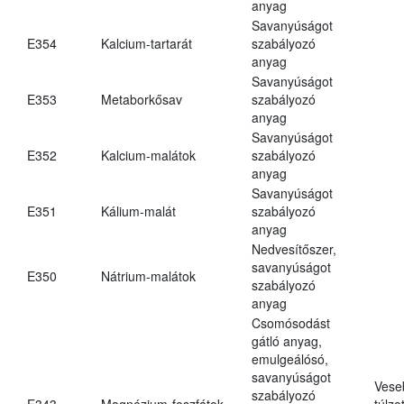
anyag
Savanyúságot
E354
Kalcium-tartarát
szabályozó
anyag
Savanyúságot
E353
Metaborkősav
szabályozó
anyag
Savanyúságot
E352
Kalcium-malátok
szabályozó
anyag
Savanyúságot
E351
Kálium-malát
szabályozó
anyag
Nedvesítőszer,
savanyúságot
E350
Nátrium-malátok
szabályozó
anyag
Csomósodást
gátló anyag,
emulgeálósó,
savanyúságot
Vese
szabályozó
E343
Magnézium-foszfátok
túlzo