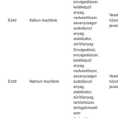
emulgeálószer,
kelátképző
anyag,
Vese
nedvesítőszer,
E340
Kálium-foszfátok
túlzo
savanyúságot
javas
szabályozó
anyag,
stabilizátor,
sűrítőanyag
Emulgeálósó,
emulgeálószer,
kelátképző
anyag,
nedvesítőszer,
savanyúságot
Vese
E339
Nátrium-foszfátok
szabályozó
túlzo
anyag,
javas
stabilizátor,
sűrítőanyag,
tartósítószer,
térfogatnövelő
szer