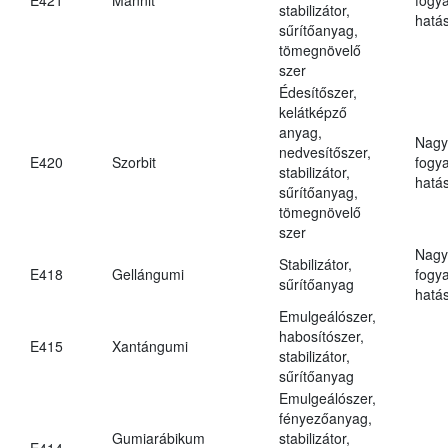
stabilizátor,
hatá
sűrítőanyag,
tömegnövelő
szer
Édesítőszer,
kelátképző
anyag,
Nagy
nedvesítőszer,
E420
Szorbit
fogy
stabilizátor,
hatá
sűrítőanyag,
tömegnövelő
szer
Nagy
Stabilizátor,
E418
Gellángumi
fogy
sűrítőanyag
hatá
Emulgeálószer,
habosítószer,
E415
Xantángumi
stabilizátor,
sűrítőanyag
Emulgeálószer,
fényezőanyag,
Gumiarábikum
stabilizátor,
E414