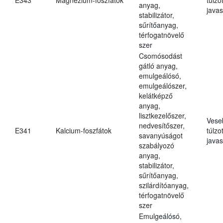
anyag,
javas
stabilizátor,
sűrítőanyag,
térfogatnövelő
szer
Csomósodást
gátló anyag,
emulgeálósó,
emulgeálószer,
kelátképző
anyag,
lisztkezelőszer,
Vese
nedvesítőszer,
E341
Kalcium-foszfátok
túlzo
savanyúságot
javas
szabályozó
anyag,
stabilizátor,
sűrítőanyag,
szilárdítóanyag,
térfogatnövelő
szer
Emulgeálósó,