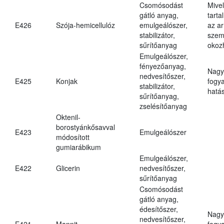
Csomósodást
Mive
gátló anyag,
tarta
E426
Szója-hemicellulóz
emulgeálószer,
az ar
stabilizátor,
szem
sűrítőanyag
okoz
Emulgeálószer,
fényezőanyag,
Nagy
nedvesítőszer,
E425
Konjak
fogy
stabilizátor,
hatá
sűrítőanyag,
zselésítőanyag
Oktenil-
borostyánkősavval
E423
Emulgeálószer
módosított
gumiarábikum
Emulgeálószer,
E422
Glicerin
nedvesítőszer,
sűrítőanyag
Csomósodást
gátló anyag,
édesítőszer,
Nagy
nedvesítőszer,
E421
Mannit
fogy