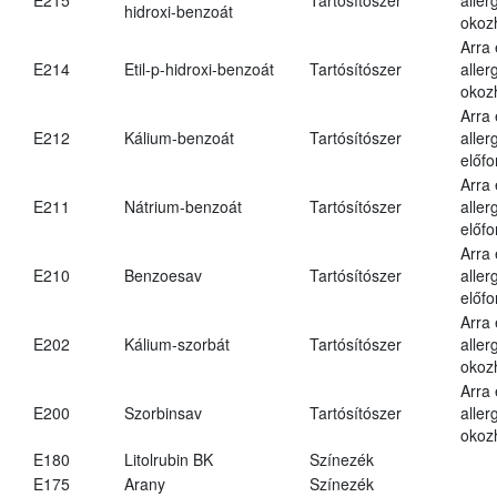
hidroxi-benzoát
okoz
Arra
E214
Etil-p-hidroxi-benzoát
Tartósítószer
aller
okoz
Arra
E212
Kálium-benzoát
Tartósítószer
aller
előfo
Arra
E211
Nátrium-benzoát
Tartósítószer
aller
előfo
Arra
E210
Benzoesav
Tartósítószer
aller
előfo
Arra
E202
Kálium-szorbát
Tartósítószer
aller
okoz
Arra
E200
Szorbinsav
Tartósítószer
aller
okoz
E180
Litolrubin BK
Színezék
E175
Arany
Színezék