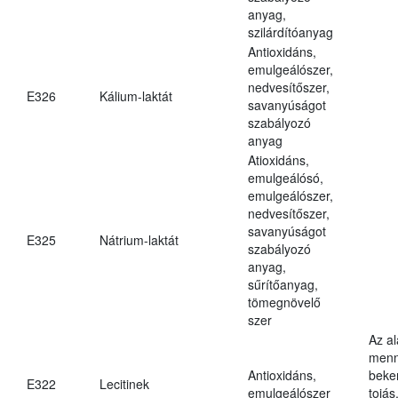
anyag,
szilárdítóanyag
Antioxidáns,
emulgeálószer,
nedvesítőszer,
E326
Kálium-laktát
savanyúságot
szabályozó
anyag
Atioxidáns,
emulgeálósó,
emulgeálószer,
nedvesítőszer,
savanyúságot
E325
Nátrium-laktát
szabályozó
anyag,
sűrítőanyag,
tömegnövelő
szer
Az a
menn
Antioxidáns,
beker
E322
Lecitinek
emulgeálószer
tojás