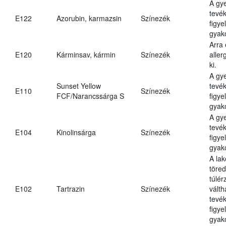
A gy
tevé
E122
Azorubin, karmazsin
Színezék
figye
gyak
Arra
E120
Kárminsav, kármin
Színezék
aller
ki.
A gy
Sunset Yellow
tevé
E110
Színezék
FCF/Narancssárga S
figye
gyako
A gy
tevé
E104
Kinolinsárga
Színezék
figye
gyako
A lak
töre
túlér
E102
Tartrazin
Színezék
válth
tevé
figye
gyako