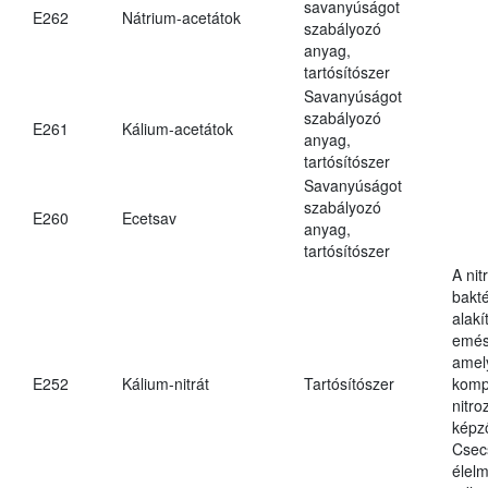
savanyúságot
E262
Nátrium-acetátok
szabályozó
anyag,
tartósítószer
Savanyúságot
szabályozó
E261
Kálium-acetátok
anyag,
tartósítószer
Savanyúságot
szabályozó
E260
Ecetsav
anyag,
tartósítószer
A nit
bakté
alakí
emés
amely
E252
Kálium-nitrát
Tartósítószer
komp
nitr
képz
Csec
élel