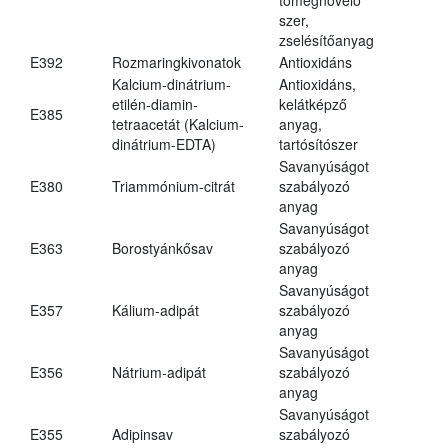
szer,
zselésítőanyag
E392
Rozmaringkivonatok
Antioxidáns
Kalcium-dinátrium-
Antioxidáns,
etilén-diamin-
kelátképző
E385
tetraacetát (Kalcium-
anyag,
dinátrium-EDTA)
tartósítószer
Savanyúságot
E380
Triammónium-citrát
szabályozó
anyag
Savanyúságot
E363
Borostyánkősav
szabályozó
anyag
Savanyúságot
E357
Kálium-adipát
szabályozó
anyag
Savanyúságot
E356
Nátrium-adipát
szabályozó
anyag
Savanyúságot
E355
Adipinsav
szabályozó