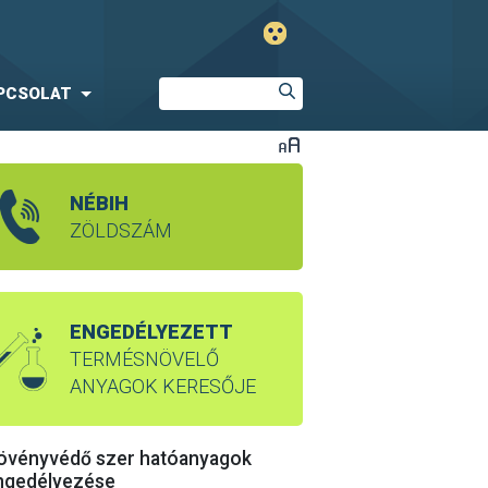
PCSOLAT
NÉBIH
ZÖLDSZÁM
ENGEDÉLYEZETT
TERMÉSNÖVELŐ
ANYAGOK KERESŐJE
övényvédő szer hatóanyagok
ngedélyezése