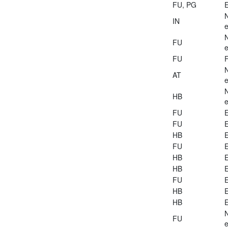
FU, PG
E
IN
e
FU
e
FU
AT
e
HB
e
FU
E
FU
E
HB
E
FU
E
HB
E
HB
E
FU
E
HB
E
HB
E
FU
e