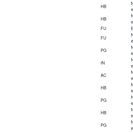
HB
e
HB
e
FU
E
FU
e
PG
e
IN
e
AC
e
HB
e
PG
e
HB
e
PG
e