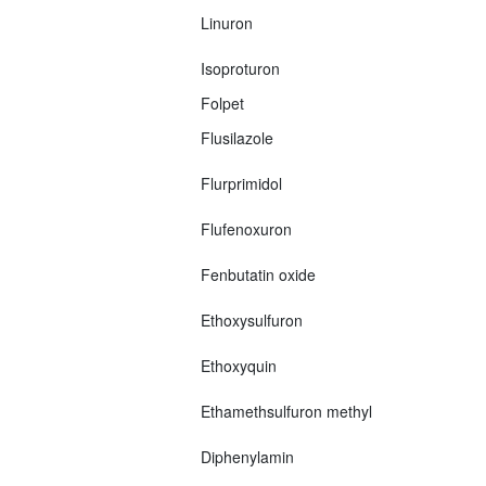
Linuron
Isoproturon
Folpet
Flusilazole
Flurprimidol
Flufenoxuron
Fenbutatin oxide
Ethoxysulfuron
Ethoxyquin
Ethamethsulfuron methyl
Diphenylamin