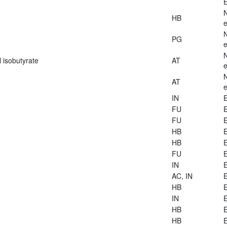
E
HB
e
PG
e
 isobutyrate
AT
e
AT
e
IN
E
FU
E
FU
E
HB
E
HB
E
FU
E
IN
E
AC, IN
E
HB
E
IN
E
HB
E
HB
E