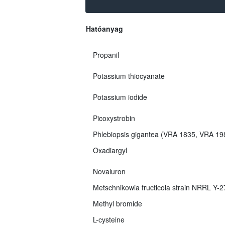
Hatóanyag
Propanil
Potassium thiocyanate
Potassium iodide
Picoxystrobin
Phlebiopsis gigantea (VRA 1835, VRA 1
Oxadiargyl
Novaluron
Metschnikowia fructicola strain NRRL Y-
Methyl bromide
L-cysteine