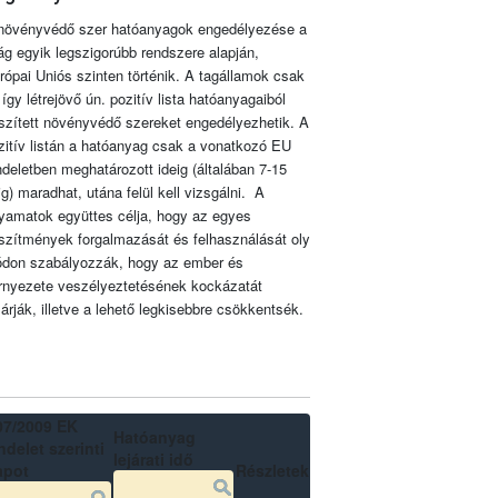
növényvédő szer hatóanyagok engedélyezése a
lág egyik legszigorúbb rendszere alapján,
rópai Uniós szinten történik. A tagállamok csak
 így létrejövő ún. pozitív lista hatóanyagaiból
szített növényvédő szereket engedélyezhetik. A
zitív listán a hatóanyag csak a vonatkozó EU
ndeletben meghatározott ideig (általában 7-15
ig) maradhat, utána felül kell vizsgálni. A
lyamatok együttes célja, hogy az egyes
szítmények forgalmazását és felhasználását oly
don szabályozzák, hogy az ember és
rnyezete veszélyeztetésének kockázatát
zárják, illetve a lehető legkisebbre csökkentsék.
07/2009 EK
Hatóanyag
delet szerinti
lejárati idő
apot
Részletek