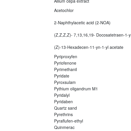
Allium cepa extract
Acetochlor
2-Naphthylacetic acid (2-NOA)
(Z,Z,Z,Z)- 7,13,16,19- Docosatetraen-1-yl
(Z)-13-Hexadecen-11-yn-1-yl acetate
Pyriproxyfen
Pyriofenone
Pyrimethanil
Pyridate
Pyroxsulam
Pythium oligandrum M1
Pyridalyl
Pyridaben
Quartz sand
Pyrethrins
Pyraflufen-ethyl
Quinmerac