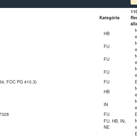
11
Kategória
Ren
áll
HB
e
FU
e
FU
e
FU
e
984, FOC PG 410.3)
FU
E
HB
e
IN
e
27328
FU
E
FU, HB, IN,
NE
e
E