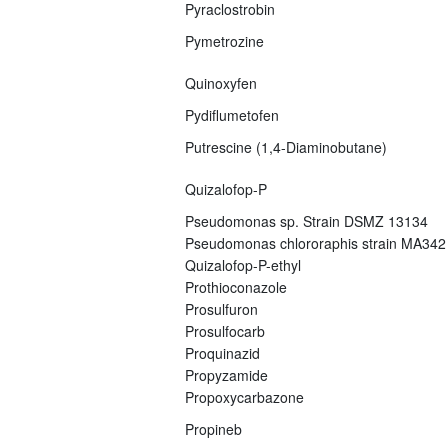
Pyraclostrobin
Pymetrozine
Quinoxyfen
Pydiflumetofen
Putrescine (1,4-Diaminobutane)
Quizalofop-P
Pseudomonas sp. Strain DSMZ 13134
Pseudomonas chlororaphis strain MA342
Quizalofop-P-ethyl
Prothioconazole
Prosulfuron
Prosulfocarb
Proquinazid
Propyzamide
Propoxycarbazone
Propineb