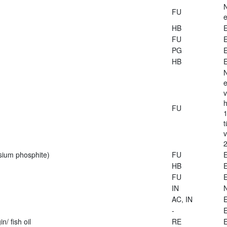
FU
e
HB
E
FU
E
PG
E
HB
E
e
v
h
FU
1
t
2
sium phosphite)
FU
E
HB
E
FU
E
IN
AC, IN
E
-
E
n/ fish oil
RE
E