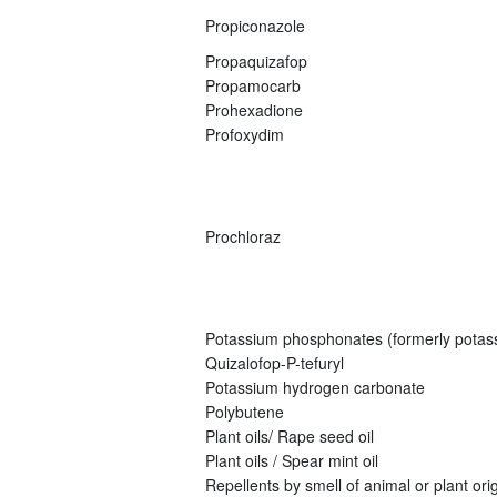
Propiconazole
Propaquizafop
Propamocarb
Prohexadione
Profoxydim
Prochloraz
Potassium phosphonates (formerly potas
Quizalofop-P-tefuryl
Potassium hydrogen carbonate
Polybutene
Plant oils/ Rape seed oil
Plant oils / Spear mint oil
Repellents by smell of animal or plant origi