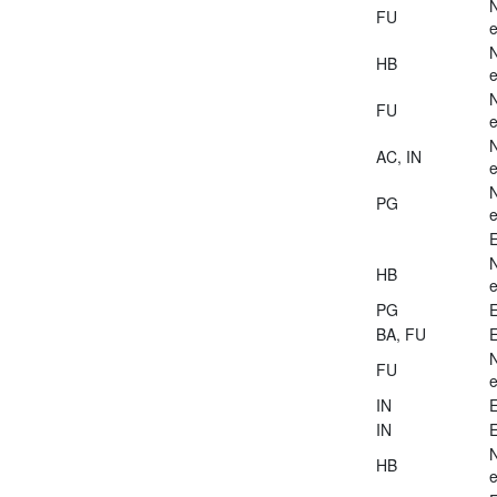
FU
e
HB
e
FU
e
AC, IN
e
PG
e
E
HB
e
PG
E
BA, FU
E
FU
e
IN
E
IN
E
HB
e