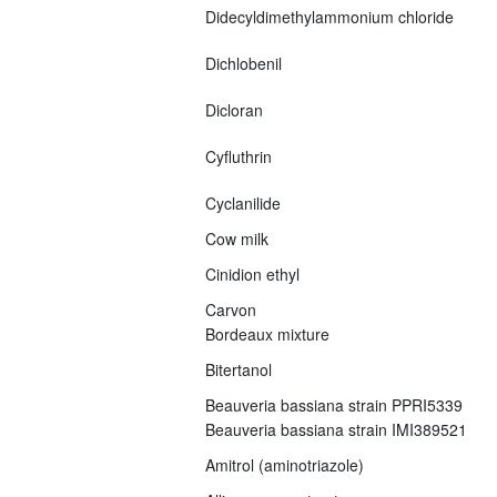
Didecyldimethylammonium chloride
Dichlobenil
Dicloran
Cyfluthrin
Cyclanilide
Cow milk
Cinidion ethyl
Carvon
Bordeaux mixture
Bitertanol
Beauveria bassiana strain PPRI5339
Beauveria bassiana strain IMI389521
Amitrol (aminotriazole)