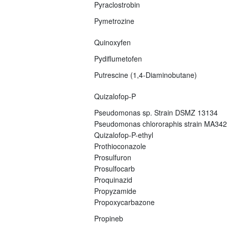
Pyraclostrobin
Pymetrozine
Quinoxyfen
Pydiflumetofen
Putrescine (1,4-Diaminobutane)
Quizalofop-P
Pseudomonas sp. Strain DSMZ 13134
Pseudomonas chlororaphis strain MA342
Quizalofop-P-ethyl
Prothioconazole
Prosulfuron
Prosulfocarb
Proquinazid
Propyzamide
Propoxycarbazone
Propineb