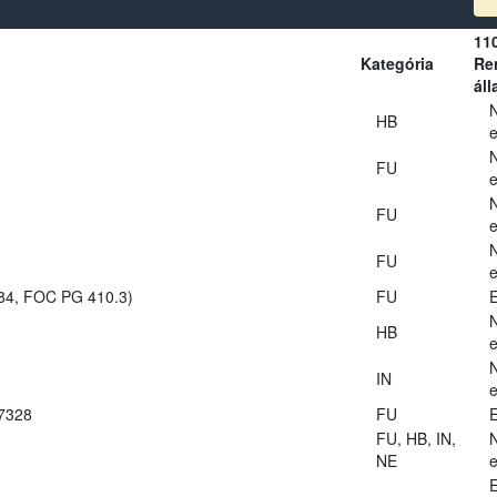
11
Kategória
Ren
áll
HB
e
FU
e
FU
e
FU
e
984, FOC PG 410.3)
FU
E
HB
e
IN
e
27328
FU
E
FU, HB, IN,
NE
e
E