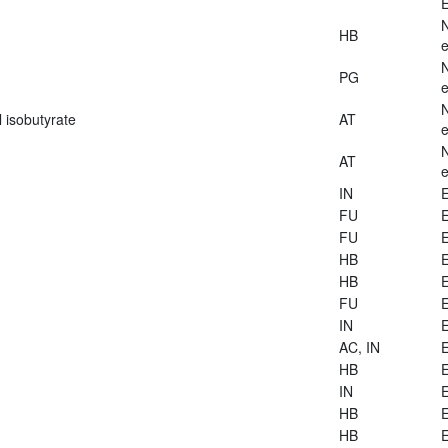
E
HB
e
PG
e
 isobutyrate
AT
e
AT
e
IN
E
FU
E
FU
E
HB
E
HB
E
FU
E
IN
E
AC, IN
E
HB
E
IN
E
HB
E
HB
E