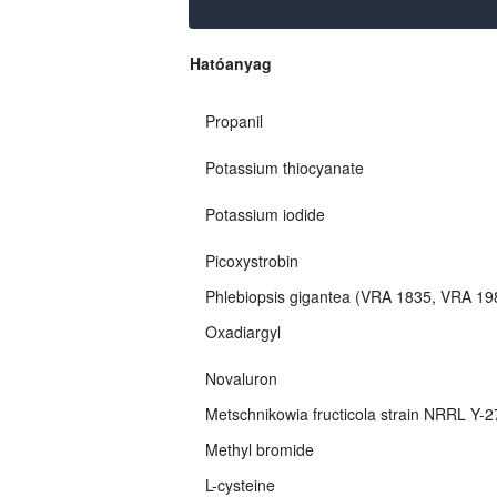
Hatóanyag
Propanil
Potassium thiocyanate
Potassium iodide
Picoxystrobin
Phlebiopsis gigantea (VRA 1835, VRA 1
Oxadiargyl
Novaluron
Metschnikowia fructicola strain NRRL Y-
Methyl bromide
L-cysteine