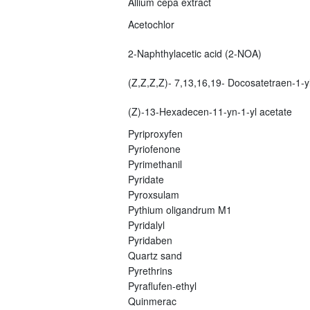
Allium cepa extract
Acetochlor
2-Naphthylacetic acid (2-NOA)
(Z,Z,Z,Z)- 7,13,16,19- Docosatetraen-1-yl
(Z)-13-Hexadecen-11-yn-1-yl acetate
Pyriproxyfen
Pyriofenone
Pyrimethanil
Pyridate
Pyroxsulam
Pythium oligandrum M1
Pyridalyl
Pyridaben
Quartz sand
Pyrethrins
Pyraflufen-ethyl
Quinmerac