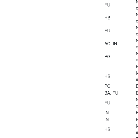
FU
e
HB
e
FU
e
AC, IN
e
PG
e
E
HB
e
PG
E
BA, FU
E
FU
e
IN
E
IN
E
HB
e