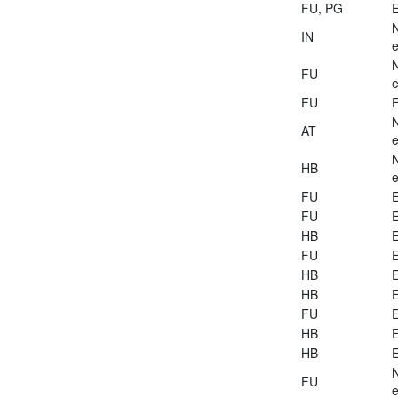
FU, PG
E
IN
e
FU
e
FU
AT
e
HB
e
FU
E
FU
E
HB
E
FU
E
HB
E
HB
E
FU
E
HB
E
HB
E
FU
e