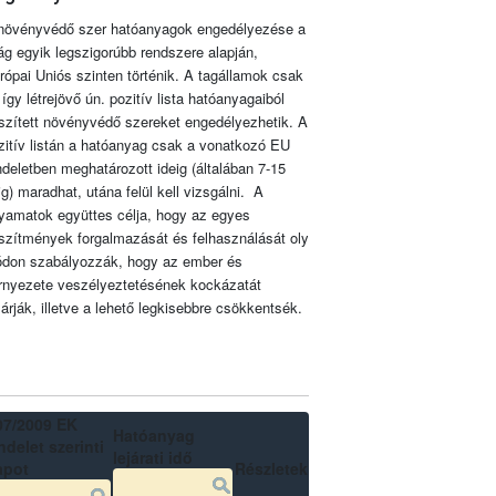
növényvédő szer hatóanyagok engedélyezése a
lág egyik legszigorúbb rendszere alapján,
rópai Uniós szinten történik. A tagállamok csak
 így létrejövő ún. pozitív lista hatóanyagaiból
szített növényvédő szereket engedélyezhetik. A
zitív listán a hatóanyag csak a vonatkozó EU
ndeletben meghatározott ideig (általában 7-15
ig) maradhat, utána felül kell vizsgálni. A
lyamatok együttes célja, hogy az egyes
szítmények forgalmazását és felhasználását oly
don szabályozzák, hogy az ember és
rnyezete veszélyeztetésének kockázatát
zárják, illetve a lehető legkisebbre csökkentsék.
07/2009 EK
Hatóanyag
delet szerinti
lejárati idő
apot
Részletek