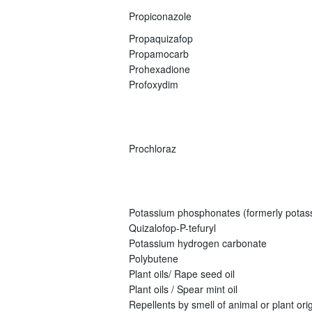
Propiconazole
Propaquizafop
Propamocarb
Prohexadione
Profoxydim
Prochloraz
Potassium phosphonates (formerly potas
Quizalofop-P-tefuryl
Potassium hydrogen carbonate
Polybutene
Plant oils/ Rape seed oil
Plant oils / Spear mint oil
Repellents by smell of animal or plant origi