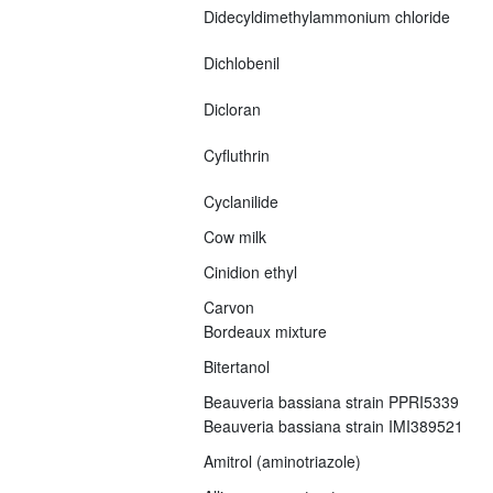
Didecyldimethylammonium chloride
Dichlobenil
Dicloran
Cyfluthrin
Cyclanilide
Cow milk
Cinidion ethyl
Carvon
Bordeaux mixture
Bitertanol
Beauveria bassiana strain PPRI5339
Beauveria bassiana strain IMI389521
Amitrol (aminotriazole)