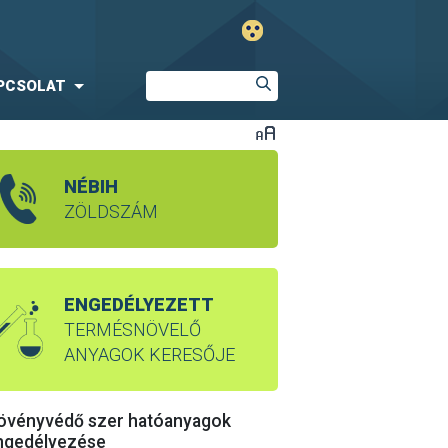
PCSOLAT
NÉBIH
ZÖLDSZÁM
ENGEDÉLYEZETT
TERMÉSNÖVELŐ
ANYAGOK KERESŐJE
övényvédő szer hatóanyagok
ngedélyezése