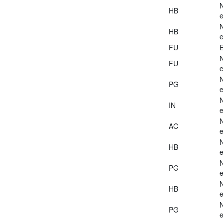
HB
e
HB
e
FU
E
FU
e
PG
e
IN
e
AC
e
HB
e
PG
e
HB
e
PG
e