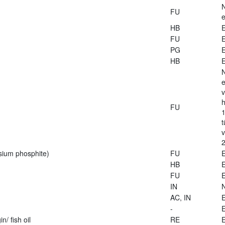
FU
e
HB
E
FU
E
PG
E
HB
E
e
v
h
FU
1
t
2
sium phosphite)
FU
E
HB
E
FU
E
IN
AC, IN
E
-
E
n/ fish oil
RE
E