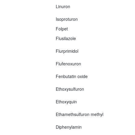
Linuron
Isoproturon
Folpet
Flusilazole
Flurprimidol
Flufenoxuron
Fenbutatin oxide
Ethoxysulfuron
Ethoxyquin
Ethamethsulfuron methyl
Diphenylamin