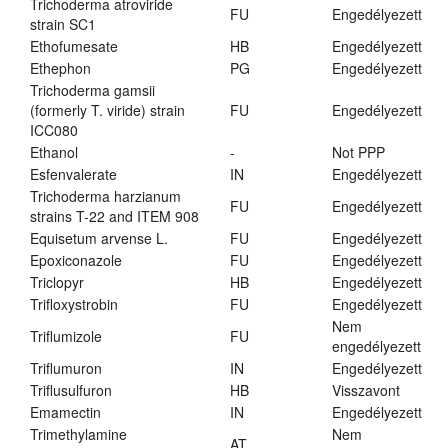
Trichoderma atroviride
FU
Engedélyezett
strain SC1
Ethofumesate
HB
Engedélyezett
Ethephon
PG
Engedélyezett
Trichoderma gamsii
(formerly T. viride) strain
FU
Engedélyezett
ICC080
Ethanol
-
Not PPP
Esfenvalerate
IN
Engedélyezett
Trichoderma harzianum
FU
Engedélyezett
strains T-22 and ITEM 908
Equisetum arvense L.
FU
Engedélyezett
Epoxiconazole
FU
Engedélyezett
Triclopyr
HB
Engedélyezett
Trifloxystrobin
FU
Engedélyezett
Nem
Triflumizole
FU
engedélyezett
Triflumuron
IN
Engedélyezett
Triflusulfuron
HB
Visszavont
Emamectin
IN
Engedélyezett
Trimethylamine
Nem
AT