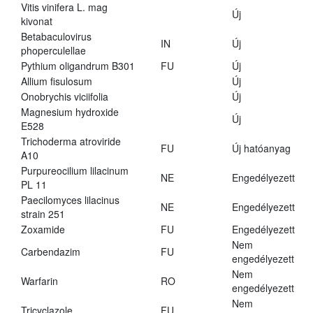
Vitis vinifera L. mag
Új
kivonat
Betabaculovirus
IN
Új
phoperculellae
Pythium oligandrum B301
FU
Új
Allium fisulosum
Új
Onobrychis viciifolia
Új
Magnesium hydroxide
Új
E528
Trichoderma atroviride
FU
Új hatóanyag
A10
Purpureocilium lilacinum
NE
Engedélyezett
PL 11
Paecilomyces lilacinus
NE
Engedélyezett
strain 251
Zoxamide
FU
Engedélyezett
Nem
Carbendazim
FU
engedélyezett
Nem
Warfarin
RO
engedélyezett
Nem
Tricyclazole
FU