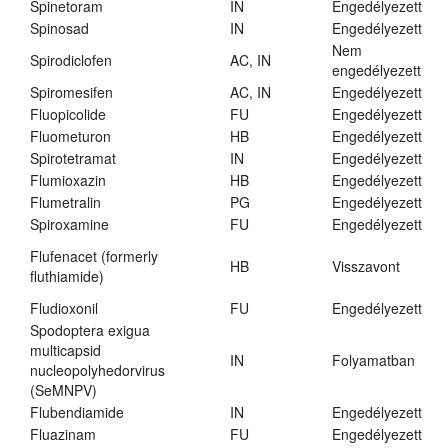
Spinetoram
IN
Engedélyezett
Spinosad
IN
Engedélyezett
Nem
Spirodiclofen
AC, IN
engedélyezett
Spiromesifen
AC, IN
Engedélyezett
Fluopicolide
FU
Engedélyezett
Fluometuron
HB
Engedélyezett
Spirotetramat
IN
Engedélyezett
Flumioxazin
HB
Engedélyezett
Flumetralin
PG
Engedélyezett
Spiroxamine
FU
Engedélyezett
Flufenacet (formerly
HB
Visszavont
fluthiamide)
Fludioxonil
FU
Engedélyezett
Spodoptera exigua
multicapsid
IN
Folyamatban
nucleopolyhedorvirus
(SeMNPV)
Flubendiamide
IN
Engedélyezett
Fluazinam
FU
Engedélyezett