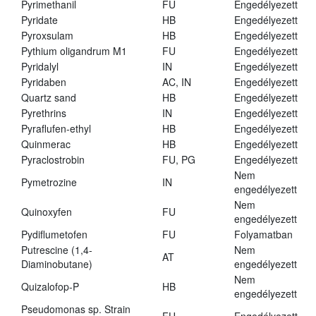
Pyrimethanil
FU
Engedélyezett
Pyridate
HB
Engedélyezett
Pyroxsulam
HB
Engedélyezett
Pythium oligandrum M1
FU
Engedélyezett
Pyridalyl
IN
Engedélyezett
Pyridaben
AC, IN
Engedélyezett
Quartz sand
HB
Engedélyezett
Pyrethrins
IN
Engedélyezett
Pyraflufen-ethyl
HB
Engedélyezett
Quinmerac
HB
Engedélyezett
Pyraclostrobin
FU, PG
Engedélyezett
Nem
Pymetrozine
IN
engedélyezett
Nem
Quinoxyfen
FU
engedélyezett
Pydiflumetofen
FU
Folyamatban
Putrescine (1,4-
Nem
AT
Diaminobutane)
engedélyezett
Nem
Quizalofop-P
HB
engedélyezett
Pseudomonas sp. Strain