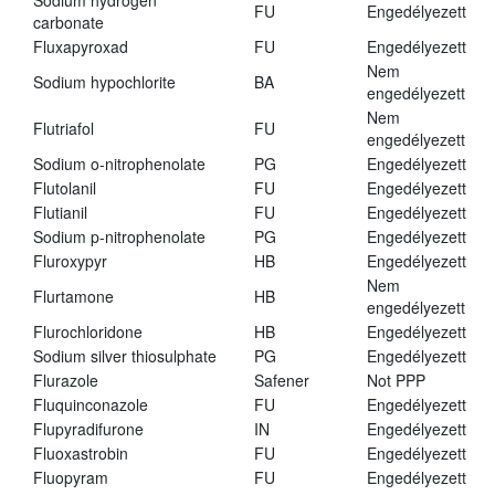
Sodium hydrogen
FU
Engedélyezett
carbonate
Fluxapyroxad
FU
Engedélyezett
Nem
Sodium hypochlorite
BA
engedélyezett
Nem
Flutriafol
FU
engedélyezett
Sodium o-nitrophenolate
PG
Engedélyezett
Flutolanil
FU
Engedélyezett
Flutianil
FU
Engedélyezett
Sodium p-nitrophenolate
PG
Engedélyezett
Fluroxypyr
HB
Engedélyezett
Nem
Flurtamone
HB
engedélyezett
Flurochloridone
HB
Engedélyezett
Sodium silver thiosulphate
PG
Engedélyezett
Flurazole
Safener
Not PPP
Fluquinconazole
FU
Engedélyezett
Flupyradifurone
IN
Engedélyezett
Fluoxastrobin
FU
Engedélyezett
Fluopyram
FU
Engedélyezett