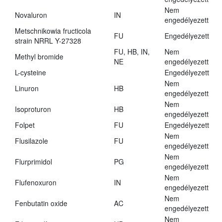
Nem
Novaluron
IN
engedélyezett
Metschnikowia fructicola
FU
Engedélyezett
strain NRRL Y-27328
FU, HB, IN,
Nem
Methyl bromide
NE
engedélyezett
L-cysteine
Engedélyezett
Nem
Linuron
HB
engedélyezett
Nem
Isoproturon
HB
engedélyezett
Folpet
FU
Engedélyezett
Nem
Flusilazole
FU
engedélyezett
Nem
Flurprimidol
PG
engedélyezett
Nem
Flufenoxuron
IN
engedélyezett
Nem
Fenbutatin oxide
AC
engedélyezett
Nem