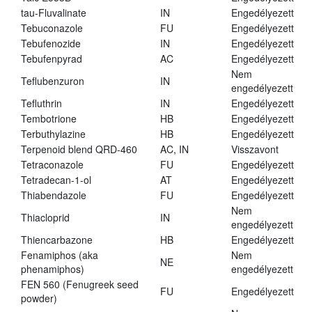
tau-Fluvalinate
IN
Engedélyezett
Tebuconazole
FU
Engedélyezett
Tebufenozide
IN
Engedélyezett
Tebufenpyrad
AC
Engedélyezett
Nem
Teflubenzuron
IN
engedélyezett
Tefluthrin
IN
Engedélyezett
Tembotrione
HB
Engedélyezett
Terbuthylazine
HB
Engedélyezett
Terpenoid blend QRD-460
AC, IN
Visszavont
Tetraconazole
FU
Engedélyezett
Tetradecan-1-ol
AT
Engedélyezett
Thiabendazole
FU
Engedélyezett
Nem
Thiacloprid
IN
engedélyezett
Thiencarbazone
HB
Engedélyezett
Fenamiphos (aka
Nem
NE
phenamiphos)
engedélyezett
FEN 560 (Fenugreek seed
FU
Engedélyezett
powder)