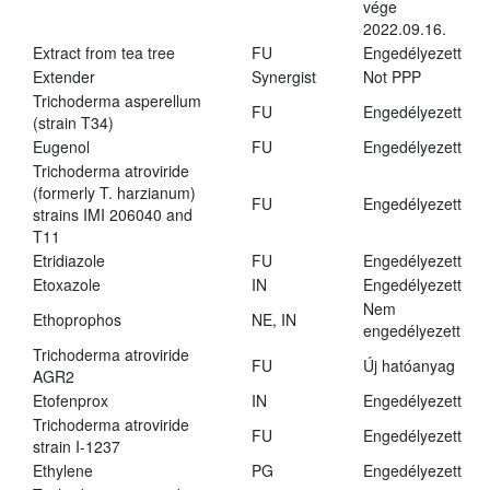
vége
2022.09.16.
Extract from tea tree
FU
Engedélyezett
Extender
Synergist
Not PPP
Trichoderma asperellum
FU
Engedélyezett
(strain T34)
Eugenol
FU
Engedélyezett
Trichoderma atroviride
(formerly T. harzianum)
FU
Engedélyezett
strains IMI 206040 and
T11
Etridiazole
FU
Engedélyezett
Etoxazole
IN
Engedélyezett
Nem
Ethoprophos
NE, IN
engedélyezett
Trichoderma atroviride
FU
Új hatóanyag
AGR2
Etofenprox
IN
Engedélyezett
Trichoderma atroviride
FU
Engedélyezett
strain I-1237
Ethylene
PG
Engedélyezett