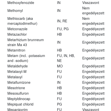
Methoxyfenozide
IN
Visszavont
Nem
Methomyl
IN
engedélyezett
Methiocarb (aka
Nem
IN, RE
mercaptodimethur)
engedélyezett
Metconazole
FU, PG
Engedélyezett
Metazachlor
HB
Engedélyezett
Metarhizium brunneum
IN
Engedélyezett
strain Ma 43
Metamitron
HB
Engedélyezett
Metam (incl. -potassium
FU, IN, HB,
Engedélyezett
and -sodium)
NE
Metaldehyde
MO
Engedélyezett
Metalaxyl-M
FU
Engedélyezett
Metalaxyl
FU
Engedélyezett
Metaflumizone
IN
Engedélyezett
Mesotrione
HB
Engedélyezett
Mesosulfuron
HB
Engedélyezett
Meptyldinocap
FU
Engedélyezett
Mepiquat chlorid
PG
Engedélyezett
Mepanipyrim
FU
Visszavont