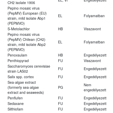
EL, VI
Engedélyezett
CH2 isolate 1906
Pepino mosaic virus
(PepMV) European (EU)
EL
Folyamatban
strain, mild isolate Abp1
(PEPMVO)
S-Metolachlor
HB
Visszavont
Pepino mosaic virus
(PepMV) Chilean (CH2)
EL
Folyamatban
strain, mild isolate Abp2
(PEPMVO)
Penoxsulam
HB
Engedélyezett
Penthiopyrad
FU
Visszavont
Saccharomyces cerevisiae
FU
Engedélyezett
strain LAS02
Salix spp. cortex
FU
Engedélyezett
Sea-algae extract
Nem
(formerly sea-algae
PG
engedélyezett
extract and seaweeds)
Penflufen
FU
Engedélyezett
Sedaxane
FU
Engedélyezett
Silthiofam
FU
Engedélyezett