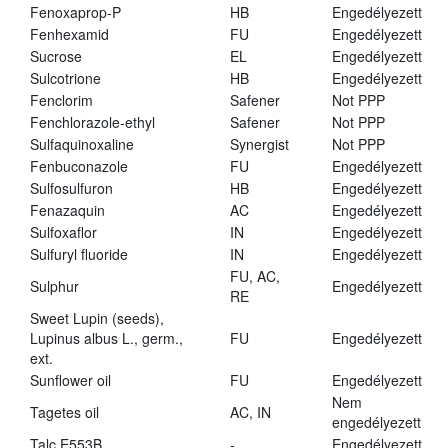
Fenoxaprop-P
HB
Engedélyezett
Fenhexamid
FU
Engedélyezett
Sucrose
EL
Engedélyezett
Sulcotrione
HB
Engedélyezett
Fenclorim
Safener
Not PPP
Fenchlorazole-ethyl
Safener
Not PPP
Sulfaquinoxaline
Synergist
Not PPP
Fenbuconazole
FU
Engedélyezett
Sulfosulfuron
HB
Engedélyezett
Fenazaquin
AC
Engedélyezett
Sulfoxaflor
IN
Engedélyezett
Sulfuryl fluoride
IN
Engedélyezett
FU, AC,
Sulphur
Engedélyezett
RE
Sweet Lupin (seeds),
Lupinus albus L., germ.,
FU
Engedélyezett
ext.
Sunflower oil
FU
Engedélyezett
Nem
Tagetes oil
AC, IN
engedélyezett
Talc E553B
-
Engedélyezett