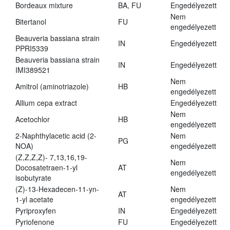
Bordeaux mixture
BA, FU
Engedélyezett
Nem
Bitertanol
FU
engedélyezett
Beauveria bassiana strain
IN
Engedélyezett
PPRI5339
Beauveria bassiana strain
IN
Engedélyezett
IMI389521
Nem
Amitrol (aminotriazole)
HB
engedélyezett
Allium cepa extract
Engedélyezett
Nem
Acetochlor
HB
engedélyezett
2-Naphthylacetic acid (2-
Nem
PG
NOA)
engedélyezett
(Z,Z,Z,Z)- 7,13,16,19-
Nem
Docosatetraen-1-yl
AT
engedélyezett
isobutyrate
(Z)-13-Hexadecen-11-yn-
Nem
AT
1-yl acetate
engedélyezett
Pyriproxyfen
IN
Engedélyezett
Pyriofenone
FU
Engedélyezett