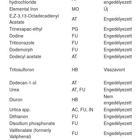
hydrochloride
engedélyezett
Elemental Iron
MO
Új
E,Z-3,13-Octadecadienyl
AT
Engedélyezett
Acetate
Trinexapac-ethyl
PG
Engedélyezett
Dodine
FU
Engedélyezett
Triticonazole
FU
Engedélyezett
Dodemorph
FU
Engedélyezett
Dodecyl acetate
AT
Engedélyezett
Tritosulforon
HB
Visszavont
Dodecan-1-ol
AT
Engedélyezett
Urea
AT, FU
Engedélyezett
Nem
Diuron
HB
engedélyezett
Urtica spp.
AC, FU, IN
Engedélyezett
Dithianon
FU
Engedélyezett
Disodium phosphonate
FU
Engedélyezett
Valifenalate (formerly
FU
Engedélyezett
Valiphenal)