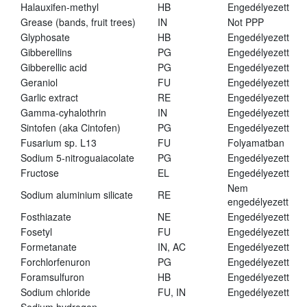
Halauxifen-methyl
HB
Engedélyezett
Grease (bands, fruit trees)
IN
Not PPP
Glyphosate
HB
Engedélyezett
Gibberellins
PG
Engedélyezett
Gibberellic acid
PG
Engedélyezett
Geraniol
FU
Engedélyezett
Garlic extract
RE
Engedélyezett
Gamma-cyhalothrin
IN
Engedélyezett
Sintofen (aka Cintofen)
PG
Engedélyezett
Fusarium sp. L13
FU
Folyamatban
Sodium 5-nitroguaiacolate
PG
Engedélyezett
Fructose
EL
Engedélyezett
Nem
Sodium aluminium silicate
RE
engedélyezett
Fosthiazate
NE
Engedélyezett
Fosetyl
FU
Engedélyezett
Formetanate
IN, AC
Engedélyezett
Forchlorfenuron
PG
Engedélyezett
Foramsulfuron
HB
Engedélyezett
Sodium chloride
FU, IN
Engedélyezett