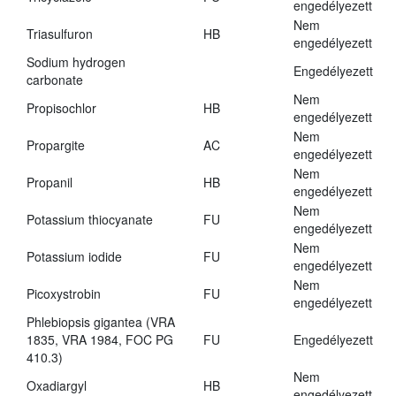
engedélyezett
Nem
Triasulfuron
HB
engedélyezett
Sodium hydrogen
Engedélyezett
carbonate
Nem
Propisochlor
HB
engedélyezett
Nem
Propargite
AC
engedélyezett
Nem
Propanil
HB
engedélyezett
Nem
Potassium thiocyanate
FU
engedélyezett
Nem
Potassium iodide
FU
engedélyezett
Nem
Picoxystrobin
FU
engedélyezett
Phlebiopsis gigantea (VRA
1835, VRA 1984, FOC PG
FU
Engedélyezett
410.3)
Nem
Oxadiargyl
HB
engedélyezett