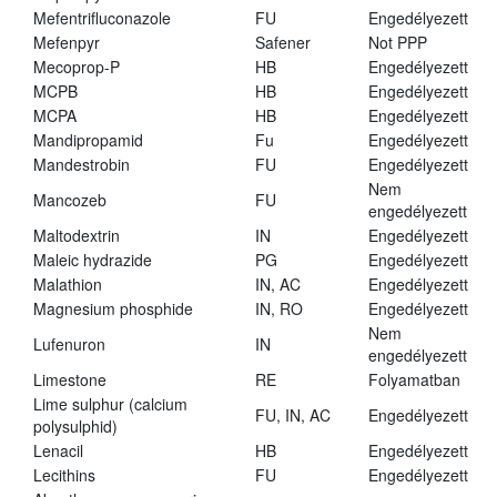
Mefentrifluconazole
FU
Engedélyezett
Mefenpyr
Safener
Not PPP
Mecoprop-P
HB
Engedélyezett
MCPB
HB
Engedélyezett
MCPA
HB
Engedélyezett
Mandipropamid
Fu
Engedélyezett
Mandestrobin
FU
Engedélyezett
Nem
Mancozeb
FU
engedélyezett
Maltodextrin
IN
Engedélyezett
Maleic hydrazide
PG
Engedélyezett
Malathion
IN, AC
Engedélyezett
Magnesium phosphide
IN, RO
Engedélyezett
Nem
Lufenuron
IN
engedélyezett
Limestone
RE
Folyamatban
Lime sulphur (calcium
FU, IN, AC
Engedélyezett
polysulphid)
Lenacil
HB
Engedélyezett
Lecithins
FU
Engedélyezett