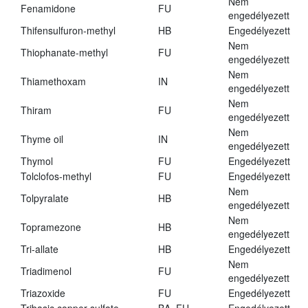
Nem
Fenamidone
FU
engedélyezett
Thifensulfuron-methyl
HB
Engedélyezett
Nem
Thiophanate-methyl
FU
engedélyezett
Nem
Thiamethoxam
IN
engedélyezett
Nem
Thiram
FU
engedélyezett
Nem
Thyme oil
IN
engedélyezett
Thymol
FU
Engedélyezett
Tolclofos-methyl
FU
Engedélyezett
Nem
Tolpyralate
HB
engedélyezett
Nem
Topramezone
HB
engedélyezett
Tri-allate
HB
Engedélyezett
Nem
Triadimenol
FU
engedélyezett
Triazoxide
FU
Engedélyezett