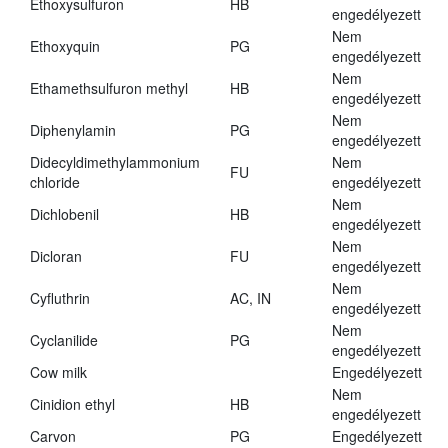
Ethoxysulfuron
HB
engedélyezett
Nem
Ethoxyquin
PG
engedélyezett
Nem
Ethamethsulfuron methyl
HB
engedélyezett
Nem
Diphenylamin
PG
engedélyezett
Didecyldimethylammonium
Nem
FU
chloride
engedélyezett
Nem
Dichlobenil
HB
engedélyezett
Nem
Dicloran
FU
engedélyezett
Nem
Cyfluthrin
AC, IN
engedélyezett
Nem
Cyclanilide
PG
engedélyezett
Cow milk
Engedélyezett
Nem
Cinidion ethyl
HB
engedélyezett
Carvon
PG
Engedélyezett