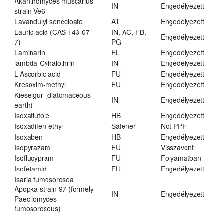
Akanthomyces muscarius
IN
Engedélyezett
strain Ve6
Lavandulyl senecioate
AT
Engedélyezett
Lauric acid (CAS 143-07-
IN, AC, HB,
Engedélyezett
7)
PG
Laminarin
EL
Engedélyezett
lambda-Cyhalothrin
IN
Engedélyezett
L-Ascorbic acid
FU
Engedélyezett
Kresoxim-methyl
FU
Engedélyezett
Kieselgur (diatomaceous
IN
Engedélyezett
earth)
Isoxaflutole
HB
Engedélyezett
Isoxadifen-ethyl
Safener
Not PPP
Isoxaben
HB
Engedélyezett
Isopyrazam
FU
Visszavont
Isoflucypram
FU
Folyamatban
Isofetamid
FU
Engedélyezett
Isaria fumosorosea
Apopka strain 97 (formely
IN
Engedélyezett
Paecilomyces
fumosoroseus)