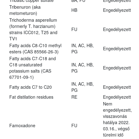
Tribasic copper sulfate
BA, FU
Engedélyezett
Tribenuron (aka
HB
Engedélyezett
metometuron)
Trichoderma asperellum
(formerly T. harzianum)
FU
Engedélyezett
strains ICC012, T25 and
TV1
Fatty acids C8-C10 methyl
IN, AC, HB,
Engedélyezett
esters (CAS 85566-26-3)
PG
Fatty acids C7-C18 and
C18 unsaturated
IN, AC, HB,
Engedélyezett
potassium salts (CAS
PG
67701-09-1)
IN, AC, HB,
Fatty acids C7 to C20
Engedélyezett
PG
Fat distilation residues
RE
Engedélyezett
Nem
engedélyezett,
visszavonás
hatálya 2022.
Famoxadone
FU
03.16., végső
türelmi idő