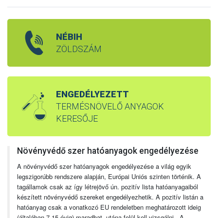
NÉBIH
ZÖLDSZÁM
ENGEDÉLYEZETT
TERMÉSNÖVELŐ ANYAGOK
KERESŐJE
Növényvédő szer hatóanyagok engedélyezése
A növényvédő szer hatóanyagok engedélyezése a világ egyik
legszigorúbb rendszere alapján, Európai Uniós szinten történik. A
tagállamok csak az így létrejövő ún. pozitív lista hatóanyagaiból
készített növényvédő szereket engedélyezhetik. A pozitív listán a
hatóanyag csak a vonatkozó EU rendeletben meghatározott ideig
(általában 7-15 évig) maradhat, utána felül kell vizsgálni. A