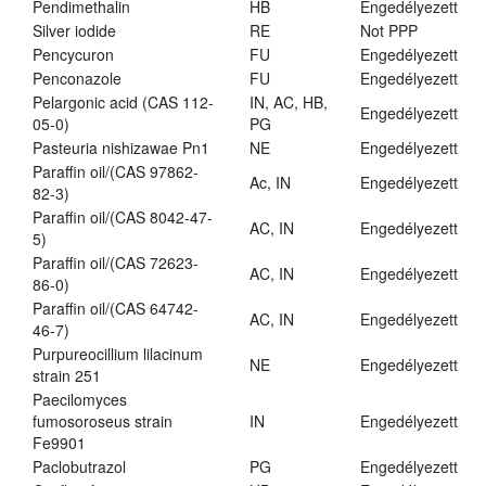
Pendimethalin
HB
Engedélyezett
Silver iodide
RE
Not PPP
Pencycuron
FU
Engedélyezett
Penconazole
FU
Engedélyezett
Pelargonic acid (CAS 112-
IN, AC, HB,
Engedélyezett
05-0)
PG
Pasteuria nishizawae Pn1
NE
Engedélyezett
Paraffin oil/(CAS 97862-
Ac, IN
Engedélyezett
82-3)
Paraffin oil/(CAS 8042-47-
AC, IN
Engedélyezett
5)
Paraffin oil/(CAS 72623-
AC, IN
Engedélyezett
86-0)
Paraffin oil/(CAS 64742-
AC, IN
Engedélyezett
46-7)
Purpureocillium lilacinum
NE
Engedélyezett
strain 251
Paecilomyces
fumosoroseus strain
IN
Engedélyezett
Fe9901
Paclobutrazol
PG
Engedélyezett