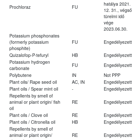
hatálya 2021.
Prochloraz
FU
12. 31., végső
türelmi idő
vége
2023.06.30.
Potassium phosphonates
(formerly potassium
FU
Engedélyezett
phosphite)
Quizalofop-P-tefuryl
HB
Engedélyezett
Potassium hydrogen
FU
Engedélyezett
carbonate
Polybutene
IN
Not PPP
Plant oils/ Rape seed oil
AC, IN
Engedélyezett
Plant oils / Spear mint oil
-
Engedélyezett
Repellents by smell of
animal or plant origin/ fish
RE
Engedélyezett
oil
Plant oils / Clove oil
RE
Engedélyezett
Plant oils / Citronella oil
HB
Engedélyezett
Repellents by smell of
animal or plant origin/
RE
Engedélyezett