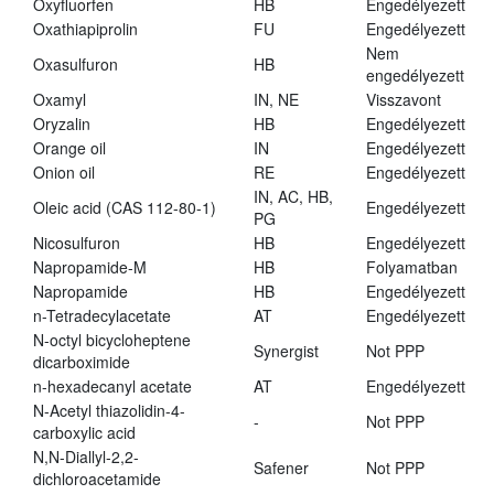
Oxyfluorfen
HB
Engedélyezett
Oxathiapiprolin
FU
Engedélyezett
Nem
Oxasulfuron
HB
engedélyezett
Oxamyl
IN, NE
Visszavont
Oryzalin
HB
Engedélyezett
Orange oil
IN
Engedélyezett
Onion oil
RE
Engedélyezett
IN, AC, HB,
Oleic acid (CAS 112-80-1)
Engedélyezett
PG
Nicosulfuron
HB
Engedélyezett
Napropamide-M
HB
Folyamatban
Napropamide
HB
Engedélyezett
n-Tetradecylacetate
AT
Engedélyezett
N-octyl bicycloheptene
Synergist
Not PPP
dicarboximide
n-hexadecanyl acetate
AT
Engedélyezett
N-Acetyl thiazolidin-4-
-
Not PPP
carboxylic acid
N,N-Diallyl-2,2-
Safener
Not PPP
dichloroacetamide