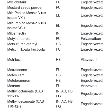
Myclobutanil
FU
Engedélyezett
Mustard seeds powder
FU
Engedélyezett
Mild Pepino Mosaic Virus
EL
Engedélyezett
isolate VX 1
Mild Pepino Mosaic Virus
EL
Engedélyezett
isolate VC 1
Milbemectin
IN
Engedélyezett
Metyltetraprole
FU
Folyamatban
Metsulfuron-methyl
HB
Engedélyezett
Metschnikowia fructicola
FU
Engedélyezett
Metribuzin
HB
Visszavont
Metrafenone
FU
Engedélyezett
Metosulam
HB
Engedélyezett
Metobromuron
HB
Engedélyezett
Metiram
FU
Visszavont
Methyl octanoate (CAS
IN, AC, HB,
Engedélyezett
111-11-5)
PG
Methyl decanoate (CAS
IN, AC, HB,
Engedélyezett
110-42-9)
PG