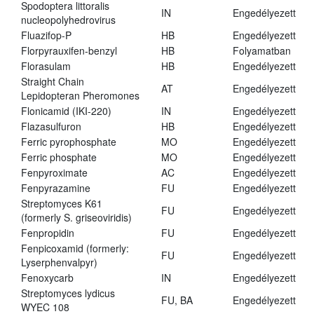
Spodoptera littoralis
IN
Engedélyezett
nucleopolyhedrovirus
Fluazifop-P
HB
Engedélyezett
Florpyrauxifen-benzyl
HB
Folyamatban
Florasulam
HB
Engedélyezett
Straight Chain
AT
Engedélyezett
Lepidopteran Pheromones
Flonicamid (IKI-220)
IN
Engedélyezett
Flazasulfuron
HB
Engedélyezett
Ferric pyrophosphate
MO
Engedélyezett
Ferric phosphate
MO
Engedélyezett
Fenpyroximate
AC
Engedélyezett
Fenpyrazamine
FU
Engedélyezett
Streptomyces K61
FU
Engedélyezett
(formerly S. griseoviridis)
Fenpropidin
FU
Engedélyezett
Fenpicoxamid (formerly:
FU
Engedélyezett
Lyserphenvalpyr)
Fenoxycarb
IN
Engedélyezett
Streptomyces lydicus
FU, BA
Engedélyezett
WYEC 108