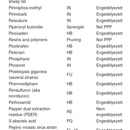
sheep fat
Pirimiphos-methyl
IN
Engedélyezett
Pirimicarb
IN
Engedélyezett
Rescalure
IN
Engedélyezett
Piperonyl butoxide
Synergist
Not PPP
Pinoxaden
HB
Engedélyezett
Resins and polymers
Pruning
Not PPP
Picolinafen
HB
Engedélyezett
Picloram
HB
Engedélyezett
Phosphane
IN
Engedélyezett
Phosmet
IN
Engedélyezett
Phlebiopsis gigantea
FU
Engedélyezett
(several strains)
Phenmedipham
HB
Engedélyezett
Rimsulfuron (aka
HB
Engedélyezett
renriduron)
Pethoxamid
HB
Engedélyezett
Pepper dust extraction
Nem
RE
residue (PDER)
engedélyezett
S-abscisic acid
PG
Engedélyezett
Pepino mosaic virus strain