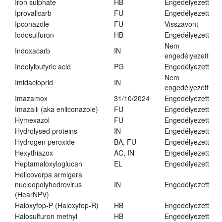
Iron sulphate
HB
Engedélyezett
Iprovalicarb
FU
Engedélyezett
Ipconazole
FU
Visszavont
Iodosulfuron
HB
Engedélyezett
Nem
Indoxacarb
IN
engedélyezett
Indolylbutyric acid
PG
Engedélyezett
Nem
Imidacloprid
IN
engedélyezett
Imazamox
31/10/2024
Engedélyezett
Imazalil (aka enilconazole)
FU
Engedélyezett
Hymexazol
FU
Engedélyezett
Hydrolysed proteins
IN
Engedélyezett
Hydrogen peroxide
BA, FU
Engedélyezett
Hexythiazox
AC, IN
Engedélyezett
Heptamaloxyloglucan
EL
Engedélyezett
Helicoverpa armigera
nucleopolyhedrovirus
IN
Engedélyezett
(HearNPV)
Haloxyfop-P (Haloxyfop-R)
HB
Engedélyezett
Halosulfuron methyl
HB
Engedélyezett