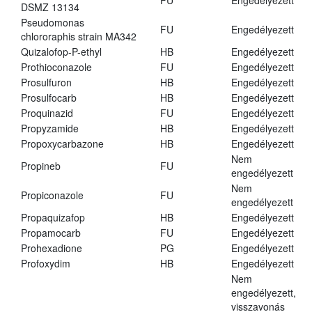
FU
Engedélyezett
DSMZ 13134
Pseudomonas
FU
Engedélyezett
chlororaphis strain MA342
Quizalofop-P-ethyl
HB
Engedélyezett
Prothioconazole
FU
Engedélyezett
Prosulfuron
HB
Engedélyezett
Prosulfocarb
HB
Engedélyezett
Proquinazid
FU
Engedélyezett
Propyzamide
HB
Engedélyezett
Propoxycarbazone
HB
Engedélyezett
Nem
Propineb
FU
engedélyezett
Nem
Propiconazole
FU
engedélyezett
Propaquizafop
HB
Engedélyezett
Propamocarb
FU
Engedélyezett
Prohexadione
PG
Engedélyezett
Profoxydim
HB
Engedélyezett
Nem
engedélyezett,
visszavonás