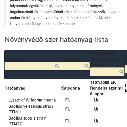
folyamatok együttes célja, hogy az egyes készítmények
forgalmazását és felhasználását oly módon szabályozzák, hogy az
ember és környezete veszélyeztetésének kockázatát kizárják,
illetve a lehető legkisebbre csökkentsék.
Növényvédő szer hatóanyag lista
1107/2009 EK
Hatóanyag
Kategória
Rendelet szerinti
l
állapot
1107/2009 EK
Hatóanyag
Kategória
Rendelet szerinti
l
állapot
Lysate of Willaertia magna
FU
Új
Bacillus velezensis strain
FU
Új
RTI301
Bacillus subtilis strain
FU
Új
RTI477