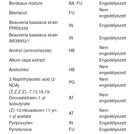
Bordeaux mixture
BA, FU
Engedélyezett
Nem
Bitertanol
FU
engedélyezett
Beauveria bassiana strain
IN
Engedélyezett
PPRI5339
Beauveria bassiana strain
IN
Engedélyezett
IMI389521
Nem
Amitrol (aminotriazole)
HB
engedélyezett
Allium cepa extract
Engedélyezett
Nem
Acetochlor
HB
engedélyezett
2-Naphthylacetic acid (2-
Nem
PG
NOA)
engedélyezett
(Z,Z,Z,Z)- 7,13,16,19-
Nem
Docosatetraen-1-yl
AT
engedélyezett
isobutyrate
(Z)-13-Hexadecen-11-yn-
Nem
AT
1-yl acetate
engedélyezett
Pyriproxyfen
IN
Engedélyezett
Pyriofenone
FU
Engedélyezett