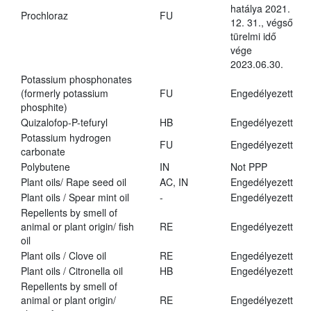
hatálya 2021.
Prochloraz
FU
12. 31., végső
türelmi idő
vége
2023.06.30.
Potassium phosphonates
(formerly potassium
FU
Engedélyezett
phosphite)
Quizalofop-P-tefuryl
HB
Engedélyezett
Potassium hydrogen
FU
Engedélyezett
carbonate
Polybutene
IN
Not PPP
Plant oils/ Rape seed oil
AC, IN
Engedélyezett
Plant oils / Spear mint oil
-
Engedélyezett
Repellents by smell of
animal or plant origin/ fish
RE
Engedélyezett
oil
Plant oils / Clove oil
RE
Engedélyezett
Plant oils / Citronella oil
HB
Engedélyezett
Repellents by smell of
animal or plant origin/
RE
Engedélyezett