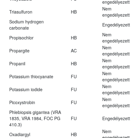
engedélyezett
Nem
Triasulfuron
HB
engedélyezett
Sodium hydrogen
Engedélyezett
carbonate
Nem
Propisochlor
HB
engedélyezett
Nem
Propargite
AC
engedélyezett
Nem
Propanil
HB
engedélyezett
Nem
Potassium thiocyanate
FU
engedélyezett
Nem
Potassium iodide
FU
engedélyezett
Nem
Picoxystrobin
FU
engedélyezett
Phlebiopsis gigantea (VRA
1835, VRA 1984, FOC PG
FU
Engedélyezett
410.3)
Nem
Oxadiargyl
HB
engedélyezett