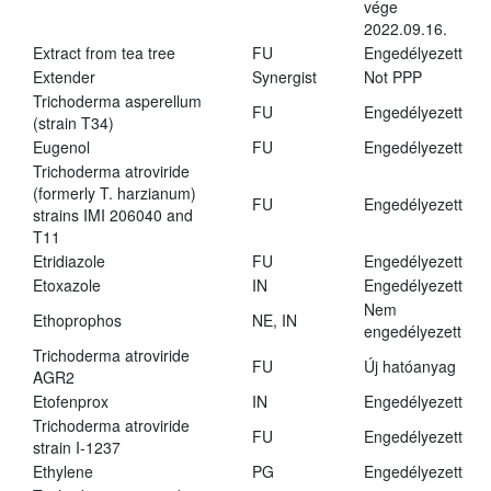
vége
2022.09.16.
Extract from tea tree
FU
Engedélyezett
Extender
Synergist
Not PPP
Trichoderma asperellum
FU
Engedélyezett
(strain T34)
Eugenol
FU
Engedélyezett
Trichoderma atroviride
(formerly T. harzianum)
FU
Engedélyezett
strains IMI 206040 and
T11
Etridiazole
FU
Engedélyezett
Etoxazole
IN
Engedélyezett
Nem
Ethoprophos
NE, IN
engedélyezett
Trichoderma atroviride
FU
Új hatóanyag
AGR2
Etofenprox
IN
Engedélyezett
Trichoderma atroviride
FU
Engedélyezett
strain I-1237
Ethylene
PG
Engedélyezett