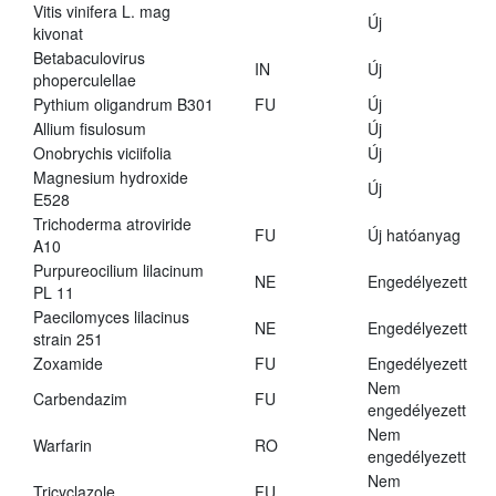
Vitis vinifera L. mag
Új
kivonat
Betabaculovirus
IN
Új
phoperculellae
Pythium oligandrum B301
FU
Új
Allium fisulosum
Új
Onobrychis viciifolia
Új
Magnesium hydroxide
Új
E528
Trichoderma atroviride
FU
Új hatóanyag
A10
Purpureocilium lilacinum
NE
Engedélyezett
PL 11
Paecilomyces lilacinus
NE
Engedélyezett
strain 251
Zoxamide
FU
Engedélyezett
Nem
Carbendazim
FU
engedélyezett
Nem
Warfarin
RO
engedélyezett
Nem
Tricyclazole
FU