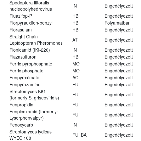
Spodoptera littoralis
IN
Engedélyezett
nucleopolyhedrovirus
Fluazifop-P
HB
Engedélyezett
Florpyrauxifen-benzyl
HB
Folyamatban
Florasulam
HB
Engedélyezett
Straight Chain
AT
Engedélyezett
Lepidopteran Pheromones
Flonicamid (IKI-220)
IN
Engedélyezett
Flazasulfuron
HB
Engedélyezett
Ferric pyrophosphate
MO
Engedélyezett
Ferric phosphate
MO
Engedélyezett
Fenpyroximate
AC
Engedélyezett
Fenpyrazamine
FU
Engedélyezett
Streptomyces K61
FU
Engedélyezett
(formerly S. griseoviridis)
Fenpropidin
FU
Engedélyezett
Fenpicoxamid (formerly:
FU
Engedélyezett
Lyserphenvalpyr)
Fenoxycarb
IN
Engedélyezett
Streptomyces lydicus
FU, BA
Engedélyezett
WYEC 108