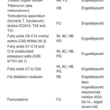
Tribasic copper sulfate
BA, FU
Engedélyezett
Tribenuron (aka
HB
Engedélyezett
metometuron)
Trichoderma asperellum
(formerly T. harzianum)
FU
Engedélyezett
strains ICC012, T25 and
TV1
Fatty acids C8-C10 methyl
IN, AC, HB,
Engedélyezett
esters (CAS 85566-26-3)
PG
Fatty acids C7-C18 and
C18 unsaturated
IN, AC, HB,
Engedélyezett
potassium salts (CAS
PG
67701-09-1)
IN, AC, HB,
Fatty acids C7 to C20
Engedélyezett
PG
Fat distilation residues
RE
Engedélyezett
Nem
engedélyezett,
visszavonás
hatálya 2022.
Famoxadone
FU
03.16., végső
türelmi idő