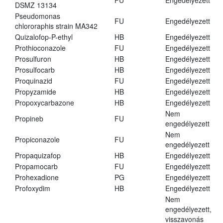
FU
Engedélyezett
DSMZ 13134
Pseudomonas
FU
Engedélyezett
chlororaphis strain MA342
Quizalofop-P-ethyl
HB
Engedélyezett
Prothioconazole
FU
Engedélyezett
Prosulfuron
HB
Engedélyezett
Prosulfocarb
HB
Engedélyezett
Proquinazid
FU
Engedélyezett
Propyzamide
HB
Engedélyezett
Propoxycarbazone
HB
Engedélyezett
Nem
Propineb
FU
engedélyezett
Nem
Propiconazole
FU
engedélyezett
Propaquizafop
HB
Engedélyezett
Propamocarb
FU
Engedélyezett
Prohexadione
PG
Engedélyezett
Profoxydim
HB
Engedélyezett
Nem
engedélyezett,
visszavonás