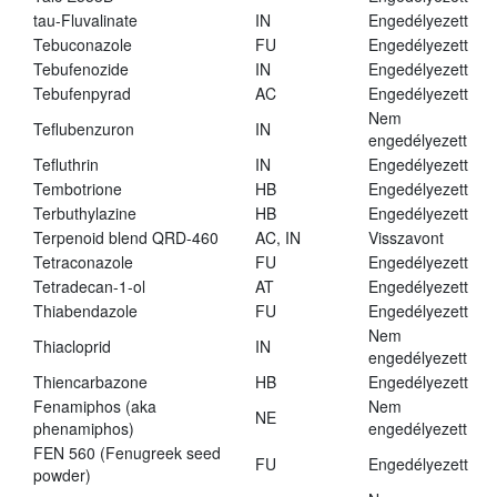
tau-Fluvalinate
IN
Engedélyezett
Tebuconazole
FU
Engedélyezett
Tebufenozide
IN
Engedélyezett
Tebufenpyrad
AC
Engedélyezett
Nem
Teflubenzuron
IN
engedélyezett
Tefluthrin
IN
Engedélyezett
Tembotrione
HB
Engedélyezett
Terbuthylazine
HB
Engedélyezett
Terpenoid blend QRD-460
AC, IN
Visszavont
Tetraconazole
FU
Engedélyezett
Tetradecan-1-ol
AT
Engedélyezett
Thiabendazole
FU
Engedélyezett
Nem
Thiacloprid
IN
engedélyezett
Thiencarbazone
HB
Engedélyezett
Fenamiphos (aka
Nem
NE
phenamiphos)
engedélyezett
FEN 560 (Fenugreek seed
FU
Engedélyezett
powder)