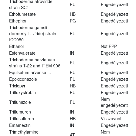
Trichoderma atroviride
FU
Engedélyezett
strain SC1
Ethofumesate
HB
Engedélyezett
Ethephon
PG
Engedélyezett
Trichoderma gamsii
(formerly T. viride) strain
FU
Engedélyezett
ICC080
Ethanol
-
Not PPP
Esfenvalerate
IN
Engedélyezett
Trichoderma harzianum
FU
Engedélyezett
strains T-22 and ITEM 908
Equisetum arvense L.
FU
Engedélyezett
Epoxiconazole
FU
Engedélyezett
Triclopyr
HB
Engedélyezett
Trifloxystrobin
FU
Engedélyezett
Nem
Triflumizole
FU
engedélyezett
Triflumuron
IN
Engedélyezett
Triflusulfuron
HB
Visszavont
Emamectin
IN
Engedélyezett
Trimethylamine
Nem
AT