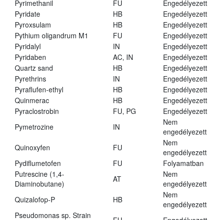
Pyrimethanil
FU
Engedélyezett
Pyridate
HB
Engedélyezett
Pyroxsulam
HB
Engedélyezett
Pythium oligandrum M1
FU
Engedélyezett
Pyridalyl
IN
Engedélyezett
Pyridaben
AC, IN
Engedélyezett
Quartz sand
HB
Engedélyezett
Pyrethrins
IN
Engedélyezett
Pyraflufen-ethyl
HB
Engedélyezett
Quinmerac
HB
Engedélyezett
Pyraclostrobin
FU, PG
Engedélyezett
Nem
Pymetrozine
IN
engedélyezett
Nem
Quinoxyfen
FU
engedélyezett
Pydiflumetofen
FU
Folyamatban
Putrescine (1,4-
Nem
AT
Diaminobutane)
engedélyezett
Nem
Quizalofop-P
HB
engedélyezett
Pseudomonas sp. Strain