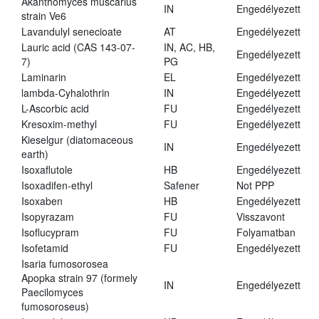
Akanthomyces muscarius
IN
Engedélyezett
strain Ve6
Lavandulyl senecioate
AT
Engedélyezett
Lauric acid (CAS 143-07-
IN, AC, HB,
Engedélyezett
7)
PG
Laminarin
EL
Engedélyezett
lambda-Cyhalothrin
IN
Engedélyezett
L-Ascorbic acid
FU
Engedélyezett
Kresoxim-methyl
FU
Engedélyezett
Kieselgur (diatomaceous
IN
Engedélyezett
earth)
Isoxaflutole
HB
Engedélyezett
Isoxadifen-ethyl
Safener
Not PPP
Isoxaben
HB
Engedélyezett
Isopyrazam
FU
Visszavont
Isoflucypram
FU
Folyamatban
Isofetamid
FU
Engedélyezett
Isaria fumosorosea
Apopka strain 97 (formely
IN
Engedélyezett
Paecilomyces
fumosoroseus)