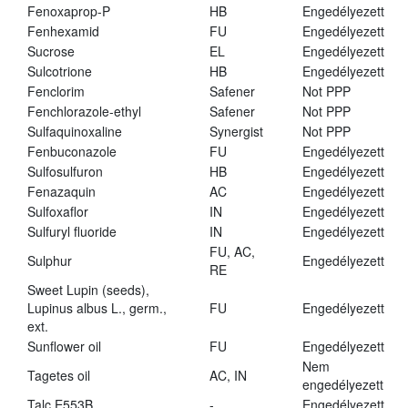
Fenoxaprop-P
HB
Engedélyezett
Fenhexamid
FU
Engedélyezett
Sucrose
EL
Engedélyezett
Sulcotrione
HB
Engedélyezett
Fenclorim
Safener
Not PPP
Fenchlorazole-ethyl
Safener
Not PPP
Sulfaquinoxaline
Synergist
Not PPP
Fenbuconazole
FU
Engedélyezett
Sulfosulfuron
HB
Engedélyezett
Fenazaquin
AC
Engedélyezett
Sulfoxaflor
IN
Engedélyezett
Sulfuryl fluoride
IN
Engedélyezett
FU, AC,
Sulphur
Engedélyezett
RE
Sweet Lupin (seeds),
Lupinus albus L., germ.,
FU
Engedélyezett
ext.
Sunflower oil
FU
Engedélyezett
Nem
Tagetes oil
AC, IN
engedélyezett
Talc E553B
-
Engedélyezett