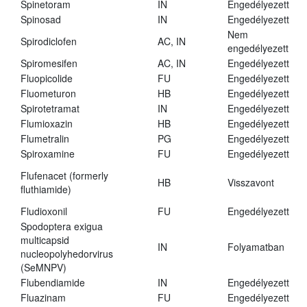
Spinetoram
IN
Engedélyezett
Spinosad
IN
Engedélyezett
Nem
Spirodiclofen
AC, IN
engedélyezett
Spiromesifen
AC, IN
Engedélyezett
Fluopicolide
FU
Engedélyezett
Fluometuron
HB
Engedélyezett
Spirotetramat
IN
Engedélyezett
Flumioxazin
HB
Engedélyezett
Flumetralin
PG
Engedélyezett
Spiroxamine
FU
Engedélyezett
Flufenacet (formerly
HB
Visszavont
fluthiamide)
Fludioxonil
FU
Engedélyezett
Spodoptera exigua
multicapsid
IN
Folyamatban
nucleopolyhedorvirus
(SeMNPV)
Flubendiamide
IN
Engedélyezett
Fluazinam
FU
Engedélyezett