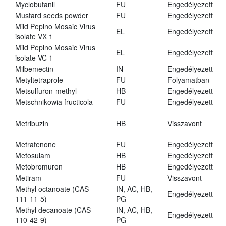
Myclobutanil
FU
Engedélyezett
Mustard seeds powder
FU
Engedélyezett
Mild Pepino Mosaic Virus
EL
Engedélyezett
isolate VX 1
Mild Pepino Mosaic Virus
EL
Engedélyezett
isolate VC 1
Milbemectin
IN
Engedélyezett
Metyltetraprole
FU
Folyamatban
Metsulfuron-methyl
HB
Engedélyezett
Metschnikowia fructicola
FU
Engedélyezett
Metribuzin
HB
Visszavont
Metrafenone
FU
Engedélyezett
Metosulam
HB
Engedélyezett
Metobromuron
HB
Engedélyezett
Metiram
FU
Visszavont
Methyl octanoate (CAS
IN, AC, HB,
Engedélyezett
111-11-5)
PG
Methyl decanoate (CAS
IN, AC, HB,
Engedélyezett
110-42-9)
PG