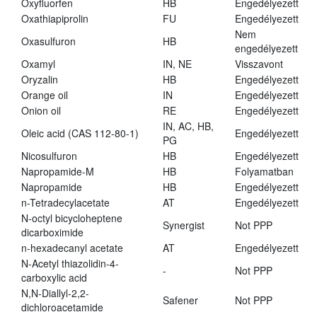
Oxyfluorfen
HB
Engedélyezett
Oxathiapiprolin
FU
Engedélyezett
Nem
Oxasulfuron
HB
engedélyezett
Oxamyl
IN, NE
Visszavont
Oryzalin
HB
Engedélyezett
Orange oil
IN
Engedélyezett
Onion oil
RE
Engedélyezett
IN, AC, HB,
Oleic acid (CAS 112-80-1)
Engedélyezett
PG
Nicosulfuron
HB
Engedélyezett
Napropamide-M
HB
Folyamatban
Napropamide
HB
Engedélyezett
n-Tetradecylacetate
AT
Engedélyezett
N-octyl bicycloheptene
Synergist
Not PPP
dicarboximide
n-hexadecanyl acetate
AT
Engedélyezett
N-Acetyl thiazolidin-4-
-
Not PPP
carboxylic acid
N,N-Diallyl-2,2-
Safener
Not PPP
dichloroacetamide