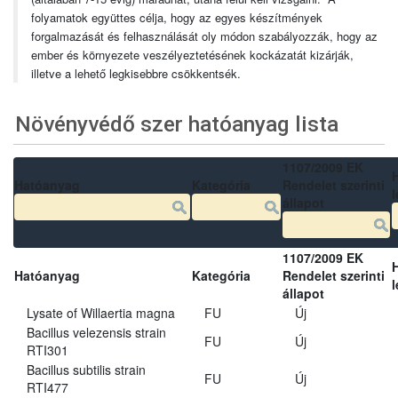
folyamatok együttes célja, hogy az egyes készítmények
forgalmazását és felhasználását oly módon szabályozzák, hogy az
ember és környezete veszélyeztetésének kockázatát kizárják,
illetve a lehető legkisebbre csökkentsék.
Növényvédő szer hatóanyag lista
1107/2009 EK
Hatóanyag
Kategória
Rendelet szerinti
l
állapot
1107/2009 EK
Hatóanyag
Kategória
Rendelet szerinti
l
állapot
Lysate of Willaertia magna
FU
Új
Bacillus velezensis strain
FU
Új
RTI301
Bacillus subtilis strain
FU
Új
RTI477