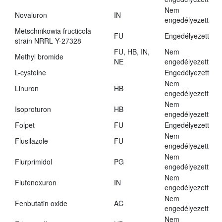
Nem
Novaluron
IN
engedélyezett
Metschnikowia fructicola
FU
Engedélyezett
strain NRRL Y-27328
FU, HB, IN,
Nem
Methyl bromide
NE
engedélyezett
L-cysteine
Engedélyezett
Nem
Linuron
HB
engedélyezett
Nem
Isoproturon
HB
engedélyezett
Folpet
FU
Engedélyezett
Nem
Flusilazole
FU
engedélyezett
Nem
Flurprimidol
PG
engedélyezett
Nem
Flufenoxuron
IN
engedélyezett
Nem
Fenbutatin oxide
AC
engedélyezett
Nem