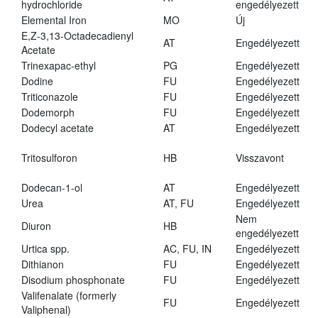
hydrochloride
engedélyezett
Elemental Iron
MO
Új
E,Z-3,13-Octadecadienyl
AT
Engedélyezett
Acetate
Trinexapac-ethyl
PG
Engedélyezett
Dodine
FU
Engedélyezett
Triticonazole
FU
Engedélyezett
Dodemorph
FU
Engedélyezett
Dodecyl acetate
AT
Engedélyezett
Tritosulforon
HB
Visszavont
Dodecan-1-ol
AT
Engedélyezett
Urea
AT, FU
Engedélyezett
Nem
Diuron
HB
engedélyezett
Urtica spp.
AC, FU, IN
Engedélyezett
Dithianon
FU
Engedélyezett
Disodium phosphonate
FU
Engedélyezett
Valifenalate (formerly
FU
Engedélyezett
Valiphenal)