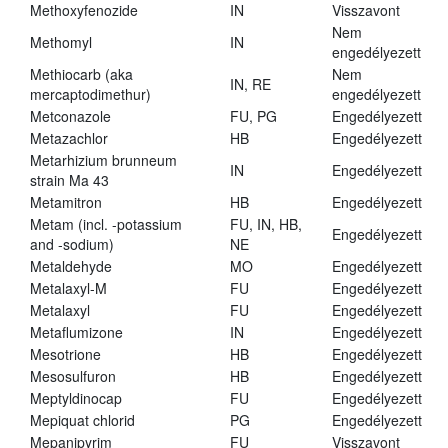
Methoxyfenozide
IN
Visszavont
Nem
Methomyl
IN
engedélyezett
Methiocarb (aka
Nem
IN, RE
mercaptodimethur)
engedélyezett
Metconazole
FU, PG
Engedélyezett
Metazachlor
HB
Engedélyezett
Metarhizium brunneum
IN
Engedélyezett
strain Ma 43
Metamitron
HB
Engedélyezett
Metam (incl. -potassium
FU, IN, HB,
Engedélyezett
and -sodium)
NE
Metaldehyde
MO
Engedélyezett
Metalaxyl-M
FU
Engedélyezett
Metalaxyl
FU
Engedélyezett
Metaflumizone
IN
Engedélyezett
Mesotrione
HB
Engedélyezett
Mesosulfuron
HB
Engedélyezett
Meptyldinocap
FU
Engedélyezett
Mepiquat chlorid
PG
Engedélyezett
Mepanipyrim
FU
Visszavont