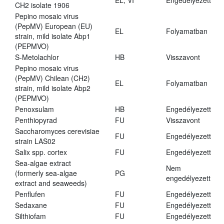
EL, VI
Engedélyezett
CH2 isolate 1906
Pepino mosaic virus
(PepMV) European (EU)
EL
Folyamatban
strain, mild isolate Abp1
(PEPMVO)
S-Metolachlor
HB
Visszavont
Pepino mosaic virus
(PepMV) Chilean (CH2)
EL
Folyamatban
strain, mild isolate Abp2
(PEPMVO)
Penoxsulam
HB
Engedélyezett
Penthiopyrad
FU
Visszavont
Saccharomyces cerevisiae
FU
Engedélyezett
strain LAS02
Salix spp. cortex
FU
Engedélyezett
Sea-algae extract
Nem
(formerly sea-algae
PG
engedélyezett
extract and seaweeds)
Penflufen
FU
Engedélyezett
Sedaxane
FU
Engedélyezett
Silthiofam
FU
Engedélyezett