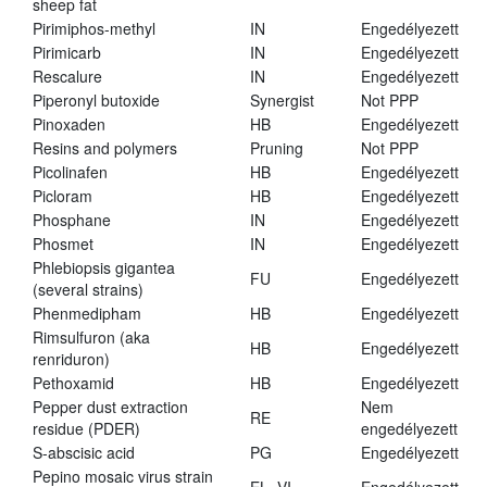
sheep fat
Pirimiphos-methyl
IN
Engedélyezett
Pirimicarb
IN
Engedélyezett
Rescalure
IN
Engedélyezett
Piperonyl butoxide
Synergist
Not PPP
Pinoxaden
HB
Engedélyezett
Resins and polymers
Pruning
Not PPP
Picolinafen
HB
Engedélyezett
Picloram
HB
Engedélyezett
Phosphane
IN
Engedélyezett
Phosmet
IN
Engedélyezett
Phlebiopsis gigantea
FU
Engedélyezett
(several strains)
Phenmedipham
HB
Engedélyezett
Rimsulfuron (aka
HB
Engedélyezett
renriduron)
Pethoxamid
HB
Engedélyezett
Pepper dust extraction
Nem
RE
residue (PDER)
engedélyezett
S-abscisic acid
PG
Engedélyezett
Pepino mosaic virus strain