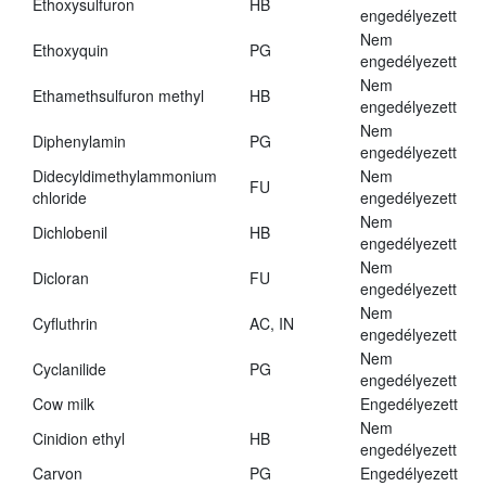
Ethoxysulfuron
HB
engedélyezett
Nem
Ethoxyquin
PG
engedélyezett
Nem
Ethamethsulfuron methyl
HB
engedélyezett
Nem
Diphenylamin
PG
engedélyezett
Didecyldimethylammonium
Nem
FU
chloride
engedélyezett
Nem
Dichlobenil
HB
engedélyezett
Nem
Dicloran
FU
engedélyezett
Nem
Cyfluthrin
AC, IN
engedélyezett
Nem
Cyclanilide
PG
engedélyezett
Cow milk
Engedélyezett
Nem
Cinidion ethyl
HB
engedélyezett
Carvon
PG
Engedélyezett