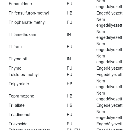
Nem
Fenamidone
FU
engedélyezett
Thifensulfuron-methyl
HB
Engedélyezett
Nem
Thiophanate-methyl
FU
engedélyezett
Nem
Thiamethoxam
IN
engedélyezett
Nem
Thiram
FU
engedélyezett
Nem
Thyme oil
IN
engedélyezett
Thymol
FU
Engedélyezett
Tolclofos-methyl
FU
Engedélyezett
Nem
Tolpyralate
HB
engedélyezett
Nem
Topramezone
HB
engedélyezett
Tri-allate
HB
Engedélyezett
Nem
Triadimenol
FU
engedélyezett
Triazoxide
FU
Engedélyezett