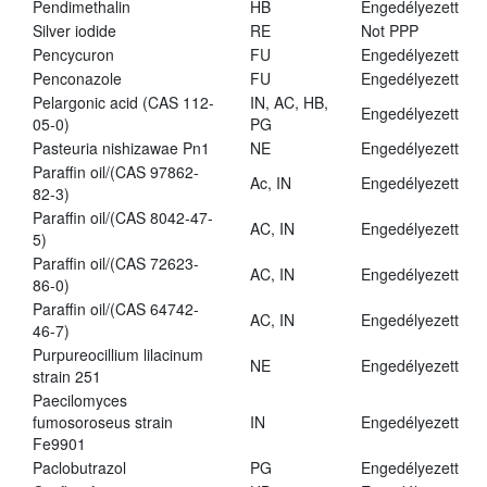
Pendimethalin
HB
Engedélyezett
Silver iodide
RE
Not PPP
Pencycuron
FU
Engedélyezett
Penconazole
FU
Engedélyezett
Pelargonic acid (CAS 112-
IN, AC, HB,
Engedélyezett
05-0)
PG
Pasteuria nishizawae Pn1
NE
Engedélyezett
Paraffin oil/(CAS 97862-
Ac, IN
Engedélyezett
82-3)
Paraffin oil/(CAS 8042-47-
AC, IN
Engedélyezett
5)
Paraffin oil/(CAS 72623-
AC, IN
Engedélyezett
86-0)
Paraffin oil/(CAS 64742-
AC, IN
Engedélyezett
46-7)
Purpureocillium lilacinum
NE
Engedélyezett
strain 251
Paecilomyces
fumosoroseus strain
IN
Engedélyezett
Fe9901
Paclobutrazol
PG
Engedélyezett