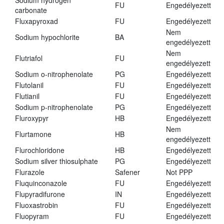
Sodium hydrogen
FU
Engedélyezett
carbonate
Fluxapyroxad
FU
Engedélyezett
Nem
Sodium hypochlorite
BA
engedélyezett
Nem
Flutriafol
FU
engedélyezett
Sodium o-nitrophenolate
PG
Engedélyezett
Flutolanil
FU
Engedélyezett
Flutianil
FU
Engedélyezett
Sodium p-nitrophenolate
PG
Engedélyezett
Fluroxypyr
HB
Engedélyezett
Nem
Flurtamone
HB
engedélyezett
Flurochloridone
HB
Engedélyezett
Sodium silver thiosulphate
PG
Engedélyezett
Flurazole
Safener
Not PPP
Fluquinconazole
FU
Engedélyezett
Flupyradifurone
IN
Engedélyezett
Fluoxastrobin
FU
Engedélyezett
Fluopyram
FU
Engedélyezett