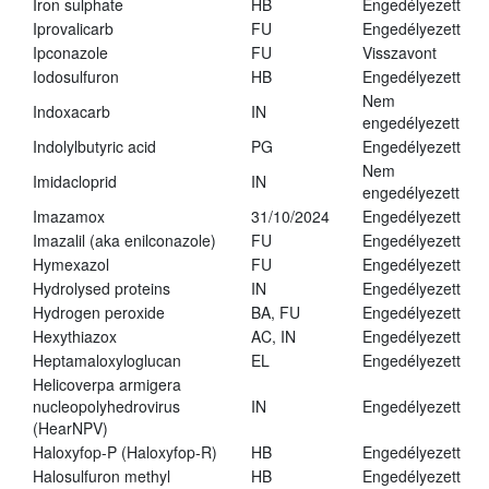
Iron sulphate
HB
Engedélyezett
Iprovalicarb
FU
Engedélyezett
Ipconazole
FU
Visszavont
Iodosulfuron
HB
Engedélyezett
Nem
Indoxacarb
IN
engedélyezett
Indolylbutyric acid
PG
Engedélyezett
Nem
Imidacloprid
IN
engedélyezett
Imazamox
31/10/2024
Engedélyezett
Imazalil (aka enilconazole)
FU
Engedélyezett
Hymexazol
FU
Engedélyezett
Hydrolysed proteins
IN
Engedélyezett
Hydrogen peroxide
BA, FU
Engedélyezett
Hexythiazox
AC, IN
Engedélyezett
Heptamaloxyloglucan
EL
Engedélyezett
Helicoverpa armigera
nucleopolyhedrovirus
IN
Engedélyezett
(HearNPV)
Haloxyfop-P (Haloxyfop-R)
HB
Engedélyezett
Halosulfuron methyl
HB
Engedélyezett