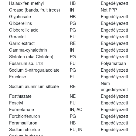
Halauxifen-methyl
HB
Engedélyezett
Grease (bands, fruit trees)
IN
Not PPP
Glyphosate
HB
Engedélyezett
Gibberellins
PG
Engedélyezett
Gibberellic acid
PG
Engedélyezett
Geraniol
FU
Engedélyezett
Garlic extract
RE
Engedélyezett
Gamma-cyhalothrin
IN
Engedélyezett
Sintofen (aka Cintofen)
PG
Engedélyezett
Fusarium sp. L13
FU
Folyamatban
Sodium 5-nitroguaiacolate
PG
Engedélyezett
Fructose
EL
Engedélyezett
Nem
Sodium aluminium silicate
RE
engedélyezett
Fosthiazate
NE
Engedélyezett
Fosetyl
FU
Engedélyezett
Formetanate
IN, AC
Engedélyezett
Forchlorfenuron
PG
Engedélyezett
Foramsulfuron
HB
Engedélyezett
Sodium chloride
FU, IN
Engedélyezett