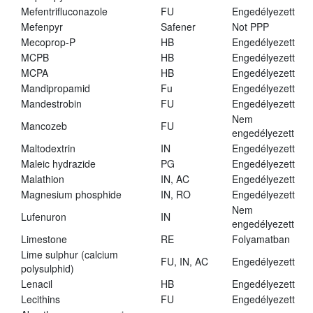
Mefentrifluconazole
FU
Engedélyezett
Mefenpyr
Safener
Not PPP
Mecoprop-P
HB
Engedélyezett
MCPB
HB
Engedélyezett
MCPA
HB
Engedélyezett
Mandipropamid
Fu
Engedélyezett
Mandestrobin
FU
Engedélyezett
Nem
Mancozeb
FU
engedélyezett
Maltodextrin
IN
Engedélyezett
Maleic hydrazide
PG
Engedélyezett
Malathion
IN, AC
Engedélyezett
Magnesium phosphide
IN, RO
Engedélyezett
Nem
Lufenuron
IN
engedélyezett
Limestone
RE
Folyamatban
Lime sulphur (calcium
FU, IN, AC
Engedélyezett
polysulphid)
Lenacil
HB
Engedélyezett
Lecithins
FU
Engedélyezett