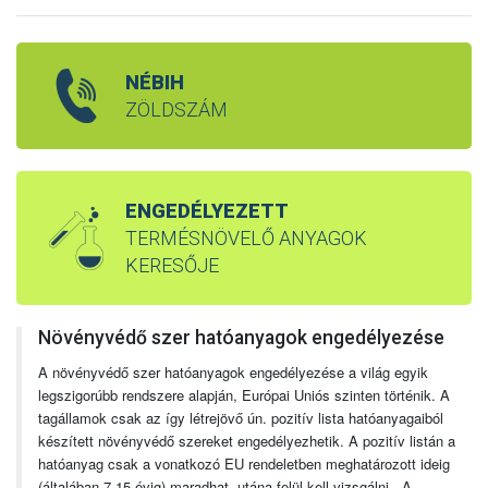
NÉBIH
ZÖLDSZÁM
ENGEDÉLYEZETT
TERMÉSNÖVELŐ ANYAGOK
KERESŐJE
Növényvédő szer hatóanyagok engedélyezése
A növényvédő szer hatóanyagok engedélyezése a világ egyik
legszigorúbb rendszere alapján, Európai Uniós szinten történik. A
tagállamok csak az így létrejövő ún. pozitív lista hatóanyagaiból
készített növényvédő szereket engedélyezhetik. A pozitív listán a
hatóanyag csak a vonatkozó EU rendeletben meghatározott ideig
(általában 7-15 évig) maradhat, utána felül kell vizsgálni. A