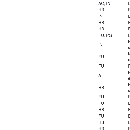
AC, IN
E
HB
E
IN
E
HB
E
HB
E
FU, PG
E
IN
e
FU
e
FU
AT
e
HB
e
FU
E
FU
E
HB
E
FU
E
HB
E
HB
E