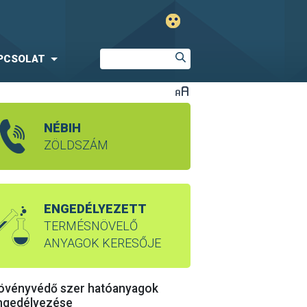
PCSOLAT
NÉBIH
ZÖLDSZÁM
ENGEDÉLYEZETT
TERMÉSNÖVELŐ
ANYAGOK KERESŐJE
övényvédő szer hatóanyagok
ngedélyezése