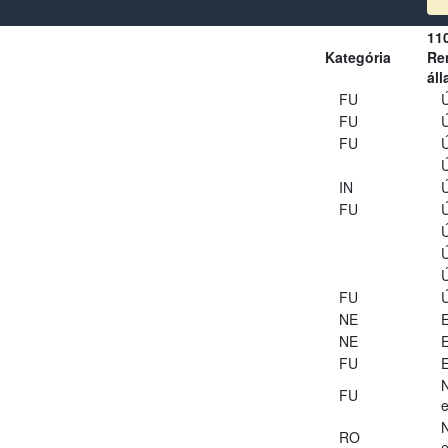
11
Kategória
Ren
áll
FU
Ú
FU
Ú
FU
Ú
Ú
IN
Ú
FU
Ú
Ú
Ú
Ú
FU
Ú
NE
E
NE
E
FU
E
FU
e
RO
e