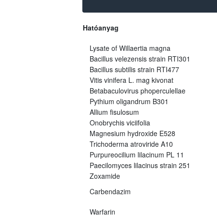
Hatóanyag
Lysate of Willaertia magna
Bacillus velezensis strain RTI301
Bacillus subtilis strain RTI477
Vitis vinifera L. mag kivonat
Betabaculovirus phoperculellae
Pythium oligandrum B301
Allium fisulosum
Onobrychis viciifolia
Magnesium hydroxide E528
Trichoderma atroviride A10
Purpureocilium lilacinum PL 11
Paecilomyces lilacinus strain 251
Zoxamide
Carbendazim
Warfarin