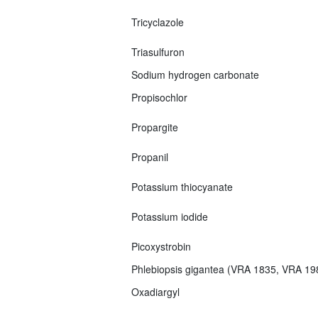
Tricyclazole
Triasulfuron
Sodium hydrogen carbonate
Propisochlor
Propargite
Propanil
Potassium thiocyanate
Potassium iodide
Picoxystrobin
Phlebiopsis gigantea (VRA 1835, VRA 1
Oxadiargyl