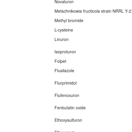
Novaluron
Metschnikowia fructicola strain NRRL Y-
Methyl bromide
L-cysteine
Linuron
Isoproturon
Folpet
Flusilazole
Flurprimidol
Flufenoxuron
Fenbutatin oxide
Ethoxysulfuron