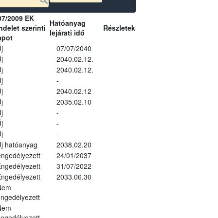
07/2009 EK
Hatóanyag
delet szerinti
Részletek
lejárati idő
apot
j
07/07/2040
j
2040.02.12.
j
2040.02.12.
j
-
j
2040.02.12
j
2035.02.10
j
-
j
-
j
-
j hatóanyag
2038.02.20
ngedélyezett
24/01/2037
ngedélyezett
31/07/2022
ngedélyezett
2033.06.30
Nem
ngedélyezett
Nem
ngedélyezett