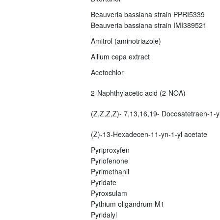
Beauveria bassiana strain PPRI5339
Beauveria bassiana strain IMI389521
Amitrol (aminotriazole)
Allium cepa extract
Acetochlor
2-Naphthylacetic acid (2-NOA)
(Z,Z,Z,Z)- 7,13,16,19- Docosatetraen-1-yl
(Z)-13-Hexadecen-11-yn-1-yl acetate
Pyriproxyfen
Pyriofenone
Pyrimethanil
Pyridate
Pyroxsulam
Pythium oligandrum M1
Pyridalyl