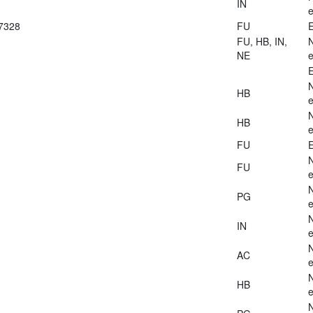
IN
e
27328
FU
E
FU, HB, IN,
NE
e
E
HB
e
HB
e
FU
E
FU
e
PG
e
IN
e
AC
e
HB
e