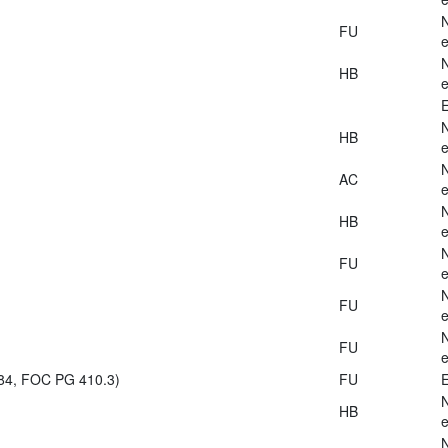
FU
e
HB
e
E
HB
e
AC
e
HB
e
FU
e
FU
e
FU
e
984, FOC PG 410.3)
FU
E
HB
e