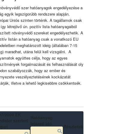
növényvédő szer hatóanyagok engedélyezése a
lág egyik legszigorúbb rendszere alapján,
rópai Uniós szinten történik. A tagállamok csak
 így létrejövő ún. pozitív lista hatóanyagaiból
szített növényvédő szereket engedélyezhetik. A
zitív listán a hatóanyag csak a vonatkozó EU
ndeletben meghatározott ideig (általában 7-15
ig) maradhat, utána felül kell vizsgálni. A
lyamatok együttes célja, hogy az egyes
szítmények forgalmazását és felhasználását oly
don szabályozzák, hogy az ember és
rnyezete veszélyeztetésének kockázatát
zárják, illetve a lehető legkisebbre csökkentsék.
07/2009 EK
Hatóanyag
delet szerinti
lejárati idő
apot
Részletek