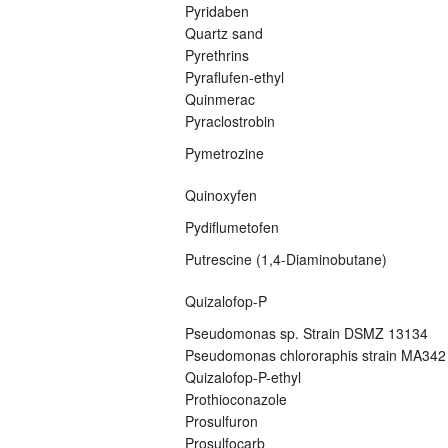
Pyridaben
Quartz sand
Pyrethrins
Pyraflufen-ethyl
Quinmerac
Pyraclostrobin
Pymetrozine
Quinoxyfen
Pydiflumetofen
Putrescine (1,4-Diaminobutane)
Quizalofop-P
Pseudomonas sp. Strain DSMZ 13134
Pseudomonas chlororaphis strain MA342
Quizalofop-P-ethyl
Prothioconazole
Prosulfuron
Prosulfocarb