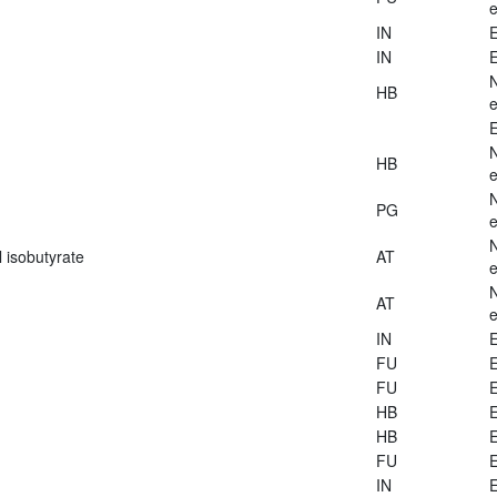
e
IN
E
IN
E
HB
e
E
HB
e
PG
e
 isobutyrate
AT
e
AT
e
IN
E
FU
E
FU
E
HB
E
HB
E
FU
E
IN
E