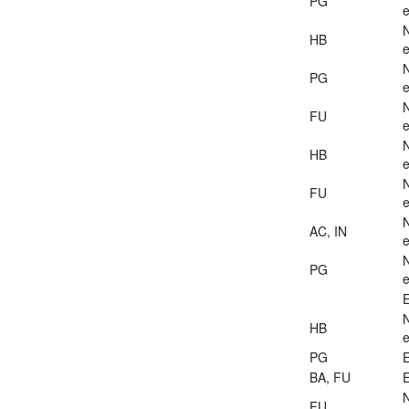
PG
e
HB
e
PG
e
FU
e
HB
e
FU
e
AC, IN
e
PG
e
E
HB
e
PG
E
BA, FU
E
FU