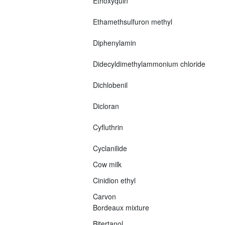
Ethoxyquin
Ethamethsulfuron methyl
Diphenylamin
Didecyldimethylammonium chloride
Dichlobenil
Dicloran
Cyfluthrin
Cyclanilide
Cow milk
Cinidion ethyl
Carvon
Bordeaux mixture
Bitertanol