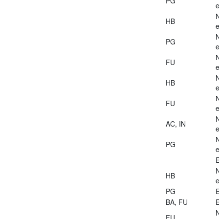
PG
e
HB
e
PG
e
FU
e
HB
e
FU
e
AC, IN
e
PG
e
E
HB
e
PG
E
BA, FU
E
FU