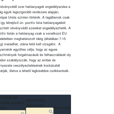
növényvédő szer hatóanyagok engedélyezése a
lág egyik legszigorúbb rendszere alapján,
rópai Uniós szinten történik. A tagállamok csak
 így létrejövő ún. pozitív lista hatóanyagaiból
szített növényvédő szereket engedélyezhetik. A
zitív listán a hatóanyag csak a vonatkozó EU
ndeletben meghatározott ideig (általában 7-15
ig) maradhat, utána felül kell vizsgálni. A
lyamatok együttes célja, hogy az egyes
szítmények forgalmazását és felhasználását oly
don szabályozzák, hogy az ember és
rnyezete veszélyeztetésének kockázatát
zárják, illetve a lehető legkisebbre csökkentsék.
07/2009 EK
Hatóanyag
delet szerinti
lejárati idő
apot
Részletek