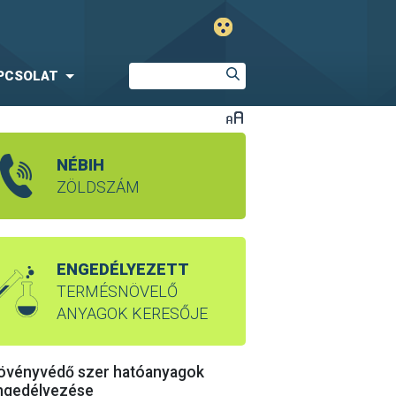
PCSOLAT
NÉBIH
ZÖLDSZÁM
ENGEDÉLYEZETT
TERMÉSNÖVELŐ
ANYAGOK KERESŐJE
övényvédő szer hatóanyagok
ngedélyezése