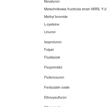
Novaluron
Metschnikowia fructicola strain NRRL Y-
Methyl bromide
L-cysteine
Linuron
Isoproturon
Folpet
Flusilazole
Flurprimidol
Flufenoxuron
Fenbutatin oxide
Ethoxysulfuron