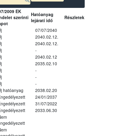
07/2009 EK
Hatóanyag
delet szerinti
Részletek
lejárati idő
apot
j
07/07/2040
j
2040.02.12.
j
2040.02.12.
j
-
j
2040.02.12
j
2035.02.10
j
-
j
-
j
-
j hatóanyag
2038.02.20
ngedélyezett
24/01/2037
ngedélyezett
31/07/2022
ngedélyezett
2033.06.30
Nem
ngedélyezett
Nem
ngedélyezett