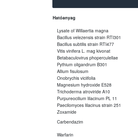
Hatóanyag
Lysate of Willaertia magna
Bacillus velezensis strain RTI301
Bacillus subtilis strain RTI477
Vitis vinifera L. mag kivonat
Betabaculovirus phoperculellae
Pythium oligandrum B301
Allium fisulosum
Onobrychis viciifolia
Magnesium hydroxide E528
Trichoderma atroviride A10
Purpureocilium lilacinum PL 11
Paecilomyces lilacinus strain 251
Zoxamide
Carbendazim
Warfarin