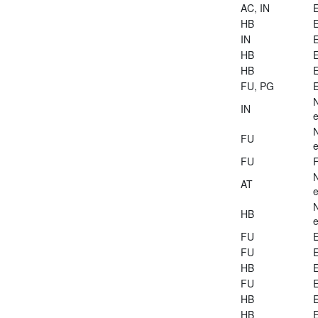
AC, IN
E
HB
E
IN
E
HB
E
HB
E
FU, PG
E
IN
e
FU
e
FU
AT
e
HB
e
FU
E
FU
E
HB
E
FU
E
HB
E
HB
E