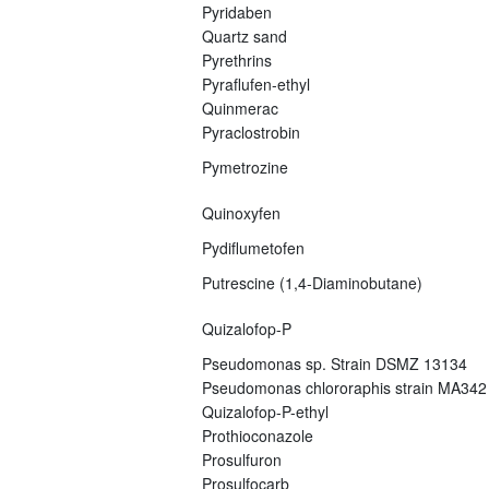
Pyridaben
Quartz sand
Pyrethrins
Pyraflufen-ethyl
Quinmerac
Pyraclostrobin
Pymetrozine
Quinoxyfen
Pydiflumetofen
Putrescine (1,4-Diaminobutane)
Quizalofop-P
Pseudomonas sp. Strain DSMZ 13134
Pseudomonas chlororaphis strain MA342
Quizalofop-P-ethyl
Prothioconazole
Prosulfuron
Prosulfocarb