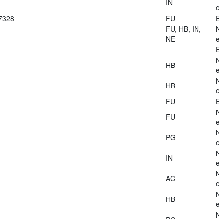
IN
e
27328
FU
E
FU, HB, IN,
NE
e
E
HB
e
HB
e
FU
E
FU
e
PG
e
IN
e
AC
e
HB
e