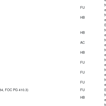
FU
e
HB
e
E
HB
e
AC
e
HB
e
FU
e
FU
e
FU
e
984, FOC PG 410.3)
FU
E
HB
e