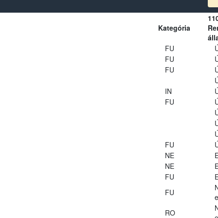
11
Kategória
Ren
áll
FU
Ú
FU
Ú
FU
Ú
Ú
IN
Ú
FU
Ú
Ú
Ú
Ú
FU
Ú
NE
E
NE
E
FU
E
FU
e
RO
e