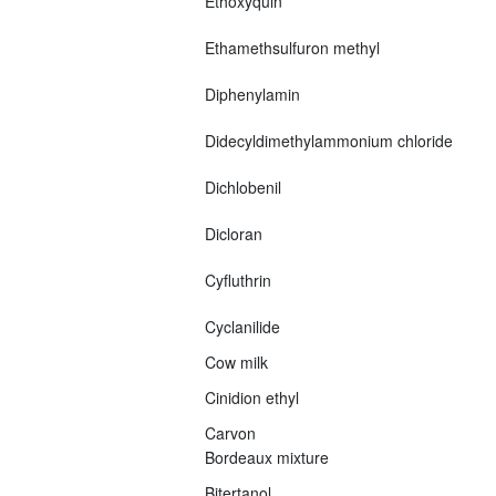
Ethoxyquin
Ethamethsulfuron methyl
Diphenylamin
Didecyldimethylammonium chloride
Dichlobenil
Dicloran
Cyfluthrin
Cyclanilide
Cow milk
Cinidion ethyl
Carvon
Bordeaux mixture
Bitertanol