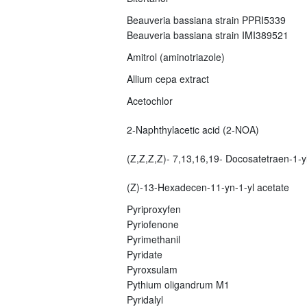
Beauveria bassiana strain PPRI5339
Beauveria bassiana strain IMI389521
Amitrol (aminotriazole)
Allium cepa extract
Acetochlor
2-Naphthylacetic acid (2-NOA)
(Z,Z,Z,Z)- 7,13,16,19- Docosatetraen-1-yl
(Z)-13-Hexadecen-11-yn-1-yl acetate
Pyriproxyfen
Pyriofenone
Pyrimethanil
Pyridate
Pyroxsulam
Pythium oligandrum M1
Pyridalyl