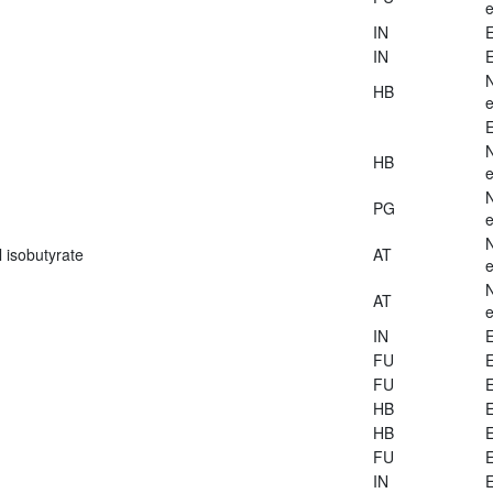
e
IN
E
IN
E
HB
e
E
HB
e
PG
e
 isobutyrate
AT
e
AT
e
IN
E
FU
E
FU
E
HB
E
HB
E
FU
E
IN
E