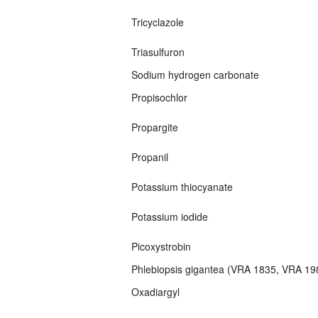
Tricyclazole
Triasulfuron
Sodium hydrogen carbonate
Propisochlor
Propargite
Propanil
Potassium thiocyanate
Potassium iodide
Picoxystrobin
Phlebiopsis gigantea (VRA 1835, VRA 1
Oxadiargyl