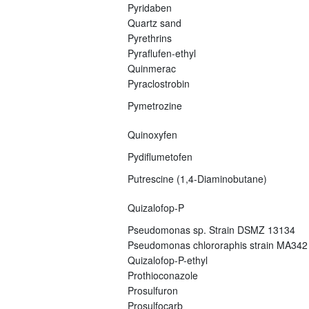
Pyridaben
Quartz sand
Pyrethrins
Pyraflufen-ethyl
Quinmerac
Pyraclostrobin
Pymetrozine
Quinoxyfen
Pydiflumetofen
Putrescine (1,4-Diaminobutane)
Quizalofop-P
Pseudomonas sp. Strain DSMZ 13134
Pseudomonas chlororaphis strain MA342
Quizalofop-P-ethyl
Prothioconazole
Prosulfuron
Prosulfocarb