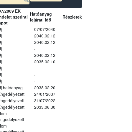
07/2009 EK
Hatóanyag
delet szerinti
Részletek
lejárati idő
apot
j
07/07/2040
j
2040.02.12.
j
2040.02.12.
j
-
j
2040.02.12
j
2035.02.10
j
-
j
-
j
-
j hatóanyag
2038.02.20
ngedélyezett
24/01/2037
ngedélyezett
31/07/2022
ngedélyezett
2033.06.30
Nem
ngedélyezett
Nem
ngedélyezett