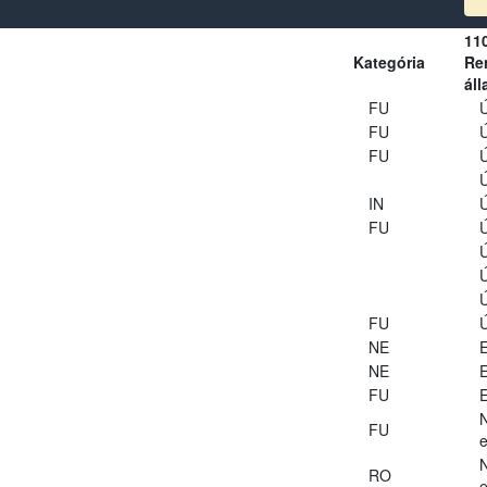
11
Kategória
Ren
áll
FU
Ú
FU
Ú
FU
Ú
Ú
IN
Ú
FU
Ú
Ú
Ú
Ú
FU
Ú
NE
E
NE
E
FU
E
FU
e
RO
e