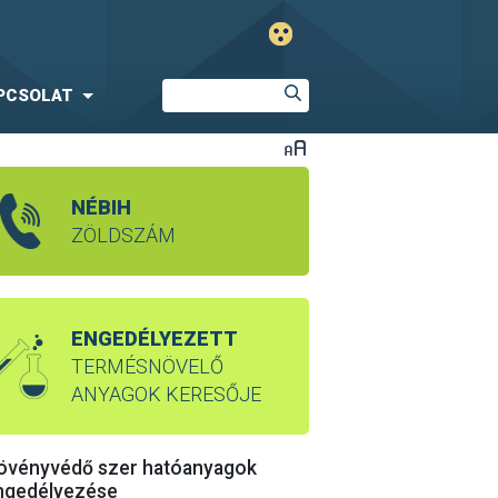
PCSOLAT
NÉBIH
ZÖLDSZÁM
ENGEDÉLYEZETT
TERMÉSNÖVELŐ
ANYAGOK KERESŐJE
övényvédő szer hatóanyagok
ngedélyezése