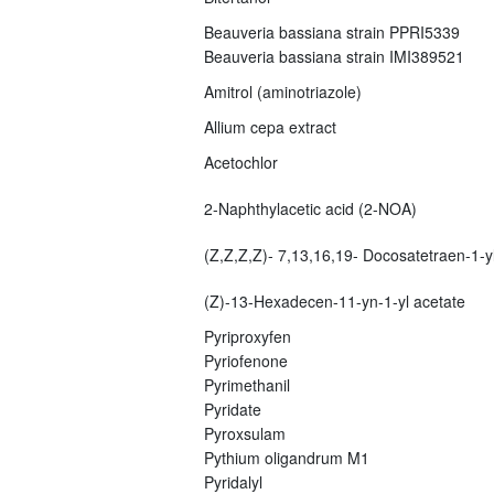
Beauveria bassiana strain PPRI5339
Beauveria bassiana strain IMI389521
Amitrol (aminotriazole)
Allium cepa extract
Acetochlor
2-Naphthylacetic acid (2-NOA)
(Z,Z,Z,Z)- 7,13,16,19- Docosatetraen-1-yl
(Z)-13-Hexadecen-11-yn-1-yl acetate
Pyriproxyfen
Pyriofenone
Pyrimethanil
Pyridate
Pyroxsulam
Pythium oligandrum M1
Pyridalyl