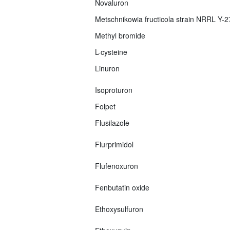
Novaluron
Metschnikowia fructicola strain NRRL Y-
Methyl bromide
L-cysteine
Linuron
Isoproturon
Folpet
Flusilazole
Flurprimidol
Flufenoxuron
Fenbutatin oxide
Ethoxysulfuron