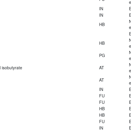
e
IN
E
IN
E
HB
e
E
HB
e
PG
e
 isobutyrate
AT
e
AT
e
IN
E
FU
E
FU
E
HB
E
HB
E
FU
E
IN
E