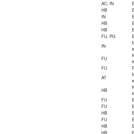
AC, IN
E
HB
E
IN
E
HB
E
HB
E
FU, PG
E
IN
e
FU
e
FU
AT
e
HB
e
FU
E
FU
E
HB
E
FU
E
HB
E
HB
E