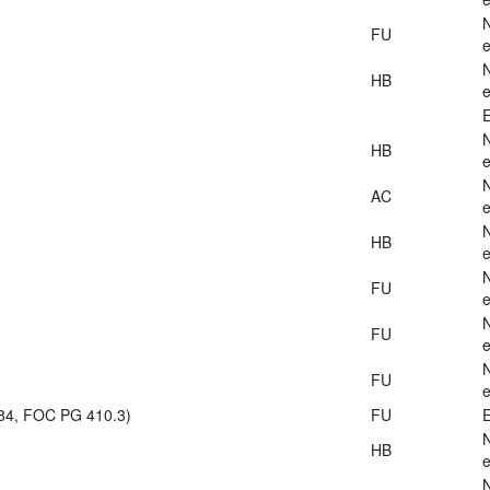
FU
e
HB
e
E
HB
e
AC
e
HB
e
FU
e
FU
e
FU
e
984, FOC PG 410.3)
FU
E
HB
e