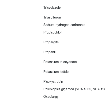
Tricyclazole
Triasulfuron
Sodium hydrogen carbonate
Propisochlor
Propargite
Propanil
Potassium thiocyanate
Potassium iodide
Picoxystrobin
Phlebiopsis gigantea (VRA 1835, VRA 1
Oxadiargyl