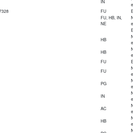
IN
e
27328
FU
E
FU, HB, IN,
NE
e
E
HB
e
HB
e
FU
E
FU
e
PG
e
IN
e
AC
e
HB
e