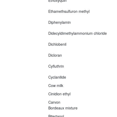
Ethoxyquin
Ethamethsulfuron methyl
Diphenylamin
Didecyldimethylammonium chloride
Dichlobenil
Dicloran
Cyfluthrin
Cyclanilide
Cow milk
Cinidion ethyl
Carvon
Bordeaux mixture
Bitertanol