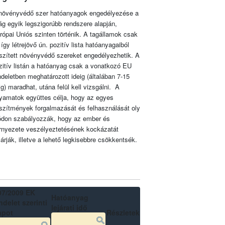
növényvédő szer hatóanyagok engedélyezése a
lág egyik legszigorúbb rendszere alapján,
rópai Uniós szinten történik. A tagállamok csak
 így létrejövő ún. pozitív lista hatóanyagaiból
szített növényvédő szereket engedélyezhetik. A
zitív listán a hatóanyag csak a vonatkozó EU
ndeletben meghatározott ideig (általában 7-15
ig) maradhat, utána felül kell vizsgálni. A
lyamatok együttes célja, hogy az egyes
szítmények forgalmazását és felhasználását oly
don szabályozzák, hogy az ember és
rnyezete veszélyeztetésének kockázatát
zárják, illetve a lehető legkisebbre csökkentsék.
07/2009 EK
Hatóanyag
delet szerinti
lejárati idő
apot
Részletek