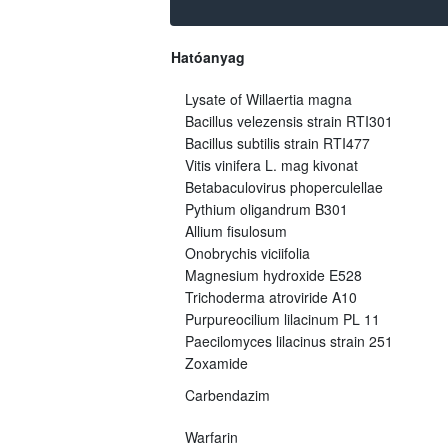
Hatóanyag
Lysate of Willaertia magna
Bacillus velezensis strain RTI301
Bacillus subtilis strain RTI477
Vitis vinifera L. mag kivonat
Betabaculovirus phoperculellae
Pythium oligandrum B301
Allium fisulosum
Onobrychis viciifolia
Magnesium hydroxide E528
Trichoderma atroviride A10
Purpureocilium lilacinum PL 11
Paecilomyces lilacinus strain 251
Zoxamide
Carbendazim
Warfarin