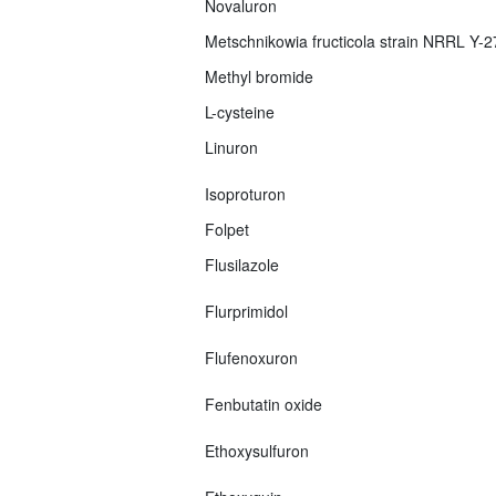
Novaluron
Metschnikowia fructicola strain NRRL Y-
Methyl bromide
L-cysteine
Linuron
Isoproturon
Folpet
Flusilazole
Flurprimidol
Flufenoxuron
Fenbutatin oxide
Ethoxysulfuron