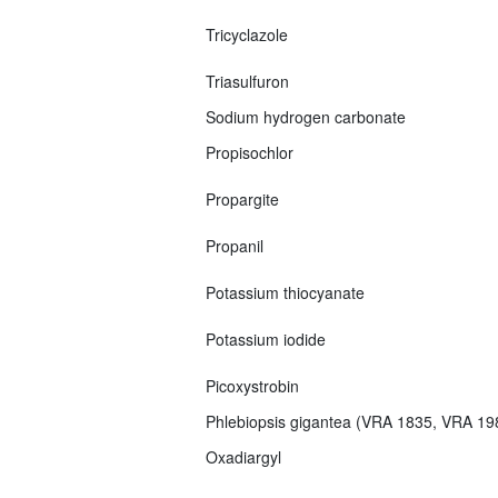
Tricyclazole
Triasulfuron
Sodium hydrogen carbonate
Propisochlor
Propargite
Propanil
Potassium thiocyanate
Potassium iodide
Picoxystrobin
Phlebiopsis gigantea (VRA 1835, VRA 1
Oxadiargyl