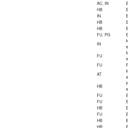
AC, IN
E
HB
E
IN
E
HB
E
HB
E
FU, PG
E
IN
e
FU
e
FU
AT
e
HB
e
FU
E
FU
E
HB
E
FU
E
HB
E
HB
E