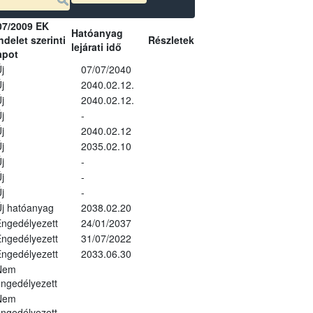
07/2009 EK
Hatóanyag
delet szerinti
Részletek
lejárati idő
apot
j
07/07/2040
j
2040.02.12.
j
2040.02.12.
j
-
j
2040.02.12
j
2035.02.10
j
-
j
-
j
-
j hatóanyag
2038.02.20
ngedélyezett
24/01/2037
ngedélyezett
31/07/2022
ngedélyezett
2033.06.30
Nem
ngedélyezett
Nem
ngedélyezett