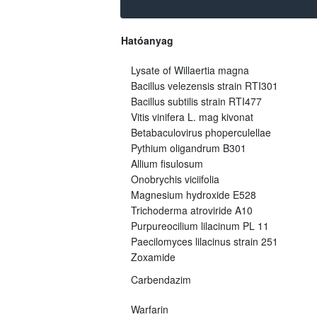
Hatóanyag
Lysate of Willaertia magna
Bacillus velezensis strain RTI301
Bacillus subtilis strain RTI477
Vitis vinifera L. mag kivonat
Betabaculovirus phoperculellae
Pythium oligandrum B301
Allium fisulosum
Onobrychis viciifolia
Magnesium hydroxide E528
Trichoderma atroviride A10
Purpureocilium lilacinum PL 11
Paecilomyces lilacinus strain 251
Zoxamide
Carbendazim
Warfarin