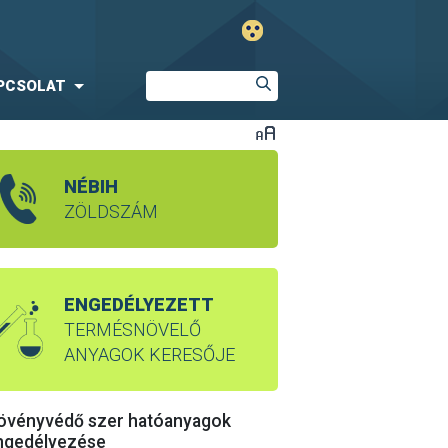
PCSOLAT
NÉBIH
ZÖLDSZÁM
ENGEDÉLYEZETT
TERMÉSNÖVELŐ
ANYAGOK KERESŐJE
övényvédő szer hatóanyagok
ngedélyezése