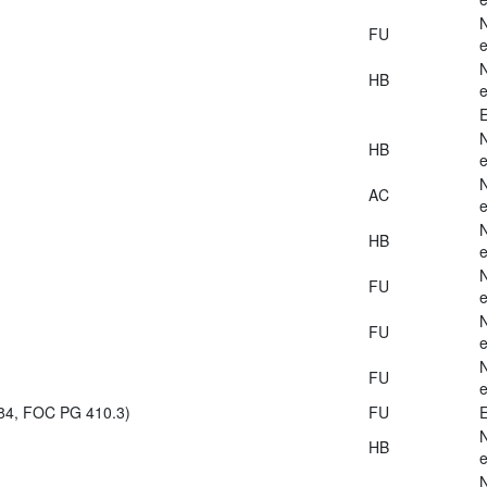
FU
e
HB
e
E
HB
e
AC
e
HB
e
FU
e
FU
e
FU
e
984, FOC PG 410.3)
FU
E
HB
e