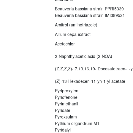
Beauveria bassiana strain PPRI5339
Beauveria bassiana strain IMI389521
Amitrol (aminotriazole)
Allium cepa extract
Acetochlor
2-Naphthylacetic acid (2-NOA)
(Z,Z,Z,Z)- 7,13,16,19- Docosatetraen-1-yl
(Z)-13-Hexadecen-11-yn-1-yl acetate
Pyriproxyfen
Pyriofenone
Pyrimethanil
Pyridate
Pyroxsulam
Pythium oligandrum M1
Pyridalyl