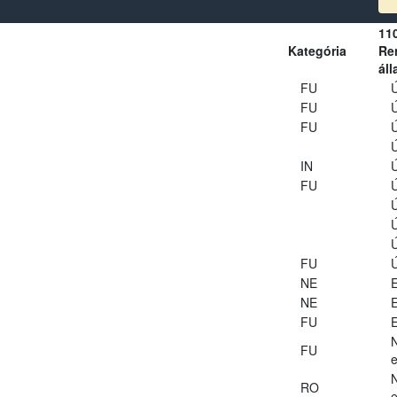
11
Kategória
Ren
áll
FU
Ú
FU
Ú
FU
Ú
Ú
IN
Ú
FU
Ú
Ú
Ú
Ú
FU
Ú
NE
E
NE
E
FU
E
FU
e
RO
e