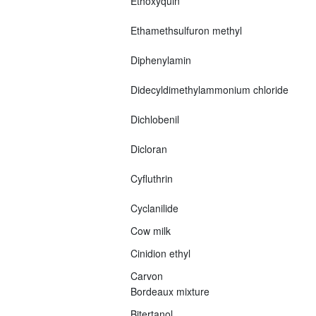
Ethoxyquin
Ethamethsulfuron methyl
Diphenylamin
Didecyldimethylammonium chloride
Dichlobenil
Dicloran
Cyfluthrin
Cyclanilide
Cow milk
Cinidion ethyl
Carvon
Bordeaux mixture
Bitertanol