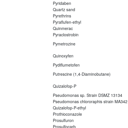
Pyridaben
Quartz sand
Pyrethrins
Pyraflufen-ethyl
Quinmerac
Pyraclostrobin
Pymetrozine
Quinoxyfen
Pydiflumetofen
Putrescine (1,4-Diaminobutane)
Quizalofop-P
Pseudomonas sp. Strain DSMZ 13134
Pseudomonas chlororaphis strain MA342
Quizalofop-P-ethyl
Prothioconazole
Prosulfuron
Prosulfocarb