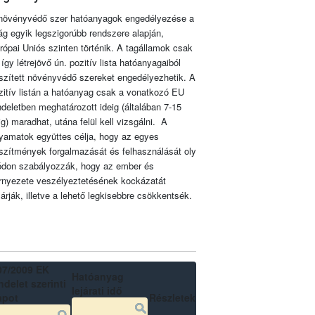
növényvédő szer hatóanyagok engedélyezése a
lág egyik legszigorúbb rendszere alapján,
rópai Uniós szinten történik. A tagállamok csak
 így létrejövő ún. pozitív lista hatóanyagaiból
szített növényvédő szereket engedélyezhetik. A
zitív listán a hatóanyag csak a vonatkozó EU
ndeletben meghatározott ideig (általában 7-15
ig) maradhat, utána felül kell vizsgálni. A
lyamatok együttes célja, hogy az egyes
szítmények forgalmazását és felhasználását oly
don szabályozzák, hogy az ember és
rnyezete veszélyeztetésének kockázatát
zárják, illetve a lehető legkisebbre csökkentsék.
07/2009 EK
Hatóanyag
delet szerinti
lejárati idő
apot
Részletek