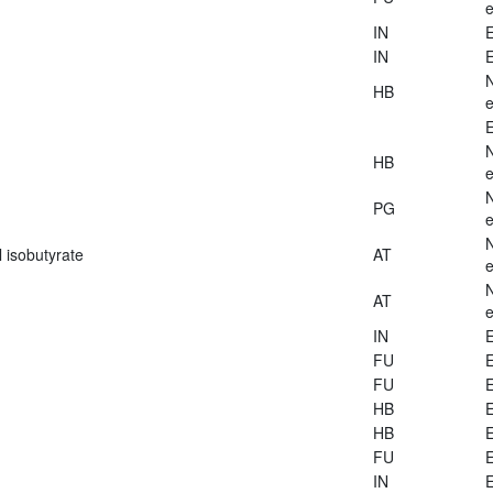
e
IN
E
IN
E
HB
e
E
HB
e
PG
e
 isobutyrate
AT
e
AT
e
IN
E
FU
E
FU
E
HB
E
HB
E
FU
E
IN
E