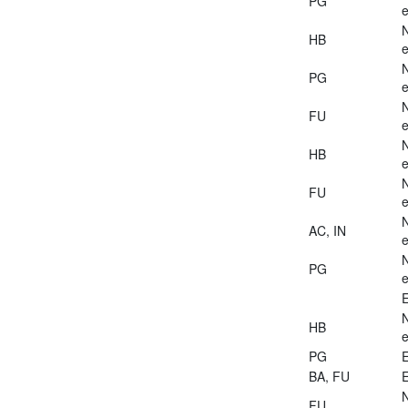
PG
e
HB
e
PG
e
FU
e
HB
e
FU
e
AC, IN
e
PG
e
E
HB
e
PG
E
BA, FU
E
FU