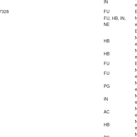
IN
e
27328
FU
E
FU, HB, IN,
NE
e
E
HB
e
HB
e
FU
E
FU
e
PG
e
IN
e
AC
e
HB
e