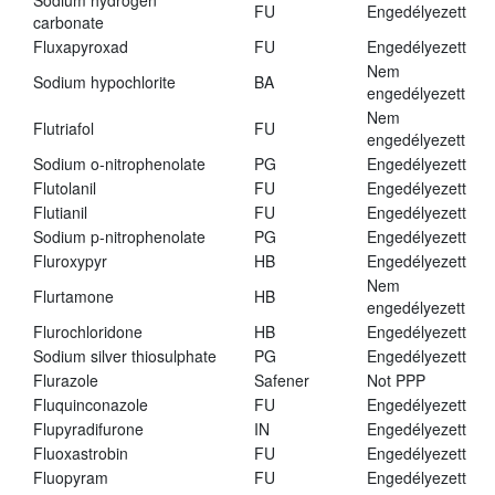
Sodium hydrogen
FU
Engedélyezett
carbonate
Fluxapyroxad
FU
Engedélyezett
Nem
Sodium hypochlorite
BA
engedélyezett
Nem
Flutriafol
FU
engedélyezett
Sodium o-nitrophenolate
PG
Engedélyezett
Flutolanil
FU
Engedélyezett
Flutianil
FU
Engedélyezett
Sodium p-nitrophenolate
PG
Engedélyezett
Fluroxypyr
HB
Engedélyezett
Nem
Flurtamone
HB
engedélyezett
Flurochloridone
HB
Engedélyezett
Sodium silver thiosulphate
PG
Engedélyezett
Flurazole
Safener
Not PPP
Fluquinconazole
FU
Engedélyezett
Flupyradifurone
IN
Engedélyezett
Fluoxastrobin
FU
Engedélyezett
Fluopyram
FU
Engedélyezett