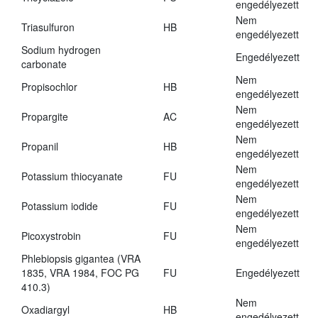
engedélyezett
Nem
Triasulfuron
HB
engedélyezett
Sodium hydrogen
Engedélyezett
carbonate
Nem
Propisochlor
HB
engedélyezett
Nem
Propargite
AC
engedélyezett
Nem
Propanil
HB
engedélyezett
Nem
Potassium thiocyanate
FU
engedélyezett
Nem
Potassium iodide
FU
engedélyezett
Nem
Picoxystrobin
FU
engedélyezett
Phlebiopsis gigantea (VRA
1835, VRA 1984, FOC PG
FU
Engedélyezett
410.3)
Nem
Oxadiargyl
HB
engedélyezett