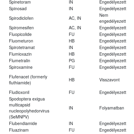
Spinetoram
IN
Engedélyezett
Spinosad
IN
Engedélyezett
Nem
Spirodiclofen
AC, IN
engedélyezett
Spiromesifen
AC, IN
Engedélyezett
Fluopicolide
FU
Engedélyezett
Fluometuron
HB
Engedélyezett
Spirotetramat
IN
Engedélyezett
Flumioxazin
HB
Engedélyezett
Flumetralin
PG
Engedélyezett
Spiroxamine
FU
Engedélyezett
Flufenacet (formerly
HB
Visszavont
fluthiamide)
Fludioxonil
FU
Engedélyezett
Spodoptera exigua
multicapsid
IN
Folyamatban
nucleopolyhedorvirus
(SeMNPV)
Flubendiamide
IN
Engedélyezett
Fluazinam
FU
Engedélyezett