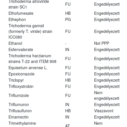
Trichoderma atroviride
FU
Engedélyezett
strain SC1
Ethofumesate
HB
Engedélyezett
Ethephon
PG
Engedélyezett
Trichoderma gamsii
(formerly T. viride) strain
FU
Engedélyezett
ICC080
Ethanol
-
Not PPP
Esfenvalerate
IN
Engedélyezett
Trichoderma harzianum
FU
Engedélyezett
strains T-22 and ITEM 908
Equisetum arvense L.
FU
Engedélyezett
Epoxiconazole
FU
Engedélyezett
Triclopyr
HB
Engedélyezett
Trifloxystrobin
FU
Engedélyezett
Nem
Triflumizole
FU
engedélyezett
Triflumuron
IN
Engedélyezett
Triflusulfuron
HB
Visszavont
Emamectin
IN
Engedélyezett
Trimethylamine
Nem
AT