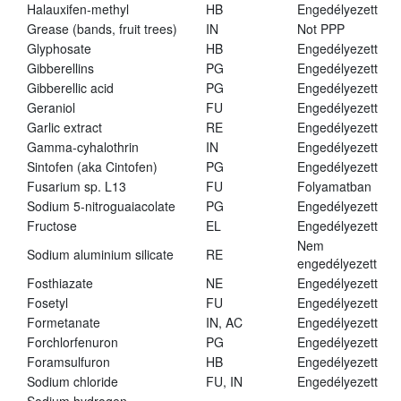
Halauxifen-methyl
HB
Engedélyezett
Grease (bands, fruit trees)
IN
Not PPP
Glyphosate
HB
Engedélyezett
Gibberellins
PG
Engedélyezett
Gibberellic acid
PG
Engedélyezett
Geraniol
FU
Engedélyezett
Garlic extract
RE
Engedélyezett
Gamma-cyhalothrin
IN
Engedélyezett
Sintofen (aka Cintofen)
PG
Engedélyezett
Fusarium sp. L13
FU
Folyamatban
Sodium 5-nitroguaiacolate
PG
Engedélyezett
Fructose
EL
Engedélyezett
Nem
Sodium aluminium silicate
RE
engedélyezett
Fosthiazate
NE
Engedélyezett
Fosetyl
FU
Engedélyezett
Formetanate
IN, AC
Engedélyezett
Forchlorfenuron
PG
Engedélyezett
Foramsulfuron
HB
Engedélyezett
Sodium chloride
FU, IN
Engedélyezett