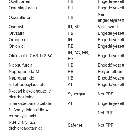
Oxyfluorfen
HB
Engedélyezett
Oxathiapiprolin
FU
Engedélyezett
Nem
Oxasulfuron
HB
engedélyezett
Oxamyl
IN, NE
Visszavont
Oryzalin
HB
Engedélyezett
Orange oil
IN
Engedélyezett
Onion oil
RE
Engedélyezett
IN, AC, HB,
Oleic acid (CAS 112-80-1)
Engedélyezett
PG
Nicosulfuron
HB
Engedélyezett
Napropamide-M
HB
Folyamatban
Napropamide
HB
Engedélyezett
n-Tetradecylacetate
AT
Engedélyezett
N-octyl bicycloheptene
Synergist
Not PPP
dicarboximide
n-hexadecanyl acetate
AT
Engedélyezett
N-Acetyl thiazolidin-4-
-
Not PPP
carboxylic acid
N,N-Diallyl-2,2-
Safener
Not PPP
dichloroacetamide