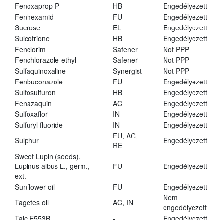
Fenoxaprop-P
HB
Engedélyezett
Fenhexamid
FU
Engedélyezett
Sucrose
EL
Engedélyezett
Sulcotrione
HB
Engedélyezett
Fenclorim
Safener
Not PPP
Fenchlorazole-ethyl
Safener
Not PPP
Sulfaquinoxaline
Synergist
Not PPP
Fenbuconazole
FU
Engedélyezett
Sulfosulfuron
HB
Engedélyezett
Fenazaquin
AC
Engedélyezett
Sulfoxaflor
IN
Engedélyezett
Sulfuryl fluoride
IN
Engedélyezett
FU, AC,
Sulphur
Engedélyezett
RE
Sweet Lupin (seeds),
Lupinus albus L., germ.,
FU
Engedélyezett
ext.
Sunflower oil
FU
Engedélyezett
Nem
Tagetes oil
AC, IN
engedélyezett
Talc E553B
-
Engedélyezett