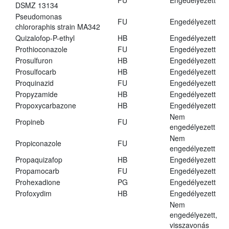
FU
Engedélyezett
DSMZ 13134
Pseudomonas
FU
Engedélyezett
chlororaphis strain MA342
Quizalofop-P-ethyl
HB
Engedélyezett
Prothioconazole
FU
Engedélyezett
Prosulfuron
HB
Engedélyezett
Prosulfocarb
HB
Engedélyezett
Proquinazid
FU
Engedélyezett
Propyzamide
HB
Engedélyezett
Propoxycarbazone
HB
Engedélyezett
Nem
Propineb
FU
engedélyezett
Nem
Propiconazole
FU
engedélyezett
Propaquizafop
HB
Engedélyezett
Propamocarb
FU
Engedélyezett
Prohexadione
PG
Engedélyezett
Profoxydim
HB
Engedélyezett
Nem
engedélyezett,
visszavonás