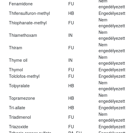
Nem
Fenamidone
FU
engedélyezett
Thifensulfuron-methyl
HB
Engedélyezett
Nem
Thiophanate-methyl
FU
engedélyezett
Nem
Thiamethoxam
IN
engedélyezett
Nem
Thiram
FU
engedélyezett
Nem
Thyme oil
IN
engedélyezett
Thymol
FU
Engedélyezett
Tolclofos-methyl
FU
Engedélyezett
Nem
Tolpyralate
HB
engedélyezett
Nem
Topramezone
HB
engedélyezett
Tri-allate
HB
Engedélyezett
Nem
Triadimenol
FU
engedélyezett
Triazoxide
FU
Engedélyezett