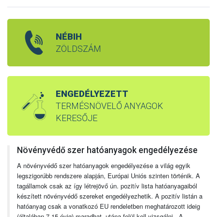
NÉBIH
ZÖLDSZÁM
ENGEDÉLYEZETT
TERMÉSNÖVELŐ ANYAGOK
KERESŐJE
Növényvédő szer hatóanyagok engedélyezése
A növényvédő szer hatóanyagok engedélyezése a világ egyik
legszigorúbb rendszere alapján, Európai Uniós szinten történik. A
tagállamok csak az így létrejövő ún. pozitív lista hatóanyagaiból
készített növényvédő szereket engedélyezhetik. A pozitív listán a
hatóanyag csak a vonatkozó EU rendeletben meghatározott ideig
(általában 7-15 évig) maradhat, utána felül kell vizsgálni. A