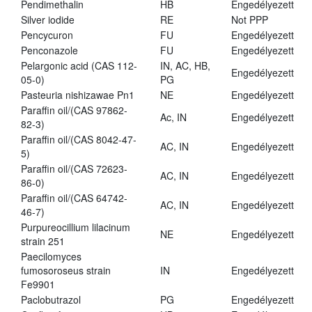
Pendimethalin
HB
Engedélyezett
Silver iodide
RE
Not PPP
Pencycuron
FU
Engedélyezett
Penconazole
FU
Engedélyezett
Pelargonic acid (CAS 112-
IN, AC, HB,
Engedélyezett
05-0)
PG
Pasteuria nishizawae Pn1
NE
Engedélyezett
Paraffin oil/(CAS 97862-
Ac, IN
Engedélyezett
82-3)
Paraffin oil/(CAS 8042-47-
AC, IN
Engedélyezett
5)
Paraffin oil/(CAS 72623-
AC, IN
Engedélyezett
86-0)
Paraffin oil/(CAS 64742-
AC, IN
Engedélyezett
46-7)
Purpureocillium lilacinum
NE
Engedélyezett
strain 251
Paecilomyces
fumosoroseus strain
IN
Engedélyezett
Fe9901
Paclobutrazol
PG
Engedélyezett