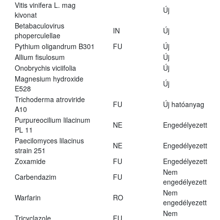
Vitis vinifera L. mag
Új
kivonat
Betabaculovirus
IN
Új
phoperculellae
Pythium oligandrum B301
FU
Új
Allium fisulosum
Új
Onobrychis viciifolia
Új
Magnesium hydroxide
Új
E528
Trichoderma atroviride
FU
Új hatóanyag
A10
Purpureocilium lilacinum
NE
Engedélyezett
PL 11
Paecilomyces lilacinus
NE
Engedélyezett
strain 251
Zoxamide
FU
Engedélyezett
Nem
Carbendazim
FU
engedélyezett
Nem
Warfarin
RO
engedélyezett
Nem
Tricyclazole
FU