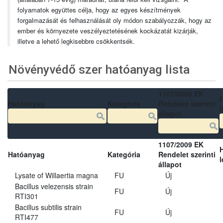
folyamatok együttes célja, hogy az egyes készítmények
forgalmazását és felhasználását oly módon szabályozzák, hogy az
ember és környezete veszélyeztetésének kockázatát kizárják,
illetve a lehető legkisebbre csökkentsék.
Növényvédő szer hatóanyag lista
1107/2009 EK
Hatóanyag
Kategória
Rendelet szerinti
l
állapot
1107/2009 EK
Hatóanyag
Kategória
Rendelet szerinti
l
állapot
Lysate of Willaertia magna
FU
Új
Bacillus velezensis strain
FU
Új
RTI301
Bacillus subtilis strain
FU
Új
RTI477