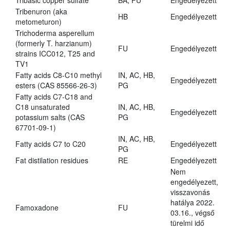
Tribasic copper sulfate
BA, FU
Engedélyezett
Tribenuron (aka
HB
Engedélyezett
metometuron)
Trichoderma asperellum
(formerly T. harzianum)
FU
Engedélyezett
strains ICC012, T25 and
TV1
Fatty acids C8-C10 methyl
IN, AC, HB,
Engedélyezett
esters (CAS 85566-26-3)
PG
Fatty acids C7-C18 and
C18 unsaturated
IN, AC, HB,
Engedélyezett
potassium salts (CAS
PG
67701-09-1)
IN, AC, HB,
Fatty acids C7 to C20
Engedélyezett
PG
Fat distilation residues
RE
Engedélyezett
Nem
engedélyezett,
visszavonás
hatálya 2022.
Famoxadone
FU
03.16., végső
türelmi idő