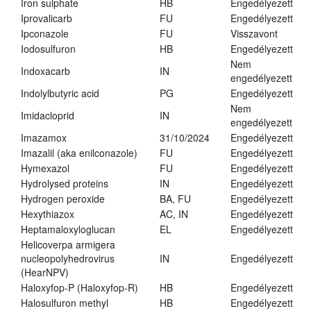
Iron sulphate
HB
Engedélyezett
Iprovalicarb
FU
Engedélyezett
Ipconazole
FU
Visszavont
Iodosulfuron
HB
Engedélyezett
Nem
Indoxacarb
IN
engedélyezett
Indolylbutyric acid
PG
Engedélyezett
Nem
Imidacloprid
IN
engedélyezett
Imazamox
31/10/2024
Engedélyezett
Imazalil (aka enilconazole)
FU
Engedélyezett
Hymexazol
FU
Engedélyezett
Hydrolysed proteins
IN
Engedélyezett
Hydrogen peroxide
BA, FU
Engedélyezett
Hexythiazox
AC, IN
Engedélyezett
Heptamaloxyloglucan
EL
Engedélyezett
Helicoverpa armigera
nucleopolyhedrovirus
IN
Engedélyezett
(HearNPV)
Haloxyfop-P (Haloxyfop-R)
HB
Engedélyezett
Halosulfuron methyl
HB
Engedélyezett