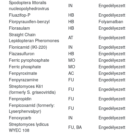
Spodoptera littoralis
IN
Engedélyezett
nucleopolyhedrovirus
Fluazifop-P
HB
Engedélyezett
Florpyrauxifen-benzyl
HB
Folyamatban
Florasulam
HB
Engedélyezett
Straight Chain
AT
Engedélyezett
Lepidopteran Pheromones
Flonicamid (IKI-220)
IN
Engedélyezett
Flazasulfuron
HB
Engedélyezett
Ferric pyrophosphate
MO
Engedélyezett
Ferric phosphate
MO
Engedélyezett
Fenpyroximate
AC
Engedélyezett
Fenpyrazamine
FU
Engedélyezett
Streptomyces K61
FU
Engedélyezett
(formerly S. griseoviridis)
Fenpropidin
FU
Engedélyezett
Fenpicoxamid (formerly:
FU
Engedélyezett
Lyserphenvalpyr)
Fenoxycarb
IN
Engedélyezett
Streptomyces lydicus
FU, BA
Engedélyezett
WYEC 108