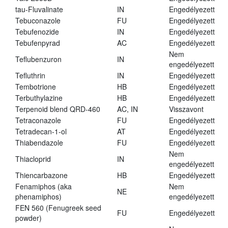
tau-Fluvalinate
IN
Engedélyezett
Tebuconazole
FU
Engedélyezett
Tebufenozide
IN
Engedélyezett
Tebufenpyrad
AC
Engedélyezett
Nem
Teflubenzuron
IN
engedélyezett
Tefluthrin
IN
Engedélyezett
Tembotrione
HB
Engedélyezett
Terbuthylazine
HB
Engedélyezett
Terpenoid blend QRD-460
AC, IN
Visszavont
Tetraconazole
FU
Engedélyezett
Tetradecan-1-ol
AT
Engedélyezett
Thiabendazole
FU
Engedélyezett
Nem
Thiacloprid
IN
engedélyezett
Thiencarbazone
HB
Engedélyezett
Fenamiphos (aka
Nem
NE
phenamiphos)
engedélyezett
FEN 560 (Fenugreek seed
FU
Engedélyezett
powder)