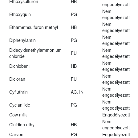
Ethoxysulfuron
HB
engedélyezett
Nem
Ethoxyquin
PG
engedélyezett
Nem
Ethamethsulfuron methyl
HB
engedélyezett
Nem
Diphenylamin
PG
engedélyezett
Didecyldimethylammonium
Nem
FU
chloride
engedélyezett
Nem
Dichlobenil
HB
engedélyezett
Nem
Dicloran
FU
engedélyezett
Nem
Cyfluthrin
AC, IN
engedélyezett
Nem
Cyclanilide
PG
engedélyezett
Cow milk
Engedélyezett
Nem
Cinidion ethyl
HB
engedélyezett
Carvon
PG
Engedélyezett