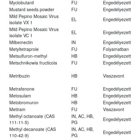
Myclobutanil
FU
Engedélyezett
Mustard seeds powder
FU
Engedélyezett
Mild Pepino Mosaic Virus
EL
Engedélyezett
isolate VX 1
Mild Pepino Mosaic Virus
EL
Engedélyezett
isolate VC 1
Milbemectin
IN
Engedélyezett
Metyltetraprole
FU
Folyamatban
Metsulfuron-methyl
HB
Engedélyezett
Metschnikowia fructicola
FU
Engedélyezett
Metribuzin
HB
Visszavont
Metrafenone
FU
Engedélyezett
Metosulam
HB
Engedélyezett
Metobromuron
HB
Engedélyezett
Metiram
FU
Visszavont
Methyl octanoate (CAS
IN, AC, HB,
Engedélyezett
111-11-5)
PG
Methyl decanoate (CAS
IN, AC, HB,
Engedélyezett
110-42-9)
PG