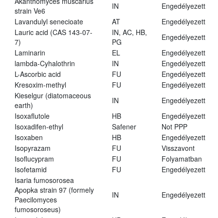
Akanthomyces muscarius
IN
Engedélyezett
strain Ve6
Lavandulyl senecioate
AT
Engedélyezett
Lauric acid (CAS 143-07-
IN, AC, HB,
Engedélyezett
7)
PG
Laminarin
EL
Engedélyezett
lambda-Cyhalothrin
IN
Engedélyezett
L-Ascorbic acid
FU
Engedélyezett
Kresoxim-methyl
FU
Engedélyezett
Kieselgur (diatomaceous
IN
Engedélyezett
earth)
Isoxaflutole
HB
Engedélyezett
Isoxadifen-ethyl
Safener
Not PPP
Isoxaben
HB
Engedélyezett
Isopyrazam
FU
Visszavont
Isoflucypram
FU
Folyamatban
Isofetamid
FU
Engedélyezett
Isaria fumosorosea
Apopka strain 97 (formely
IN
Engedélyezett
Paecilomyces
fumosoroseus)