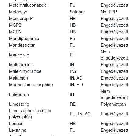
Mefentrifluconazole
FU
Engedélyezett
Mefenpyr
Safener
Not PPP
Mecoprop-P
HB
Engedélyezett
MCPB
HB
Engedélyezett
MCPA
HB
Engedélyezett
Mandipropamid
Fu
Engedélyezett
Mandestrobin
FU
Engedélyezett
Nem
Mancozeb
FU
engedélyezett
Maltodextrin
IN
Engedélyezett
Maleic hydrazide
PG
Engedélyezett
Malathion
IN, AC
Engedélyezett
Magnesium phosphide
IN, RO
Engedélyezett
Nem
Lufenuron
IN
engedélyezett
Limestone
RE
Folyamatban
Lime sulphur (calcium
FU, IN, AC
Engedélyezett
polysulphid)
Lenacil
HB
Engedélyezett
Lecithins
FU
Engedélyezett