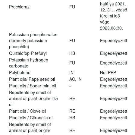
hatálya 2021.
Prochloraz
FU
12. 31., végső
türelmi idő
vége
2023.06.30.
Potassium phosphonates
(formerly potassium
FU
Engedélyezett
phosphite)
Quizalofop-P-tefuryl
HB
Engedélyezett
Potassium hydrogen
FU
Engedélyezett
carbonate
Polybutene
IN
Not PPP
Plant oils/ Rape seed oil
AC, IN
Engedélyezett
Plant oils / Spear mint oil
-
Engedélyezett
Repellents by smell of
animal or plant origin/ fish
RE
Engedélyezett
oil
Plant oils / Clove oil
RE
Engedélyezett
Plant oils / Citronella oil
HB
Engedélyezett
Repellents by smell of
animal or plant origin/
RE
Engedélyezett