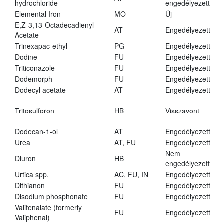
hydrochloride
engedélyezett
Elemental Iron
MO
Új
E,Z-3,13-Octadecadienyl
AT
Engedélyezett
Acetate
Trinexapac-ethyl
PG
Engedélyezett
Dodine
FU
Engedélyezett
Triticonazole
FU
Engedélyezett
Dodemorph
FU
Engedélyezett
Dodecyl acetate
AT
Engedélyezett
Tritosulforon
HB
Visszavont
Dodecan-1-ol
AT
Engedélyezett
Urea
AT, FU
Engedélyezett
Nem
Diuron
HB
engedélyezett
Urtica spp.
AC, FU, IN
Engedélyezett
Dithianon
FU
Engedélyezett
Disodium phosphonate
FU
Engedélyezett
Valifenalate (formerly
FU
Engedélyezett
Valiphenal)