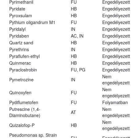
Pyrimethanil
FU
Engedélyezett
Pyridate
HB
Engedélyezett
Pyroxsulam
HB
Engedélyezett
Pythium oligandrum M1
FU
Engedélyezett
Pyridalyl
IN
Engedélyezett
Pyridaben
AC, IN
Engedélyezett
Quartz sand
HB
Engedélyezett
Pyrethrins
IN
Engedélyezett
Pyraflufen-ethyl
HB
Engedélyezett
Quinmerac
HB
Engedélyezett
Pyraclostrobin
FU, PG
Engedélyezett
Nem
Pymetrozine
IN
engedélyezett
Nem
Quinoxyfen
FU
engedélyezett
Pydiflumetofen
FU
Folyamatban
Putrescine (1,4-
Nem
AT
Diaminobutane)
engedélyezett
Nem
Quizalofop-P
HB
engedélyezett
Pseudomonas sp. Strain