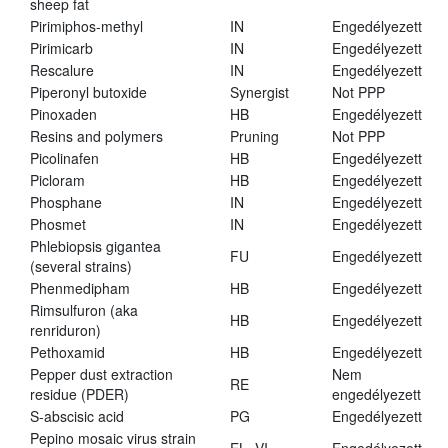
sheep fat
Pirimiphos-methyl
IN
Engedélyezett
Pirimicarb
IN
Engedélyezett
Rescalure
IN
Engedélyezett
Piperonyl butoxide
Synergist
Not PPP
Pinoxaden
HB
Engedélyezett
Resins and polymers
Pruning
Not PPP
Picolinafen
HB
Engedélyezett
Picloram
HB
Engedélyezett
Phosphane
IN
Engedélyezett
Phosmet
IN
Engedélyezett
Phlebiopsis gigantea
FU
Engedélyezett
(several strains)
Phenmedipham
HB
Engedélyezett
Rimsulfuron (aka
HB
Engedélyezett
renriduron)
Pethoxamid
HB
Engedélyezett
Pepper dust extraction
Nem
RE
residue (PDER)
engedélyezett
S-abscisic acid
PG
Engedélyezett
Pepino mosaic virus strain