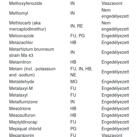
Methoxyfenozide
IN
Visszavont
Nem
Methomyl
IN
engedélyezett
Methiocarb (aka
Nem
IN, RE
mercaptodimethur)
engedélyezett
Metconazole
FU, PG
Engedélyezett
Metazachlor
HB
Engedélyezett
Metarhizium brunneum
IN
Engedélyezett
strain Ma 43
Metamitron
HB
Engedélyezett
Metam (incl. -potassium
FU, IN, HB,
Engedélyezett
and -sodium)
NE
Metaldehyde
MO
Engedélyezett
Metalaxyl-M
FU
Engedélyezett
Metalaxyl
FU
Engedélyezett
Metaflumizone
IN
Engedélyezett
Mesotrione
HB
Engedélyezett
Mesosulfuron
HB
Engedélyezett
Meptyldinocap
FU
Engedélyezett
Mepiquat chlorid
PG
Engedélyezett
Mepanipyrim
FU
Visszavont