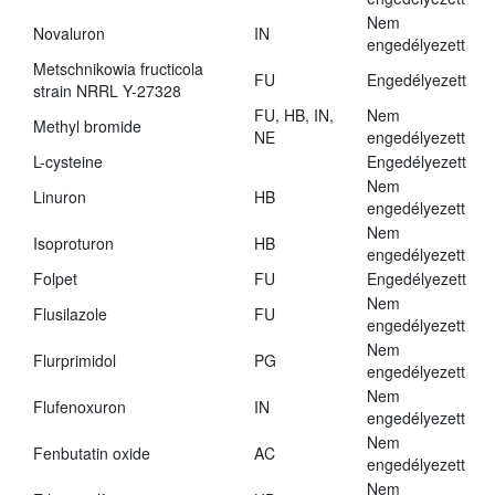
Nem
Novaluron
IN
engedélyezett
Metschnikowia fructicola
FU
Engedélyezett
strain NRRL Y-27328
FU, HB, IN,
Nem
Methyl bromide
NE
engedélyezett
L-cysteine
Engedélyezett
Nem
Linuron
HB
engedélyezett
Nem
Isoproturon
HB
engedélyezett
Folpet
FU
Engedélyezett
Nem
Flusilazole
FU
engedélyezett
Nem
Flurprimidol
PG
engedélyezett
Nem
Flufenoxuron
IN
engedélyezett
Nem
Fenbutatin oxide
AC
engedélyezett
Nem