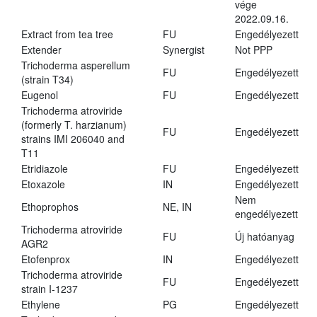
vége
2022.09.16.
Extract from tea tree
FU
Engedélyezett
Extender
Synergist
Not PPP
Trichoderma asperellum
FU
Engedélyezett
(strain T34)
Eugenol
FU
Engedélyezett
Trichoderma atroviride
(formerly T. harzianum)
FU
Engedélyezett
strains IMI 206040 and
T11
Etridiazole
FU
Engedélyezett
Etoxazole
IN
Engedélyezett
Nem
Ethoprophos
NE, IN
engedélyezett
Trichoderma atroviride
FU
Új hatóanyag
AGR2
Etofenprox
IN
Engedélyezett
Trichoderma atroviride
FU
Engedélyezett
strain I-1237
Ethylene
PG
Engedélyezett