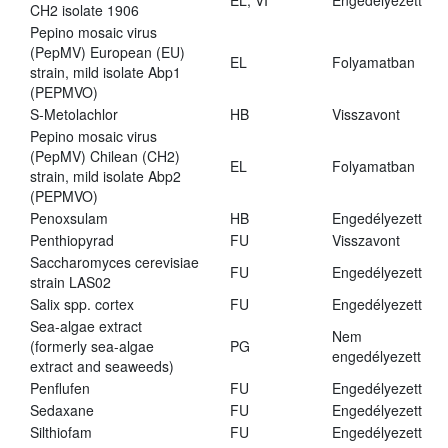
EL, VI
Engedélyezett
CH2 isolate 1906
Pepino mosaic virus
(PepMV) European (EU)
EL
Folyamatban
strain, mild isolate Abp1
(PEPMVO)
S-Metolachlor
HB
Visszavont
Pepino mosaic virus
(PepMV) Chilean (CH2)
EL
Folyamatban
strain, mild isolate Abp2
(PEPMVO)
Penoxsulam
HB
Engedélyezett
Penthiopyrad
FU
Visszavont
Saccharomyces cerevisiae
FU
Engedélyezett
strain LAS02
Salix spp. cortex
FU
Engedélyezett
Sea-algae extract
Nem
(formerly sea-algae
PG
engedélyezett
extract and seaweeds)
Penflufen
FU
Engedélyezett
Sedaxane
FU
Engedélyezett
Silthiofam
FU
Engedélyezett