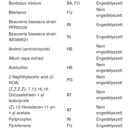
Bordeaux mixture
BA, FU
Engedélyezett
Nem
Bitertanol
FU
engedélyezett
Beauveria bassiana strain
IN
Engedélyezett
PPRI5339
Beauveria bassiana strain
IN
Engedélyezett
IMI389521
Nem
Amitrol (aminotriazole)
HB
engedélyezett
Allium cepa extract
Engedélyezett
Nem
Acetochlor
HB
engedélyezett
2-Naphthylacetic acid (2-
Nem
PG
NOA)
engedélyezett
(Z,Z,Z,Z)- 7,13,16,19-
Nem
Docosatetraen-1-yl
AT
engedélyezett
isobutyrate
(Z)-13-Hexadecen-11-yn-
Nem
AT
1-yl acetate
engedélyezett
Pyriproxyfen
IN
Engedélyezett
Pyriofenone
FU
Engedélyezett