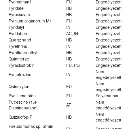
Pyrimethanil
FU
Engedélyezett
Pyridate
HB
Engedélyezett
Pyroxsulam
HB
Engedélyezett
Pythium oligandrum M1
FU
Engedélyezett
Pyridalyl
IN
Engedélyezett
Pyridaben
AC, IN
Engedélyezett
Quartz sand
HB
Engedélyezett
Pyrethrins
IN
Engedélyezett
Pyraflufen-ethyl
HB
Engedélyezett
Quinmerac
HB
Engedélyezett
Pyraclostrobin
FU, PG
Engedélyezett
Nem
Pymetrozine
IN
engedélyezett
Nem
Quinoxyfen
FU
engedélyezett
Pydiflumetofen
FU
Folyamatban
Putrescine (1,4-
Nem
AT
Diaminobutane)
engedélyezett
Nem
Quizalofop-P
HB
engedélyezett
Pseudomonas sp. Strain