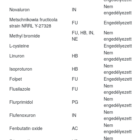
Nem
Novaluron
IN
engedélyezett
Metschnikowia fructicola
FU
Engedélyezett
strain NRRL Y-27328
FU, HB, IN,
Nem
Methyl bromide
NE
engedélyezett
L-cysteine
Engedélyezett
Nem
Linuron
HB
engedélyezett
Nem
Isoproturon
HB
engedélyezett
Folpet
FU
Engedélyezett
Nem
Flusilazole
FU
engedélyezett
Nem
Flurprimidol
PG
engedélyezett
Nem
Flufenoxuron
IN
engedélyezett
Nem
Fenbutatin oxide
AC
engedélyezett
Nem