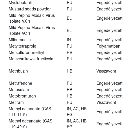
Myclobutanil
FU
Engedélyezett
Mustard seeds powder
FU
Engedélyezett
Mild Pepino Mosaic Virus
EL
Engedélyezett
isolate VX 1
Mild Pepino Mosaic Virus
EL
Engedélyezett
isolate VC 1
Milbemectin
IN
Engedélyezett
Metyltetraprole
FU
Folyamatban
Metsulfuron-methyl
HB
Engedélyezett
Metschnikowia fructicola
FU
Engedélyezett
Metribuzin
HB
Visszavont
Metrafenone
FU
Engedélyezett
Metosulam
HB
Engedélyezett
Metobromuron
HB
Engedélyezett
Metiram
FU
Visszavont
Methyl octanoate (CAS
IN, AC, HB,
Engedélyezett
111-11-5)
PG
Methyl decanoate (CAS
IN, AC, HB,
Engedélyezett
110-42-9)
PG