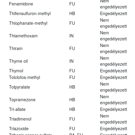
Nem
Fenamidone
FU
engedélyezett
Thifensulfuron-methyl
HB
Engedélyezett
Nem
Thiophanate-methyl
FU
engedélyezett
Nem
Thiamethoxam
IN
engedélyezett
Nem
Thiram
FU
engedélyezett
Nem
Thyme oil
IN
engedélyezett
Thymol
FU
Engedélyezett
Tolclofos-methyl
FU
Engedélyezett
Nem
Tolpyralate
HB
engedélyezett
Nem
Topramezone
HB
engedélyezett
Tri-allate
HB
Engedélyezett
Nem
Triadimenol
FU
engedélyezett
Triazoxide
FU
Engedélyezett