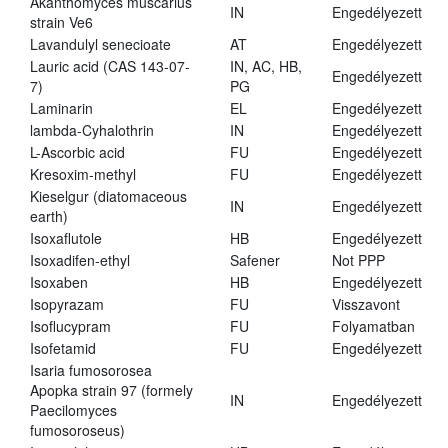
Akanthomyces muscarius
IN
Engedélyezett
strain Ve6
Lavandulyl senecioate
AT
Engedélyezett
Lauric acid (CAS 143-07-
IN, AC, HB,
Engedélyezett
7)
PG
Laminarin
EL
Engedélyezett
lambda-Cyhalothrin
IN
Engedélyezett
L-Ascorbic acid
FU
Engedélyezett
Kresoxim-methyl
FU
Engedélyezett
Kieselgur (diatomaceous
IN
Engedélyezett
earth)
Isoxaflutole
HB
Engedélyezett
Isoxadifen-ethyl
Safener
Not PPP
Isoxaben
HB
Engedélyezett
Isopyrazam
FU
Visszavont
Isoflucypram
FU
Folyamatban
Isofetamid
FU
Engedélyezett
Isaria fumosorosea
Apopka strain 97 (formely
IN
Engedélyezett
Paecilomyces
fumosoroseus)