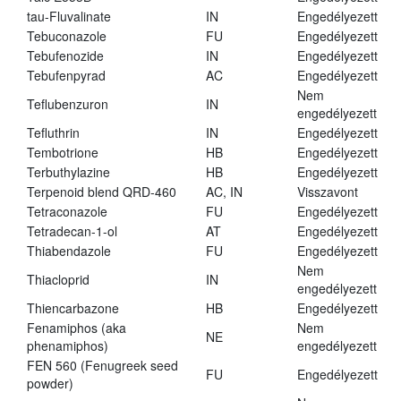
tau-Fluvalinate
IN
Engedélyezett
Tebuconazole
FU
Engedélyezett
Tebufenozide
IN
Engedélyezett
Tebufenpyrad
AC
Engedélyezett
Nem
Teflubenzuron
IN
engedélyezett
Tefluthrin
IN
Engedélyezett
Tembotrione
HB
Engedélyezett
Terbuthylazine
HB
Engedélyezett
Terpenoid blend QRD-460
AC, IN
Visszavont
Tetraconazole
FU
Engedélyezett
Tetradecan-1-ol
AT
Engedélyezett
Thiabendazole
FU
Engedélyezett
Nem
Thiacloprid
IN
engedélyezett
Thiencarbazone
HB
Engedélyezett
Fenamiphos (aka
Nem
NE
phenamiphos)
engedélyezett
FEN 560 (Fenugreek seed
FU
Engedélyezett
powder)