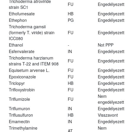
Trichoderma atroviride
FU
Engedélyezett
strain SC1
Ethofumesate
HB
Engedélyezett
Ethephon
PG
Engedélyezett
Trichoderma gamsii
(formerly T. viride) strain
FU
Engedélyezett
ICC080
Ethanol
-
Not PPP
Esfenvalerate
IN
Engedélyezett
Trichoderma harzianum
FU
Engedélyezett
strains T-22 and ITEM 908
Equisetum arvense L.
FU
Engedélyezett
Epoxiconazole
FU
Engedélyezett
Triclopyr
HB
Engedélyezett
Trifloxystrobin
FU
Engedélyezett
Nem
Triflumizole
FU
engedélyezett
Triflumuron
IN
Engedélyezett
Triflusulfuron
HB
Visszavont
Emamectin
IN
Engedélyezett
Trimethylamine
Nem
AT