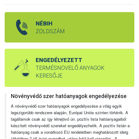
NÉBIH
ZÖLDSZÁM
ENGEDÉLYEZETT
TERMÉSNÖVELŐ ANYAGOK
KERESŐJE
Növényvédő szer hatóanyagok engedélyezése
A növényvédő szer hatóanyagok engedélyezése a világ egyik
legszigorúbb rendszere alapján, Európai Uniós szinten történik. A
tagállamok csak az így létrejövő ún. pozitív lista hatóanyagaiból
készített növényvédő szereket engedélyezhetik. A pozitív listán a
hatóanyag csak a vonatkozó EU rendeletben meghatározott ideig
(általában 7-15 évig) maradhat, utána felül kell vizsgálni. A