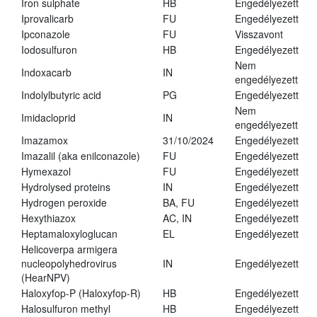
Iron sulphate
HB
Engedélyezett
Iprovalicarb
FU
Engedélyezett
Ipconazole
FU
Visszavont
Iodosulfuron
HB
Engedélyezett
Nem
Indoxacarb
IN
engedélyezett
Indolylbutyric acid
PG
Engedélyezett
Nem
Imidacloprid
IN
engedélyezett
Imazamox
31/10/2024
Engedélyezett
Imazalil (aka enilconazole)
FU
Engedélyezett
Hymexazol
FU
Engedélyezett
Hydrolysed proteins
IN
Engedélyezett
Hydrogen peroxide
BA, FU
Engedélyezett
Hexythiazox
AC, IN
Engedélyezett
Heptamaloxyloglucan
EL
Engedélyezett
Helicoverpa armigera
nucleopolyhedrovirus
IN
Engedélyezett
(HearNPV)
Haloxyfop-P (Haloxyfop-R)
HB
Engedélyezett
Halosulfuron methyl
HB
Engedélyezett