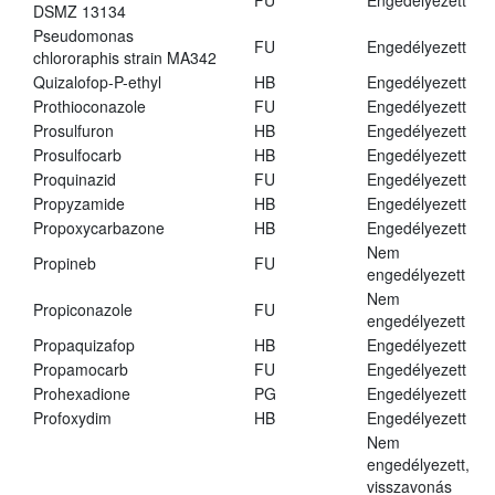
FU
Engedélyezett
DSMZ 13134
Pseudomonas
FU
Engedélyezett
chlororaphis strain MA342
Quizalofop-P-ethyl
HB
Engedélyezett
Prothioconazole
FU
Engedélyezett
Prosulfuron
HB
Engedélyezett
Prosulfocarb
HB
Engedélyezett
Proquinazid
FU
Engedélyezett
Propyzamide
HB
Engedélyezett
Propoxycarbazone
HB
Engedélyezett
Nem
Propineb
FU
engedélyezett
Nem
Propiconazole
FU
engedélyezett
Propaquizafop
HB
Engedélyezett
Propamocarb
FU
Engedélyezett
Prohexadione
PG
Engedélyezett
Profoxydim
HB
Engedélyezett
Nem
engedélyezett,
visszavonás