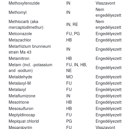
Methoxyfenozide
IN
Visszavont
Nem
Methomyl
IN
engedélyezett
Methiocarb (aka
Nem
IN, RE
mercaptodimethur)
engedélyezett
Metconazole
FU, PG
Engedélyezett
Metazachlor
HB
Engedélyezett
Metarhizium brunneum
IN
Engedélyezett
strain Ma 43
Metamitron
HB
Engedélyezett
Metam (incl. -potassium
FU, IN, HB,
Engedélyezett
and -sodium)
NE
Metaldehyde
MO
Engedélyezett
Metalaxyl-M
FU
Engedélyezett
Metalaxyl
FU
Engedélyezett
Metaflumizone
IN
Engedélyezett
Mesotrione
HB
Engedélyezett
Mesosulfuron
HB
Engedélyezett
Meptyldinocap
FU
Engedélyezett
Mepiquat chlorid
PG
Engedélyezett
Mepanipyrim
FU
Visszavont