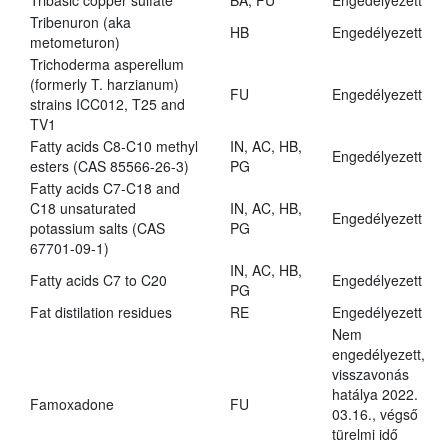
Tribasic copper sulfate
BA, FU
Engedélyezett
Tribenuron (aka
HB
Engedélyezett
metometuron)
Trichoderma asperellum
(formerly T. harzianum)
FU
Engedélyezett
strains ICC012, T25 and
TV1
Fatty acids C8-C10 methyl
IN, AC, HB,
Engedélyezett
esters (CAS 85566-26-3)
PG
Fatty acids C7-C18 and
C18 unsaturated
IN, AC, HB,
Engedélyezett
potassium salts (CAS
PG
67701-09-1)
IN, AC, HB,
Fatty acids C7 to C20
Engedélyezett
PG
Fat distilation residues
RE
Engedélyezett
Nem
engedélyezett,
visszavonás
hatálya 2022.
Famoxadone
FU
03.16., végső
türelmi idő