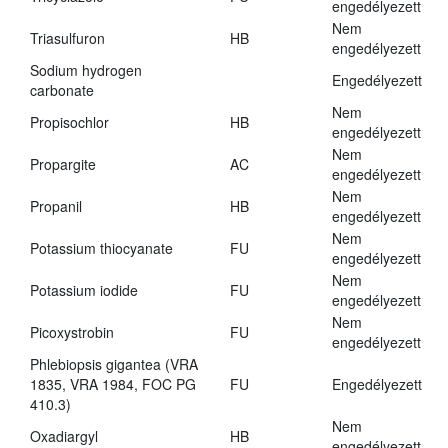
engedélyezett
Nem
Triasulfuron
HB
engedélyezett
Sodium hydrogen
Engedélyezett
carbonate
Nem
Propisochlor
HB
engedélyezett
Nem
Propargite
AC
engedélyezett
Nem
Propanil
HB
engedélyezett
Nem
Potassium thiocyanate
FU
engedélyezett
Nem
Potassium iodide
FU
engedélyezett
Nem
Picoxystrobin
FU
engedélyezett
Phlebiopsis gigantea (VRA
1835, VRA 1984, FOC PG
FU
Engedélyezett
410.3)
Nem
Oxadiargyl
HB
engedélyezett