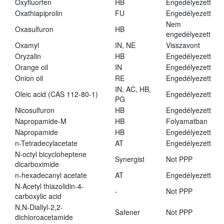
Oxyfluorfen
HB
Engedélyezett
Oxathiapiprolin
FU
Engedélyezett
Nem
Oxasulfuron
HB
engedélyezett
Oxamyl
IN, NE
Visszavont
Oryzalin
HB
Engedélyezett
Orange oil
IN
Engedélyezett
Onion oil
RE
Engedélyezett
IN, AC, HB,
Oleic acid (CAS 112-80-1)
Engedélyezett
PG
Nicosulfuron
HB
Engedélyezett
Napropamide-M
HB
Folyamatban
Napropamide
HB
Engedélyezett
n-Tetradecylacetate
AT
Engedélyezett
N-octyl bicycloheptene
Synergist
Not PPP
dicarboximide
n-hexadecanyl acetate
AT
Engedélyezett
N-Acetyl thiazolidin-4-
-
Not PPP
carboxylic acid
N,N-Diallyl-2,2-
Safener
Not PPP
dichloroacetamide