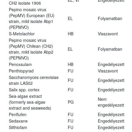
EL, VI
Engedélyezett
CH2 isolate 1906
Pepino mosaic virus
(PepMV) European (EU)
EL
Folyamatban
strain, mild isolate Abp1
(PEPMVO)
S-Metolachlor
HB
Visszavont
Pepino mosaic virus
(PepMV) Chilean (CH2)
EL
Folyamatban
strain, mild isolate Abp2
(PEPMVO)
Penoxsulam
HB
Engedélyezett
Penthiopyrad
FU
Visszavont
Saccharomyces cerevisiae
FU
Engedélyezett
strain LAS02
Salix spp. cortex
FU
Engedélyezett
Sea-algae extract
Nem
(formerly sea-algae
PG
engedélyezett
extract and seaweeds)
Penflufen
FU
Engedélyezett
Sedaxane
FU
Engedélyezett
Silthiofam
FU
Engedélyezett