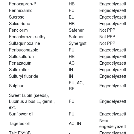
Fenoxaprop-P
HB
Engedélyezett
Fenhexamid
FU
Engedélyezett
Sucrose
EL
Engedélyezett
Sulcotrione
HB
Engedélyezett
Fenclorim
Safener
Not PPP
Fenchlorazole-ethyl
Safener
Not PPP
Sulfaquinoxaline
Synergist
Not PPP
Fenbuconazole
FU
Engedélyezett
Sulfosulfuron
HB
Engedélyezett
Fenazaquin
AC
Engedélyezett
Sulfoxaflor
IN
Engedélyezett
Sulfuryl fluoride
IN
Engedélyezett
FU, AC,
Sulphur
Engedélyezett
RE
Sweet Lupin (seeds),
Lupinus albus L., germ.,
FU
Engedélyezett
ext.
Sunflower oil
FU
Engedélyezett
Nem
Tagetes oil
AC, IN
engedélyezett
Talc E553B
-
Engedélyezett