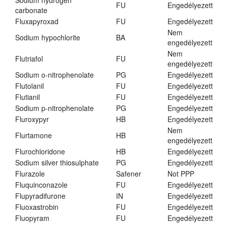
Sodium hydrogen
FU
Engedélyezett
carbonate
Fluxapyroxad
FU
Engedélyezett
Nem
Sodium hypochlorite
BA
engedélyezett
Nem
Flutriafol
FU
engedélyezett
Sodium o-nitrophenolate
PG
Engedélyezett
Flutolanil
FU
Engedélyezett
Flutianil
FU
Engedélyezett
Sodium p-nitrophenolate
PG
Engedélyezett
Fluroxypyr
HB
Engedélyezett
Nem
Flurtamone
HB
engedélyezett
Flurochloridone
HB
Engedélyezett
Sodium silver thiosulphate
PG
Engedélyezett
Flurazole
Safener
Not PPP
Fluquinconazole
FU
Engedélyezett
Flupyradifurone
IN
Engedélyezett
Fluoxastrobin
FU
Engedélyezett
Fluopyram
FU
Engedélyezett