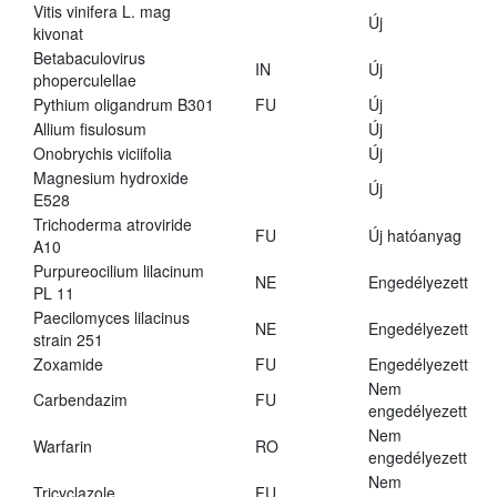
Vitis vinifera L. mag
Új
kivonat
Betabaculovirus
IN
Új
phoperculellae
Pythium oligandrum B301
FU
Új
Allium fisulosum
Új
Onobrychis viciifolia
Új
Magnesium hydroxide
Új
E528
Trichoderma atroviride
FU
Új hatóanyag
A10
Purpureocilium lilacinum
NE
Engedélyezett
PL 11
Paecilomyces lilacinus
NE
Engedélyezett
strain 251
Zoxamide
FU
Engedélyezett
Nem
Carbendazim
FU
engedélyezett
Nem
Warfarin
RO
engedélyezett
Nem
Tricyclazole
FU