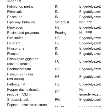
sheep fat
Pirimiphos-methyl
IN
Engedélyezett
Pirimicarb
IN
Engedélyezett
Rescalure
IN
Engedélyezett
Piperonyl butoxide
Synergist
Not PPP
Pinoxaden
HB
Engedélyezett
Resins and polymers
Pruning
Not PPP
Picolinafen
HB
Engedélyezett
Picloram
HB
Engedélyezett
Phosphane
IN
Engedélyezett
Phosmet
IN
Engedélyezett
Phlebiopsis gigantea
FU
Engedélyezett
(several strains)
Phenmedipham
HB
Engedélyezett
Rimsulfuron (aka
HB
Engedélyezett
renriduron)
Pethoxamid
HB
Engedélyezett
Pepper dust extraction
Nem
RE
residue (PDER)
engedélyezett
S-abscisic acid
PG
Engedélyezett
Pepino mosaic virus strain