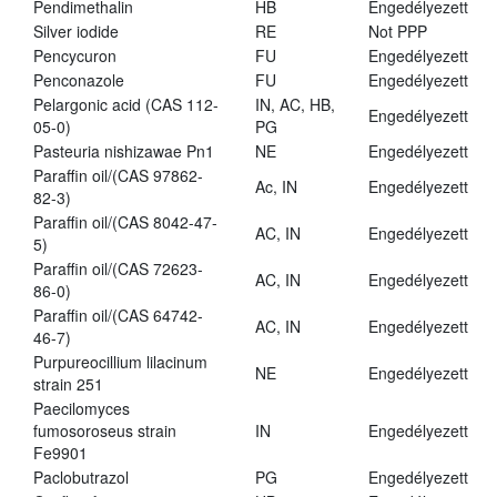
Pendimethalin
HB
Engedélyezett
Silver iodide
RE
Not PPP
Pencycuron
FU
Engedélyezett
Penconazole
FU
Engedélyezett
Pelargonic acid (CAS 112-
IN, AC, HB,
Engedélyezett
05-0)
PG
Pasteuria nishizawae Pn1
NE
Engedélyezett
Paraffin oil/(CAS 97862-
Ac, IN
Engedélyezett
82-3)
Paraffin oil/(CAS 8042-47-
AC, IN
Engedélyezett
5)
Paraffin oil/(CAS 72623-
AC, IN
Engedélyezett
86-0)
Paraffin oil/(CAS 64742-
AC, IN
Engedélyezett
46-7)
Purpureocillium lilacinum
NE
Engedélyezett
strain 251
Paecilomyces
fumosoroseus strain
IN
Engedélyezett
Fe9901
Paclobutrazol
PG
Engedélyezett