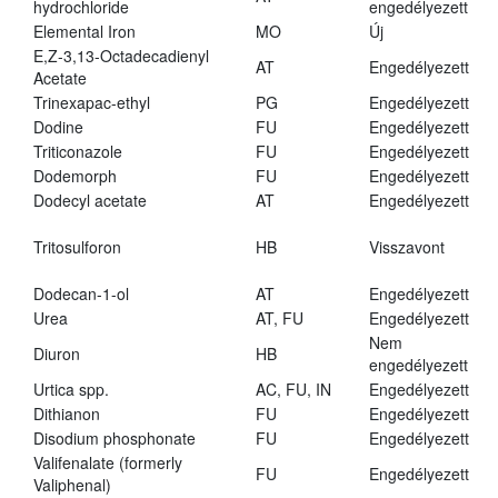
hydrochloride
engedélyezett
Elemental Iron
MO
Új
E,Z-3,13-Octadecadienyl
AT
Engedélyezett
Acetate
Trinexapac-ethyl
PG
Engedélyezett
Dodine
FU
Engedélyezett
Triticonazole
FU
Engedélyezett
Dodemorph
FU
Engedélyezett
Dodecyl acetate
AT
Engedélyezett
Tritosulforon
HB
Visszavont
Dodecan-1-ol
AT
Engedélyezett
Urea
AT, FU
Engedélyezett
Nem
Diuron
HB
engedélyezett
Urtica spp.
AC, FU, IN
Engedélyezett
Dithianon
FU
Engedélyezett
Disodium phosphonate
FU
Engedélyezett
Valifenalate (formerly
FU
Engedélyezett
Valiphenal)