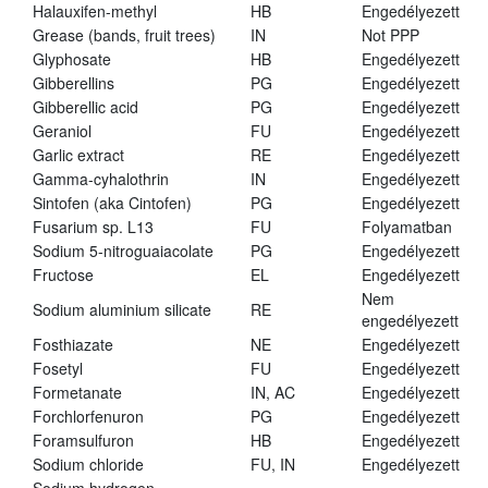
Halauxifen-methyl
HB
Engedélyezett
Grease (bands, fruit trees)
IN
Not PPP
Glyphosate
HB
Engedélyezett
Gibberellins
PG
Engedélyezett
Gibberellic acid
PG
Engedélyezett
Geraniol
FU
Engedélyezett
Garlic extract
RE
Engedélyezett
Gamma-cyhalothrin
IN
Engedélyezett
Sintofen (aka Cintofen)
PG
Engedélyezett
Fusarium sp. L13
FU
Folyamatban
Sodium 5-nitroguaiacolate
PG
Engedélyezett
Fructose
EL
Engedélyezett
Nem
Sodium aluminium silicate
RE
engedélyezett
Fosthiazate
NE
Engedélyezett
Fosetyl
FU
Engedélyezett
Formetanate
IN, AC
Engedélyezett
Forchlorfenuron
PG
Engedélyezett
Foramsulfuron
HB
Engedélyezett
Sodium chloride
FU, IN
Engedélyezett