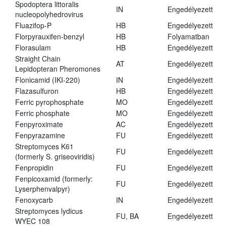
Spodoptera littoralis
IN
Engedélyezett
nucleopolyhedrovirus
Fluazifop-P
HB
Engedélyezett
Florpyrauxifen-benzyl
HB
Folyamatban
Florasulam
HB
Engedélyezett
Straight Chain
AT
Engedélyezett
Lepidopteran Pheromones
Flonicamid (IKI-220)
IN
Engedélyezett
Flazasulfuron
HB
Engedélyezett
Ferric pyrophosphate
MO
Engedélyezett
Ferric phosphate
MO
Engedélyezett
Fenpyroximate
AC
Engedélyezett
Fenpyrazamine
FU
Engedélyezett
Streptomyces K61
FU
Engedélyezett
(formerly S. griseoviridis)
Fenpropidin
FU
Engedélyezett
Fenpicoxamid (formerly:
FU
Engedélyezett
Lyserphenvalpyr)
Fenoxycarb
IN
Engedélyezett
Streptomyces lydicus
FU, BA
Engedélyezett
WYEC 108