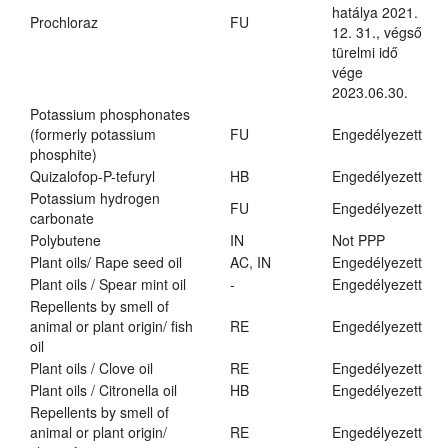
hatálya 2021.
Prochloraz
FU
12. 31., végső
türelmi idő
vége
2023.06.30.
Potassium phosphonates
(formerly potassium
FU
Engedélyezett
phosphite)
Quizalofop-P-tefuryl
HB
Engedélyezett
Potassium hydrogen
FU
Engedélyezett
carbonate
Polybutene
IN
Not PPP
Plant oils/ Rape seed oil
AC, IN
Engedélyezett
Plant oils / Spear mint oil
-
Engedélyezett
Repellents by smell of
animal or plant origin/ fish
RE
Engedélyezett
oil
Plant oils / Clove oil
RE
Engedélyezett
Plant oils / Citronella oil
HB
Engedélyezett
Repellents by smell of
animal or plant origin/
RE
Engedélyezett