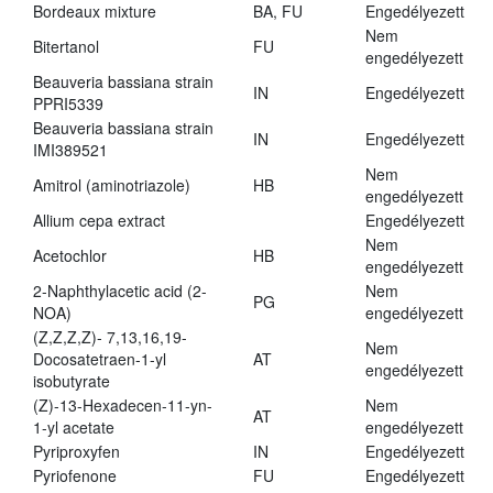
Bordeaux mixture
BA, FU
Engedélyezett
Nem
Bitertanol
FU
engedélyezett
Beauveria bassiana strain
IN
Engedélyezett
PPRI5339
Beauveria bassiana strain
IN
Engedélyezett
IMI389521
Nem
Amitrol (aminotriazole)
HB
engedélyezett
Allium cepa extract
Engedélyezett
Nem
Acetochlor
HB
engedélyezett
2-Naphthylacetic acid (2-
Nem
PG
NOA)
engedélyezett
(Z,Z,Z,Z)- 7,13,16,19-
Nem
Docosatetraen-1-yl
AT
engedélyezett
isobutyrate
(Z)-13-Hexadecen-11-yn-
Nem
AT
1-yl acetate
engedélyezett
Pyriproxyfen
IN
Engedélyezett
Pyriofenone
FU
Engedélyezett