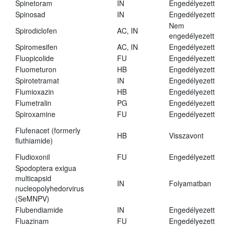
Spinetoram
IN
Engedélyezett
Spinosad
IN
Engedélyezett
Nem
Spirodiclofen
AC, IN
engedélyezett
Spiromesifen
AC, IN
Engedélyezett
Fluopicolide
FU
Engedélyezett
Fluometuron
HB
Engedélyezett
Spirotetramat
IN
Engedélyezett
Flumioxazin
HB
Engedélyezett
Flumetralin
PG
Engedélyezett
Spiroxamine
FU
Engedélyezett
Flufenacet (formerly
HB
Visszavont
fluthiamide)
Fludioxonil
FU
Engedélyezett
Spodoptera exigua
multicapsid
IN
Folyamatban
nucleopolyhedorvirus
(SeMNPV)
Flubendiamide
IN
Engedélyezett
Fluazinam
FU
Engedélyezett