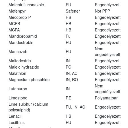
Mefentrifluconazole
FU
Engedélyezett
Mefenpyr
Safener
Not PPP
Mecoprop-P
HB
Engedélyezett
MCPB
HB
Engedélyezett
MCPA
HB
Engedélyezett
Mandipropamid
Fu
Engedélyezett
Mandestrobin
FU
Engedélyezett
Nem
Mancozeb
FU
engedélyezett
Maltodextrin
IN
Engedélyezett
Maleic hydrazide
PG
Engedélyezett
Malathion
IN, AC
Engedélyezett
Magnesium phosphide
IN, RO
Engedélyezett
Nem
Lufenuron
IN
engedélyezett
Limestone
RE
Folyamatban
Lime sulphur (calcium
FU, IN, AC
Engedélyezett
polysulphid)
Lenacil
HB
Engedélyezett
Lecithins
FU
Engedélyezett