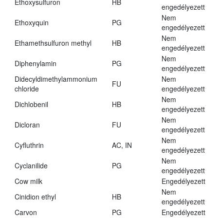
Ethoxysulfuron
HB
engedélyezett
Nem
Ethoxyquin
PG
engedélyezett
Nem
Ethamethsulfuron methyl
HB
engedélyezett
Nem
Diphenylamin
PG
engedélyezett
Didecyldimethylammonium
Nem
FU
chloride
engedélyezett
Nem
Dichlobenil
HB
engedélyezett
Nem
Dicloran
FU
engedélyezett
Nem
Cyfluthrin
AC, IN
engedélyezett
Nem
Cyclanilide
PG
engedélyezett
Cow milk
Engedélyezett
Nem
Cinidion ethyl
HB
engedélyezett
Carvon
PG
Engedélyezett