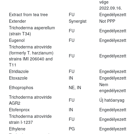
vége
2022.09.16.
Extract from tea tree
FU
Engedélyezett
Extender
Synergist
Not PPP
Trichoderma asperellum
FU
Engedélyezett
(strain T34)
Eugenol
FU
Engedélyezett
Trichoderma atroviride
(formerly T. harzianum)
FU
Engedélyezett
strains IMI 206040 and
T11
Etridiazole
FU
Engedélyezett
Etoxazole
IN
Engedélyezett
Nem
Ethoprophos
NE, IN
engedélyezett
Trichoderma atroviride
FU
Új hatóanyag
AGR2
Etofenprox
IN
Engedélyezett
Trichoderma atroviride
FU
Engedélyezett
strain I-1237
Ethylene
PG
Engedélyezett