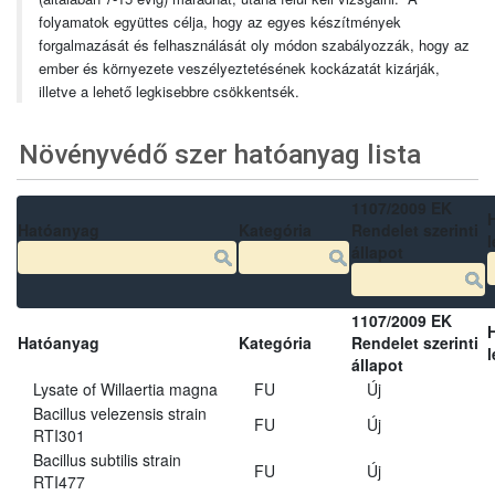
folyamatok együttes célja, hogy az egyes készítmények
forgalmazását és felhasználását oly módon szabályozzák, hogy az
ember és környezete veszélyeztetésének kockázatát kizárják,
illetve a lehető legkisebbre csökkentsék.
Növényvédő szer hatóanyag lista
1107/2009 EK
Hatóanyag
Kategória
Rendelet szerinti
l
állapot
1107/2009 EK
Hatóanyag
Kategória
Rendelet szerinti
l
állapot
Lysate of Willaertia magna
FU
Új
Bacillus velezensis strain
FU
Új
RTI301
Bacillus subtilis strain
FU
Új
RTI477