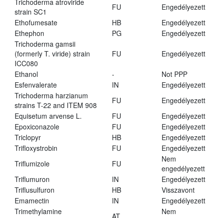
Trichoderma atroviride
FU
Engedélyezett
strain SC1
Ethofumesate
HB
Engedélyezett
Ethephon
PG
Engedélyezett
Trichoderma gamsii
(formerly T. viride) strain
FU
Engedélyezett
ICC080
Ethanol
-
Not PPP
Esfenvalerate
IN
Engedélyezett
Trichoderma harzianum
FU
Engedélyezett
strains T-22 and ITEM 908
Equisetum arvense L.
FU
Engedélyezett
Epoxiconazole
FU
Engedélyezett
Triclopyr
HB
Engedélyezett
Trifloxystrobin
FU
Engedélyezett
Nem
Triflumizole
FU
engedélyezett
Triflumuron
IN
Engedélyezett
Triflusulfuron
HB
Visszavont
Emamectin
IN
Engedélyezett
Trimethylamine
Nem
AT