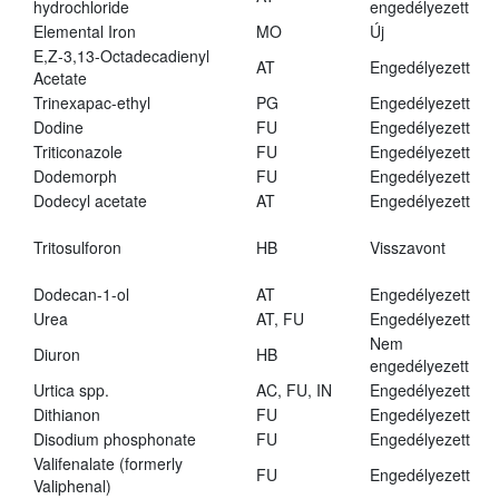
hydrochloride
engedélyezett
Elemental Iron
MO
Új
E,Z-3,13-Octadecadienyl
AT
Engedélyezett
Acetate
Trinexapac-ethyl
PG
Engedélyezett
Dodine
FU
Engedélyezett
Triticonazole
FU
Engedélyezett
Dodemorph
FU
Engedélyezett
Dodecyl acetate
AT
Engedélyezett
Tritosulforon
HB
Visszavont
Dodecan-1-ol
AT
Engedélyezett
Urea
AT, FU
Engedélyezett
Nem
Diuron
HB
engedélyezett
Urtica spp.
AC, FU, IN
Engedélyezett
Dithianon
FU
Engedélyezett
Disodium phosphonate
FU
Engedélyezett
Valifenalate (formerly
FU
Engedélyezett
Valiphenal)