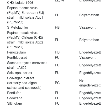
EL, VI
Engedélyezett
CH2 isolate 1906
Pepino mosaic virus
(PepMV) European (EU)
EL
Folyamatban
strain, mild isolate Abp1
(PEPMVO)
S-Metolachlor
HB
Visszavont
Pepino mosaic virus
(PepMV) Chilean (CH2)
EL
Folyamatban
strain, mild isolate Abp2
(PEPMVO)
Penoxsulam
HB
Engedélyezett
Penthiopyrad
FU
Visszavont
Saccharomyces cerevisiae
FU
Engedélyezett
strain LAS02
Salix spp. cortex
FU
Engedélyezett
Sea-algae extract
Nem
(formerly sea-algae
PG
engedélyezett
extract and seaweeds)
Penflufen
FU
Engedélyezett
Sedaxane
FU
Engedélyezett
Silthiofam
FU
Engedélyezett