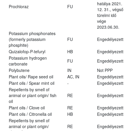
hatálya 2021.
Prochloraz
FU
12. 31., végső
türelmi idő
vége
2023.06.30.
Potassium phosphonates
(formerly potassium
FU
Engedélyezett
phosphite)
Quizalofop-P-tefuryl
HB
Engedélyezett
Potassium hydrogen
FU
Engedélyezett
carbonate
Polybutene
IN
Not PPP
Plant oils/ Rape seed oil
AC, IN
Engedélyezett
Plant oils / Spear mint oil
-
Engedélyezett
Repellents by smell of
animal or plant origin/ fish
RE
Engedélyezett
oil
Plant oils / Clove oil
RE
Engedélyezett
Plant oils / Citronella oil
HB
Engedélyezett
Repellents by smell of
animal or plant origin/
RE
Engedélyezett