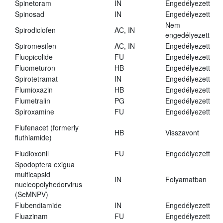
Spinetoram
IN
Engedélyezett
Spinosad
IN
Engedélyezett
Nem
Spirodiclofen
AC, IN
engedélyezett
Spiromesifen
AC, IN
Engedélyezett
Fluopicolide
FU
Engedélyezett
Fluometuron
HB
Engedélyezett
Spirotetramat
IN
Engedélyezett
Flumioxazin
HB
Engedélyezett
Flumetralin
PG
Engedélyezett
Spiroxamine
FU
Engedélyezett
Flufenacet (formerly
HB
Visszavont
fluthiamide)
Fludioxonil
FU
Engedélyezett
Spodoptera exigua
multicapsid
IN
Folyamatban
nucleopolyhedorvirus
(SeMNPV)
Flubendiamide
IN
Engedélyezett
Fluazinam
FU
Engedélyezett