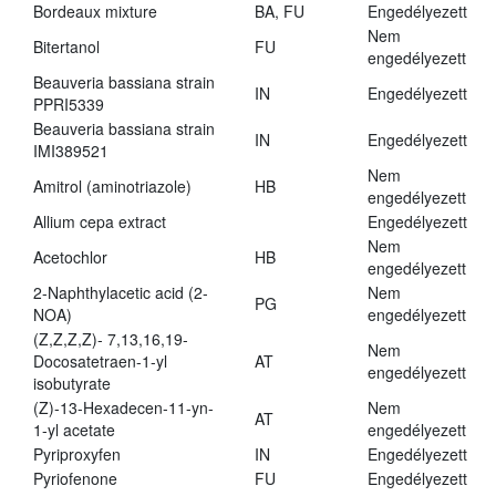
Bordeaux mixture
BA, FU
Engedélyezett
Nem
Bitertanol
FU
engedélyezett
Beauveria bassiana strain
IN
Engedélyezett
PPRI5339
Beauveria bassiana strain
IN
Engedélyezett
IMI389521
Nem
Amitrol (aminotriazole)
HB
engedélyezett
Allium cepa extract
Engedélyezett
Nem
Acetochlor
HB
engedélyezett
2-Naphthylacetic acid (2-
Nem
PG
NOA)
engedélyezett
(Z,Z,Z,Z)- 7,13,16,19-
Nem
Docosatetraen-1-yl
AT
engedélyezett
isobutyrate
(Z)-13-Hexadecen-11-yn-
Nem
AT
1-yl acetate
engedélyezett
Pyriproxyfen
IN
Engedélyezett
Pyriofenone
FU
Engedélyezett