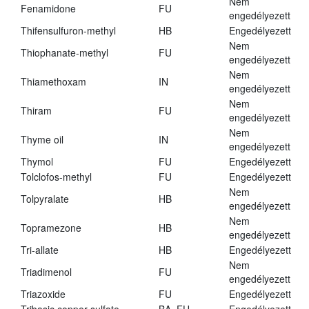
Nem
Fenamidone
FU
engedélyezett
Thifensulfuron-methyl
HB
Engedélyezett
Nem
Thiophanate-methyl
FU
engedélyezett
Nem
Thiamethoxam
IN
engedélyezett
Nem
Thiram
FU
engedélyezett
Nem
Thyme oil
IN
engedélyezett
Thymol
FU
Engedélyezett
Tolclofos-methyl
FU
Engedélyezett
Nem
Tolpyralate
HB
engedélyezett
Nem
Topramezone
HB
engedélyezett
Tri-allate
HB
Engedélyezett
Nem
Triadimenol
FU
engedélyezett
Triazoxide
FU
Engedélyezett