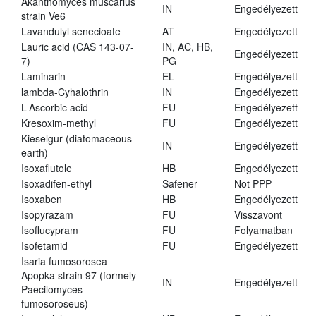
Akanthomyces muscarius
IN
Engedélyezett
strain Ve6
Lavandulyl senecioate
AT
Engedélyezett
Lauric acid (CAS 143-07-
IN, AC, HB,
Engedélyezett
7)
PG
Laminarin
EL
Engedélyezett
lambda-Cyhalothrin
IN
Engedélyezett
L-Ascorbic acid
FU
Engedélyezett
Kresoxim-methyl
FU
Engedélyezett
Kieselgur (diatomaceous
IN
Engedélyezett
earth)
Isoxaflutole
HB
Engedélyezett
Isoxadifen-ethyl
Safener
Not PPP
Isoxaben
HB
Engedélyezett
Isopyrazam
FU
Visszavont
Isoflucypram
FU
Folyamatban
Isofetamid
FU
Engedélyezett
Isaria fumosorosea
Apopka strain 97 (formely
IN
Engedélyezett
Paecilomyces
fumosoroseus)