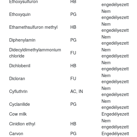
Ethoxysulfuron
HB
engedélyezett
Nem
Ethoxyquin
PG
engedélyezett
Nem
Ethamethsulfuron methyl
HB
engedélyezett
Nem
Diphenylamin
PG
engedélyezett
Didecyldimethylammonium
Nem
FU
chloride
engedélyezett
Nem
Dichlobenil
HB
engedélyezett
Nem
Dicloran
FU
engedélyezett
Nem
Cyfluthrin
AC, IN
engedélyezett
Nem
Cyclanilide
PG
engedélyezett
Cow milk
Engedélyezett
Nem
Cinidion ethyl
HB
engedélyezett
Carvon
PG
Engedélyezett