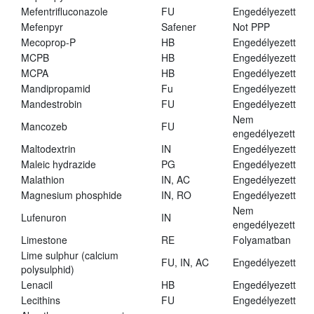
Mefentrifluconazole
FU
Engedélyezett
Mefenpyr
Safener
Not PPP
Mecoprop-P
HB
Engedélyezett
MCPB
HB
Engedélyezett
MCPA
HB
Engedélyezett
Mandipropamid
Fu
Engedélyezett
Mandestrobin
FU
Engedélyezett
Nem
Mancozeb
FU
engedélyezett
Maltodextrin
IN
Engedélyezett
Maleic hydrazide
PG
Engedélyezett
Malathion
IN, AC
Engedélyezett
Magnesium phosphide
IN, RO
Engedélyezett
Nem
Lufenuron
IN
engedélyezett
Limestone
RE
Folyamatban
Lime sulphur (calcium
FU, IN, AC
Engedélyezett
polysulphid)
Lenacil
HB
Engedélyezett
Lecithins
FU
Engedélyezett