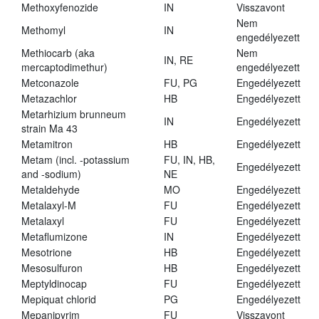
Methoxyfenozide
IN
Visszavont
Nem
Methomyl
IN
engedélyezett
Methiocarb (aka
Nem
IN, RE
mercaptodimethur)
engedélyezett
Metconazole
FU, PG
Engedélyezett
Metazachlor
HB
Engedélyezett
Metarhizium brunneum
IN
Engedélyezett
strain Ma 43
Metamitron
HB
Engedélyezett
Metam (incl. -potassium
FU, IN, HB,
Engedélyezett
and -sodium)
NE
Metaldehyde
MO
Engedélyezett
Metalaxyl-M
FU
Engedélyezett
Metalaxyl
FU
Engedélyezett
Metaflumizone
IN
Engedélyezett
Mesotrione
HB
Engedélyezett
Mesosulfuron
HB
Engedélyezett
Meptyldinocap
FU
Engedélyezett
Mepiquat chlorid
PG
Engedélyezett
Mepanipyrim
FU
Visszavont