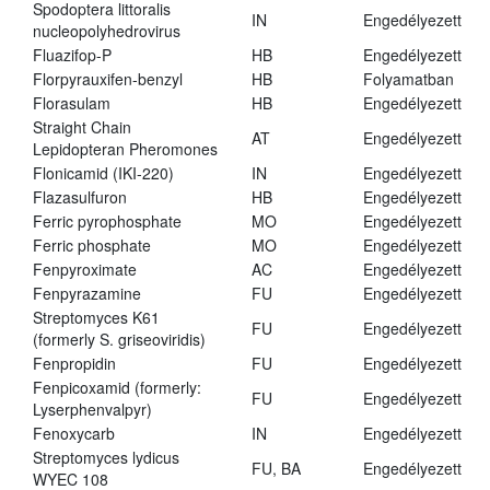
Spodoptera littoralis
IN
Engedélyezett
nucleopolyhedrovirus
Fluazifop-P
HB
Engedélyezett
Florpyrauxifen-benzyl
HB
Folyamatban
Florasulam
HB
Engedélyezett
Straight Chain
AT
Engedélyezett
Lepidopteran Pheromones
Flonicamid (IKI-220)
IN
Engedélyezett
Flazasulfuron
HB
Engedélyezett
Ferric pyrophosphate
MO
Engedélyezett
Ferric phosphate
MO
Engedélyezett
Fenpyroximate
AC
Engedélyezett
Fenpyrazamine
FU
Engedélyezett
Streptomyces K61
FU
Engedélyezett
(formerly S. griseoviridis)
Fenpropidin
FU
Engedélyezett
Fenpicoxamid (formerly:
FU
Engedélyezett
Lyserphenvalpyr)
Fenoxycarb
IN
Engedélyezett
Streptomyces lydicus
FU, BA
Engedélyezett
WYEC 108