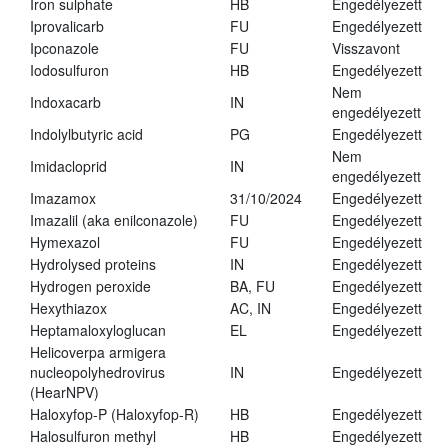
Iron sulphate
HB
Engedélyezett
Iprovalicarb
FU
Engedélyezett
Ipconazole
FU
Visszavont
Iodosulfuron
HB
Engedélyezett
Nem
Indoxacarb
IN
engedélyezett
Indolylbutyric acid
PG
Engedélyezett
Nem
Imidacloprid
IN
engedélyezett
Imazamox
31/10/2024
Engedélyezett
Imazalil (aka enilconazole)
FU
Engedélyezett
Hymexazol
FU
Engedélyezett
Hydrolysed proteins
IN
Engedélyezett
Hydrogen peroxide
BA, FU
Engedélyezett
Hexythiazox
AC, IN
Engedélyezett
Heptamaloxyloglucan
EL
Engedélyezett
Helicoverpa armigera
nucleopolyhedrovirus
IN
Engedélyezett
(HearNPV)
Haloxyfop-P (Haloxyfop-R)
HB
Engedélyezett
Halosulfuron methyl
HB
Engedélyezett