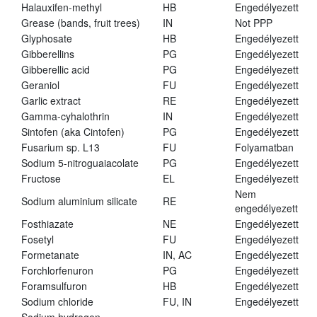
Halauxifen-methyl
HB
Engedélyezett
Grease (bands, fruit trees)
IN
Not PPP
Glyphosate
HB
Engedélyezett
Gibberellins
PG
Engedélyezett
Gibberellic acid
PG
Engedélyezett
Geraniol
FU
Engedélyezett
Garlic extract
RE
Engedélyezett
Gamma-cyhalothrin
IN
Engedélyezett
Sintofen (aka Cintofen)
PG
Engedélyezett
Fusarium sp. L13
FU
Folyamatban
Sodium 5-nitroguaiacolate
PG
Engedélyezett
Fructose
EL
Engedélyezett
Nem
Sodium aluminium silicate
RE
engedélyezett
Fosthiazate
NE
Engedélyezett
Fosetyl
FU
Engedélyezett
Formetanate
IN, AC
Engedélyezett
Forchlorfenuron
PG
Engedélyezett
Foramsulfuron
HB
Engedélyezett
Sodium chloride
FU, IN
Engedélyezett