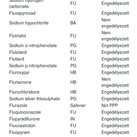
Sodium hydrogen
FU
Engedélyezett
carbonate
Fluxapyroxad
FU
Engedélyezett
Nem
Sodium hypochlorite
BA
engedélyezett
Nem
Flutriafol
FU
engedélyezett
Sodium o-nitrophenolate
PG
Engedélyezett
Flutolanil
FU
Engedélyezett
Flutianil
FU
Engedélyezett
Sodium p-nitrophenolate
PG
Engedélyezett
Fluroxypyr
HB
Engedélyezett
Nem
Flurtamone
HB
engedélyezett
Flurochloridone
HB
Engedélyezett
Sodium silver thiosulphate
PG
Engedélyezett
Flurazole
Safener
Not PPP
Fluquinconazole
FU
Engedélyezett
Flupyradifurone
IN
Engedélyezett
Fluoxastrobin
FU
Engedélyezett
Fluopyram
FU
Engedélyezett