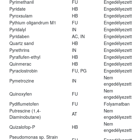
Pyrimethanil
FU
Engedélyezett
Pyridate
HB
Engedélyezett
Pyroxsulam
HB
Engedélyezett
Pythium oligandrum M1
FU
Engedélyezett
Pyridalyl
IN
Engedélyezett
Pyridaben
AC, IN
Engedélyezett
Quartz sand
HB
Engedélyezett
Pyrethrins
IN
Engedélyezett
Pyraflufen-ethyl
HB
Engedélyezett
Quinmerac
HB
Engedélyezett
Pyraclostrobin
FU, PG
Engedélyezett
Nem
Pymetrozine
IN
engedélyezett
Nem
Quinoxyfen
FU
engedélyezett
Pydiflumetofen
FU
Folyamatban
Putrescine (1,4-
Nem
AT
Diaminobutane)
engedélyezett
Nem
Quizalofop-P
HB
engedélyezett
Pseudomonas sp. Strain