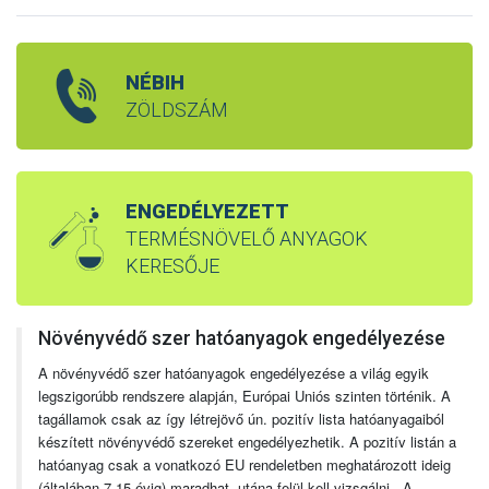
NÉBIH
ZÖLDSZÁM
ENGEDÉLYEZETT
TERMÉSNÖVELŐ ANYAGOK
KERESŐJE
Növényvédő szer hatóanyagok engedélyezése
A növényvédő szer hatóanyagok engedélyezése a világ egyik
legszigorúbb rendszere alapján, Európai Uniós szinten történik. A
tagállamok csak az így létrejövő ún. pozitív lista hatóanyagaiból
készített növényvédő szereket engedélyezhetik. A pozitív listán a
hatóanyag csak a vonatkozó EU rendeletben meghatározott ideig
(általában 7-15 évig) maradhat, utána felül kell vizsgálni. A