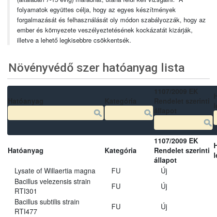
folyamatok együttes célja, hogy az egyes készítmények
forgalmazását és felhasználását oly módon szabályozzák, hogy az
ember és környezete veszélyeztetésének kockázatát kizárják,
illetve a lehető legkisebbre csökkentsék.
Növényvédő szer hatóanyag lista
1107/2009 EK
Hatóanyag
Kategória
Rendelet szerinti
l
állapot
1107/2009 EK
Hatóanyag
Kategória
Rendelet szerinti
l
állapot
Lysate of Willaertia magna
FU
Új
Bacillus velezensis strain
FU
Új
RTI301
Bacillus subtilis strain
FU
Új
RTI477