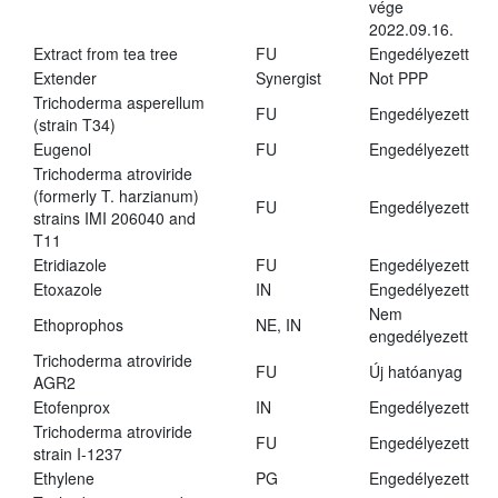
vége
2022.09.16.
Extract from tea tree
FU
Engedélyezett
Extender
Synergist
Not PPP
Trichoderma asperellum
FU
Engedélyezett
(strain T34)
Eugenol
FU
Engedélyezett
Trichoderma atroviride
(formerly T. harzianum)
FU
Engedélyezett
strains IMI 206040 and
T11
Etridiazole
FU
Engedélyezett
Etoxazole
IN
Engedélyezett
Nem
Ethoprophos
NE, IN
engedélyezett
Trichoderma atroviride
FU
Új hatóanyag
AGR2
Etofenprox
IN
Engedélyezett
Trichoderma atroviride
FU
Engedélyezett
strain I-1237
Ethylene
PG
Engedélyezett