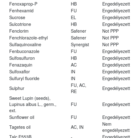
Fenoxaprop-P
HB
Engedélyezett
Fenhexamid
FU
Engedélyezett
Sucrose
EL
Engedélyezett
Sulcotrione
HB
Engedélyezett
Fenclorim
Safener
Not PPP
Fenchlorazole-ethyl
Safener
Not PPP
Sulfaquinoxaline
Synergist
Not PPP
Fenbuconazole
FU
Engedélyezett
Sulfosulfuron
HB
Engedélyezett
Fenazaquin
AC
Engedélyezett
Sulfoxaflor
IN
Engedélyezett
Sulfuryl fluoride
IN
Engedélyezett
FU, AC,
Sulphur
Engedélyezett
RE
Sweet Lupin (seeds),
Lupinus albus L., germ.,
FU
Engedélyezett
ext.
Sunflower oil
FU
Engedélyezett
Nem
Tagetes oil
AC, IN
engedélyezett
Talc E553B
-
Engedélyezett