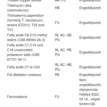
Tribasic copper sulfate
BA, FU
Engedélyezett
Tribenuron (aka
HB
Engedélyezett
metometuron)
Trichoderma asperellum
(formerly T. harzianum)
FU
Engedélyezett
strains ICC012, T25 and
TV1
Fatty acids C8-C10 methyl
IN, AC, HB,
Engedélyezett
esters (CAS 85566-26-3)
PG
Fatty acids C7-C18 and
C18 unsaturated
IN, AC, HB,
Engedélyezett
potassium salts (CAS
PG
67701-09-1)
IN, AC, HB,
Fatty acids C7 to C20
Engedélyezett
PG
Fat distilation residues
RE
Engedélyezett
Nem
engedélyezett,
visszavonás
hatálya 2022.
Famoxadone
FU
03.16., végső
türelmi idő