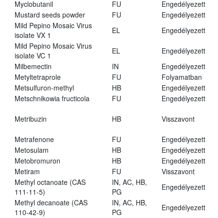
Myclobutanil
FU
Engedélyezett
Mustard seeds powder
FU
Engedélyezett
Mild Pepino Mosaic Virus
EL
Engedélyezett
isolate VX 1
Mild Pepino Mosaic Virus
EL
Engedélyezett
isolate VC 1
Milbemectin
IN
Engedélyezett
Metyltetraprole
FU
Folyamatban
Metsulfuron-methyl
HB
Engedélyezett
Metschnikowia fructicola
FU
Engedélyezett
Metribuzin
HB
Visszavont
Metrafenone
FU
Engedélyezett
Metosulam
HB
Engedélyezett
Metobromuron
HB
Engedélyezett
Metiram
FU
Visszavont
Methyl octanoate (CAS
IN, AC, HB,
Engedélyezett
111-11-5)
PG
Methyl decanoate (CAS
IN, AC, HB,
Engedélyezett
110-42-9)
PG