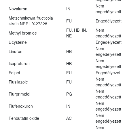
Nem
Novaluron
IN
engedélyezett
Metschnikowia fructicola
FU
Engedélyezett
strain NRRL Y-27328
FU, HB, IN,
Nem
Methyl bromide
NE
engedélyezett
L-cysteine
Engedélyezett
Nem
Linuron
HB
engedélyezett
Nem
Isoproturon
HB
engedélyezett
Folpet
FU
Engedélyezett
Nem
Flusilazole
FU
engedélyezett
Nem
Flurprimidol
PG
engedélyezett
Nem
Flufenoxuron
IN
engedélyezett
Nem
Fenbutatin oxide
AC
engedélyezett
Nem