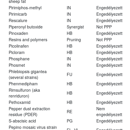
sheep fat
Pirimiphos-methyl
IN
Engedélyezett
Pirimicarb
IN
Engedélyezett
Rescalure
IN
Engedélyezett
Piperonyl butoxide
Synergist
Not PPP
Pinoxaden
HB
Engedélyezett
Resins and polymers
Pruning
Not PPP
Picolinafen
HB
Engedélyezett
Picloram
HB
Engedélyezett
Phosphane
IN
Engedélyezett
Phosmet
IN
Engedélyezett
Phlebiopsis gigantea
FU
Engedélyezett
(several strains)
Phenmedipham
HB
Engedélyezett
Rimsulfuron (aka
HB
Engedélyezett
renriduron)
Pethoxamid
HB
Engedélyezett
Pepper dust extraction
Nem
RE
residue (PDER)
engedélyezett
S-abscisic acid
PG
Engedélyezett
Pepino mosaic virus strain