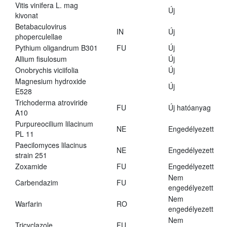
Vitis vinifera L. mag
Új
kivonat
Betabaculovirus
IN
Új
phoperculellae
Pythium oligandrum B301
FU
Új
Allium fisulosum
Új
Onobrychis viciifolia
Új
Magnesium hydroxide
Új
E528
Trichoderma atroviride
FU
Új hatóanyag
A10
Purpureocilium lilacinum
NE
Engedélyezett
PL 11
Paecilomyces lilacinus
NE
Engedélyezett
strain 251
Zoxamide
FU
Engedélyezett
Nem
Carbendazim
FU
engedélyezett
Nem
Warfarin
RO
engedélyezett
Nem
Tricyclazole
FU