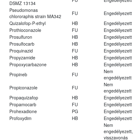
FU
Engedélyezett
DSMZ 13134
Pseudomonas
FU
Engedélyezett
chlororaphis strain MA342
Quizalofop-P-ethyl
HB
Engedélyezett
Prothioconazole
FU
Engedélyezett
Prosulfuron
HB
Engedélyezett
Prosulfocarb
HB
Engedélyezett
Proquinazid
FU
Engedélyezett
Propyzamide
HB
Engedélyezett
Propoxycarbazone
HB
Engedélyezett
Nem
Propineb
FU
engedélyezett
Nem
Propiconazole
FU
engedélyezett
Propaquizafop
HB
Engedélyezett
Propamocarb
FU
Engedélyezett
Prohexadione
PG
Engedélyezett
Profoxydim
HB
Engedélyezett
Nem
engedélyezett,
visszavonás