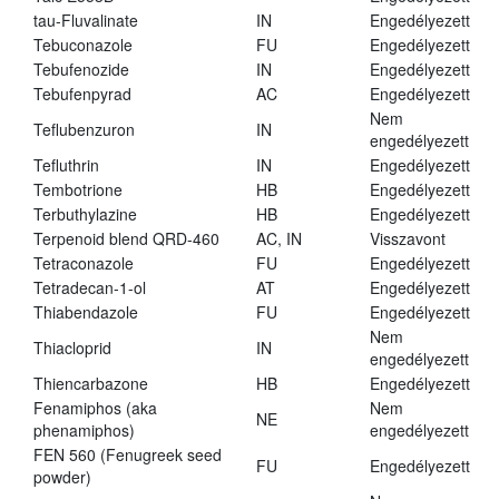
tau-Fluvalinate
IN
Engedélyezett
Tebuconazole
FU
Engedélyezett
Tebufenozide
IN
Engedélyezett
Tebufenpyrad
AC
Engedélyezett
Nem
Teflubenzuron
IN
engedélyezett
Tefluthrin
IN
Engedélyezett
Tembotrione
HB
Engedélyezett
Terbuthylazine
HB
Engedélyezett
Terpenoid blend QRD-460
AC, IN
Visszavont
Tetraconazole
FU
Engedélyezett
Tetradecan-1-ol
AT
Engedélyezett
Thiabendazole
FU
Engedélyezett
Nem
Thiacloprid
IN
engedélyezett
Thiencarbazone
HB
Engedélyezett
Fenamiphos (aka
Nem
NE
phenamiphos)
engedélyezett
FEN 560 (Fenugreek seed
FU
Engedélyezett
powder)