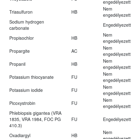
engedélyezett
Nem
Triasulfuron
HB
engedélyezett
Sodium hydrogen
Engedélyezett
carbonate
Nem
Propisochlor
HB
engedélyezett
Nem
Propargite
AC
engedélyezett
Nem
Propanil
HB
engedélyezett
Nem
Potassium thiocyanate
FU
engedélyezett
Nem
Potassium iodide
FU
engedélyezett
Nem
Picoxystrobin
FU
engedélyezett
Phlebiopsis gigantea (VRA
1835, VRA 1984, FOC PG
FU
Engedélyezett
410.3)
Nem
Oxadiargyl
HB
engedélyezett