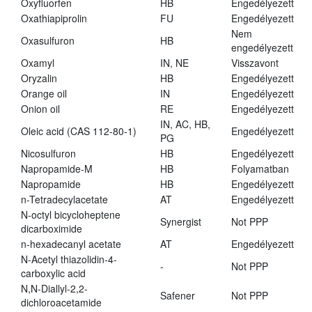
Oxyfluorfen
HB
Engedélyezett
Oxathiapiprolin
FU
Engedélyezett
Nem
Oxasulfuron
HB
engedélyezett
Oxamyl
IN, NE
Visszavont
Oryzalin
HB
Engedélyezett
Orange oil
IN
Engedélyezett
Onion oil
RE
Engedélyezett
IN, AC, HB,
Oleic acid (CAS 112-80-1)
Engedélyezett
PG
Nicosulfuron
HB
Engedélyezett
Napropamide-M
HB
Folyamatban
Napropamide
HB
Engedélyezett
n-Tetradecylacetate
AT
Engedélyezett
N-octyl bicycloheptene
Synergist
Not PPP
dicarboximide
n-hexadecanyl acetate
AT
Engedélyezett
N-Acetyl thiazolidin-4-
-
Not PPP
carboxylic acid
N,N-Diallyl-2,2-
Safener
Not PPP
dichloroacetamide