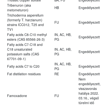
Tribasic copper sulfate
BA, FU
Engedélyezett
Tribenuron (aka
HB
Engedélyezett
metometuron)
Trichoderma asperellum
(formerly T. harzianum)
FU
Engedélyezett
strains ICC012, T25 and
TV1
Fatty acids C8-C10 methyl
IN, AC, HB,
Engedélyezett
esters (CAS 85566-26-3)
PG
Fatty acids C7-C18 and
C18 unsaturated
IN, AC, HB,
Engedélyezett
potassium salts (CAS
PG
67701-09-1)
IN, AC, HB,
Fatty acids C7 to C20
Engedélyezett
PG
Fat distilation residues
RE
Engedélyezett
Nem
engedélyezett,
visszavonás
hatálya 2022.
Famoxadone
FU
03.16., végső
türelmi idő