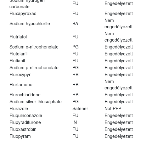
Sodium hydrogen
FU
Engedélyezett
carbonate
Fluxapyroxad
FU
Engedélyezett
Nem
Sodium hypochlorite
BA
engedélyezett
Nem
Flutriafol
FU
engedélyezett
Sodium o-nitrophenolate
PG
Engedélyezett
Flutolanil
FU
Engedélyezett
Flutianil
FU
Engedélyezett
Sodium p-nitrophenolate
PG
Engedélyezett
Fluroxypyr
HB
Engedélyezett
Nem
Flurtamone
HB
engedélyezett
Flurochloridone
HB
Engedélyezett
Sodium silver thiosulphate
PG
Engedélyezett
Flurazole
Safener
Not PPP
Fluquinconazole
FU
Engedélyezett
Flupyradifurone
IN
Engedélyezett
Fluoxastrobin
FU
Engedélyezett
Fluopyram
FU
Engedélyezett