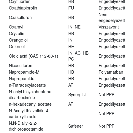
Oxyfluorfen
HB
Engedélyezett
Oxathiapiprolin
FU
Engedélyezett
Nem
Oxasulfuron
HB
engedélyezett
Oxamyl
IN, NE
Visszavont
Oryzalin
HB
Engedélyezett
Orange oil
IN
Engedélyezett
Onion oil
RE
Engedélyezett
IN, AC, HB,
Oleic acid (CAS 112-80-1)
Engedélyezett
PG
Nicosulfuron
HB
Engedélyezett
Napropamide-M
HB
Folyamatban
Napropamide
HB
Engedélyezett
n-Tetradecylacetate
AT
Engedélyezett
N-octyl bicycloheptene
Synergist
Not PPP
dicarboximide
n-hexadecanyl acetate
AT
Engedélyezett
N-Acetyl thiazolidin-4-
-
Not PPP
carboxylic acid
N,N-Diallyl-2,2-
Safener
Not PPP
dichloroacetamide