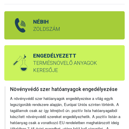
NÉBIH
ZÖLDSZÁM
ENGEDÉLYEZETT
TERMÉSNÖVELŐ ANYAGOK
KERESŐJE
Növényvédő szer hatóanyagok engedélyezése
A növényvédő szer hatóanyagok engedélyezése a világ egyik
legszigorúbb rendszere alapján, Európai Uniós szinten történik. A
tagállamok csak az így létrejövő ún. pozitív lista hatóanyagaiból
készített növényvédő szereket engedélyezhetik. A pozitív listán a
hatóanyag csak a vonatkozó EU rendeletben meghatározott ideig
(általában 7-15 évig) maradhat, utána felül kell vizsgálni. A