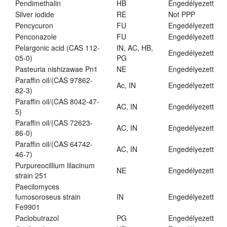
Pendimethalin
HB
Engedélyezett
Silver iodide
RE
Not PPP
Pencycuron
FU
Engedélyezett
Penconazole
FU
Engedélyezett
Pelargonic acid (CAS 112-
IN, AC, HB,
Engedélyezett
05-0)
PG
Pasteuria nishizawae Pn1
NE
Engedélyezett
Paraffin oil/(CAS 97862-
Ac, IN
Engedélyezett
82-3)
Paraffin oil/(CAS 8042-47-
AC, IN
Engedélyezett
5)
Paraffin oil/(CAS 72623-
AC, IN
Engedélyezett
86-0)
Paraffin oil/(CAS 64742-
AC, IN
Engedélyezett
46-7)
Purpureocillium lilacinum
NE
Engedélyezett
strain 251
Paecilomyces
fumosoroseus strain
IN
Engedélyezett
Fe9901
Paclobutrazol
PG
Engedélyezett