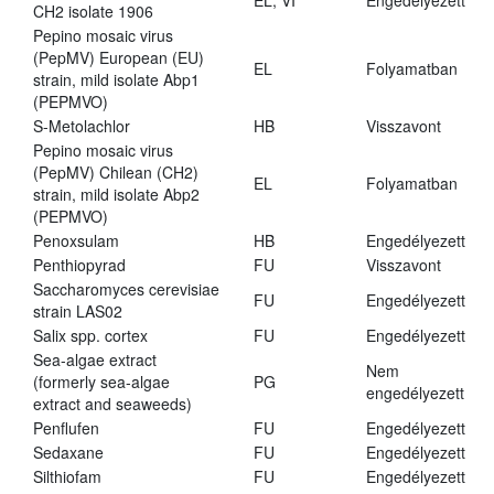
EL, VI
Engedélyezett
CH2 isolate 1906
Pepino mosaic virus
(PepMV) European (EU)
EL
Folyamatban
strain, mild isolate Abp1
(PEPMVO)
S-Metolachlor
HB
Visszavont
Pepino mosaic virus
(PepMV) Chilean (CH2)
EL
Folyamatban
strain, mild isolate Abp2
(PEPMVO)
Penoxsulam
HB
Engedélyezett
Penthiopyrad
FU
Visszavont
Saccharomyces cerevisiae
FU
Engedélyezett
strain LAS02
Salix spp. cortex
FU
Engedélyezett
Sea-algae extract
Nem
(formerly sea-algae
PG
engedélyezett
extract and seaweeds)
Penflufen
FU
Engedélyezett
Sedaxane
FU
Engedélyezett
Silthiofam
FU
Engedélyezett