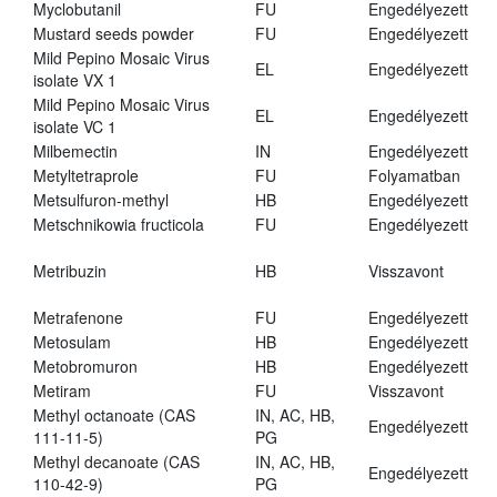
Myclobutanil
FU
Engedélyezett
Mustard seeds powder
FU
Engedélyezett
Mild Pepino Mosaic Virus
EL
Engedélyezett
isolate VX 1
Mild Pepino Mosaic Virus
EL
Engedélyezett
isolate VC 1
Milbemectin
IN
Engedélyezett
Metyltetraprole
FU
Folyamatban
Metsulfuron-methyl
HB
Engedélyezett
Metschnikowia fructicola
FU
Engedélyezett
Metribuzin
HB
Visszavont
Metrafenone
FU
Engedélyezett
Metosulam
HB
Engedélyezett
Metobromuron
HB
Engedélyezett
Metiram
FU
Visszavont
Methyl octanoate (CAS
IN, AC, HB,
Engedélyezett
111-11-5)
PG
Methyl decanoate (CAS
IN, AC, HB,
Engedélyezett
110-42-9)
PG