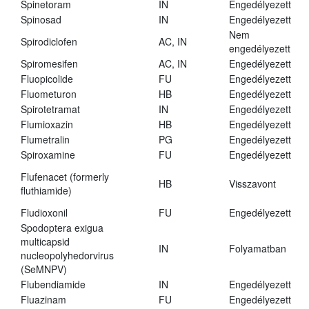
Spinetoram
IN
Engedélyezett
Spinosad
IN
Engedélyezett
Nem
Spirodiclofen
AC, IN
engedélyezett
Spiromesifen
AC, IN
Engedélyezett
Fluopicolide
FU
Engedélyezett
Fluometuron
HB
Engedélyezett
Spirotetramat
IN
Engedélyezett
Flumioxazin
HB
Engedélyezett
Flumetralin
PG
Engedélyezett
Spiroxamine
FU
Engedélyezett
Flufenacet (formerly
HB
Visszavont
fluthiamide)
Fludioxonil
FU
Engedélyezett
Spodoptera exigua
multicapsid
IN
Folyamatban
nucleopolyhedorvirus
(SeMNPV)
Flubendiamide
IN
Engedélyezett
Fluazinam
FU
Engedélyezett