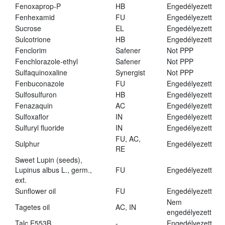
Fenoxaprop-P
HB
Engedélyezett
Fenhexamid
FU
Engedélyezett
Sucrose
EL
Engedélyezett
Sulcotrione
HB
Engedélyezett
Fenclorim
Safener
Not PPP
Fenchlorazole-ethyl
Safener
Not PPP
Sulfaquinoxaline
Synergist
Not PPP
Fenbuconazole
FU
Engedélyezett
Sulfosulfuron
HB
Engedélyezett
Fenazaquin
AC
Engedélyezett
Sulfoxaflor
IN
Engedélyezett
Sulfuryl fluoride
IN
Engedélyezett
FU, AC,
Sulphur
Engedélyezett
RE
Sweet Lupin (seeds),
Lupinus albus L., germ.,
FU
Engedélyezett
ext.
Sunflower oil
FU
Engedélyezett
Nem
Tagetes oil
AC, IN
engedélyezett
Talc E553B
-
Engedélyezett