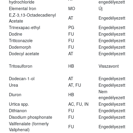
hydrochloride
engedélyezett
Elemental Iron
MO
Új
E,Z-3,13-Octadecadienyl
AT
Engedélyezett
Acetate
Trinexapac-ethyl
PG
Engedélyezett
Dodine
FU
Engedélyezett
Triticonazole
FU
Engedélyezett
Dodemorph
FU
Engedélyezett
Dodecyl acetate
AT
Engedélyezett
Tritosulforon
HB
Visszavont
Dodecan-1-ol
AT
Engedélyezett
Urea
AT, FU
Engedélyezett
Nem
Diuron
HB
engedélyezett
Urtica spp.
AC, FU, IN
Engedélyezett
Dithianon
FU
Engedélyezett
Disodium phosphonate
FU
Engedélyezett
Valifenalate (formerly
FU
Engedélyezett
Valiphenal)