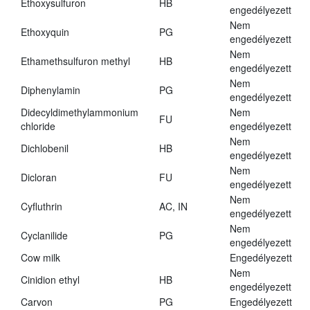
Ethoxysulfuron
HB
engedélyezett
Nem
Ethoxyquin
PG
engedélyezett
Nem
Ethamethsulfuron methyl
HB
engedélyezett
Nem
Diphenylamin
PG
engedélyezett
Didecyldimethylammonium
Nem
FU
chloride
engedélyezett
Nem
Dichlobenil
HB
engedélyezett
Nem
Dicloran
FU
engedélyezett
Nem
Cyfluthrin
AC, IN
engedélyezett
Nem
Cyclanilide
PG
engedélyezett
Cow milk
Engedélyezett
Nem
Cinidion ethyl
HB
engedélyezett
Carvon
PG
Engedélyezett