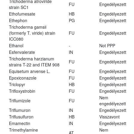
Trichoderma atroviride
FU
Engedélyezett
strain SC1
Ethofumesate
HB
Engedélyezett
Ethephon
PG
Engedélyezett
Trichoderma gamsii
(formerly T. viride) strain
FU
Engedélyezett
ICC080
Ethanol
-
Not PPP
Esfenvalerate
IN
Engedélyezett
Trichoderma harzianum
FU
Engedélyezett
strains T-22 and ITEM 908
Equisetum arvense L.
FU
Engedélyezett
Epoxiconazole
FU
Engedélyezett
Triclopyr
HB
Engedélyezett
Trifloxystrobin
FU
Engedélyezett
Nem
Triflumizole
FU
engedélyezett
Triflumuron
IN
Engedélyezett
Triflusulfuron
HB
Visszavont
Emamectin
IN
Engedélyezett
Trimethylamine
Nem
AT