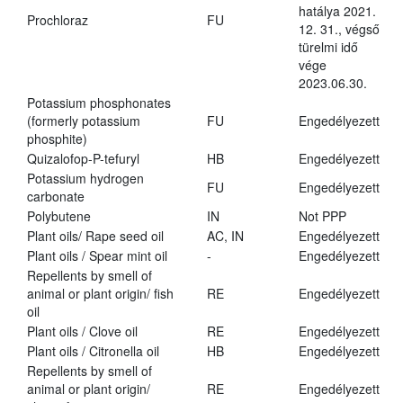
hatálya 2021.
Prochloraz
FU
12. 31., végső
türelmi idő
vége
2023.06.30.
Potassium phosphonates
(formerly potassium
FU
Engedélyezett
phosphite)
Quizalofop-P-tefuryl
HB
Engedélyezett
Potassium hydrogen
FU
Engedélyezett
carbonate
Polybutene
IN
Not PPP
Plant oils/ Rape seed oil
AC, IN
Engedélyezett
Plant oils / Spear mint oil
-
Engedélyezett
Repellents by smell of
animal or plant origin/ fish
RE
Engedélyezett
oil
Plant oils / Clove oil
RE
Engedélyezett
Plant oils / Citronella oil
HB
Engedélyezett
Repellents by smell of
animal or plant origin/
RE
Engedélyezett