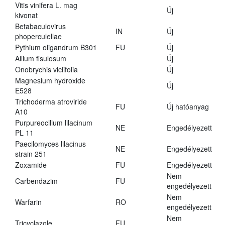
Vitis vinifera L. mag
Új
kivonat
Betabaculovirus
IN
Új
phoperculellae
Pythium oligandrum B301
FU
Új
Allium fisulosum
Új
Onobrychis viciifolia
Új
Magnesium hydroxide
Új
E528
Trichoderma atroviride
FU
Új hatóanyag
A10
Purpureocilium lilacinum
NE
Engedélyezett
PL 11
Paecilomyces lilacinus
NE
Engedélyezett
strain 251
Zoxamide
FU
Engedélyezett
Nem
Carbendazim
FU
engedélyezett
Nem
Warfarin
RO
engedélyezett
Nem
Tricyclazole
FU