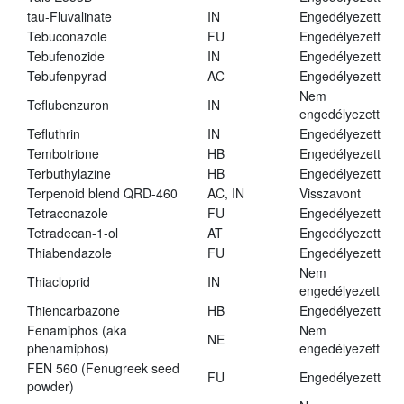
tau-Fluvalinate
IN
Engedélyezett
Tebuconazole
FU
Engedélyezett
Tebufenozide
IN
Engedélyezett
Tebufenpyrad
AC
Engedélyezett
Nem
Teflubenzuron
IN
engedélyezett
Tefluthrin
IN
Engedélyezett
Tembotrione
HB
Engedélyezett
Terbuthylazine
HB
Engedélyezett
Terpenoid blend QRD-460
AC, IN
Visszavont
Tetraconazole
FU
Engedélyezett
Tetradecan-1-ol
AT
Engedélyezett
Thiabendazole
FU
Engedélyezett
Nem
Thiacloprid
IN
engedélyezett
Thiencarbazone
HB
Engedélyezett
Fenamiphos (aka
Nem
NE
phenamiphos)
engedélyezett
FEN 560 (Fenugreek seed
FU
Engedélyezett
powder)