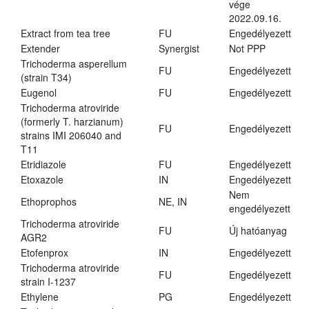
vége
2022.09.16.
Extract from tea tree
FU
Engedélyezett
Extender
Synergist
Not PPP
Trichoderma asperellum
FU
Engedélyezett
(strain T34)
Eugenol
FU
Engedélyezett
Trichoderma atroviride
(formerly T. harzianum)
FU
Engedélyezett
strains IMI 206040 and
T11
Etridiazole
FU
Engedélyezett
Etoxazole
IN
Engedélyezett
Nem
Ethoprophos
NE, IN
engedélyezett
Trichoderma atroviride
FU
Új hatóanyag
AGR2
Etofenprox
IN
Engedélyezett
Trichoderma atroviride
FU
Engedélyezett
strain I-1237
Ethylene
PG
Engedélyezett