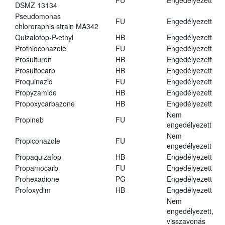
FU
Engedélyezett
DSMZ 13134
Pseudomonas
FU
Engedélyezett
chlororaphis strain MA342
Quizalofop-P-ethyl
HB
Engedélyezett
Prothioconazole
FU
Engedélyezett
Prosulfuron
HB
Engedélyezett
Prosulfocarb
HB
Engedélyezett
Proquinazid
FU
Engedélyezett
Propyzamide
HB
Engedélyezett
Propoxycarbazone
HB
Engedélyezett
Nem
Propineb
FU
engedélyezett
Nem
Propiconazole
FU
engedélyezett
Propaquizafop
HB
Engedélyezett
Propamocarb
FU
Engedélyezett
Prohexadione
PG
Engedélyezett
Profoxydim
HB
Engedélyezett
Nem
engedélyezett,
visszavonás