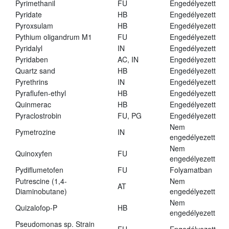
Pyrimethanil
FU
Engedélyezett
Pyridate
HB
Engedélyezett
Pyroxsulam
HB
Engedélyezett
Pythium oligandrum M1
FU
Engedélyezett
Pyridalyl
IN
Engedélyezett
Pyridaben
AC, IN
Engedélyezett
Quartz sand
HB
Engedélyezett
Pyrethrins
IN
Engedélyezett
Pyraflufen-ethyl
HB
Engedélyezett
Quinmerac
HB
Engedélyezett
Pyraclostrobin
FU, PG
Engedélyezett
Nem
Pymetrozine
IN
engedélyezett
Nem
Quinoxyfen
FU
engedélyezett
Pydiflumetofen
FU
Folyamatban
Putrescine (1,4-
Nem
AT
Diaminobutane)
engedélyezett
Nem
Quizalofop-P
HB
engedélyezett
Pseudomonas sp. Strain