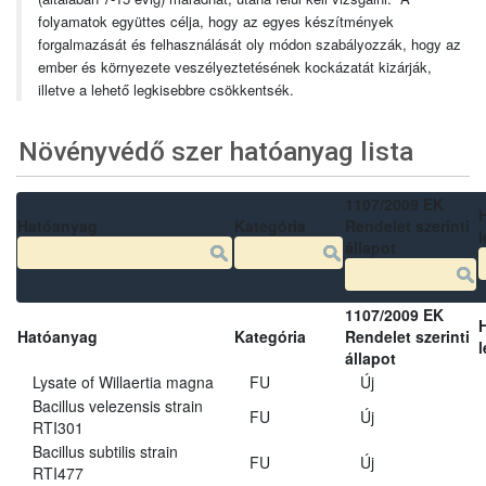
folyamatok együttes célja, hogy az egyes készítmények
forgalmazását és felhasználását oly módon szabályozzák, hogy az
ember és környezete veszélyeztetésének kockázatát kizárják,
illetve a lehető legkisebbre csökkentsék.
Növényvédő szer hatóanyag lista
1107/2009 EK
Hatóanyag
Kategória
Rendelet szerinti
l
állapot
1107/2009 EK
Hatóanyag
Kategória
Rendelet szerinti
l
állapot
Lysate of Willaertia magna
FU
Új
Bacillus velezensis strain
FU
Új
RTI301
Bacillus subtilis strain
FU
Új
RTI477