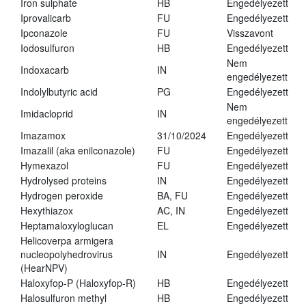
Iron sulphate
HB
Engedélyezett
Iprovalicarb
FU
Engedélyezett
Ipconazole
FU
Visszavont
Iodosulfuron
HB
Engedélyezett
Nem
Indoxacarb
IN
engedélyezett
Indolylbutyric acid
PG
Engedélyezett
Nem
Imidacloprid
IN
engedélyezett
Imazamox
31/10/2024
Engedélyezett
Imazalil (aka enilconazole)
FU
Engedélyezett
Hymexazol
FU
Engedélyezett
Hydrolysed proteins
IN
Engedélyezett
Hydrogen peroxide
BA, FU
Engedélyezett
Hexythiazox
AC, IN
Engedélyezett
Heptamaloxyloglucan
EL
Engedélyezett
Helicoverpa armigera
nucleopolyhedrovirus
IN
Engedélyezett
(HearNPV)
Haloxyfop-P (Haloxyfop-R)
HB
Engedélyezett
Halosulfuron methyl
HB
Engedélyezett