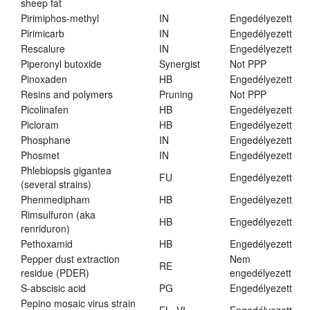
sheep fat
Pirimiphos-methyl
IN
Engedélyezett
Pirimicarb
IN
Engedélyezett
Rescalure
IN
Engedélyezett
Piperonyl butoxide
Synergist
Not PPP
Pinoxaden
HB
Engedélyezett
Resins and polymers
Pruning
Not PPP
Picolinafen
HB
Engedélyezett
Picloram
HB
Engedélyezett
Phosphane
IN
Engedélyezett
Phosmet
IN
Engedélyezett
Phlebiopsis gigantea
FU
Engedélyezett
(several strains)
Phenmedipham
HB
Engedélyezett
Rimsulfuron (aka
HB
Engedélyezett
renriduron)
Pethoxamid
HB
Engedélyezett
Pepper dust extraction
Nem
RE
residue (PDER)
engedélyezett
S-abscisic acid
PG
Engedélyezett
Pepino mosaic virus strain