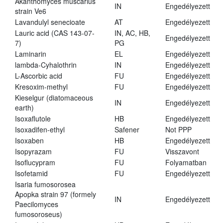
Akanthomyces muscarius
IN
Engedélyezett
strain Ve6
Lavandulyl senecioate
AT
Engedélyezett
Lauric acid (CAS 143-07-
IN, AC, HB,
Engedélyezett
7)
PG
Laminarin
EL
Engedélyezett
lambda-Cyhalothrin
IN
Engedélyezett
L-Ascorbic acid
FU
Engedélyezett
Kresoxim-methyl
FU
Engedélyezett
Kieselgur (diatomaceous
IN
Engedélyezett
earth)
Isoxaflutole
HB
Engedélyezett
Isoxadifen-ethyl
Safener
Not PPP
Isoxaben
HB
Engedélyezett
Isopyrazam
FU
Visszavont
Isoflucypram
FU
Folyamatban
Isofetamid
FU
Engedélyezett
Isaria fumosorosea
Apopka strain 97 (formely
IN
Engedélyezett
Paecilomyces
fumosoroseus)