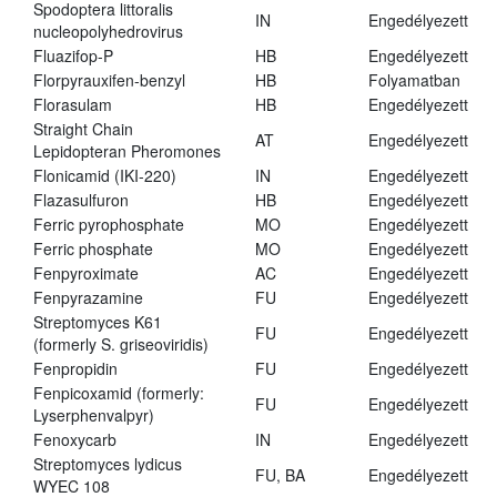
Spodoptera littoralis
IN
Engedélyezett
nucleopolyhedrovirus
Fluazifop-P
HB
Engedélyezett
Florpyrauxifen-benzyl
HB
Folyamatban
Florasulam
HB
Engedélyezett
Straight Chain
AT
Engedélyezett
Lepidopteran Pheromones
Flonicamid (IKI-220)
IN
Engedélyezett
Flazasulfuron
HB
Engedélyezett
Ferric pyrophosphate
MO
Engedélyezett
Ferric phosphate
MO
Engedélyezett
Fenpyroximate
AC
Engedélyezett
Fenpyrazamine
FU
Engedélyezett
Streptomyces K61
FU
Engedélyezett
(formerly S. griseoviridis)
Fenpropidin
FU
Engedélyezett
Fenpicoxamid (formerly:
FU
Engedélyezett
Lyserphenvalpyr)
Fenoxycarb
IN
Engedélyezett
Streptomyces lydicus
FU, BA
Engedélyezett
WYEC 108