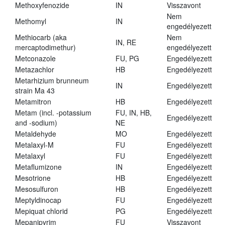
Methoxyfenozide
IN
Visszavont
Nem
Methomyl
IN
engedélyezett
Methiocarb (aka
Nem
IN, RE
mercaptodimethur)
engedélyezett
Metconazole
FU, PG
Engedélyezett
Metazachlor
HB
Engedélyezett
Metarhizium brunneum
IN
Engedélyezett
strain Ma 43
Metamitron
HB
Engedélyezett
Metam (incl. -potassium
FU, IN, HB,
Engedélyezett
and -sodium)
NE
Metaldehyde
MO
Engedélyezett
Metalaxyl-M
FU
Engedélyezett
Metalaxyl
FU
Engedélyezett
Metaflumizone
IN
Engedélyezett
Mesotrione
HB
Engedélyezett
Mesosulfuron
HB
Engedélyezett
Meptyldinocap
FU
Engedélyezett
Mepiquat chlorid
PG
Engedélyezett
Mepanipyrim
FU
Visszavont