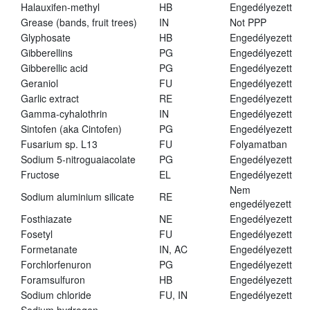
Halauxifen-methyl
HB
Engedélyezett
Grease (bands, fruit trees)
IN
Not PPP
Glyphosate
HB
Engedélyezett
Gibberellins
PG
Engedélyezett
Gibberellic acid
PG
Engedélyezett
Geraniol
FU
Engedélyezett
Garlic extract
RE
Engedélyezett
Gamma-cyhalothrin
IN
Engedélyezett
Sintofen (aka Cintofen)
PG
Engedélyezett
Fusarium sp. L13
FU
Folyamatban
Sodium 5-nitroguaiacolate
PG
Engedélyezett
Fructose
EL
Engedélyezett
Nem
Sodium aluminium silicate
RE
engedélyezett
Fosthiazate
NE
Engedélyezett
Fosetyl
FU
Engedélyezett
Formetanate
IN, AC
Engedélyezett
Forchlorfenuron
PG
Engedélyezett
Foramsulfuron
HB
Engedélyezett
Sodium chloride
FU, IN
Engedélyezett