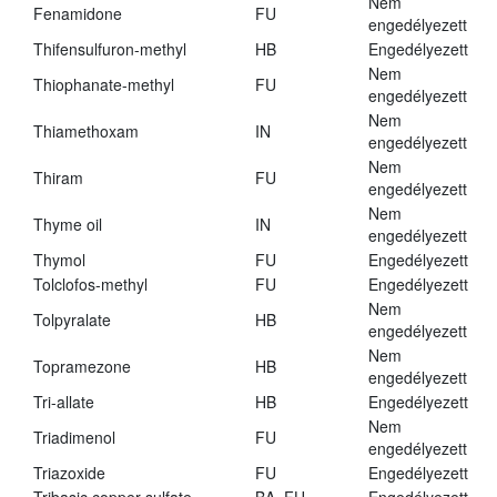
Nem
Fenamidone
FU
engedélyezett
Thifensulfuron-methyl
HB
Engedélyezett
Nem
Thiophanate-methyl
FU
engedélyezett
Nem
Thiamethoxam
IN
engedélyezett
Nem
Thiram
FU
engedélyezett
Nem
Thyme oil
IN
engedélyezett
Thymol
FU
Engedélyezett
Tolclofos-methyl
FU
Engedélyezett
Nem
Tolpyralate
HB
engedélyezett
Nem
Topramezone
HB
engedélyezett
Tri-allate
HB
Engedélyezett
Nem
Triadimenol
FU
engedélyezett
Triazoxide
FU
Engedélyezett