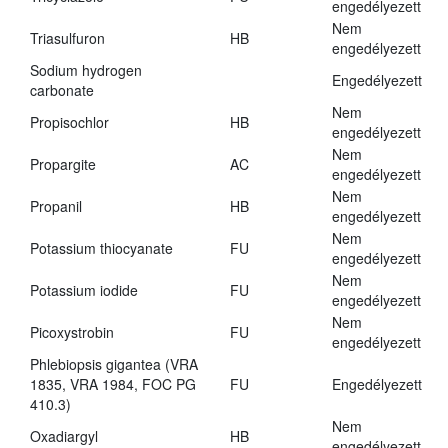
engedélyezett
Nem
Triasulfuron
HB
engedélyezett
Sodium hydrogen
Engedélyezett
carbonate
Nem
Propisochlor
HB
engedélyezett
Nem
Propargite
AC
engedélyezett
Nem
Propanil
HB
engedélyezett
Nem
Potassium thiocyanate
FU
engedélyezett
Nem
Potassium iodide
FU
engedélyezett
Nem
Picoxystrobin
FU
engedélyezett
Phlebiopsis gigantea (VRA
1835, VRA 1984, FOC PG
FU
Engedélyezett
410.3)
Nem
Oxadiargyl
HB
engedélyezett