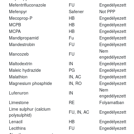
Mefentrifluconazole
FU
Engedélyezett
Mefenpyr
Safener
Not PPP
Mecoprop-P
HB
Engedélyezett
MCPB
HB
Engedélyezett
MCPA
HB
Engedélyezett
Mandipropamid
Fu
Engedélyezett
Mandestrobin
FU
Engedélyezett
Nem
Mancozeb
FU
engedélyezett
Maltodextrin
IN
Engedélyezett
Maleic hydrazide
PG
Engedélyezett
Malathion
IN, AC
Engedélyezett
Magnesium phosphide
IN, RO
Engedélyezett
Nem
Lufenuron
IN
engedélyezett
Limestone
RE
Folyamatban
Lime sulphur (calcium
FU, IN, AC
Engedélyezett
polysulphid)
Lenacil
HB
Engedélyezett
Lecithins
FU
Engedélyezett