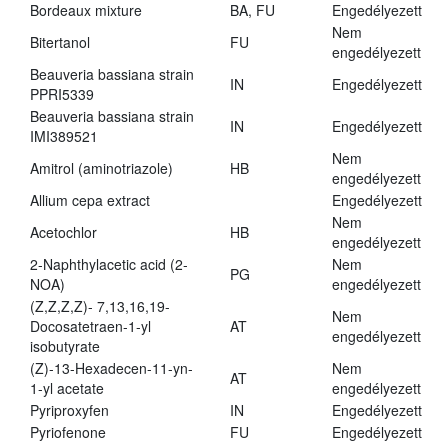
Bordeaux mixture
BA, FU
Engedélyezett
Nem
Bitertanol
FU
engedélyezett
Beauveria bassiana strain
IN
Engedélyezett
PPRI5339
Beauveria bassiana strain
IN
Engedélyezett
IMI389521
Nem
Amitrol (aminotriazole)
HB
engedélyezett
Allium cepa extract
Engedélyezett
Nem
Acetochlor
HB
engedélyezett
2-Naphthylacetic acid (2-
Nem
PG
NOA)
engedélyezett
(Z,Z,Z,Z)- 7,13,16,19-
Nem
Docosatetraen-1-yl
AT
engedélyezett
isobutyrate
(Z)-13-Hexadecen-11-yn-
Nem
AT
1-yl acetate
engedélyezett
Pyriproxyfen
IN
Engedélyezett
Pyriofenone
FU
Engedélyezett