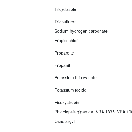
Tricyclazole
Triasulfuron
Sodium hydrogen carbonate
Propisochlor
Propargite
Propanil
Potassium thiocyanate
Potassium iodide
Picoxystrobin
Phlebiopsis gigantea (VRA 1835, VRA 1
Oxadiargyl