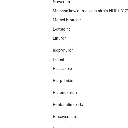
Novaluron
Metschnikowia fructicola strain NRRL Y-
Methyl bromide
L-cysteine
Linuron
Isoproturon
Folpet
Flusilazole
Flurprimidol
Flufenoxuron
Fenbutatin oxide
Ethoxysulfuron