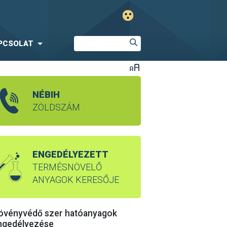
PCSOLAT
NÉBIH
ZÖLDSZÁM
ENGEDÉLYEZETT
TERMÉSNÖVELŐ
ANYAGOK KERESŐJE
övényvédő szer hatóanyagok
ngedélyezése