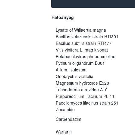
Hatóanyag
Lysate of Willaertia magna
Bacillus velezensis strain RTI301
Bacillus subtilis strain RTI477
Vitis vinifera L. mag kivonat
Betabaculovirus phoperculellae
Pythium oligandrum B301
Allium fisulosum
Onobrychis viciifolia
Magnesium hydroxide E528
Trichoderma atroviride A10
Purpureocilium lilacinum PL 11
Paecilomyces lilacinus strain 251
Zoxamide
Carbendazim
Warfarin