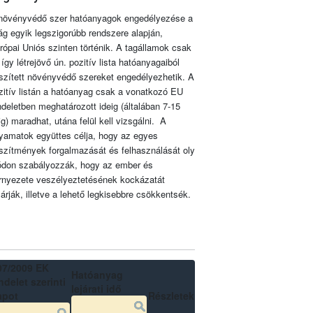
növényvédő szer hatóanyagok engedélyezése a
lág egyik legszigorúbb rendszere alapján,
rópai Uniós szinten történik. A tagállamok csak
 így létrejövő ún. pozitív lista hatóanyagaiból
szített növényvédő szereket engedélyezhetik. A
zitív listán a hatóanyag csak a vonatkozó EU
ndeletben meghatározott ideig (általában 7-15
ig) maradhat, utána felül kell vizsgálni. A
lyamatok együttes célja, hogy az egyes
szítmények forgalmazását és felhasználását oly
don szabályozzák, hogy az ember és
rnyezete veszélyeztetésének kockázatát
zárják, illetve a lehető legkisebbre csökkentsék.
07/2009 EK
Hatóanyag
delet szerinti
lejárati idő
apot
Részletek