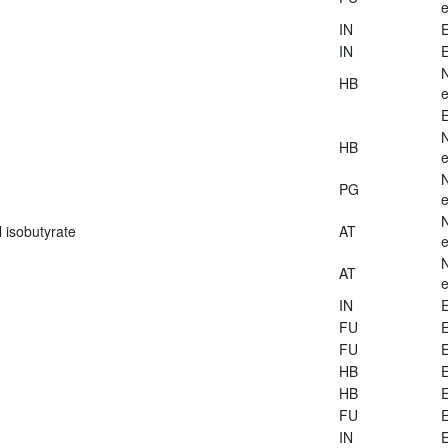
e
IN
E
IN
E
HB
e
E
HB
e
PG
e
 isobutyrate
AT
e
AT
e
IN
E
FU
E
FU
E
HB
E
HB
E
FU
E
IN
E