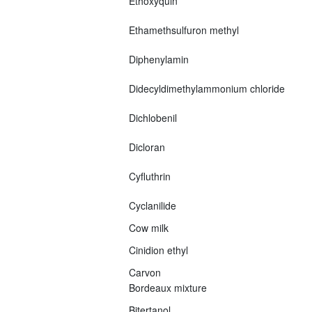
Ethoxyquin
Ethamethsulfuron methyl
Diphenylamin
Didecyldimethylammonium chloride
Dichlobenil
Dicloran
Cyfluthrin
Cyclanilide
Cow milk
Cinidion ethyl
Carvon
Bordeaux mixture
Bitertanol