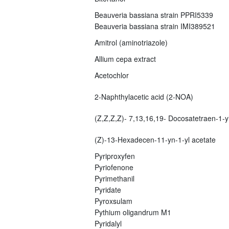
Beauveria bassiana strain PPRI5339
Beauveria bassiana strain IMI389521
Amitrol (aminotriazole)
Allium cepa extract
Acetochlor
2-Naphthylacetic acid (2-NOA)
(Z,Z,Z,Z)- 7,13,16,19- Docosatetraen-1-yl
(Z)-13-Hexadecen-11-yn-1-yl acetate
Pyriproxyfen
Pyriofenone
Pyrimethanil
Pyridate
Pyroxsulam
Pythium oligandrum M1
Pyridalyl