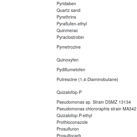
Pyridaben
Quartz sand
Pyrethrins
Pyraflufen-ethyl
Quinmerac
Pyraclostrobin
Pymetrozine
Quinoxyfen
Pydiflumetofen
Putrescine (1,4-Diaminobutane)
Quizalofop-P
Pseudomonas sp. Strain DSMZ 13134
Pseudomonas chlororaphis strain MA342
Quizalofop-P-ethyl
Prothioconazole
Prosulfuron
Prosulfocarb