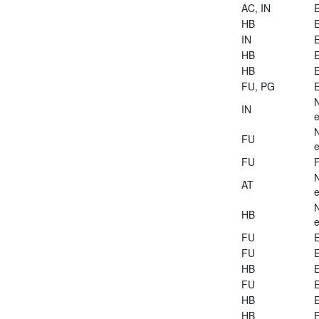
AC, IN
E
HB
E
IN
E
HB
E
HB
E
FU, PG
E
IN
e
FU
e
FU
AT
e
HB
e
FU
E
FU
E
HB
E
FU
E
HB
E
HB
E