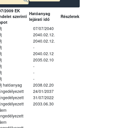
07/2009 EK
Hatóanyag
delet szerinti
Részletek
lejárati idő
apot
j
07/07/2040
j
2040.02.12.
j
2040.02.12.
j
-
j
2040.02.12
j
2035.02.10
j
-
j
-
j
-
j hatóanyag
2038.02.20
ngedélyezett
24/01/2037
ngedélyezett
31/07/2022
ngedélyezett
2033.06.30
Nem
ngedélyezett
Nem
ngedélyezett