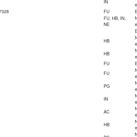
IN
e
27328
FU
E
FU, HB, IN,
NE
e
E
HB
e
HB
e
FU
E
FU
e
PG
e
IN
e
AC
e
HB
e