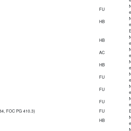
FU
e
HB
e
E
HB
e
AC
e
HB
e
FU
e
FU
e
FU
e
984, FOC PG 410.3)
FU
E
HB
e