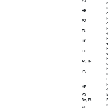
PG
e
HB
e
PG
e
FU
e
HB
e
FU
e
AC, IN
e
PG
e
E
HB
e
PG
E
BA, FU
E
FU