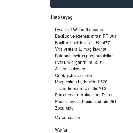
Hatóanyag
Lysate of Willaertia magna
Bacillus velezensis strain RTI301
Bacillus subtilis strain RTI477
Vitis vinifera L. mag kivonat
Betabaculovirus phoperculellae
Pythium oligandrum B301
Allium fisulosum
Onobrychis viciifolia
Magnesium hydroxide E528
Trichoderma atroviride A10
Purpureocilium lilacinum PL 11
Paecilomyces lilacinus strain 251
Zoxamide
Carbendazim
Warfarin