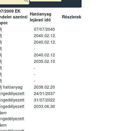
07/2009 EK
Hatóanyag
delet szerinti
Részletek
lejárati idő
apot
j
07/07/2040
j
2040.02.12.
j
2040.02.12.
j
-
j
2040.02.12
j
2035.02.10
j
-
j
-
j
-
j hatóanyag
2038.02.20
ngedélyezett
24/01/2037
ngedélyezett
31/07/2022
ngedélyezett
2033.06.30
Nem
ngedélyezett
Nem
ngedélyezett