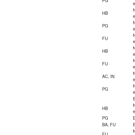
PG
e
HB
e
PG
e
FU
e
HB
e
FU
e
AC, IN
e
PG
e
E
HB
e
PG
E
BA, FU
E
FU