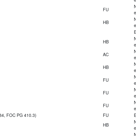
FU
e
HB
e
E
HB
e
AC
e
HB
e
FU
e
FU
e
FU
e
984, FOC PG 410.3)
FU
E
HB
e