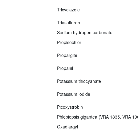
Tricyclazole
Triasulfuron
Sodium hydrogen carbonate
Propisochlor
Propargite
Propanil
Potassium thiocyanate
Potassium iodide
Picoxystrobin
Phlebiopsis gigantea (VRA 1835, VRA 1
Oxadiargyl