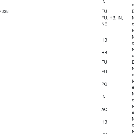
IN
e
27328
FU
E
FU, HB, IN,
NE
e
E
HB
e
HB
e
FU
E
FU
e
PG
e
IN
e
AC
e
HB
e