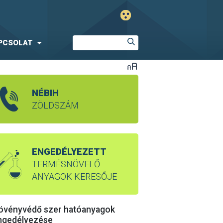
PCSOLAT
NÉBIH
ZÖLDSZÁM
ENGEDÉLYEZETT
TERMÉSNÖVELŐ
ANYAGOK KERESŐJE
övényvédő szer hatóanyagok
ngedélyezése