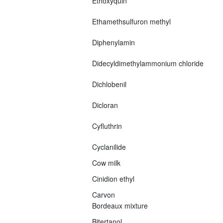
Ethoxyquin
Ethamethsulfuron methyl
Diphenylamin
Didecyldimethylammonium chloride
Dichlobenil
Dicloran
Cyfluthrin
Cyclanilide
Cow milk
Cinidion ethyl
Carvon
Bordeaux mixture
Bitertanol