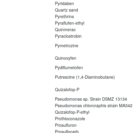
Pyridaben
Quartz sand
Pyrethrins
Pyraflufen-ethyl
Quinmerac
Pyraclostrobin
Pymetrozine
Quinoxyfen
Pydiflumetofen
Putrescine (1,4-Diaminobutane)
Quizalofop-P
Pseudomonas sp. Strain DSMZ 13134
Pseudomonas chlororaphis strain MA342
Quizalofop-P-ethyl
Prothioconazole
Prosulfuron
Prosulfocarb