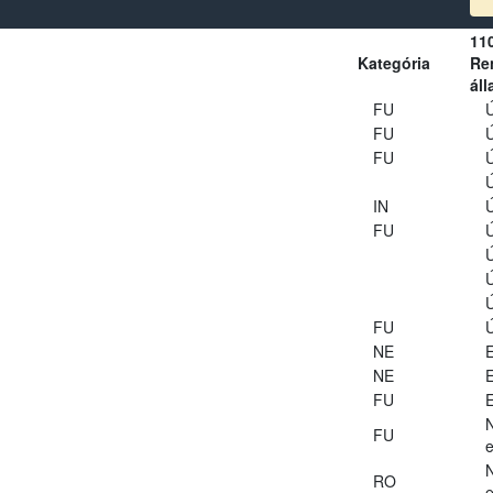
11
Kategória
Ren
áll
FU
Ú
FU
Ú
FU
Ú
Ú
IN
Ú
FU
Ú
Ú
Ú
Ú
FU
Ú
NE
E
NE
E
FU
E
FU
e
RO
e