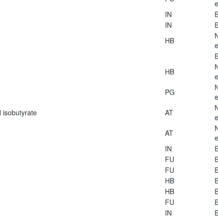
e
IN
E
IN
E
HB
e
E
HB
e
PG
e
 isobutyrate
AT
e
AT
e
IN
E
FU
E
FU
E
HB
E
HB
E
FU
E
IN
E