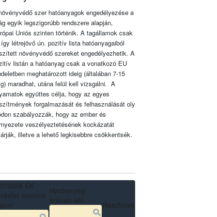
növényvédő szer hatóanyagok engedélyezése a
lág egyik legszigorúbb rendszere alapján,
rópai Uniós szinten történik. A tagállamok csak
 így létrejövő ún. pozitív lista hatóanyagaiból
szített növényvédő szereket engedélyezhetik. A
zitív listán a hatóanyag csak a vonatkozó EU
ndeletben meghatározott ideig (általában 7-15
ig) maradhat, utána felül kell vizsgálni. A
lyamatok együttes célja, hogy az egyes
szítmények forgalmazását és felhasználását oly
don szabályozzák, hogy az ember és
rnyezete veszélyeztetésének kockázatát
zárják, illetve a lehető legkisebbre csökkentsék.
07/2009 EK
Hatóanyag
delet szerinti
lejárati idő
apot
Részletek