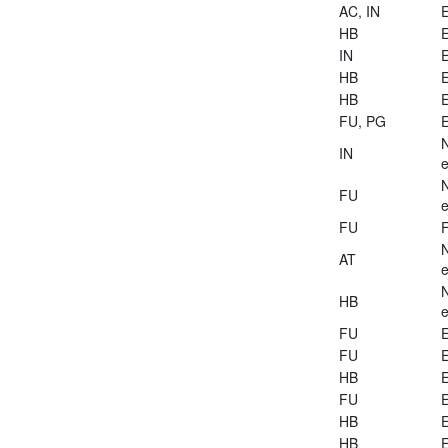
AC, IN
E
HB
E
IN
E
HB
E
HB
E
FU, PG
E
IN
e
FU
e
FU
AT
e
HB
e
FU
E
FU
E
HB
E
FU
E
HB
E
HB
E