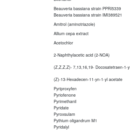
Beauveria bassiana strain PPRI5339
Beauveria bassiana strain IMI389521
Amitrol (aminotriazole)
Allium cepa extract
Acetochlor
2-Naphthylacetic acid (2-NOA)
(Z,Z,Z,Z)- 7,13,16,19- Docosatetraen-1-yl
(Z)-13-Hexadecen-11-yn-1-yl acetate
Pyriproxyfen
Pyriofenone
Pyrimethanil
Pyridate
Pyroxsulam
Pythium oligandrum M1
Pyridalyl