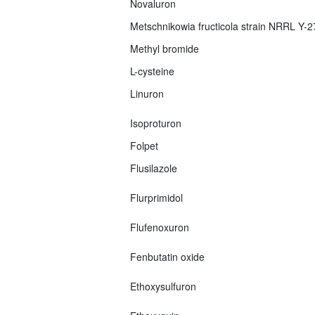
Novaluron
Metschnikowia fructicola strain NRRL Y-
Methyl bromide
L-cysteine
Linuron
Isoproturon
Folpet
Flusilazole
Flurprimidol
Flufenoxuron
Fenbutatin oxide
Ethoxysulfuron