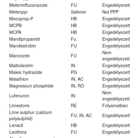
Mefentrifluconazole
FU
Engedélyezett
Mefenpyr
Safener
Not PPP
Mecoprop-P
HB
Engedélyezett
MCPB
HB
Engedélyezett
MCPA
HB
Engedélyezett
Mandipropamid
Fu
Engedélyezett
Mandestrobin
FU
Engedélyezett
Nem
Mancozeb
FU
engedélyezett
Maltodextrin
IN
Engedélyezett
Maleic hydrazide
PG
Engedélyezett
Malathion
IN, AC
Engedélyezett
Magnesium phosphide
IN, RO
Engedélyezett
Nem
Lufenuron
IN
engedélyezett
Limestone
RE
Folyamatban
Lime sulphur (calcium
FU, IN, AC
Engedélyezett
polysulphid)
Lenacil
HB
Engedélyezett
Lecithins
FU
Engedélyezett