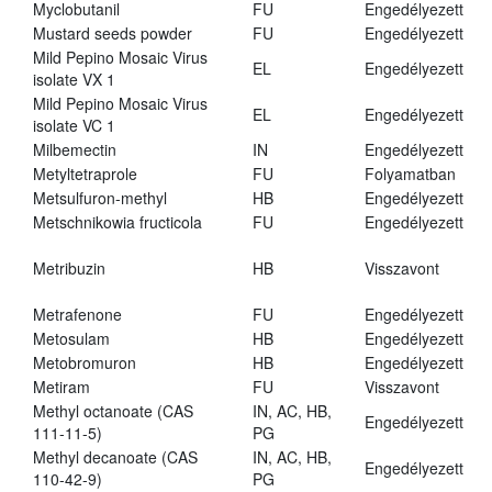
Myclobutanil
FU
Engedélyezett
Mustard seeds powder
FU
Engedélyezett
Mild Pepino Mosaic Virus
EL
Engedélyezett
isolate VX 1
Mild Pepino Mosaic Virus
EL
Engedélyezett
isolate VC 1
Milbemectin
IN
Engedélyezett
Metyltetraprole
FU
Folyamatban
Metsulfuron-methyl
HB
Engedélyezett
Metschnikowia fructicola
FU
Engedélyezett
Metribuzin
HB
Visszavont
Metrafenone
FU
Engedélyezett
Metosulam
HB
Engedélyezett
Metobromuron
HB
Engedélyezett
Metiram
FU
Visszavont
Methyl octanoate (CAS
IN, AC, HB,
Engedélyezett
111-11-5)
PG
Methyl decanoate (CAS
IN, AC, HB,
Engedélyezett
110-42-9)
PG