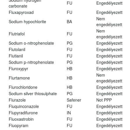
Sodium hydrogen
FU
Engedélyezett
carbonate
Fluxapyroxad
FU
Engedélyezett
Nem
Sodium hypochlorite
BA
engedélyezett
Nem
Flutriafol
FU
engedélyezett
Sodium o-nitrophenolate
PG
Engedélyezett
Flutolanil
FU
Engedélyezett
Flutianil
FU
Engedélyezett
Sodium p-nitrophenolate
PG
Engedélyezett
Fluroxypyr
HB
Engedélyezett
Nem
Flurtamone
HB
engedélyezett
Flurochloridone
HB
Engedélyezett
Sodium silver thiosulphate
PG
Engedélyezett
Flurazole
Safener
Not PPP
Fluquinconazole
FU
Engedélyezett
Flupyradifurone
IN
Engedélyezett
Fluoxastrobin
FU
Engedélyezett
Fluopyram
FU
Engedélyezett