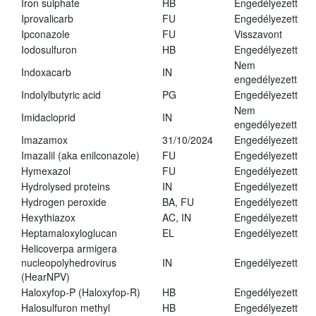
Iron sulphate
HB
Engedélyezett
Iprovalicarb
FU
Engedélyezett
Ipconazole
FU
Visszavont
Iodosulfuron
HB
Engedélyezett
Nem
Indoxacarb
IN
engedélyezett
Indolylbutyric acid
PG
Engedélyezett
Nem
Imidacloprid
IN
engedélyezett
Imazamox
31/10/2024
Engedélyezett
Imazalil (aka enilconazole)
FU
Engedélyezett
Hymexazol
FU
Engedélyezett
Hydrolysed proteins
IN
Engedélyezett
Hydrogen peroxide
BA, FU
Engedélyezett
Hexythiazox
AC, IN
Engedélyezett
Heptamaloxyloglucan
EL
Engedélyezett
Helicoverpa armigera
nucleopolyhedrovirus
IN
Engedélyezett
(HearNPV)
Haloxyfop-P (Haloxyfop-R)
HB
Engedélyezett
Halosulfuron methyl
HB
Engedélyezett