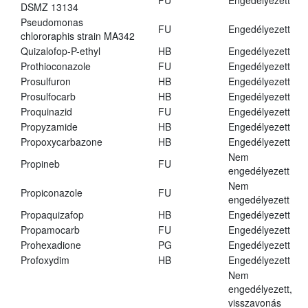
FU
Engedélyezett
DSMZ 13134
Pseudomonas
FU
Engedélyezett
chlororaphis strain MA342
Quizalofop-P-ethyl
HB
Engedélyezett
Prothioconazole
FU
Engedélyezett
Prosulfuron
HB
Engedélyezett
Prosulfocarb
HB
Engedélyezett
Proquinazid
FU
Engedélyezett
Propyzamide
HB
Engedélyezett
Propoxycarbazone
HB
Engedélyezett
Nem
Propineb
FU
engedélyezett
Nem
Propiconazole
FU
engedélyezett
Propaquizafop
HB
Engedélyezett
Propamocarb
FU
Engedélyezett
Prohexadione
PG
Engedélyezett
Profoxydim
HB
Engedélyezett
Nem
engedélyezett,
visszavonás