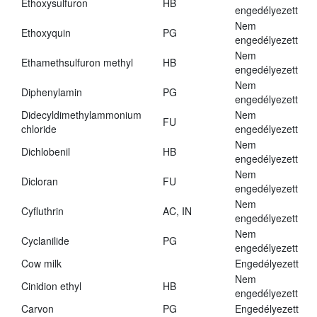
Ethoxysulfuron
HB
engedélyezett
Nem
Ethoxyquin
PG
engedélyezett
Nem
Ethamethsulfuron methyl
HB
engedélyezett
Nem
Diphenylamin
PG
engedélyezett
Didecyldimethylammonium
Nem
FU
chloride
engedélyezett
Nem
Dichlobenil
HB
engedélyezett
Nem
Dicloran
FU
engedélyezett
Nem
Cyfluthrin
AC, IN
engedélyezett
Nem
Cyclanilide
PG
engedélyezett
Cow milk
Engedélyezett
Nem
Cinidion ethyl
HB
engedélyezett
Carvon
PG
Engedélyezett