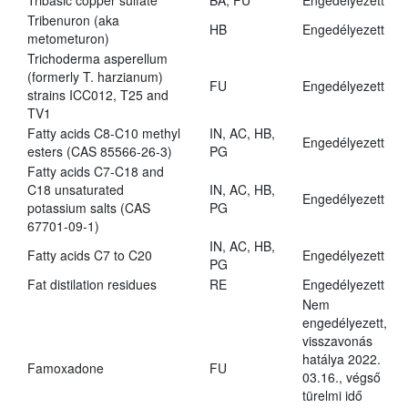
Tribasic copper sulfate
BA, FU
Engedélyezett
Tribenuron (aka
HB
Engedélyezett
metometuron)
Trichoderma asperellum
(formerly T. harzianum)
FU
Engedélyezett
strains ICC012, T25 and
TV1
Fatty acids C8-C10 methyl
IN, AC, HB,
Engedélyezett
esters (CAS 85566-26-3)
PG
Fatty acids C7-C18 and
C18 unsaturated
IN, AC, HB,
Engedélyezett
potassium salts (CAS
PG
67701-09-1)
IN, AC, HB,
Fatty acids C7 to C20
Engedélyezett
PG
Fat distilation residues
RE
Engedélyezett
Nem
engedélyezett,
visszavonás
hatálya 2022.
Famoxadone
FU
03.16., végső
türelmi idő