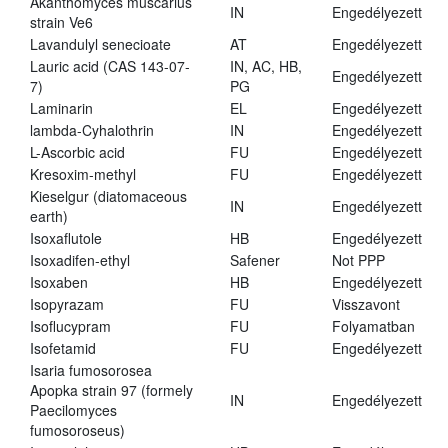
Akanthomyces muscarius
IN
Engedélyezett
strain Ve6
Lavandulyl senecioate
AT
Engedélyezett
Lauric acid (CAS 143-07-
IN, AC, HB,
Engedélyezett
7)
PG
Laminarin
EL
Engedélyezett
lambda-Cyhalothrin
IN
Engedélyezett
L-Ascorbic acid
FU
Engedélyezett
Kresoxim-methyl
FU
Engedélyezett
Kieselgur (diatomaceous
IN
Engedélyezett
earth)
Isoxaflutole
HB
Engedélyezett
Isoxadifen-ethyl
Safener
Not PPP
Isoxaben
HB
Engedélyezett
Isopyrazam
FU
Visszavont
Isoflucypram
FU
Folyamatban
Isofetamid
FU
Engedélyezett
Isaria fumosorosea
Apopka strain 97 (formely
IN
Engedélyezett
Paecilomyces
fumosoroseus)