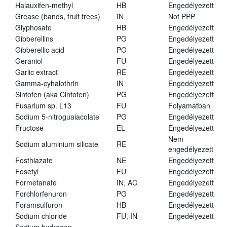
Halauxifen-methyl
HB
Engedélyezett
Grease (bands, fruit trees)
IN
Not PPP
Glyphosate
HB
Engedélyezett
Gibberellins
PG
Engedélyezett
Gibberellic acid
PG
Engedélyezett
Geraniol
FU
Engedélyezett
Garlic extract
RE
Engedélyezett
Gamma-cyhalothrin
IN
Engedélyezett
Sintofen (aka Cintofen)
PG
Engedélyezett
Fusarium sp. L13
FU
Folyamatban
Sodium 5-nitroguaiacolate
PG
Engedélyezett
Fructose
EL
Engedélyezett
Nem
Sodium aluminium silicate
RE
engedélyezett
Fosthiazate
NE
Engedélyezett
Fosetyl
FU
Engedélyezett
Formetanate
IN, AC
Engedélyezett
Forchlorfenuron
PG
Engedélyezett
Foramsulfuron
HB
Engedélyezett
Sodium chloride
FU, IN
Engedélyezett