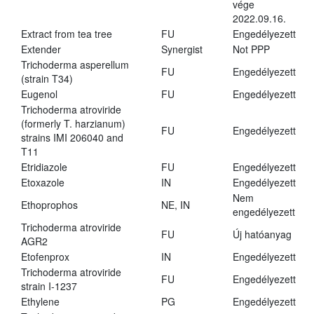
vége
2022.09.16.
Extract from tea tree
FU
Engedélyezett
Extender
Synergist
Not PPP
Trichoderma asperellum
FU
Engedélyezett
(strain T34)
Eugenol
FU
Engedélyezett
Trichoderma atroviride
(formerly T. harzianum)
FU
Engedélyezett
strains IMI 206040 and
T11
Etridiazole
FU
Engedélyezett
Etoxazole
IN
Engedélyezett
Nem
Ethoprophos
NE, IN
engedélyezett
Trichoderma atroviride
FU
Új hatóanyag
AGR2
Etofenprox
IN
Engedélyezett
Trichoderma atroviride
FU
Engedélyezett
strain I-1237
Ethylene
PG
Engedélyezett