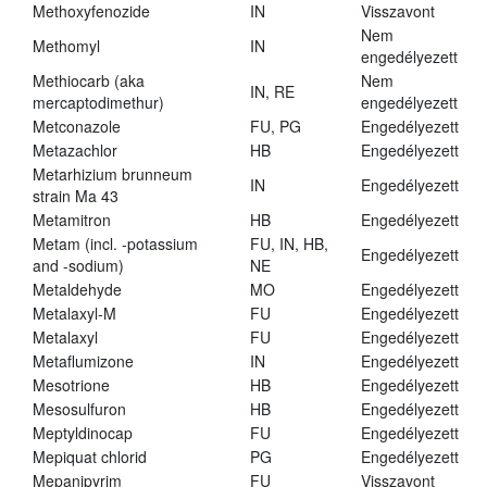
Methoxyfenozide
IN
Visszavont
Nem
Methomyl
IN
engedélyezett
Methiocarb (aka
Nem
IN, RE
mercaptodimethur)
engedélyezett
Metconazole
FU, PG
Engedélyezett
Metazachlor
HB
Engedélyezett
Metarhizium brunneum
IN
Engedélyezett
strain Ma 43
Metamitron
HB
Engedélyezett
Metam (incl. -potassium
FU, IN, HB,
Engedélyezett
and -sodium)
NE
Metaldehyde
MO
Engedélyezett
Metalaxyl-M
FU
Engedélyezett
Metalaxyl
FU
Engedélyezett
Metaflumizone
IN
Engedélyezett
Mesotrione
HB
Engedélyezett
Mesosulfuron
HB
Engedélyezett
Meptyldinocap
FU
Engedélyezett
Mepiquat chlorid
PG
Engedélyezett
Mepanipyrim
FU
Visszavont