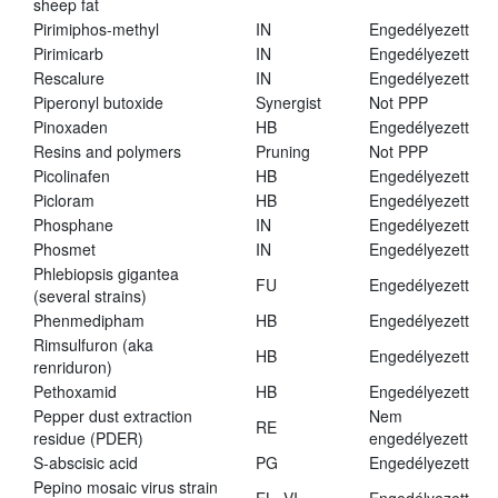
sheep fat
Pirimiphos-methyl
IN
Engedélyezett
Pirimicarb
IN
Engedélyezett
Rescalure
IN
Engedélyezett
Piperonyl butoxide
Synergist
Not PPP
Pinoxaden
HB
Engedélyezett
Resins and polymers
Pruning
Not PPP
Picolinafen
HB
Engedélyezett
Picloram
HB
Engedélyezett
Phosphane
IN
Engedélyezett
Phosmet
IN
Engedélyezett
Phlebiopsis gigantea
FU
Engedélyezett
(several strains)
Phenmedipham
HB
Engedélyezett
Rimsulfuron (aka
HB
Engedélyezett
renriduron)
Pethoxamid
HB
Engedélyezett
Pepper dust extraction
Nem
RE
residue (PDER)
engedélyezett
S-abscisic acid
PG
Engedélyezett
Pepino mosaic virus strain