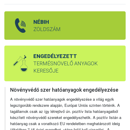
NÉBIH
ZÖLDSZÁM
ENGEDÉLYEZETT
TERMÉSNÖVELŐ ANYAGOK
KERESŐJE
Növényvédő szer hatóanyagok engedélyezése
A növényvédő szer hatóanyagok engedélyezése a világ egyik
legszigorúbb rendszere alapján, Európai Uniós szinten történik. A
tagállamok csak az így létrejövő ún. pozitív lista hatóanyagaiból
készített növényvédő szereket engedélyezhetik. A pozitív listán a
hatóanyag csak a vonatkozó EU rendeletben meghatározott ideig
(általában 7-15 évig) maradhat, utána felül kell vizsgálni. A