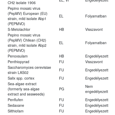
EL, VI
Engedélyezett
CH2 isolate 1906
Pepino mosaic virus
(PepMV) European (EU)
EL
Folyamatban
strain, mild isolate Abp1
(PEPMVO)
S-Metolachlor
HB
Visszavont
Pepino mosaic virus
(PepMV) Chilean (CH2)
EL
Folyamatban
strain, mild isolate Abp2
(PEPMVO)
Penoxsulam
HB
Engedélyezett
Penthiopyrad
FU
Visszavont
Saccharomyces cerevisiae
FU
Engedélyezett
strain LAS02
Salix spp. cortex
FU
Engedélyezett
Sea-algae extract
Nem
(formerly sea-algae
PG
engedélyezett
extract and seaweeds)
Penflufen
FU
Engedélyezett
Sedaxane
FU
Engedélyezett
Silthiofam
FU
Engedélyezett