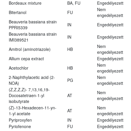
Bordeaux mixture
BA, FU
Engedélyezett
Nem
Bitertanol
FU
engedélyezett
Beauveria bassiana strain
IN
Engedélyezett
PPRI5339
Beauveria bassiana strain
IN
Engedélyezett
IMI389521
Nem
Amitrol (aminotriazole)
HB
engedélyezett
Allium cepa extract
Engedélyezett
Nem
Acetochlor
HB
engedélyezett
2-Naphthylacetic acid (2-
Nem
PG
NOA)
engedélyezett
(Z,Z,Z,Z)- 7,13,16,19-
Nem
Docosatetraen-1-yl
AT
engedélyezett
isobutyrate
(Z)-13-Hexadecen-11-yn-
Nem
AT
1-yl acetate
engedélyezett
Pyriproxyfen
IN
Engedélyezett
Pyriofenone
FU
Engedélyezett