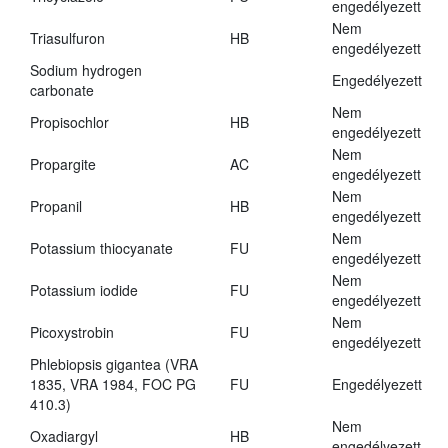
engedélyezett
Nem
Triasulfuron
HB
engedélyezett
Sodium hydrogen
Engedélyezett
carbonate
Nem
Propisochlor
HB
engedélyezett
Nem
Propargite
AC
engedélyezett
Nem
Propanil
HB
engedélyezett
Nem
Potassium thiocyanate
FU
engedélyezett
Nem
Potassium iodide
FU
engedélyezett
Nem
Picoxystrobin
FU
engedélyezett
Phlebiopsis gigantea (VRA
1835, VRA 1984, FOC PG
FU
Engedélyezett
410.3)
Nem
Oxadiargyl
HB
engedélyezett