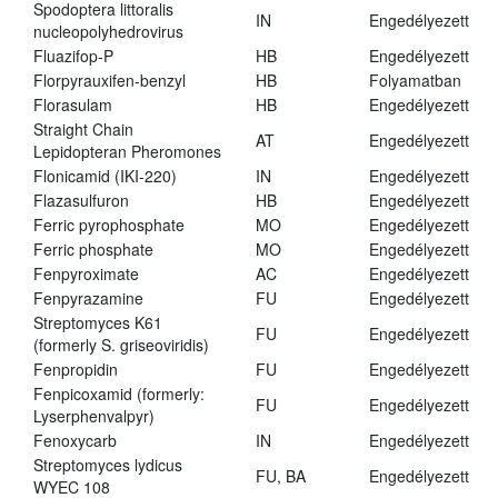
Spodoptera littoralis
IN
Engedélyezett
nucleopolyhedrovirus
Fluazifop-P
HB
Engedélyezett
Florpyrauxifen-benzyl
HB
Folyamatban
Florasulam
HB
Engedélyezett
Straight Chain
AT
Engedélyezett
Lepidopteran Pheromones
Flonicamid (IKI-220)
IN
Engedélyezett
Flazasulfuron
HB
Engedélyezett
Ferric pyrophosphate
MO
Engedélyezett
Ferric phosphate
MO
Engedélyezett
Fenpyroximate
AC
Engedélyezett
Fenpyrazamine
FU
Engedélyezett
Streptomyces K61
FU
Engedélyezett
(formerly S. griseoviridis)
Fenpropidin
FU
Engedélyezett
Fenpicoxamid (formerly:
FU
Engedélyezett
Lyserphenvalpyr)
Fenoxycarb
IN
Engedélyezett
Streptomyces lydicus
FU, BA
Engedélyezett
WYEC 108