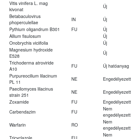
Vitis vinifera L. mag
Új
kivonat
Betabaculovirus
IN
Új
phoperculellae
Pythium oligandrum B301
FU
Új
Allium fisulosum
Új
Onobrychis viciifolia
Új
Magnesium hydroxide
Új
E528
Trichoderma atroviride
FU
Új hatóanyag
A10
Purpureocilium lilacinum
NE
Engedélyezett
PL 11
Paecilomyces lilacinus
NE
Engedélyezett
strain 251
Zoxamide
FU
Engedélyezett
Nem
Carbendazim
FU
engedélyezett
Nem
Warfarin
RO
engedélyezett
Nem
Tricyclazole
FU