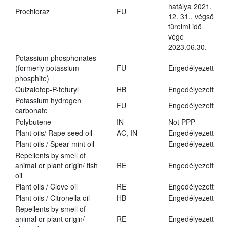
hatálya 2021.
Prochloraz
FU
12. 31., végső
türelmi idő
vége
2023.06.30.
Potassium phosphonates
(formerly potassium
FU
Engedélyezett
phosphite)
Quizalofop-P-tefuryl
HB
Engedélyezett
Potassium hydrogen
FU
Engedélyezett
carbonate
Polybutene
IN
Not PPP
Plant oils/ Rape seed oil
AC, IN
Engedélyezett
Plant oils / Spear mint oil
-
Engedélyezett
Repellents by smell of
animal or plant origin/ fish
RE
Engedélyezett
oil
Plant oils / Clove oil
RE
Engedélyezett
Plant oils / Citronella oil
HB
Engedélyezett
Repellents by smell of
animal or plant origin/
RE
Engedélyezett