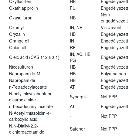
Oxyfluorfen
HB
Engedélyezett
Oxathiapiprolin
FU
Engedélyezett
Nem
Oxasulfuron
HB
engedélyezett
Oxamyl
IN, NE
Visszavont
Oryzalin
HB
Engedélyezett
Orange oil
IN
Engedélyezett
Onion oil
RE
Engedélyezett
IN, AC, HB,
Oleic acid (CAS 112-80-1)
Engedélyezett
PG
Nicosulfuron
HB
Engedélyezett
Napropamide-M
HB
Folyamatban
Napropamide
HB
Engedélyezett
n-Tetradecylacetate
AT
Engedélyezett
N-octyl bicycloheptene
Synergist
Not PPP
dicarboximide
n-hexadecanyl acetate
AT
Engedélyezett
N-Acetyl thiazolidin-4-
-
Not PPP
carboxylic acid
N,N-Diallyl-2,2-
Safener
Not PPP
dichloroacetamide