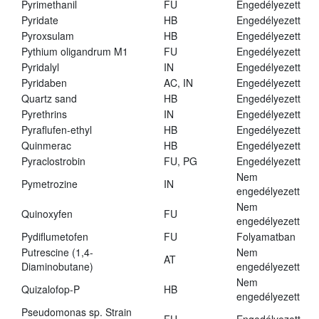
Pyrimethanil
FU
Engedélyezett
Pyridate
HB
Engedélyezett
Pyroxsulam
HB
Engedélyezett
Pythium oligandrum M1
FU
Engedélyezett
Pyridalyl
IN
Engedélyezett
Pyridaben
AC, IN
Engedélyezett
Quartz sand
HB
Engedélyezett
Pyrethrins
IN
Engedélyezett
Pyraflufen-ethyl
HB
Engedélyezett
Quinmerac
HB
Engedélyezett
Pyraclostrobin
FU, PG
Engedélyezett
Nem
Pymetrozine
IN
engedélyezett
Nem
Quinoxyfen
FU
engedélyezett
Pydiflumetofen
FU
Folyamatban
Putrescine (1,4-
Nem
AT
Diaminobutane)
engedélyezett
Nem
Quizalofop-P
HB
engedélyezett
Pseudomonas sp. Strain