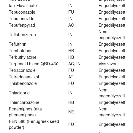
tau-Fluvalinate
IN
Engedélyezett
Tebuconazole
FU
Engedélyezett
Tebufenozide
IN
Engedélyezett
Tebufenpyrad
AC
Engedélyezett
Nem
Teflubenzuron
IN
engedélyezett
Tefluthrin
IN
Engedélyezett
Tembotrione
HB
Engedélyezett
Terbuthylazine
HB
Engedélyezett
Terpenoid blend QRD-460
AC, IN
Visszavont
Tetraconazole
FU
Engedélyezett
Tetradecan-1-ol
AT
Engedélyezett
Thiabendazole
FU
Engedélyezett
Nem
Thiacloprid
IN
engedélyezett
Thiencarbazone
HB
Engedélyezett
Fenamiphos (aka
Nem
NE
phenamiphos)
engedélyezett
FEN 560 (Fenugreek seed
FU
Engedélyezett
powder)