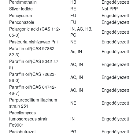
Pendimethalin
HB
Engedélyezett
Silver iodide
RE
Not PPP
Pencycuron
FU
Engedélyezett
Penconazole
FU
Engedélyezett
Pelargonic acid (CAS 112-
IN, AC, HB,
Engedélyezett
05-0)
PG
Pasteuria nishizawae Pn1
NE
Engedélyezett
Paraffin oil/(CAS 97862-
Ac, IN
Engedélyezett
82-3)
Paraffin oil/(CAS 8042-47-
AC, IN
Engedélyezett
5)
Paraffin oil/(CAS 72623-
AC, IN
Engedélyezett
86-0)
Paraffin oil/(CAS 64742-
AC, IN
Engedélyezett
46-7)
Purpureocillium lilacinum
NE
Engedélyezett
strain 251
Paecilomyces
fumosoroseus strain
IN
Engedélyezett
Fe9901
Paclobutrazol
PG
Engedélyezett