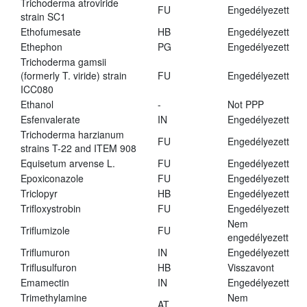
Trichoderma atroviride
FU
Engedélyezett
strain SC1
Ethofumesate
HB
Engedélyezett
Ethephon
PG
Engedélyezett
Trichoderma gamsii
(formerly T. viride) strain
FU
Engedélyezett
ICC080
Ethanol
-
Not PPP
Esfenvalerate
IN
Engedélyezett
Trichoderma harzianum
FU
Engedélyezett
strains T-22 and ITEM 908
Equisetum arvense L.
FU
Engedélyezett
Epoxiconazole
FU
Engedélyezett
Triclopyr
HB
Engedélyezett
Trifloxystrobin
FU
Engedélyezett
Nem
Triflumizole
FU
engedélyezett
Triflumuron
IN
Engedélyezett
Triflusulfuron
HB
Visszavont
Emamectin
IN
Engedélyezett
Trimethylamine
Nem
AT