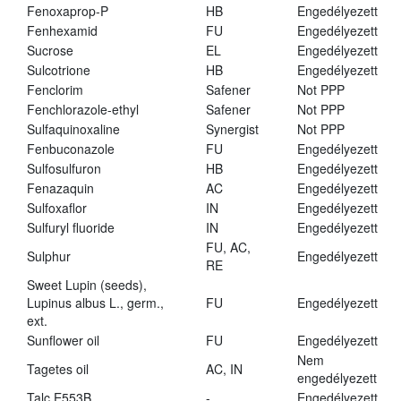
Fenoxaprop-P
HB
Engedélyezett
Fenhexamid
FU
Engedélyezett
Sucrose
EL
Engedélyezett
Sulcotrione
HB
Engedélyezett
Fenclorim
Safener
Not PPP
Fenchlorazole-ethyl
Safener
Not PPP
Sulfaquinoxaline
Synergist
Not PPP
Fenbuconazole
FU
Engedélyezett
Sulfosulfuron
HB
Engedélyezett
Fenazaquin
AC
Engedélyezett
Sulfoxaflor
IN
Engedélyezett
Sulfuryl fluoride
IN
Engedélyezett
FU, AC,
Sulphur
Engedélyezett
RE
Sweet Lupin (seeds),
Lupinus albus L., germ.,
FU
Engedélyezett
ext.
Sunflower oil
FU
Engedélyezett
Nem
Tagetes oil
AC, IN
engedélyezett
Talc E553B
-
Engedélyezett