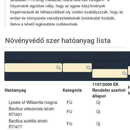
folyamatok együttes célja, hogy az egyes készítmények
forgalmazását és felhasználását oly módon szabályozzák, hogy az
ember és környezete veszélyeztetésének kockázatát kizárják,
illetve a lehető legkisebbre csökkentsék.
Növényvédő szer hatóanyag lista
1107/2009 EK
Hatóanyag
Kategória
Rendelet szerinti
l
állapot
1107/2009 EK
Hatóanyag
Kategória
Rendelet szerinti
l
állapot
Lysate of Willaertia magna
FU
Új
Bacillus velezensis strain
FU
Új
RTI301
Bacillus subtilis strain
FU
Új
RTI477