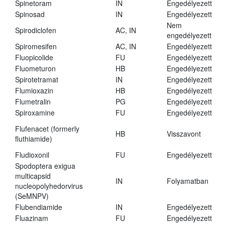
Spinetoram
IN
Engedélyezett
Spinosad
IN
Engedélyezett
Nem
Spirodiclofen
AC, IN
engedélyezett
Spiromesifen
AC, IN
Engedélyezett
Fluopicolide
FU
Engedélyezett
Fluometuron
HB
Engedélyezett
Spirotetramat
IN
Engedélyezett
Flumioxazin
HB
Engedélyezett
Flumetralin
PG
Engedélyezett
Spiroxamine
FU
Engedélyezett
Flufenacet (formerly
HB
Visszavont
fluthiamide)
Fludioxonil
FU
Engedélyezett
Spodoptera exigua
multicapsid
IN
Folyamatban
nucleopolyhedorvirus
(SeMNPV)
Flubendiamide
IN
Engedélyezett
Fluazinam
FU
Engedélyezett