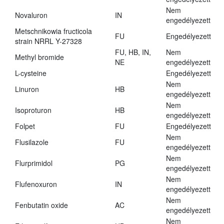
Nem
Novaluron
IN
engedélyezett
Metschnikowia fructicola
FU
Engedélyezett
strain NRRL Y-27328
FU, HB, IN,
Nem
Methyl bromide
NE
engedélyezett
L-cysteine
Engedélyezett
Nem
Linuron
HB
engedélyezett
Nem
Isoproturon
HB
engedélyezett
Folpet
FU
Engedélyezett
Nem
Flusilazole
FU
engedélyezett
Nem
Flurprimidol
PG
engedélyezett
Nem
Flufenoxuron
IN
engedélyezett
Nem
Fenbutatin oxide
AC
engedélyezett
Nem