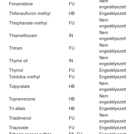
Nem
Fenamidone
FU
engedélyezett
Thifensulfuron-methyl
HB
Engedélyezett
Nem
Thiophanate-methyl
FU
engedélyezett
Nem
Thiamethoxam
IN
engedélyezett
Nem
Thiram
FU
engedélyezett
Nem
Thyme oil
IN
engedélyezett
Thymol
FU
Engedélyezett
Tolclofos-methyl
FU
Engedélyezett
Nem
Tolpyralate
HB
engedélyezett
Nem
Topramezone
HB
engedélyezett
Tri-allate
HB
Engedélyezett
Nem
Triadimenol
FU
engedélyezett
Triazoxide
FU
Engedélyezett