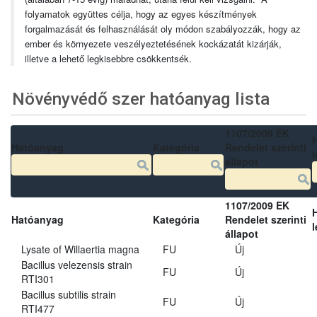
folyamatok együttes célja, hogy az egyes készítmények
forgalmazását és felhasználását oly módon szabályozzák, hogy az
ember és környezete veszélyeztetésének kockázatát kizárják,
illetve a lehető legkisebbre csökkentsék.
Növényvédő szer hatóanyag lista
1107/2009 EK
Hatóanyag
Kategória
Rendelet szerinti
l
állapot
1107/2009 EK
Hatóanyag
Kategória
Rendelet szerinti
l
állapot
Lysate of Willaertia magna
FU
Új
Bacillus velezensis strain
FU
Új
RTI301
Bacillus subtilis strain
FU
Új
RTI477