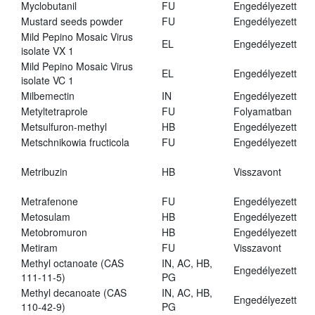
Myclobutanil
FU
Engedélyezett
Mustard seeds powder
FU
Engedélyezett
Mild Pepino Mosaic Virus
EL
Engedélyezett
isolate VX 1
Mild Pepino Mosaic Virus
EL
Engedélyezett
isolate VC 1
Milbemectin
IN
Engedélyezett
Metyltetraprole
FU
Folyamatban
Metsulfuron-methyl
HB
Engedélyezett
Metschnikowia fructicola
FU
Engedélyezett
Metribuzin
HB
Visszavont
Metrafenone
FU
Engedélyezett
Metosulam
HB
Engedélyezett
Metobromuron
HB
Engedélyezett
Metiram
FU
Visszavont
Methyl octanoate (CAS
IN, AC, HB,
Engedélyezett
111-11-5)
PG
Methyl decanoate (CAS
IN, AC, HB,
Engedélyezett
110-42-9)
PG