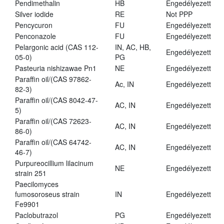
Pendimethalin
HB
Engedélyezett
Silver iodide
RE
Not PPP
Pencycuron
FU
Engedélyezett
Penconazole
FU
Engedélyezett
Pelargonic acid (CAS 112-
IN, AC, HB,
Engedélyezett
05-0)
PG
Pasteuria nishizawae Pn1
NE
Engedélyezett
Paraffin oil/(CAS 97862-
Ac, IN
Engedélyezett
82-3)
Paraffin oil/(CAS 8042-47-
AC, IN
Engedélyezett
5)
Paraffin oil/(CAS 72623-
AC, IN
Engedélyezett
86-0)
Paraffin oil/(CAS 64742-
AC, IN
Engedélyezett
46-7)
Purpureocillium lilacinum
NE
Engedélyezett
strain 251
Paecilomyces
fumosoroseus strain
IN
Engedélyezett
Fe9901
Paclobutrazol
PG
Engedélyezett