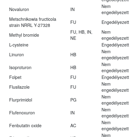
Nem
Novaluron
IN
engedélyezett
Metschnikowia fructicola
FU
Engedélyezett
strain NRRL Y-27328
FU, HB, IN,
Nem
Methyl bromide
NE
engedélyezett
L-cysteine
Engedélyezett
Nem
Linuron
HB
engedélyezett
Nem
Isoproturon
HB
engedélyezett
Folpet
FU
Engedélyezett
Nem
Flusilazole
FU
engedélyezett
Nem
Flurprimidol
PG
engedélyezett
Nem
Flufenoxuron
IN
engedélyezett
Nem
Fenbutatin oxide
AC
engedélyezett
Nem