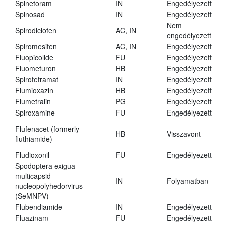
Spinetoram
IN
Engedélyezett
Spinosad
IN
Engedélyezett
Nem
Spirodiclofen
AC, IN
engedélyezett
Spiromesifen
AC, IN
Engedélyezett
Fluopicolide
FU
Engedélyezett
Fluometuron
HB
Engedélyezett
Spirotetramat
IN
Engedélyezett
Flumioxazin
HB
Engedélyezett
Flumetralin
PG
Engedélyezett
Spiroxamine
FU
Engedélyezett
Flufenacet (formerly
HB
Visszavont
fluthiamide)
Fludioxonil
FU
Engedélyezett
Spodoptera exigua
multicapsid
IN
Folyamatban
nucleopolyhedorvirus
(SeMNPV)
Flubendiamide
IN
Engedélyezett
Fluazinam
FU
Engedélyezett