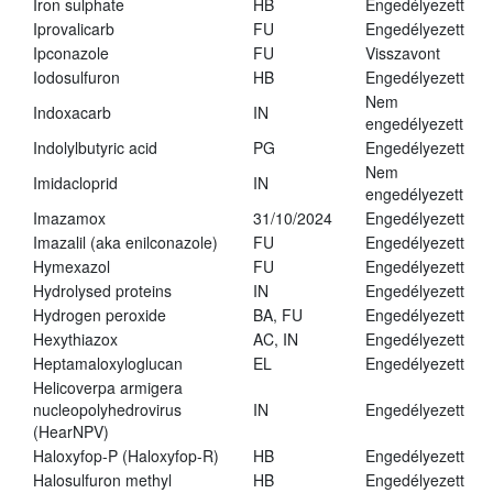
Iron sulphate
HB
Engedélyezett
Iprovalicarb
FU
Engedélyezett
Ipconazole
FU
Visszavont
Iodosulfuron
HB
Engedélyezett
Nem
Indoxacarb
IN
engedélyezett
Indolylbutyric acid
PG
Engedélyezett
Nem
Imidacloprid
IN
engedélyezett
Imazamox
31/10/2024
Engedélyezett
Imazalil (aka enilconazole)
FU
Engedélyezett
Hymexazol
FU
Engedélyezett
Hydrolysed proteins
IN
Engedélyezett
Hydrogen peroxide
BA, FU
Engedélyezett
Hexythiazox
AC, IN
Engedélyezett
Heptamaloxyloglucan
EL
Engedélyezett
Helicoverpa armigera
nucleopolyhedrovirus
IN
Engedélyezett
(HearNPV)
Haloxyfop-P (Haloxyfop-R)
HB
Engedélyezett
Halosulfuron methyl
HB
Engedélyezett