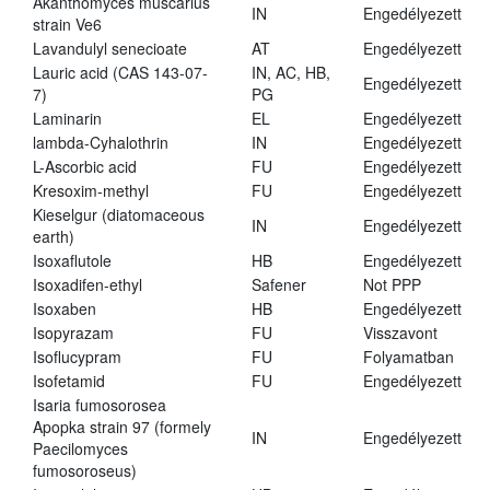
Akanthomyces muscarius
IN
Engedélyezett
strain Ve6
Lavandulyl senecioate
AT
Engedélyezett
Lauric acid (CAS 143-07-
IN, AC, HB,
Engedélyezett
7)
PG
Laminarin
EL
Engedélyezett
lambda-Cyhalothrin
IN
Engedélyezett
L-Ascorbic acid
FU
Engedélyezett
Kresoxim-methyl
FU
Engedélyezett
Kieselgur (diatomaceous
IN
Engedélyezett
earth)
Isoxaflutole
HB
Engedélyezett
Isoxadifen-ethyl
Safener
Not PPP
Isoxaben
HB
Engedélyezett
Isopyrazam
FU
Visszavont
Isoflucypram
FU
Folyamatban
Isofetamid
FU
Engedélyezett
Isaria fumosorosea
Apopka strain 97 (formely
IN
Engedélyezett
Paecilomyces
fumosoroseus)