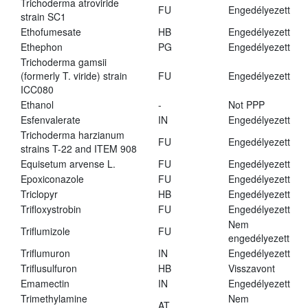
Trichoderma atroviride
FU
Engedélyezett
strain SC1
Ethofumesate
HB
Engedélyezett
Ethephon
PG
Engedélyezett
Trichoderma gamsii
(formerly T. viride) strain
FU
Engedélyezett
ICC080
Ethanol
-
Not PPP
Esfenvalerate
IN
Engedélyezett
Trichoderma harzianum
FU
Engedélyezett
strains T-22 and ITEM 908
Equisetum arvense L.
FU
Engedélyezett
Epoxiconazole
FU
Engedélyezett
Triclopyr
HB
Engedélyezett
Trifloxystrobin
FU
Engedélyezett
Nem
Triflumizole
FU
engedélyezett
Triflumuron
IN
Engedélyezett
Triflusulfuron
HB
Visszavont
Emamectin
IN
Engedélyezett
Trimethylamine
Nem
AT