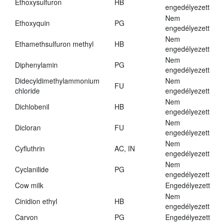
Ethoxysulfuron
HB
engedélyezett
Nem
Ethoxyquin
PG
engedélyezett
Nem
Ethamethsulfuron methyl
HB
engedélyezett
Nem
Diphenylamin
PG
engedélyezett
Didecyldimethylammonium
Nem
FU
chloride
engedélyezett
Nem
Dichlobenil
HB
engedélyezett
Nem
Dicloran
FU
engedélyezett
Nem
Cyfluthrin
AC, IN
engedélyezett
Nem
Cyclanilide
PG
engedélyezett
Cow milk
Engedélyezett
Nem
Cinidion ethyl
HB
engedélyezett
Carvon
PG
Engedélyezett