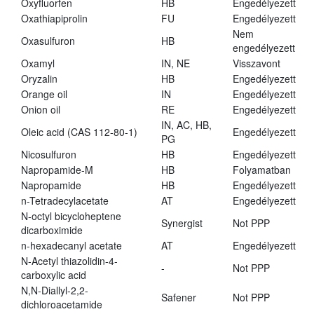
Oxyfluorfen
HB
Engedélyezett
Oxathiapiprolin
FU
Engedélyezett
Nem
Oxasulfuron
HB
engedélyezett
Oxamyl
IN, NE
Visszavont
Oryzalin
HB
Engedélyezett
Orange oil
IN
Engedélyezett
Onion oil
RE
Engedélyezett
IN, AC, HB,
Oleic acid (CAS 112-80-1)
Engedélyezett
PG
Nicosulfuron
HB
Engedélyezett
Napropamide-M
HB
Folyamatban
Napropamide
HB
Engedélyezett
n-Tetradecylacetate
AT
Engedélyezett
N-octyl bicycloheptene
Synergist
Not PPP
dicarboximide
n-hexadecanyl acetate
AT
Engedélyezett
N-Acetyl thiazolidin-4-
-
Not PPP
carboxylic acid
N,N-Diallyl-2,2-
Safener
Not PPP
dichloroacetamide