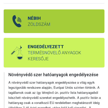
NÉBIH
ZÖLDSZÁM
ENGEDÉLYEZETT
TERMÉSNÖVELŐ ANYAGOK
KERESŐJE
Növényvédő szer hatóanyagok engedélyezése
A növényvédő szer hatóanyagok engedélyezése a világ egyik
legszigorúbb rendszere alapján, Európai Uniós szinten történik. A
tagállamok csak az így létrejövő ún. pozitív lista hatóanyagaiból
készített növényvédő szereket engedélyezhetik. A pozitív listán a
hatóanyag csak a vonatkozó EU rendeletben meghatározott ideig
(általában 7-15 évig) maradhat, utána felül kell vizsgálni. A