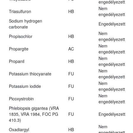
engedélyezett
Nem
Triasulfuron
HB
engedélyezett
Sodium hydrogen
Engedélyezett
carbonate
Nem
Propisochlor
HB
engedélyezett
Nem
Propargite
AC
engedélyezett
Nem
Propanil
HB
engedélyezett
Nem
Potassium thiocyanate
FU
engedélyezett
Nem
Potassium iodide
FU
engedélyezett
Nem
Picoxystrobin
FU
engedélyezett
Phlebiopsis gigantea (VRA
1835, VRA 1984, FOC PG
FU
Engedélyezett
410.3)
Nem
Oxadiargyl
HB
engedélyezett