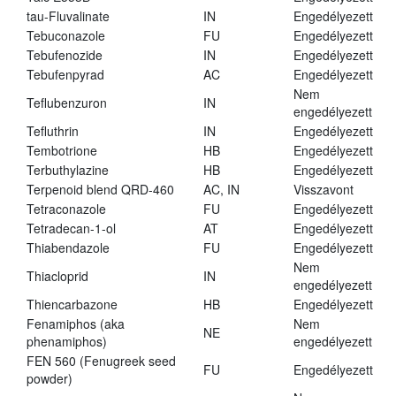
tau-Fluvalinate
IN
Engedélyezett
Tebuconazole
FU
Engedélyezett
Tebufenozide
IN
Engedélyezett
Tebufenpyrad
AC
Engedélyezett
Nem
Teflubenzuron
IN
engedélyezett
Tefluthrin
IN
Engedélyezett
Tembotrione
HB
Engedélyezett
Terbuthylazine
HB
Engedélyezett
Terpenoid blend QRD-460
AC, IN
Visszavont
Tetraconazole
FU
Engedélyezett
Tetradecan-1-ol
AT
Engedélyezett
Thiabendazole
FU
Engedélyezett
Nem
Thiacloprid
IN
engedélyezett
Thiencarbazone
HB
Engedélyezett
Fenamiphos (aka
Nem
NE
phenamiphos)
engedélyezett
FEN 560 (Fenugreek seed
FU
Engedélyezett
powder)