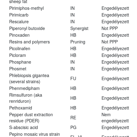
sheep fat
Pirimiphos-methyl
IN
Engedélyezett
Pirimicarb
IN
Engedélyezett
Rescalure
IN
Engedélyezett
Piperonyl butoxide
Synergist
Not PPP
Pinoxaden
HB
Engedélyezett
Resins and polymers
Pruning
Not PPP
Picolinafen
HB
Engedélyezett
Picloram
HB
Engedélyezett
Phosphane
IN
Engedélyezett
Phosmet
IN
Engedélyezett
Phlebiopsis gigantea
FU
Engedélyezett
(several strains)
Phenmedipham
HB
Engedélyezett
Rimsulfuron (aka
HB
Engedélyezett
renriduron)
Pethoxamid
HB
Engedélyezett
Pepper dust extraction
Nem
RE
residue (PDER)
engedélyezett
S-abscisic acid
PG
Engedélyezett
Pepino mosaic virus strain