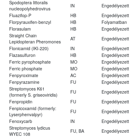
Spodoptera littoralis
IN
Engedélyezett
nucleopolyhedrovirus
Fluazifop-P
HB
Engedélyezett
Florpyrauxifen-benzyl
HB
Folyamatban
Florasulam
HB
Engedélyezett
Straight Chain
AT
Engedélyezett
Lepidopteran Pheromones
Flonicamid (IKI-220)
IN
Engedélyezett
Flazasulfuron
HB
Engedélyezett
Ferric pyrophosphate
MO
Engedélyezett
Ferric phosphate
MO
Engedélyezett
Fenpyroximate
AC
Engedélyezett
Fenpyrazamine
FU
Engedélyezett
Streptomyces K61
FU
Engedélyezett
(formerly S. griseoviridis)
Fenpropidin
FU
Engedélyezett
Fenpicoxamid (formerly:
FU
Engedélyezett
Lyserphenvalpyr)
Fenoxycarb
IN
Engedélyezett
Streptomyces lydicus
FU, BA
Engedélyezett
WYEC 108