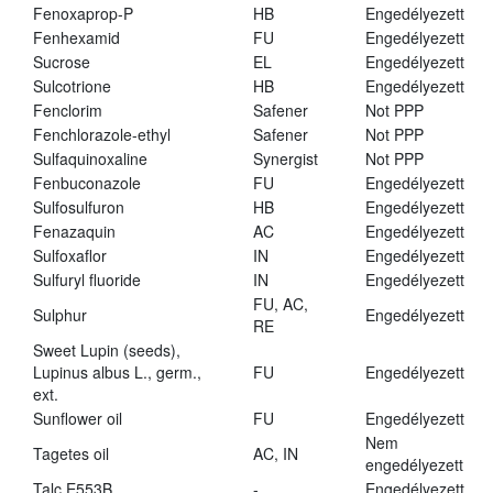
Fenoxaprop-P
HB
Engedélyezett
Fenhexamid
FU
Engedélyezett
Sucrose
EL
Engedélyezett
Sulcotrione
HB
Engedélyezett
Fenclorim
Safener
Not PPP
Fenchlorazole-ethyl
Safener
Not PPP
Sulfaquinoxaline
Synergist
Not PPP
Fenbuconazole
FU
Engedélyezett
Sulfosulfuron
HB
Engedélyezett
Fenazaquin
AC
Engedélyezett
Sulfoxaflor
IN
Engedélyezett
Sulfuryl fluoride
IN
Engedélyezett
FU, AC,
Sulphur
Engedélyezett
RE
Sweet Lupin (seeds),
Lupinus albus L., germ.,
FU
Engedélyezett
ext.
Sunflower oil
FU
Engedélyezett
Nem
Tagetes oil
AC, IN
engedélyezett
Talc E553B
-
Engedélyezett