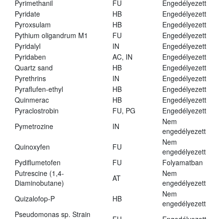
Pyrimethanil
FU
Engedélyezett
Pyridate
HB
Engedélyezett
Pyroxsulam
HB
Engedélyezett
Pythium oligandrum M1
FU
Engedélyezett
Pyridalyl
IN
Engedélyezett
Pyridaben
AC, IN
Engedélyezett
Quartz sand
HB
Engedélyezett
Pyrethrins
IN
Engedélyezett
Pyraflufen-ethyl
HB
Engedélyezett
Quinmerac
HB
Engedélyezett
Pyraclostrobin
FU, PG
Engedélyezett
Nem
Pymetrozine
IN
engedélyezett
Nem
Quinoxyfen
FU
engedélyezett
Pydiflumetofen
FU
Folyamatban
Putrescine (1,4-
Nem
AT
Diaminobutane)
engedélyezett
Nem
Quizalofop-P
HB
engedélyezett
Pseudomonas sp. Strain