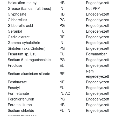
Halauxifen-methyl
HB
Engedélyezett
Grease (bands, fruit trees)
IN
Not PPP
Glyphosate
HB
Engedélyezett
Gibberellins
PG
Engedélyezett
Gibberellic acid
PG
Engedélyezett
Geraniol
FU
Engedélyezett
Garlic extract
RE
Engedélyezett
Gamma-cyhalothrin
IN
Engedélyezett
Sintofen (aka Cintofen)
PG
Engedélyezett
Fusarium sp. L13
FU
Folyamatban
Sodium 5-nitroguaiacolate
PG
Engedélyezett
Fructose
EL
Engedélyezett
Nem
Sodium aluminium silicate
RE
engedélyezett
Fosthiazate
NE
Engedélyezett
Fosetyl
FU
Engedélyezett
Formetanate
IN, AC
Engedélyezett
Forchlorfenuron
PG
Engedélyezett
Foramsulfuron
HB
Engedélyezett
Sodium chloride
FU, IN
Engedélyezett