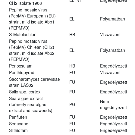
EL, VI
Engedélyezett
CH2 isolate 1906
Pepino mosaic virus
(PepMV) European (EU)
EL
Folyamatban
strain, mild isolate Abp1
(PEPMVO)
S-Metolachlor
HB
Visszavont
Pepino mosaic virus
(PepMV) Chilean (CH2)
EL
Folyamatban
strain, mild isolate Abp2
(PEPMVO)
Penoxsulam
HB
Engedélyezett
Penthiopyrad
FU
Visszavont
Saccharomyces cerevisiae
FU
Engedélyezett
strain LAS02
Salix spp. cortex
FU
Engedélyezett
Sea-algae extract
Nem
(formerly sea-algae
PG
engedélyezett
extract and seaweeds)
Penflufen
FU
Engedélyezett
Sedaxane
FU
Engedélyezett
Silthiofam
FU
Engedélyezett