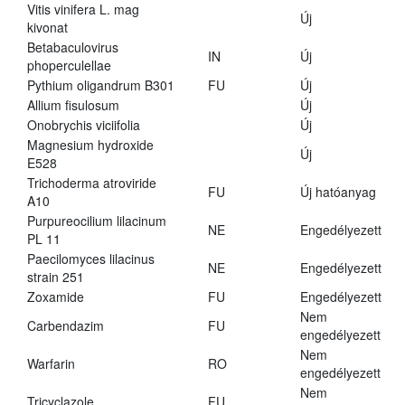
Vitis vinifera L. mag
Új
kivonat
Betabaculovirus
IN
Új
phoperculellae
Pythium oligandrum B301
FU
Új
Allium fisulosum
Új
Onobrychis viciifolia
Új
Magnesium hydroxide
Új
E528
Trichoderma atroviride
FU
Új hatóanyag
A10
Purpureocilium lilacinum
NE
Engedélyezett
PL 11
Paecilomyces lilacinus
NE
Engedélyezett
strain 251
Zoxamide
FU
Engedélyezett
Nem
Carbendazim
FU
engedélyezett
Nem
Warfarin
RO
engedélyezett
Nem
Tricyclazole
FU