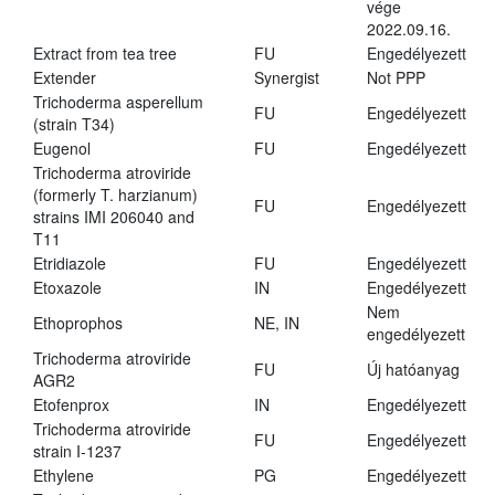
vége
2022.09.16.
Extract from tea tree
FU
Engedélyezett
Extender
Synergist
Not PPP
Trichoderma asperellum
FU
Engedélyezett
(strain T34)
Eugenol
FU
Engedélyezett
Trichoderma atroviride
(formerly T. harzianum)
FU
Engedélyezett
strains IMI 206040 and
T11
Etridiazole
FU
Engedélyezett
Etoxazole
IN
Engedélyezett
Nem
Ethoprophos
NE, IN
engedélyezett
Trichoderma atroviride
FU
Új hatóanyag
AGR2
Etofenprox
IN
Engedélyezett
Trichoderma atroviride
FU
Engedélyezett
strain I-1237
Ethylene
PG
Engedélyezett