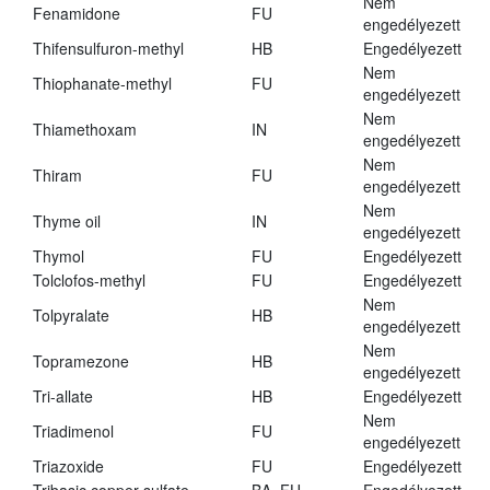
Nem
Fenamidone
FU
engedélyezett
Thifensulfuron-methyl
HB
Engedélyezett
Nem
Thiophanate-methyl
FU
engedélyezett
Nem
Thiamethoxam
IN
engedélyezett
Nem
Thiram
FU
engedélyezett
Nem
Thyme oil
IN
engedélyezett
Thymol
FU
Engedélyezett
Tolclofos-methyl
FU
Engedélyezett
Nem
Tolpyralate
HB
engedélyezett
Nem
Topramezone
HB
engedélyezett
Tri-allate
HB
Engedélyezett
Nem
Triadimenol
FU
engedélyezett
Triazoxide
FU
Engedélyezett