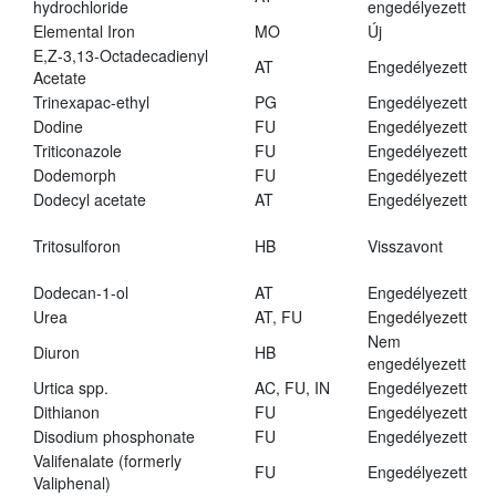
hydrochloride
engedélyezett
Elemental Iron
MO
Új
E,Z-3,13-Octadecadienyl
AT
Engedélyezett
Acetate
Trinexapac-ethyl
PG
Engedélyezett
Dodine
FU
Engedélyezett
Triticonazole
FU
Engedélyezett
Dodemorph
FU
Engedélyezett
Dodecyl acetate
AT
Engedélyezett
Tritosulforon
HB
Visszavont
Dodecan-1-ol
AT
Engedélyezett
Urea
AT, FU
Engedélyezett
Nem
Diuron
HB
engedélyezett
Urtica spp.
AC, FU, IN
Engedélyezett
Dithianon
FU
Engedélyezett
Disodium phosphonate
FU
Engedélyezett
Valifenalate (formerly
FU
Engedélyezett
Valiphenal)