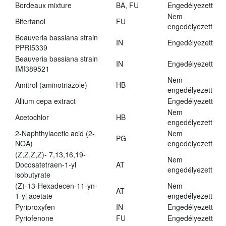
Bordeaux mixture
BA, FU
Engedélyezett
Nem
Bitertanol
FU
engedélyezett
Beauveria bassiana strain
IN
Engedélyezett
PPRI5339
Beauveria bassiana strain
IN
Engedélyezett
IMI389521
Nem
Amitrol (aminotriazole)
HB
engedélyezett
Allium cepa extract
Engedélyezett
Nem
Acetochlor
HB
engedélyezett
2-Naphthylacetic acid (2-
Nem
PG
NOA)
engedélyezett
(Z,Z,Z,Z)- 7,13,16,19-
Nem
Docosatetraen-1-yl
AT
engedélyezett
isobutyrate
(Z)-13-Hexadecen-11-yn-
Nem
AT
1-yl acetate
engedélyezett
Pyriproxyfen
IN
Engedélyezett
Pyriofenone
FU
Engedélyezett