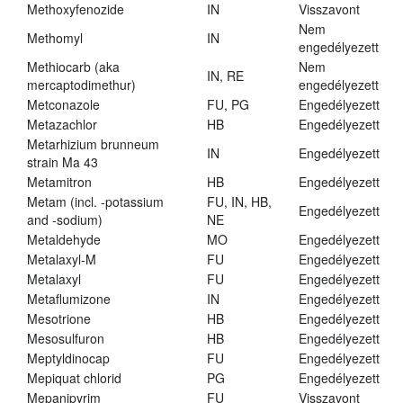
Methoxyfenozide
IN
Visszavont
Nem
Methomyl
IN
engedélyezett
Methiocarb (aka
Nem
IN, RE
mercaptodimethur)
engedélyezett
Metconazole
FU, PG
Engedélyezett
Metazachlor
HB
Engedélyezett
Metarhizium brunneum
IN
Engedélyezett
strain Ma 43
Metamitron
HB
Engedélyezett
Metam (incl. -potassium
FU, IN, HB,
Engedélyezett
and -sodium)
NE
Metaldehyde
MO
Engedélyezett
Metalaxyl-M
FU
Engedélyezett
Metalaxyl
FU
Engedélyezett
Metaflumizone
IN
Engedélyezett
Mesotrione
HB
Engedélyezett
Mesosulfuron
HB
Engedélyezett
Meptyldinocap
FU
Engedélyezett
Mepiquat chlorid
PG
Engedélyezett
Mepanipyrim
FU
Visszavont