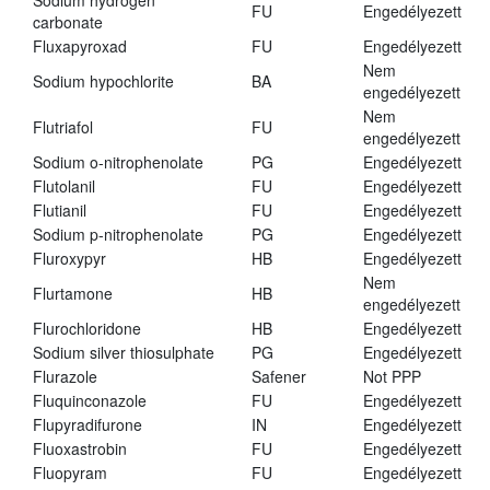
Sodium hydrogen
FU
Engedélyezett
carbonate
Fluxapyroxad
FU
Engedélyezett
Nem
Sodium hypochlorite
BA
engedélyezett
Nem
Flutriafol
FU
engedélyezett
Sodium o-nitrophenolate
PG
Engedélyezett
Flutolanil
FU
Engedélyezett
Flutianil
FU
Engedélyezett
Sodium p-nitrophenolate
PG
Engedélyezett
Fluroxypyr
HB
Engedélyezett
Nem
Flurtamone
HB
engedélyezett
Flurochloridone
HB
Engedélyezett
Sodium silver thiosulphate
PG
Engedélyezett
Flurazole
Safener
Not PPP
Fluquinconazole
FU
Engedélyezett
Flupyradifurone
IN
Engedélyezett
Fluoxastrobin
FU
Engedélyezett
Fluopyram
FU
Engedélyezett