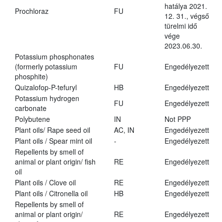
hatálya 2021.
Prochloraz
FU
12. 31., végső
türelmi idő
vége
2023.06.30.
Potassium phosphonates
(formerly potassium
FU
Engedélyezett
phosphite)
Quizalofop-P-tefuryl
HB
Engedélyezett
Potassium hydrogen
FU
Engedélyezett
carbonate
Polybutene
IN
Not PPP
Plant oils/ Rape seed oil
AC, IN
Engedélyezett
Plant oils / Spear mint oil
-
Engedélyezett
Repellents by smell of
animal or plant origin/ fish
RE
Engedélyezett
oil
Plant oils / Clove oil
RE
Engedélyezett
Plant oils / Citronella oil
HB
Engedélyezett
Repellents by smell of
animal or plant origin/
RE
Engedélyezett