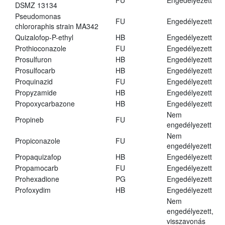
FU
Engedélyezett
DSMZ 13134
Pseudomonas
FU
Engedélyezett
chlororaphis strain MA342
Quizalofop-P-ethyl
HB
Engedélyezett
Prothioconazole
FU
Engedélyezett
Prosulfuron
HB
Engedélyezett
Prosulfocarb
HB
Engedélyezett
Proquinazid
FU
Engedélyezett
Propyzamide
HB
Engedélyezett
Propoxycarbazone
HB
Engedélyezett
Nem
Propineb
FU
engedélyezett
Nem
Propiconazole
FU
engedélyezett
Propaquizafop
HB
Engedélyezett
Propamocarb
FU
Engedélyezett
Prohexadione
PG
Engedélyezett
Profoxydim
HB
Engedélyezett
Nem
engedélyezett,
visszavonás