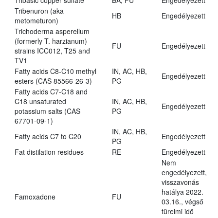
Tribasic copper sulfate
BA, FU
Engedélyezett
Tribenuron (aka
HB
Engedélyezett
metometuron)
Trichoderma asperellum
(formerly T. harzianum)
FU
Engedélyezett
strains ICC012, T25 and
TV1
Fatty acids C8-C10 methyl
IN, AC, HB,
Engedélyezett
esters (CAS 85566-26-3)
PG
Fatty acids C7-C18 and
C18 unsaturated
IN, AC, HB,
Engedélyezett
potassium salts (CAS
PG
67701-09-1)
IN, AC, HB,
Fatty acids C7 to C20
Engedélyezett
PG
Fat distilation residues
RE
Engedélyezett
Nem
engedélyezett,
visszavonás
hatálya 2022.
Famoxadone
FU
03.16., végső
türelmi idő