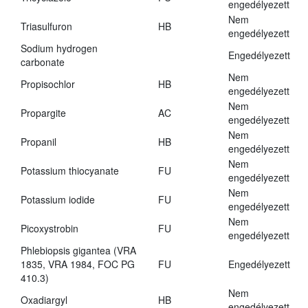
engedélyezett
Nem
Triasulfuron
HB
engedélyezett
Sodium hydrogen
Engedélyezett
carbonate
Nem
Propisochlor
HB
engedélyezett
Nem
Propargite
AC
engedélyezett
Nem
Propanil
HB
engedélyezett
Nem
Potassium thiocyanate
FU
engedélyezett
Nem
Potassium iodide
FU
engedélyezett
Nem
Picoxystrobin
FU
engedélyezett
Phlebiopsis gigantea (VRA
1835, VRA 1984, FOC PG
FU
Engedélyezett
410.3)
Nem
Oxadiargyl
HB
engedélyezett