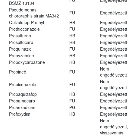
FU
Engedélyezett
DSMZ 13134
Pseudomonas
FU
Engedélyezett
chlororaphis strain MA342
Quizalofop-P-ethyl
HB
Engedélyezett
Prothioconazole
FU
Engedélyezett
Prosulfuron
HB
Engedélyezett
Prosulfocarb
HB
Engedélyezett
Proquinazid
FU
Engedélyezett
Propyzamide
HB
Engedélyezett
Propoxycarbazone
HB
Engedélyezett
Nem
Propineb
FU
engedélyezett
Nem
Propiconazole
FU
engedélyezett
Propaquizafop
HB
Engedélyezett
Propamocarb
FU
Engedélyezett
Prohexadione
PG
Engedélyezett
Profoxydim
HB
Engedélyezett
Nem
engedélyezett,
visszavonás