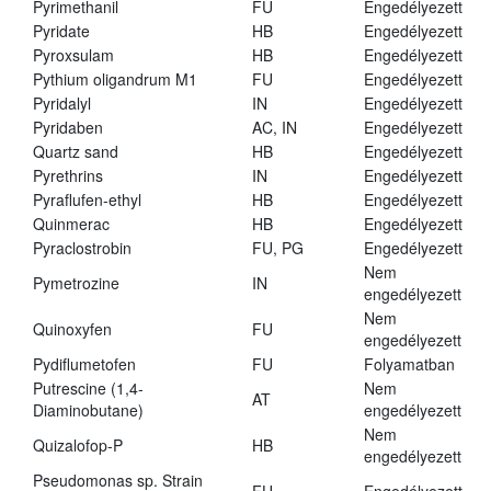
Pyrimethanil
FU
Engedélyezett
Pyridate
HB
Engedélyezett
Pyroxsulam
HB
Engedélyezett
Pythium oligandrum M1
FU
Engedélyezett
Pyridalyl
IN
Engedélyezett
Pyridaben
AC, IN
Engedélyezett
Quartz sand
HB
Engedélyezett
Pyrethrins
IN
Engedélyezett
Pyraflufen-ethyl
HB
Engedélyezett
Quinmerac
HB
Engedélyezett
Pyraclostrobin
FU, PG
Engedélyezett
Nem
Pymetrozine
IN
engedélyezett
Nem
Quinoxyfen
FU
engedélyezett
Pydiflumetofen
FU
Folyamatban
Putrescine (1,4-
Nem
AT
Diaminobutane)
engedélyezett
Nem
Quizalofop-P
HB
engedélyezett
Pseudomonas sp. Strain