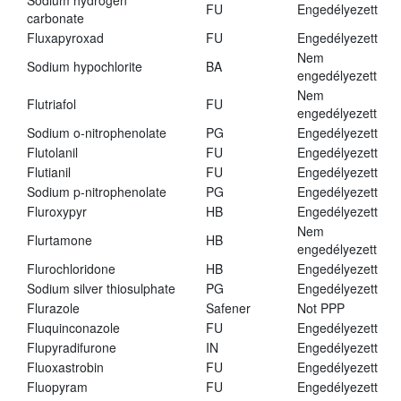
Sodium hydrogen
FU
Engedélyezett
carbonate
Fluxapyroxad
FU
Engedélyezett
Nem
Sodium hypochlorite
BA
engedélyezett
Nem
Flutriafol
FU
engedélyezett
Sodium o-nitrophenolate
PG
Engedélyezett
Flutolanil
FU
Engedélyezett
Flutianil
FU
Engedélyezett
Sodium p-nitrophenolate
PG
Engedélyezett
Fluroxypyr
HB
Engedélyezett
Nem
Flurtamone
HB
engedélyezett
Flurochloridone
HB
Engedélyezett
Sodium silver thiosulphate
PG
Engedélyezett
Flurazole
Safener
Not PPP
Fluquinconazole
FU
Engedélyezett
Flupyradifurone
IN
Engedélyezett
Fluoxastrobin
FU
Engedélyezett
Fluopyram
FU
Engedélyezett