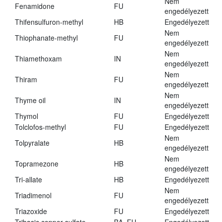
Nem
Fenamidone
FU
engedélyezett
Thifensulfuron-methyl
HB
Engedélyezett
Nem
Thiophanate-methyl
FU
engedélyezett
Nem
Thiamethoxam
IN
engedélyezett
Nem
Thiram
FU
engedélyezett
Nem
Thyme oil
IN
engedélyezett
Thymol
FU
Engedélyezett
Tolclofos-methyl
FU
Engedélyezett
Nem
Tolpyralate
HB
engedélyezett
Nem
Topramezone
HB
engedélyezett
Tri-allate
HB
Engedélyezett
Nem
Triadimenol
FU
engedélyezett
Triazoxide
FU
Engedélyezett