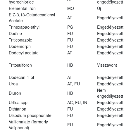
hydrochloride
engedélyezett
Elemental Iron
MO
Új
E,Z-3,13-Octadecadienyl
AT
Engedélyezett
Acetate
Trinexapac-ethyl
PG
Engedélyezett
Dodine
FU
Engedélyezett
Triticonazole
FU
Engedélyezett
Dodemorph
FU
Engedélyezett
Dodecyl acetate
AT
Engedélyezett
Tritosulforon
HB
Visszavont
Dodecan-1-ol
AT
Engedélyezett
Urea
AT, FU
Engedélyezett
Nem
Diuron
HB
engedélyezett
Urtica spp.
AC, FU, IN
Engedélyezett
Dithianon
FU
Engedélyezett
Disodium phosphonate
FU
Engedélyezett
Valifenalate (formerly
FU
Engedélyezett
Valiphenal)