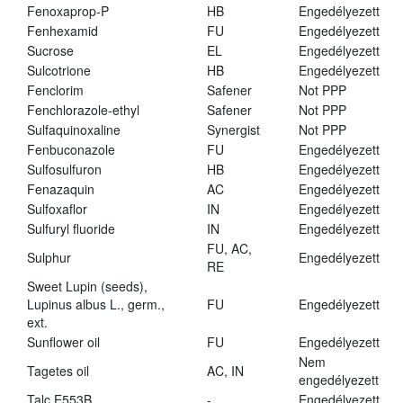
Fenoxaprop-P
HB
Engedélyezett
Fenhexamid
FU
Engedélyezett
Sucrose
EL
Engedélyezett
Sulcotrione
HB
Engedélyezett
Fenclorim
Safener
Not PPP
Fenchlorazole-ethyl
Safener
Not PPP
Sulfaquinoxaline
Synergist
Not PPP
Fenbuconazole
FU
Engedélyezett
Sulfosulfuron
HB
Engedélyezett
Fenazaquin
AC
Engedélyezett
Sulfoxaflor
IN
Engedélyezett
Sulfuryl fluoride
IN
Engedélyezett
FU, AC,
Sulphur
Engedélyezett
RE
Sweet Lupin (seeds),
Lupinus albus L., germ.,
FU
Engedélyezett
ext.
Sunflower oil
FU
Engedélyezett
Nem
Tagetes oil
AC, IN
engedélyezett
Talc E553B
-
Engedélyezett