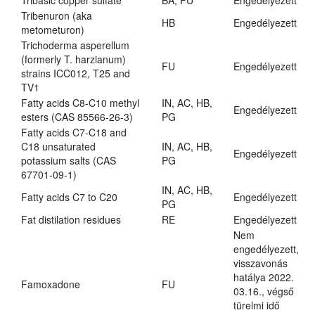
Tribasic copper sulfate
BA, FU
Engedélyezett
Tribenuron (aka
HB
Engedélyezett
metometuron)
Trichoderma asperellum
(formerly T. harzianum)
FU
Engedélyezett
strains ICC012, T25 and
TV1
Fatty acids C8-C10 methyl
IN, AC, HB,
Engedélyezett
esters (CAS 85566-26-3)
PG
Fatty acids C7-C18 and
C18 unsaturated
IN, AC, HB,
Engedélyezett
potassium salts (CAS
PG
67701-09-1)
IN, AC, HB,
Fatty acids C7 to C20
Engedélyezett
PG
Fat distilation residues
RE
Engedélyezett
Nem
engedélyezett,
visszavonás
hatálya 2022.
Famoxadone
FU
03.16., végső
türelmi idő