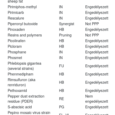
sheep fat
Pirimiphos-methyl
IN
Engedélyezett
Pirimicarb
IN
Engedélyezett
Rescalure
IN
Engedélyezett
Piperonyl butoxide
Synergist
Not PPP
Pinoxaden
HB
Engedélyezett
Resins and polymers
Pruning
Not PPP
Picolinafen
HB
Engedélyezett
Picloram
HB
Engedélyezett
Phosphane
IN
Engedélyezett
Phosmet
IN
Engedélyezett
Phlebiopsis gigantea
FU
Engedélyezett
(several strains)
Phenmedipham
HB
Engedélyezett
Rimsulfuron (aka
HB
Engedélyezett
renriduron)
Pethoxamid
HB
Engedélyezett
Pepper dust extraction
Nem
RE
residue (PDER)
engedélyezett
S-abscisic acid
PG
Engedélyezett
Pepino mosaic virus strain