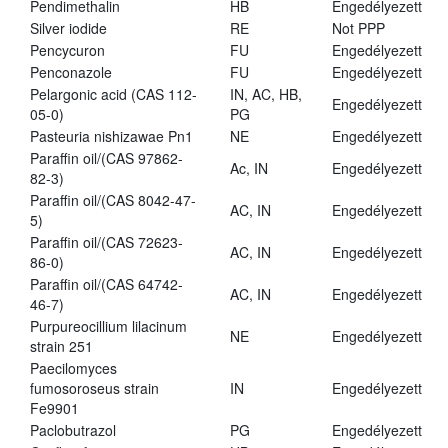
Pendimethalin
HB
Engedélyezett
Silver iodide
RE
Not PPP
Pencycuron
FU
Engedélyezett
Penconazole
FU
Engedélyezett
Pelargonic acid (CAS 112-
IN, AC, HB,
Engedélyezett
05-0)
PG
Pasteuria nishizawae Pn1
NE
Engedélyezett
Paraffin oil/(CAS 97862-
Ac, IN
Engedélyezett
82-3)
Paraffin oil/(CAS 8042-47-
AC, IN
Engedélyezett
5)
Paraffin oil/(CAS 72623-
AC, IN
Engedélyezett
86-0)
Paraffin oil/(CAS 64742-
AC, IN
Engedélyezett
46-7)
Purpureocillium lilacinum
NE
Engedélyezett
strain 251
Paecilomyces
fumosoroseus strain
IN
Engedélyezett
Fe9901
Paclobutrazol
PG
Engedélyezett