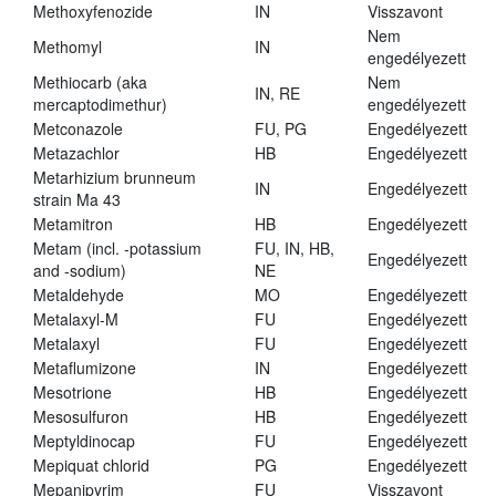
Methoxyfenozide
IN
Visszavont
Nem
Methomyl
IN
engedélyezett
Methiocarb (aka
Nem
IN, RE
mercaptodimethur)
engedélyezett
Metconazole
FU, PG
Engedélyezett
Metazachlor
HB
Engedélyezett
Metarhizium brunneum
IN
Engedélyezett
strain Ma 43
Metamitron
HB
Engedélyezett
Metam (incl. -potassium
FU, IN, HB,
Engedélyezett
and -sodium)
NE
Metaldehyde
MO
Engedélyezett
Metalaxyl-M
FU
Engedélyezett
Metalaxyl
FU
Engedélyezett
Metaflumizone
IN
Engedélyezett
Mesotrione
HB
Engedélyezett
Mesosulfuron
HB
Engedélyezett
Meptyldinocap
FU
Engedélyezett
Mepiquat chlorid
PG
Engedélyezett
Mepanipyrim
FU
Visszavont