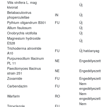
Vitis vinifera L. mag
Új
kivonat
Betabaculovirus
IN
Új
phoperculellae
Pythium oligandrum B301
FU
Új
Allium fisulosum
Új
Onobrychis viciifolia
Új
Magnesium hydroxide
Új
E528
Trichoderma atroviride
FU
Új hatóanyag
A10
Purpureocilium lilacinum
NE
Engedélyezett
PL 11
Paecilomyces lilacinus
NE
Engedélyezett
strain 251
Zoxamide
FU
Engedélyezett
Nem
Carbendazim
FU
engedélyezett
Nem
Warfarin
RO
engedélyezett
Nem
Tricyclazole
FU