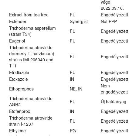
vége
2022.09.16.
Extract from tea tree
FU
Engedélyezett
Extender
Synergist
Not PPP
Trichoderma asperellum
FU
Engedélyezett
(strain T34)
Eugenol
FU
Engedélyezett
Trichoderma atroviride
(formerly T. harzianum)
FU
Engedélyezett
strains IMI 206040 and
T11
Etridiazole
FU
Engedélyezett
Etoxazole
IN
Engedélyezett
Nem
Ethoprophos
NE, IN
engedélyezett
Trichoderma atroviride
FU
Új hatóanyag
AGR2
Etofenprox
IN
Engedélyezett
Trichoderma atroviride
FU
Engedélyezett
strain I-1237
Ethylene
PG
Engedélyezett