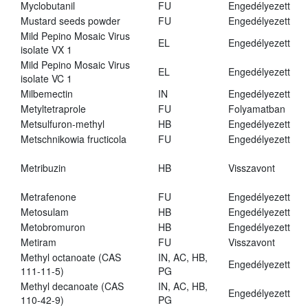
Myclobutanil
FU
Engedélyezett
Mustard seeds powder
FU
Engedélyezett
Mild Pepino Mosaic Virus
EL
Engedélyezett
isolate VX 1
Mild Pepino Mosaic Virus
EL
Engedélyezett
isolate VC 1
Milbemectin
IN
Engedélyezett
Metyltetraprole
FU
Folyamatban
Metsulfuron-methyl
HB
Engedélyezett
Metschnikowia fructicola
FU
Engedélyezett
Metribuzin
HB
Visszavont
Metrafenone
FU
Engedélyezett
Metosulam
HB
Engedélyezett
Metobromuron
HB
Engedélyezett
Metiram
FU
Visszavont
Methyl octanoate (CAS
IN, AC, HB,
Engedélyezett
111-11-5)
PG
Methyl decanoate (CAS
IN, AC, HB,
Engedélyezett
110-42-9)
PG