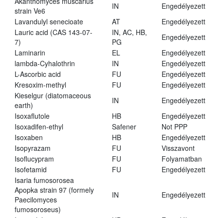
Akanthomyces muscarius
IN
Engedélyezett
strain Ve6
Lavandulyl senecioate
AT
Engedélyezett
Lauric acid (CAS 143-07-
IN, AC, HB,
Engedélyezett
7)
PG
Laminarin
EL
Engedélyezett
lambda-Cyhalothrin
IN
Engedélyezett
L-Ascorbic acid
FU
Engedélyezett
Kresoxim-methyl
FU
Engedélyezett
Kieselgur (diatomaceous
IN
Engedélyezett
earth)
Isoxaflutole
HB
Engedélyezett
Isoxadifen-ethyl
Safener
Not PPP
Isoxaben
HB
Engedélyezett
Isopyrazam
FU
Visszavont
Isoflucypram
FU
Folyamatban
Isofetamid
FU
Engedélyezett
Isaria fumosorosea
Apopka strain 97 (formely
IN
Engedélyezett
Paecilomyces
fumosoroseus)