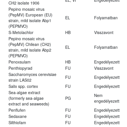
EL, VI
Engedélyezett
CH2 isolate 1906
Pepino mosaic virus
(PepMV) European (EU)
EL
Folyamatban
strain, mild isolate Abp1
(PEPMVO)
S-Metolachlor
HB
Visszavont
Pepino mosaic virus
(PepMV) Chilean (CH2)
EL
Folyamatban
strain, mild isolate Abp2
(PEPMVO)
Penoxsulam
HB
Engedélyezett
Penthiopyrad
FU
Visszavont
Saccharomyces cerevisiae
FU
Engedélyezett
strain LAS02
Salix spp. cortex
FU
Engedélyezett
Sea-algae extract
Nem
(formerly sea-algae
PG
engedélyezett
extract and seaweeds)
Penflufen
FU
Engedélyezett
Sedaxane
FU
Engedélyezett
Silthiofam
FU
Engedélyezett