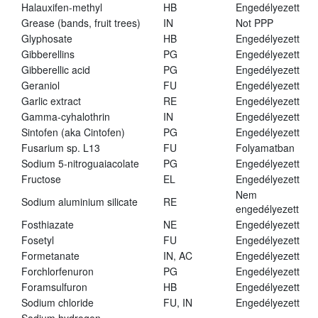
Halauxifen-methyl
HB
Engedélyezett
Grease (bands, fruit trees)
IN
Not PPP
Glyphosate
HB
Engedélyezett
Gibberellins
PG
Engedélyezett
Gibberellic acid
PG
Engedélyezett
Geraniol
FU
Engedélyezett
Garlic extract
RE
Engedélyezett
Gamma-cyhalothrin
IN
Engedélyezett
Sintofen (aka Cintofen)
PG
Engedélyezett
Fusarium sp. L13
FU
Folyamatban
Sodium 5-nitroguaiacolate
PG
Engedélyezett
Fructose
EL
Engedélyezett
Nem
Sodium aluminium silicate
RE
engedélyezett
Fosthiazate
NE
Engedélyezett
Fosetyl
FU
Engedélyezett
Formetanate
IN, AC
Engedélyezett
Forchlorfenuron
PG
Engedélyezett
Foramsulfuron
HB
Engedélyezett
Sodium chloride
FU, IN
Engedélyezett