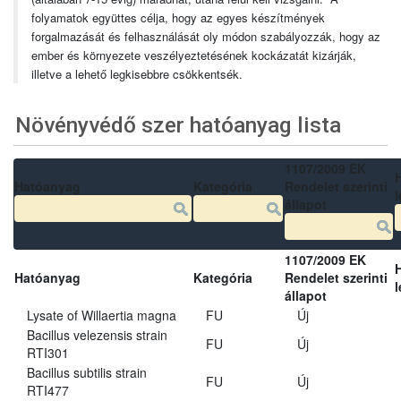
folyamatok együttes célja, hogy az egyes készítmények
forgalmazását és felhasználását oly módon szabályozzák, hogy az
ember és környezete veszélyeztetésének kockázatát kizárják,
illetve a lehető legkisebbre csökkentsék.
Növényvédő szer hatóanyag lista
1107/2009 EK
Hatóanyag
Kategória
Rendelet szerinti
l
állapot
1107/2009 EK
Hatóanyag
Kategória
Rendelet szerinti
l
állapot
Lysate of Willaertia magna
FU
Új
Bacillus velezensis strain
FU
Új
RTI301
Bacillus subtilis strain
FU
Új
RTI477