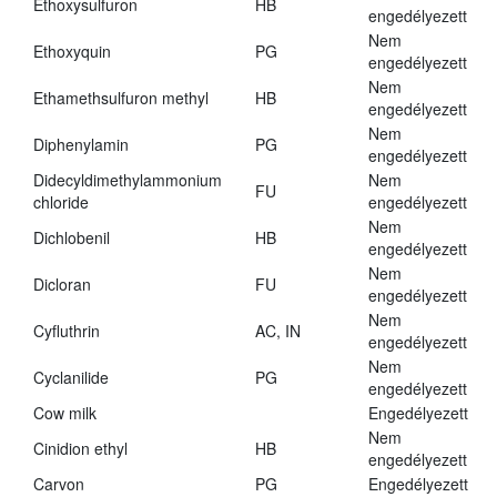
Ethoxysulfuron
HB
engedélyezett
Nem
Ethoxyquin
PG
engedélyezett
Nem
Ethamethsulfuron methyl
HB
engedélyezett
Nem
Diphenylamin
PG
engedélyezett
Didecyldimethylammonium
Nem
FU
chloride
engedélyezett
Nem
Dichlobenil
HB
engedélyezett
Nem
Dicloran
FU
engedélyezett
Nem
Cyfluthrin
AC, IN
engedélyezett
Nem
Cyclanilide
PG
engedélyezett
Cow milk
Engedélyezett
Nem
Cinidion ethyl
HB
engedélyezett
Carvon
PG
Engedélyezett