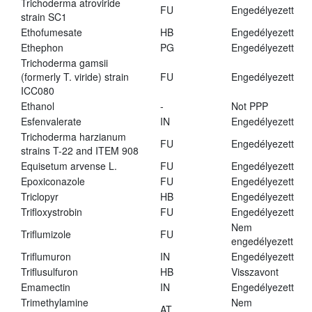
Trichoderma atroviride
FU
Engedélyezett
strain SC1
Ethofumesate
HB
Engedélyezett
Ethephon
PG
Engedélyezett
Trichoderma gamsii
(formerly T. viride) strain
FU
Engedélyezett
ICC080
Ethanol
-
Not PPP
Esfenvalerate
IN
Engedélyezett
Trichoderma harzianum
FU
Engedélyezett
strains T-22 and ITEM 908
Equisetum arvense L.
FU
Engedélyezett
Epoxiconazole
FU
Engedélyezett
Triclopyr
HB
Engedélyezett
Trifloxystrobin
FU
Engedélyezett
Nem
Triflumizole
FU
engedélyezett
Triflumuron
IN
Engedélyezett
Triflusulfuron
HB
Visszavont
Emamectin
IN
Engedélyezett
Trimethylamine
Nem
AT