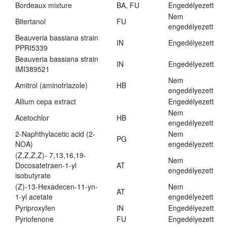
Bordeaux mixture
BA, FU
Engedélyezett
Nem
Bitertanol
FU
engedélyezett
Beauveria bassiana strain
IN
Engedélyezett
PPRI5339
Beauveria bassiana strain
IN
Engedélyezett
IMI389521
Nem
Amitrol (aminotriazole)
HB
engedélyezett
Allium cepa extract
Engedélyezett
Nem
Acetochlor
HB
engedélyezett
2-Naphthylacetic acid (2-
Nem
PG
NOA)
engedélyezett
(Z,Z,Z,Z)- 7,13,16,19-
Nem
Docosatetraen-1-yl
AT
engedélyezett
isobutyrate
(Z)-13-Hexadecen-11-yn-
Nem
AT
1-yl acetate
engedélyezett
Pyriproxyfen
IN
Engedélyezett
Pyriofenone
FU
Engedélyezett