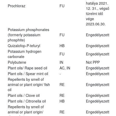
hatálya 2021.
Prochloraz
FU
12. 31., végső
türelmi idő
vége
2023.06.30.
Potassium phosphonates
(formerly potassium
FU
Engedélyezett
phosphite)
Quizalofop-P-tefuryl
HB
Engedélyezett
Potassium hydrogen
FU
Engedélyezett
carbonate
Polybutene
IN
Not PPP
Plant oils/ Rape seed oil
AC, IN
Engedélyezett
Plant oils / Spear mint oil
-
Engedélyezett
Repellents by smell of
animal or plant origin/ fish
RE
Engedélyezett
oil
Plant oils / Clove oil
RE
Engedélyezett
Plant oils / Citronella oil
HB
Engedélyezett
Repellents by smell of
animal or plant origin/
RE
Engedélyezett