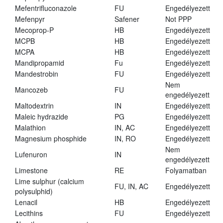
Mefentrifluconazole
FU
Engedélyezett
Mefenpyr
Safener
Not PPP
Mecoprop-P
HB
Engedélyezett
MCPB
HB
Engedélyezett
MCPA
HB
Engedélyezett
Mandipropamid
Fu
Engedélyezett
Mandestrobin
FU
Engedélyezett
Nem
Mancozeb
FU
engedélyezett
Maltodextrin
IN
Engedélyezett
Maleic hydrazide
PG
Engedélyezett
Malathion
IN, AC
Engedélyezett
Magnesium phosphide
IN, RO
Engedélyezett
Nem
Lufenuron
IN
engedélyezett
Limestone
RE
Folyamatban
Lime sulphur (calcium
FU, IN, AC
Engedélyezett
polysulphid)
Lenacil
HB
Engedélyezett
Lecithins
FU
Engedélyezett