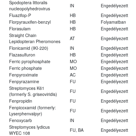
Spodoptera littoralis
IN
Engedélyezett
nucleopolyhedrovirus
Fluazifop-P
HB
Engedélyezett
Florpyrauxifen-benzyl
HB
Folyamatban
Florasulam
HB
Engedélyezett
Straight Chain
AT
Engedélyezett
Lepidopteran Pheromones
Flonicamid (IKI-220)
IN
Engedélyezett
Flazasulfuron
HB
Engedélyezett
Ferric pyrophosphate
MO
Engedélyezett
Ferric phosphate
MO
Engedélyezett
Fenpyroximate
AC
Engedélyezett
Fenpyrazamine
FU
Engedélyezett
Streptomyces K61
FU
Engedélyezett
(formerly S. griseoviridis)
Fenpropidin
FU
Engedélyezett
Fenpicoxamid (formerly:
FU
Engedélyezett
Lyserphenvalpyr)
Fenoxycarb
IN
Engedélyezett
Streptomyces lydicus
FU, BA
Engedélyezett
WYEC 108