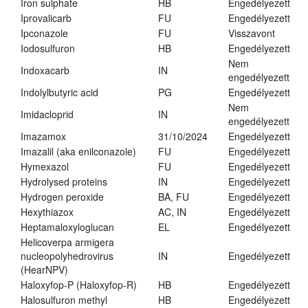
Iron sulphate
HB
Engedélyezett
Iprovalicarb
FU
Engedélyezett
Ipconazole
FU
Visszavont
Iodosulfuron
HB
Engedélyezett
Nem
Indoxacarb
IN
engedélyezett
Indolylbutyric acid
PG
Engedélyezett
Nem
Imidacloprid
IN
engedélyezett
Imazamox
31/10/2024
Engedélyezett
Imazalil (aka enilconazole)
FU
Engedélyezett
Hymexazol
FU
Engedélyezett
Hydrolysed proteins
IN
Engedélyezett
Hydrogen peroxide
BA, FU
Engedélyezett
Hexythiazox
AC, IN
Engedélyezett
Heptamaloxyloglucan
EL
Engedélyezett
Helicoverpa armigera
nucleopolyhedrovirus
IN
Engedélyezett
(HearNPV)
Haloxyfop-P (Haloxyfop-R)
HB
Engedélyezett
Halosulfuron methyl
HB
Engedélyezett