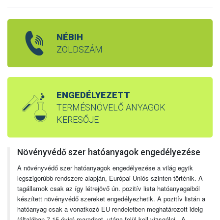
NÉBIH
ZÖLDSZÁM
ENGEDÉLYEZETT
TERMÉSNÖVELŐ ANYAGOK
KERESŐJE
Növényvédő szer hatóanyagok engedélyezése
A növényvédő szer hatóanyagok engedélyezése a világ egyik
legszigorúbb rendszere alapján, Európai Uniós szinten történik. A
tagállamok csak az így létrejövő ún. pozitív lista hatóanyagaiból
készített növényvédő szereket engedélyezhetik. A pozitív listán a
hatóanyag csak a vonatkozó EU rendeletben meghatározott ideig
(általában 7-15 évig) maradhat, utána felül kell vizsgálni. A