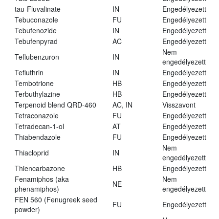
tau-Fluvalinate
IN
Engedélyezett
Tebuconazole
FU
Engedélyezett
Tebufenozide
IN
Engedélyezett
Tebufenpyrad
AC
Engedélyezett
Nem
Teflubenzuron
IN
engedélyezett
Tefluthrin
IN
Engedélyezett
Tembotrione
HB
Engedélyezett
Terbuthylazine
HB
Engedélyezett
Terpenoid blend QRD-460
AC, IN
Visszavont
Tetraconazole
FU
Engedélyezett
Tetradecan-1-ol
AT
Engedélyezett
Thiabendazole
FU
Engedélyezett
Nem
Thiacloprid
IN
engedélyezett
Thiencarbazone
HB
Engedélyezett
Fenamiphos (aka
Nem
NE
phenamiphos)
engedélyezett
FEN 560 (Fenugreek seed
FU
Engedélyezett
powder)