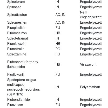
Spinetoram
IN
Engedélyezett
Spinosad
IN
Engedélyezett
Nem
Spirodiclofen
AC, IN
engedélyezett
Spiromesifen
AC, IN
Engedélyezett
Fluopicolide
FU
Engedélyezett
Fluometuron
HB
Engedélyezett
Spirotetramat
IN
Engedélyezett
Flumioxazin
HB
Engedélyezett
Flumetralin
PG
Engedélyezett
Spiroxamine
FU
Engedélyezett
Flufenacet (formerly
HB
Visszavont
fluthiamide)
Fludioxonil
FU
Engedélyezett
Spodoptera exigua
multicapsid
IN
Folyamatban
nucleopolyhedorvirus
(SeMNPV)
Flubendiamide
IN
Engedélyezett
Fluazinam
FU
Engedélyezett