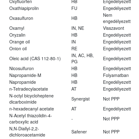
Oxyfluorfen
HB
Engedélyezett
Oxathiapiprolin
FU
Engedélyezett
Nem
Oxasulfuron
HB
engedélyezett
Oxamyl
IN, NE
Visszavont
Oryzalin
HB
Engedélyezett
Orange oil
IN
Engedélyezett
Onion oil
RE
Engedélyezett
IN, AC, HB,
Oleic acid (CAS 112-80-1)
Engedélyezett
PG
Nicosulfuron
HB
Engedélyezett
Napropamide-M
HB
Folyamatban
Napropamide
HB
Engedélyezett
n-Tetradecylacetate
AT
Engedélyezett
N-octyl bicycloheptene
Synergist
Not PPP
dicarboximide
n-hexadecanyl acetate
AT
Engedélyezett
N-Acetyl thiazolidin-4-
-
Not PPP
carboxylic acid
N,N-Diallyl-2,2-
Safener
Not PPP
dichloroacetamide