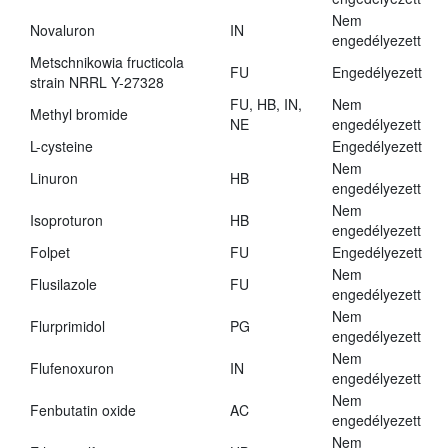
Nem
Novaluron
IN
engedélyezett
Metschnikowia fructicola
FU
Engedélyezett
strain NRRL Y-27328
FU, HB, IN,
Nem
Methyl bromide
NE
engedélyezett
L-cysteine
Engedélyezett
Nem
Linuron
HB
engedélyezett
Nem
Isoproturon
HB
engedélyezett
Folpet
FU
Engedélyezett
Nem
Flusilazole
FU
engedélyezett
Nem
Flurprimidol
PG
engedélyezett
Nem
Flufenoxuron
IN
engedélyezett
Nem
Fenbutatin oxide
AC
engedélyezett
Nem