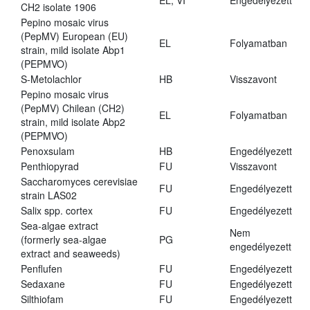
EL, VI
Engedélyezett
CH2 isolate 1906
Pepino mosaic virus
(PepMV) European (EU)
EL
Folyamatban
strain, mild isolate Abp1
(PEPMVO)
S-Metolachlor
HB
Visszavont
Pepino mosaic virus
(PepMV) Chilean (CH2)
EL
Folyamatban
strain, mild isolate Abp2
(PEPMVO)
Penoxsulam
HB
Engedélyezett
Penthiopyrad
FU
Visszavont
Saccharomyces cerevisiae
FU
Engedélyezett
strain LAS02
Salix spp. cortex
FU
Engedélyezett
Sea-algae extract
Nem
(formerly sea-algae
PG
engedélyezett
extract and seaweeds)
Penflufen
FU
Engedélyezett
Sedaxane
FU
Engedélyezett
Silthiofam
FU
Engedélyezett