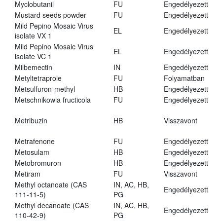
Myclobutanil
FU
Engedélyezett
Mustard seeds powder
FU
Engedélyezett
Mild Pepino Mosaic Virus
EL
Engedélyezett
isolate VX 1
Mild Pepino Mosaic Virus
EL
Engedélyezett
isolate VC 1
Milbemectin
IN
Engedélyezett
Metyltetraprole
FU
Folyamatban
Metsulfuron-methyl
HB
Engedélyezett
Metschnikowia fructicola
FU
Engedélyezett
Metribuzin
HB
Visszavont
Metrafenone
FU
Engedélyezett
Metosulam
HB
Engedélyezett
Metobromuron
HB
Engedélyezett
Metiram
FU
Visszavont
Methyl octanoate (CAS
IN, AC, HB,
Engedélyezett
111-11-5)
PG
Methyl decanoate (CAS
IN, AC, HB,
Engedélyezett
110-42-9)
PG