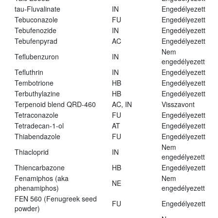
tau-Fluvalinate
IN
Engedélyezett
Tebuconazole
FU
Engedélyezett
Tebufenozide
IN
Engedélyezett
Tebufenpyrad
AC
Engedélyezett
Nem
Teflubenzuron
IN
engedélyezett
Tefluthrin
IN
Engedélyezett
Tembotrione
HB
Engedélyezett
Terbuthylazine
HB
Engedélyezett
Terpenoid blend QRD-460
AC, IN
Visszavont
Tetraconazole
FU
Engedélyezett
Tetradecan-1-ol
AT
Engedélyezett
Thiabendazole
FU
Engedélyezett
Nem
Thiacloprid
IN
engedélyezett
Thiencarbazone
HB
Engedélyezett
Fenamiphos (aka
Nem
NE
phenamiphos)
engedélyezett
FEN 560 (Fenugreek seed
FU
Engedélyezett
powder)