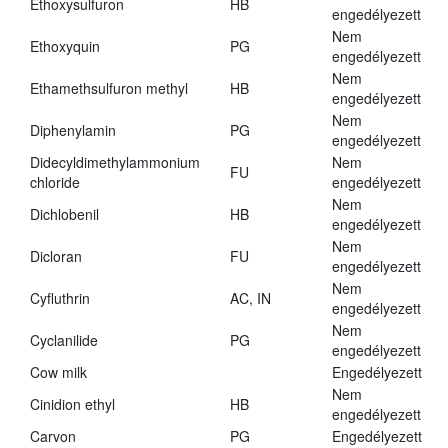
Ethoxysulfuron
HB
engedélyezett
Nem
Ethoxyquin
PG
engedélyezett
Nem
Ethamethsulfuron methyl
HB
engedélyezett
Nem
Diphenylamin
PG
engedélyezett
Didecyldimethylammonium
Nem
FU
chloride
engedélyezett
Nem
Dichlobenil
HB
engedélyezett
Nem
Dicloran
FU
engedélyezett
Nem
Cyfluthrin
AC, IN
engedélyezett
Nem
Cyclanilide
PG
engedélyezett
Cow milk
Engedélyezett
Nem
Cinidion ethyl
HB
engedélyezett
Carvon
PG
Engedélyezett