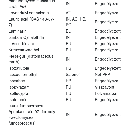
Akanthomyces muscarius
IN
Engedélyezett
strain Ve6
Lavandulyl senecioate
AT
Engedélyezett
Lauric acid (CAS 143-07-
IN, AC, HB,
Engedélyezett
7)
PG
Laminarin
EL
Engedélyezett
lambda-Cyhalothrin
IN
Engedélyezett
L-Ascorbic acid
FU
Engedélyezett
Kresoxim-methyl
FU
Engedélyezett
Kieselgur (diatomaceous
IN
Engedélyezett
earth)
Isoxaflutole
HB
Engedélyezett
Isoxadifen-ethyl
Safener
Not PPP
Isoxaben
HB
Engedélyezett
Isopyrazam
FU
Visszavont
Isoflucypram
FU
Folyamatban
Isofetamid
FU
Engedélyezett
Isaria fumosorosea
Apopka strain 97 (formely
IN
Engedélyezett
Paecilomyces
fumosoroseus)