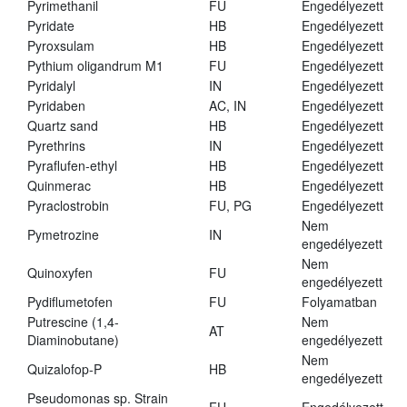
Pyrimethanil
FU
Engedélyezett
Pyridate
HB
Engedélyezett
Pyroxsulam
HB
Engedélyezett
Pythium oligandrum M1
FU
Engedélyezett
Pyridalyl
IN
Engedélyezett
Pyridaben
AC, IN
Engedélyezett
Quartz sand
HB
Engedélyezett
Pyrethrins
IN
Engedélyezett
Pyraflufen-ethyl
HB
Engedélyezett
Quinmerac
HB
Engedélyezett
Pyraclostrobin
FU, PG
Engedélyezett
Nem
Pymetrozine
IN
engedélyezett
Nem
Quinoxyfen
FU
engedélyezett
Pydiflumetofen
FU
Folyamatban
Putrescine (1,4-
Nem
AT
Diaminobutane)
engedélyezett
Nem
Quizalofop-P
HB
engedélyezett
Pseudomonas sp. Strain