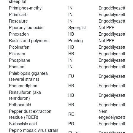
sheep fat
Pirimiphos-methyl
IN
Engedélyezett
Pirimicarb
IN
Engedélyezett
Rescalure
IN
Engedélyezett
Piperonyl butoxide
Synergist
Not PPP
Pinoxaden
HB
Engedélyezett
Resins and polymers
Pruning
Not PPP
Picolinafen
HB
Engedélyezett
Picloram
HB
Engedélyezett
Phosphane
IN
Engedélyezett
Phosmet
IN
Engedélyezett
Phlebiopsis gigantea
FU
Engedélyezett
(several strains)
Phenmedipham
HB
Engedélyezett
Rimsulfuron (aka
HB
Engedélyezett
renriduron)
Pethoxamid
HB
Engedélyezett
Pepper dust extraction
Nem
RE
residue (PDER)
engedélyezett
S-abscisic acid
PG
Engedélyezett
Pepino mosaic virus strain