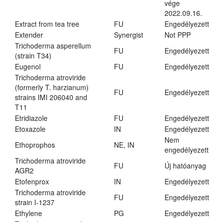
vége
2022.09.16.
Extract from tea tree
FU
Engedélyezett
Extender
Synergist
Not PPP
Trichoderma asperellum
FU
Engedélyezett
(strain T34)
Eugenol
FU
Engedélyezett
Trichoderma atroviride
(formerly T. harzianum)
FU
Engedélyezett
strains IMI 206040 and
T11
Etridiazole
FU
Engedélyezett
Etoxazole
IN
Engedélyezett
Nem
Ethoprophos
NE, IN
engedélyezett
Trichoderma atroviride
FU
Új hatóanyag
AGR2
Etofenprox
IN
Engedélyezett
Trichoderma atroviride
FU
Engedélyezett
strain I-1237
Ethylene
PG
Engedélyezett