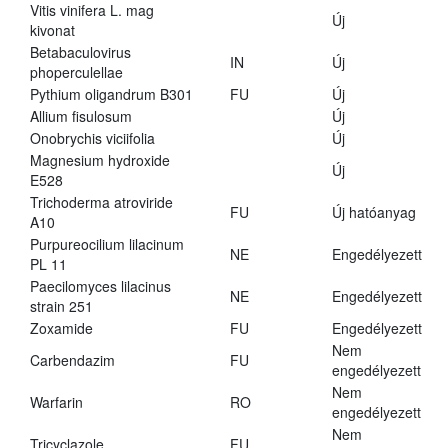
Vitis vinifera L. mag
Új
kivonat
Betabaculovirus
IN
Új
phoperculellae
Pythium oligandrum B301
FU
Új
Allium fisulosum
Új
Onobrychis viciifolia
Új
Magnesium hydroxide
Új
E528
Trichoderma atroviride
FU
Új hatóanyag
A10
Purpureocilium lilacinum
NE
Engedélyezett
PL 11
Paecilomyces lilacinus
NE
Engedélyezett
strain 251
Zoxamide
FU
Engedélyezett
Nem
Carbendazim
FU
engedélyezett
Nem
Warfarin
RO
engedélyezett
Nem
Tricyclazole
FU