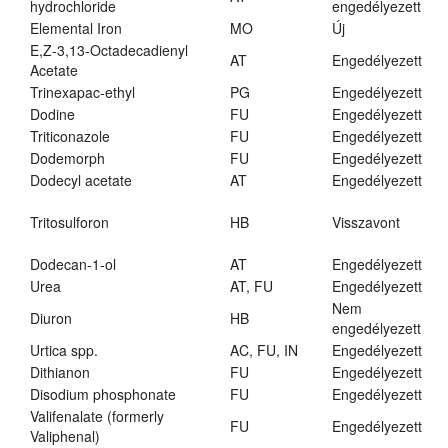
hydrochloride
engedélyezett
Elemental Iron
MO
Új
E,Z-3,13-Octadecadienyl
AT
Engedélyezett
Acetate
Trinexapac-ethyl
PG
Engedélyezett
Dodine
FU
Engedélyezett
Triticonazole
FU
Engedélyezett
Dodemorph
FU
Engedélyezett
Dodecyl acetate
AT
Engedélyezett
Tritosulforon
HB
Visszavont
Dodecan-1-ol
AT
Engedélyezett
Urea
AT, FU
Engedélyezett
Nem
Diuron
HB
engedélyezett
Urtica spp.
AC, FU, IN
Engedélyezett
Dithianon
FU
Engedélyezett
Disodium phosphonate
FU
Engedélyezett
Valifenalate (formerly
FU
Engedélyezett
Valiphenal)