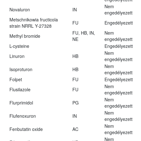
Nem
Novaluron
IN
engedélyezett
Metschnikowia fructicola
FU
Engedélyezett
strain NRRL Y-27328
FU, HB, IN,
Nem
Methyl bromide
NE
engedélyezett
L-cysteine
Engedélyezett
Nem
Linuron
HB
engedélyezett
Nem
Isoproturon
HB
engedélyezett
Folpet
FU
Engedélyezett
Nem
Flusilazole
FU
engedélyezett
Nem
Flurprimidol
PG
engedélyezett
Nem
Flufenoxuron
IN
engedélyezett
Nem
Fenbutatin oxide
AC
engedélyezett
Nem