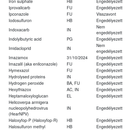
Iron sulphate
HB
Engedélyezett
Iprovalicarb
FU
Engedélyezett
Ipconazole
FU
Visszavont
Iodosulfuron
HB
Engedélyezett
Nem
Indoxacarb
IN
engedélyezett
Indolylbutyric acid
PG
Engedélyezett
Nem
Imidacloprid
IN
engedélyezett
Imazamox
31/10/2024
Engedélyezett
Imazalil (aka enilconazole)
FU
Engedélyezett
Hymexazol
FU
Engedélyezett
Hydrolysed proteins
IN
Engedélyezett
Hydrogen peroxide
BA, FU
Engedélyezett
Hexythiazox
AC, IN
Engedélyezett
Heptamaloxyloglucan
EL
Engedélyezett
Helicoverpa armigera
nucleopolyhedrovirus
IN
Engedélyezett
(HearNPV)
Haloxyfop-P (Haloxyfop-R)
HB
Engedélyezett
Halosulfuron methyl
HB
Engedélyezett