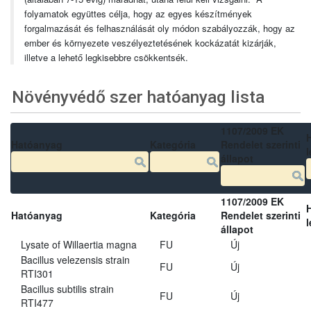
folyamatok együttes célja, hogy az egyes készítmények
forgalmazását és felhasználását oly módon szabályozzák, hogy az
ember és környezete veszélyeztetésének kockázatát kizárják,
illetve a lehető legkisebbre csökkentsék.
Növényvédő szer hatóanyag lista
1107/2009 EK
Hatóanyag
Kategória
Rendelet szerinti
l
állapot
1107/2009 EK
Hatóanyag
Kategória
Rendelet szerinti
l
állapot
Lysate of Willaertia magna
FU
Új
Bacillus velezensis strain
FU
Új
RTI301
Bacillus subtilis strain
FU
Új
RTI477