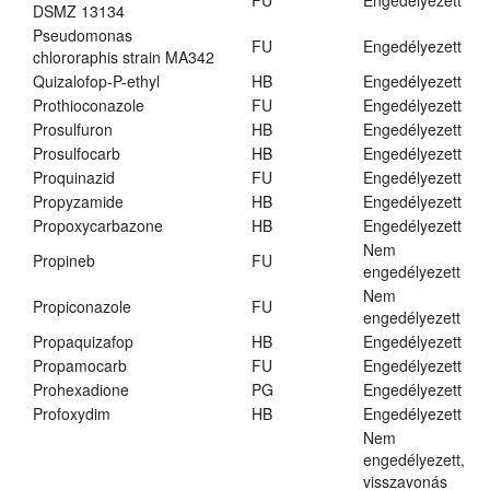
FU
Engedélyezett
DSMZ 13134
Pseudomonas
FU
Engedélyezett
chlororaphis strain MA342
Quizalofop-P-ethyl
HB
Engedélyezett
Prothioconazole
FU
Engedélyezett
Prosulfuron
HB
Engedélyezett
Prosulfocarb
HB
Engedélyezett
Proquinazid
FU
Engedélyezett
Propyzamide
HB
Engedélyezett
Propoxycarbazone
HB
Engedélyezett
Nem
Propineb
FU
engedélyezett
Nem
Propiconazole
FU
engedélyezett
Propaquizafop
HB
Engedélyezett
Propamocarb
FU
Engedélyezett
Prohexadione
PG
Engedélyezett
Profoxydim
HB
Engedélyezett
Nem
engedélyezett,
visszavonás