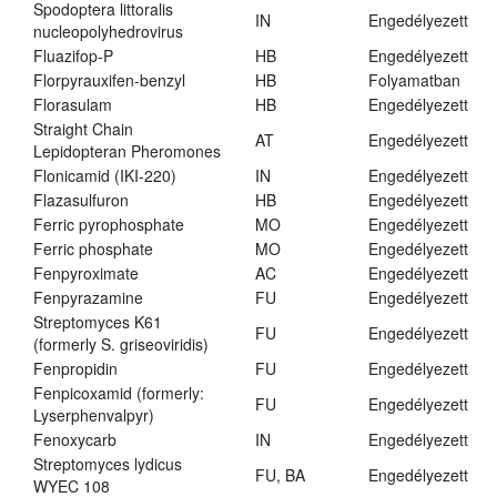
Spodoptera littoralis
IN
Engedélyezett
nucleopolyhedrovirus
Fluazifop-P
HB
Engedélyezett
Florpyrauxifen-benzyl
HB
Folyamatban
Florasulam
HB
Engedélyezett
Straight Chain
AT
Engedélyezett
Lepidopteran Pheromones
Flonicamid (IKI-220)
IN
Engedélyezett
Flazasulfuron
HB
Engedélyezett
Ferric pyrophosphate
MO
Engedélyezett
Ferric phosphate
MO
Engedélyezett
Fenpyroximate
AC
Engedélyezett
Fenpyrazamine
FU
Engedélyezett
Streptomyces K61
FU
Engedélyezett
(formerly S. griseoviridis)
Fenpropidin
FU
Engedélyezett
Fenpicoxamid (formerly:
FU
Engedélyezett
Lyserphenvalpyr)
Fenoxycarb
IN
Engedélyezett
Streptomyces lydicus
FU, BA
Engedélyezett
WYEC 108