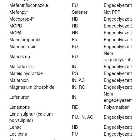
Mefentrifluconazole
FU
Engedélyezett
Mefenpyr
Safener
Not PPP
Mecoprop-P
HB
Engedélyezett
MCPB
HB
Engedélyezett
MCPA
HB
Engedélyezett
Mandipropamid
Fu
Engedélyezett
Mandestrobin
FU
Engedélyezett
Nem
Mancozeb
FU
engedélyezett
Maltodextrin
IN
Engedélyezett
Maleic hydrazide
PG
Engedélyezett
Malathion
IN, AC
Engedélyezett
Magnesium phosphide
IN, RO
Engedélyezett
Nem
Lufenuron
IN
engedélyezett
Limestone
RE
Folyamatban
Lime sulphur (calcium
FU, IN, AC
Engedélyezett
polysulphid)
Lenacil
HB
Engedélyezett
Lecithins
FU
Engedélyezett