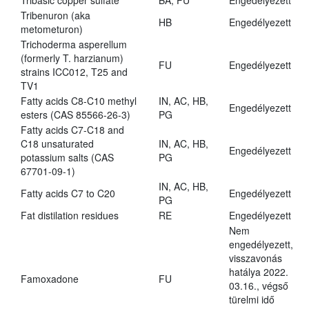
Tribasic copper sulfate
BA, FU
Engedélyezett
Tribenuron (aka
HB
Engedélyezett
metometuron)
Trichoderma asperellum
(formerly T. harzianum)
FU
Engedélyezett
strains ICC012, T25 and
TV1
Fatty acids C8-C10 methyl
IN, AC, HB,
Engedélyezett
esters (CAS 85566-26-3)
PG
Fatty acids C7-C18 and
C18 unsaturated
IN, AC, HB,
Engedélyezett
potassium salts (CAS
PG
67701-09-1)
IN, AC, HB,
Fatty acids C7 to C20
Engedélyezett
PG
Fat distilation residues
RE
Engedélyezett
Nem
engedélyezett,
visszavonás
hatálya 2022.
Famoxadone
FU
03.16., végső
türelmi idő