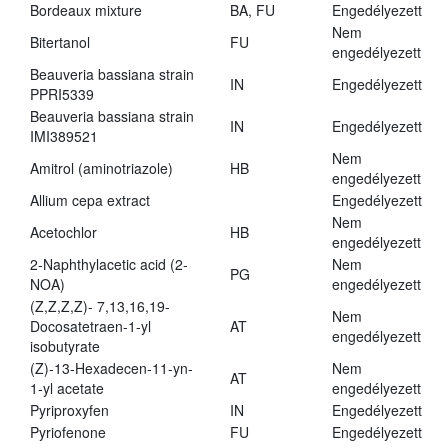
Bordeaux mixture
BA, FU
Engedélyezett
Nem
Bitertanol
FU
engedélyezett
Beauveria bassiana strain
IN
Engedélyezett
PPRI5339
Beauveria bassiana strain
IN
Engedélyezett
IMI389521
Nem
Amitrol (aminotriazole)
HB
engedélyezett
Allium cepa extract
Engedélyezett
Nem
Acetochlor
HB
engedélyezett
2-Naphthylacetic acid (2-
Nem
PG
NOA)
engedélyezett
(Z,Z,Z,Z)- 7,13,16,19-
Nem
Docosatetraen-1-yl
AT
engedélyezett
isobutyrate
(Z)-13-Hexadecen-11-yn-
Nem
AT
1-yl acetate
engedélyezett
Pyriproxyfen
IN
Engedélyezett
Pyriofenone
FU
Engedélyezett