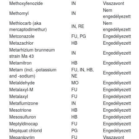
Methoxyfenozide
IN
Visszavont
Nem
Methomyl
IN
engedélyezett
Methiocarb (aka
Nem
IN, RE
mercaptodimethur)
engedélyezett
Metconazole
FU, PG
Engedélyezett
Metazachlor
HB
Engedélyezett
Metarhizium brunneum
IN
Engedélyezett
strain Ma 43
Metamitron
HB
Engedélyezett
Metam (incl. -potassium
FU, IN, HB,
Engedélyezett
and -sodium)
NE
Metaldehyde
MO
Engedélyezett
Metalaxyl-M
FU
Engedélyezett
Metalaxyl
FU
Engedélyezett
Metaflumizone
IN
Engedélyezett
Mesotrione
HB
Engedélyezett
Mesosulfuron
HB
Engedélyezett
Meptyldinocap
FU
Engedélyezett
Mepiquat chlorid
PG
Engedélyezett
Mepanipyrim
FU
Visszavont