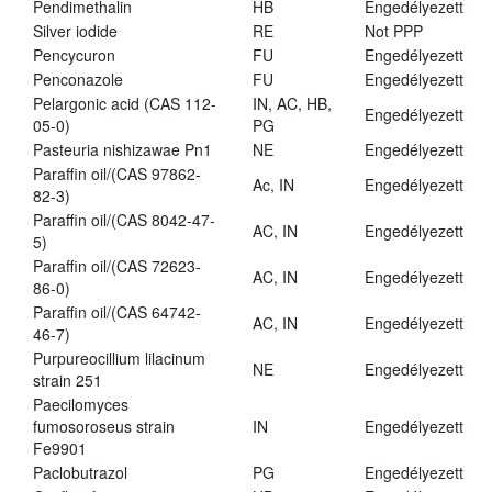
Pendimethalin
HB
Engedélyezett
Silver iodide
RE
Not PPP
Pencycuron
FU
Engedélyezett
Penconazole
FU
Engedélyezett
Pelargonic acid (CAS 112-
IN, AC, HB,
Engedélyezett
05-0)
PG
Pasteuria nishizawae Pn1
NE
Engedélyezett
Paraffin oil/(CAS 97862-
Ac, IN
Engedélyezett
82-3)
Paraffin oil/(CAS 8042-47-
AC, IN
Engedélyezett
5)
Paraffin oil/(CAS 72623-
AC, IN
Engedélyezett
86-0)
Paraffin oil/(CAS 64742-
AC, IN
Engedélyezett
46-7)
Purpureocillium lilacinum
NE
Engedélyezett
strain 251
Paecilomyces
fumosoroseus strain
IN
Engedélyezett
Fe9901
Paclobutrazol
PG
Engedélyezett