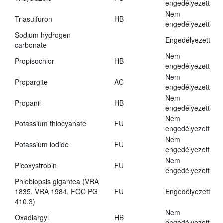
engedélyezett
Nem
Triasulfuron
HB
engedélyezett
Sodium hydrogen
Engedélyezett
carbonate
Nem
Propisochlor
HB
engedélyezett
Nem
Propargite
AC
engedélyezett
Nem
Propanil
HB
engedélyezett
Nem
Potassium thiocyanate
FU
engedélyezett
Nem
Potassium iodide
FU
engedélyezett
Nem
Picoxystrobin
FU
engedélyezett
Phlebiopsis gigantea (VRA
1835, VRA 1984, FOC PG
FU
Engedélyezett
410.3)
Nem
Oxadiargyl
HB
engedélyezett