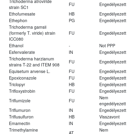
Trichoderma atroviride
FU
Engedélyezett
strain SC1
Ethofumesate
HB
Engedélyezett
Ethephon
PG
Engedélyezett
Trichoderma gamsii
(formerly T. viride) strain
FU
Engedélyezett
ICC080
Ethanol
-
Not PPP
Esfenvalerate
IN
Engedélyezett
Trichoderma harzianum
FU
Engedélyezett
strains T-22 and ITEM 908
Equisetum arvense L.
FU
Engedélyezett
Epoxiconazole
FU
Engedélyezett
Triclopyr
HB
Engedélyezett
Trifloxystrobin
FU
Engedélyezett
Nem
Triflumizole
FU
engedélyezett
Triflumuron
IN
Engedélyezett
Triflusulfuron
HB
Visszavont
Emamectin
IN
Engedélyezett
Trimethylamine
Nem
AT