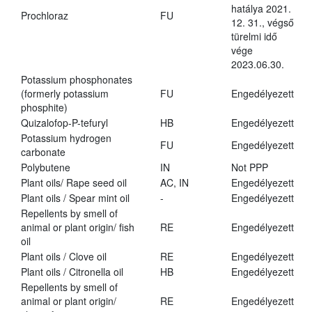
hatálya 2021.
Prochloraz
FU
12. 31., végső
türelmi idő
vége
2023.06.30.
Potassium phosphonates
(formerly potassium
FU
Engedélyezett
phosphite)
Quizalofop-P-tefuryl
HB
Engedélyezett
Potassium hydrogen
FU
Engedélyezett
carbonate
Polybutene
IN
Not PPP
Plant oils/ Rape seed oil
AC, IN
Engedélyezett
Plant oils / Spear mint oil
-
Engedélyezett
Repellents by smell of
animal or plant origin/ fish
RE
Engedélyezett
oil
Plant oils / Clove oil
RE
Engedélyezett
Plant oils / Citronella oil
HB
Engedélyezett
Repellents by smell of
animal or plant origin/
RE
Engedélyezett