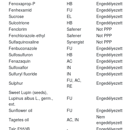
Fenoxaprop-P
HB
Engedélyezett
Fenhexamid
FU
Engedélyezett
Sucrose
EL
Engedélyezett
Sulcotrione
HB
Engedélyezett
Fenclorim
Safener
Not PPP
Fenchlorazole-ethyl
Safener
Not PPP
Sulfaquinoxaline
Synergist
Not PPP
Fenbuconazole
FU
Engedélyezett
Sulfosulfuron
HB
Engedélyezett
Fenazaquin
AC
Engedélyezett
Sulfoxaflor
IN
Engedélyezett
Sulfuryl fluoride
IN
Engedélyezett
FU, AC,
Sulphur
Engedélyezett
RE
Sweet Lupin (seeds),
Lupinus albus L., germ.,
FU
Engedélyezett
ext.
Sunflower oil
FU
Engedélyezett
Nem
Tagetes oil
AC, IN
engedélyezett
Talc E553B
-
Engedélyezett