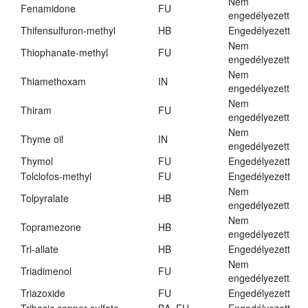
Nem
Fenamidone
FU
engedélyezett
Thifensulfuron-methyl
HB
Engedélyezett
Nem
Thiophanate-methyl
FU
engedélyezett
Nem
Thiamethoxam
IN
engedélyezett
Nem
Thiram
FU
engedélyezett
Nem
Thyme oil
IN
engedélyezett
Thymol
FU
Engedélyezett
Tolclofos-methyl
FU
Engedélyezett
Nem
Tolpyralate
HB
engedélyezett
Nem
Topramezone
HB
engedélyezett
Tri-allate
HB
Engedélyezett
Nem
Triadimenol
FU
engedélyezett
Triazoxide
FU
Engedélyezett