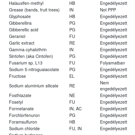
Halauxifen-methyl
HB
Engedélyezett
Grease (bands, fruit trees)
IN
Not PPP
Glyphosate
HB
Engedélyezett
Gibberellins
PG
Engedélyezett
Gibberellic acid
PG
Engedélyezett
Geraniol
FU
Engedélyezett
Garlic extract
RE
Engedélyezett
Gamma-cyhalothrin
IN
Engedélyezett
Sintofen (aka Cintofen)
PG
Engedélyezett
Fusarium sp. L13
FU
Folyamatban
Sodium 5-nitroguaiacolate
PG
Engedélyezett
Fructose
EL
Engedélyezett
Nem
Sodium aluminium silicate
RE
engedélyezett
Fosthiazate
NE
Engedélyezett
Fosetyl
FU
Engedélyezett
Formetanate
IN, AC
Engedélyezett
Forchlorfenuron
PG
Engedélyezett
Foramsulfuron
HB
Engedélyezett
Sodium chloride
FU, IN
Engedélyezett