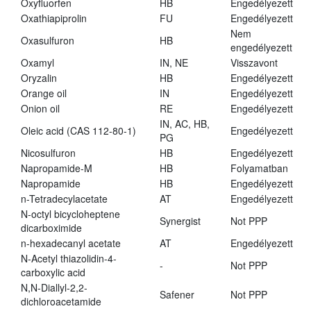
Oxyfluorfen
HB
Engedélyezett
Oxathiapiprolin
FU
Engedélyezett
Nem
Oxasulfuron
HB
engedélyezett
Oxamyl
IN, NE
Visszavont
Oryzalin
HB
Engedélyezett
Orange oil
IN
Engedélyezett
Onion oil
RE
Engedélyezett
IN, AC, HB,
Oleic acid (CAS 112-80-1)
Engedélyezett
PG
Nicosulfuron
HB
Engedélyezett
Napropamide-M
HB
Folyamatban
Napropamide
HB
Engedélyezett
n-Tetradecylacetate
AT
Engedélyezett
N-octyl bicycloheptene
Synergist
Not PPP
dicarboximide
n-hexadecanyl acetate
AT
Engedélyezett
N-Acetyl thiazolidin-4-
-
Not PPP
carboxylic acid
N,N-Diallyl-2,2-
Safener
Not PPP
dichloroacetamide