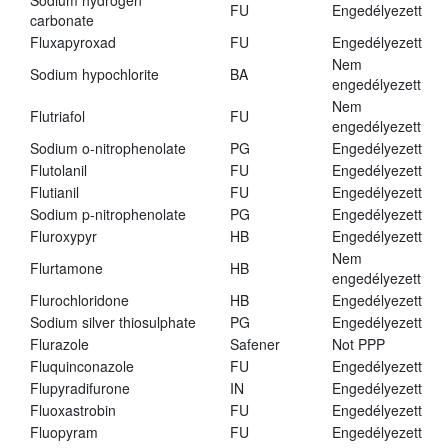
Sodium hydrogen
FU
Engedélyezett
carbonate
Fluxapyroxad
FU
Engedélyezett
Nem
Sodium hypochlorite
BA
engedélyezett
Nem
Flutriafol
FU
engedélyezett
Sodium o-nitrophenolate
PG
Engedélyezett
Flutolanil
FU
Engedélyezett
Flutianil
FU
Engedélyezett
Sodium p-nitrophenolate
PG
Engedélyezett
Fluroxypyr
HB
Engedélyezett
Nem
Flurtamone
HB
engedélyezett
Flurochloridone
HB
Engedélyezett
Sodium silver thiosulphate
PG
Engedélyezett
Flurazole
Safener
Not PPP
Fluquinconazole
FU
Engedélyezett
Flupyradifurone
IN
Engedélyezett
Fluoxastrobin
FU
Engedélyezett
Fluopyram
FU
Engedélyezett