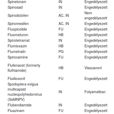
Spinetoram
IN
Engedélyezett
Spinosad
IN
Engedélyezett
Nem
Spirodiclofen
AC, IN
engedélyezett
Spiromesifen
AC, IN
Engedélyezett
Fluopicolide
FU
Engedélyezett
Fluometuron
HB
Engedélyezett
Spirotetramat
IN
Engedélyezett
Flumioxazin
HB
Engedélyezett
Flumetralin
PG
Engedélyezett
Spiroxamine
FU
Engedélyezett
Flufenacet (formerly
HB
Visszavont
fluthiamide)
Fludioxonil
FU
Engedélyezett
Spodoptera exigua
multicapsid
IN
Folyamatban
nucleopolyhedorvirus
(SeMNPV)
Flubendiamide
IN
Engedélyezett
Fluazinam
FU
Engedélyezett