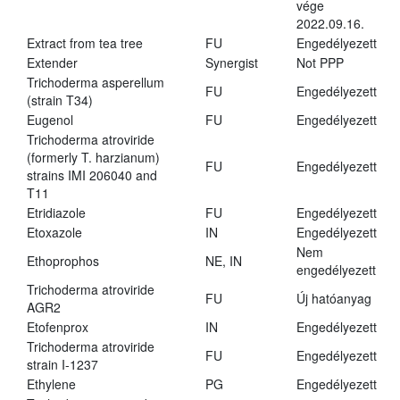
vége
2022.09.16.
Extract from tea tree
FU
Engedélyezett
Extender
Synergist
Not PPP
Trichoderma asperellum
FU
Engedélyezett
(strain T34)
Eugenol
FU
Engedélyezett
Trichoderma atroviride
(formerly T. harzianum)
FU
Engedélyezett
strains IMI 206040 and
T11
Etridiazole
FU
Engedélyezett
Etoxazole
IN
Engedélyezett
Nem
Ethoprophos
NE, IN
engedélyezett
Trichoderma atroviride
FU
Új hatóanyag
AGR2
Etofenprox
IN
Engedélyezett
Trichoderma atroviride
FU
Engedélyezett
strain I-1237
Ethylene
PG
Engedélyezett