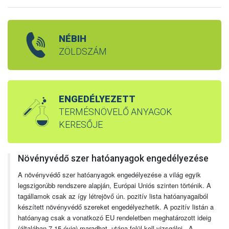
NÉBIH
ZÖLDSZÁM
ENGEDÉLYEZETT
TERMÉSNÖVELŐ ANYAGOK
KERESŐJE
Növényvédő szer hatóanyagok engedélyezése
A növényvédő szer hatóanyagok engedélyezése a világ egyik
legszigorúbb rendszere alapján, Európai Uniós szinten történik. A
tagállamok csak az így létrejövő ún. pozitív lista hatóanyagaiból
készített növényvédő szereket engedélyezhetik. A pozitív listán a
hatóanyag csak a vonatkozó EU rendeletben meghatározott ideig
(általában 7-15 évig) maradhat, utána felül kell vizsgálni. A