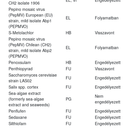
EL, VI
Engedélyezett
CH2 isolate 1906
Pepino mosaic virus
(PepMV) European (EU)
EL
Folyamatban
strain, mild isolate Abp1
(PEPMVO)
S-Metolachlor
HB
Visszavont
Pepino mosaic virus
(PepMV) Chilean (CH2)
EL
Folyamatban
strain, mild isolate Abp2
(PEPMVO)
Penoxsulam
HB
Engedélyezett
Penthiopyrad
FU
Visszavont
Saccharomyces cerevisiae
FU
Engedélyezett
strain LAS02
Salix spp. cortex
FU
Engedélyezett
Sea-algae extract
Nem
(formerly sea-algae
PG
engedélyezett
extract and seaweeds)
Penflufen
FU
Engedélyezett
Sedaxane
FU
Engedélyezett
Silthiofam
FU
Engedélyezett