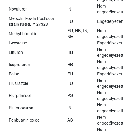
Nem
Novaluron
IN
engedélyezett
Metschnikowia fructicola
FU
Engedélyezett
strain NRRL Y-27328
FU, HB, IN,
Nem
Methyl bromide
NE
engedélyezett
L-cysteine
Engedélyezett
Nem
Linuron
HB
engedélyezett
Nem
Isoproturon
HB
engedélyezett
Folpet
FU
Engedélyezett
Nem
Flusilazole
FU
engedélyezett
Nem
Flurprimidol
PG
engedélyezett
Nem
Flufenoxuron
IN
engedélyezett
Nem
Fenbutatin oxide
AC
engedélyezett
Nem