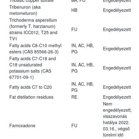
Tribasic copper sulfate
BA, FU
Engedélyezett
Tribenuron (aka
HB
Engedélyezett
metometuron)
Trichoderma asperellum
(formerly T. harzianum)
FU
Engedélyezett
strains ICC012, T25 and
TV1
Fatty acids C8-C10 methyl
IN, AC, HB,
Engedélyezett
esters (CAS 85566-26-3)
PG
Fatty acids C7-C18 and
C18 unsaturated
IN, AC, HB,
Engedélyezett
potassium salts (CAS
PG
67701-09-1)
IN, AC, HB,
Fatty acids C7 to C20
Engedélyezett
PG
Fat distilation residues
RE
Engedélyezett
Nem
engedélyezett,
visszavonás
hatálya 2022.
Famoxadone
FU
03.16., végső
türelmi idő