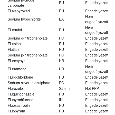
Sodium hydrogen
FU
Engedélyezett
carbonate
Fluxapyroxad
FU
Engedélyezett
Nem
Sodium hypochlorite
BA
engedélyezett
Nem
Flutriafol
FU
engedélyezett
Sodium o-nitrophenolate
PG
Engedélyezett
Flutolanil
FU
Engedélyezett
Flutianil
FU
Engedélyezett
Sodium p-nitrophenolate
PG
Engedélyezett
Fluroxypyr
HB
Engedélyezett
Nem
Flurtamone
HB
engedélyezett
Flurochloridone
HB
Engedélyezett
Sodium silver thiosulphate
PG
Engedélyezett
Flurazole
Safener
Not PPP
Fluquinconazole
FU
Engedélyezett
Flupyradifurone
IN
Engedélyezett
Fluoxastrobin
FU
Engedélyezett
Fluopyram
FU
Engedélyezett