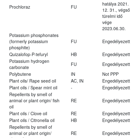
hatálya 2021.
Prochloraz
FU
12. 31., végső
türelmi idő
vége
2023.06.30.
Potassium phosphonates
(formerly potassium
FU
Engedélyezett
phosphite)
Quizalofop-P-tefuryl
HB
Engedélyezett
Potassium hydrogen
FU
Engedélyezett
carbonate
Polybutene
IN
Not PPP
Plant oils/ Rape seed oil
AC, IN
Engedélyezett
Plant oils / Spear mint oil
-
Engedélyezett
Repellents by smell of
animal or plant origin/ fish
RE
Engedélyezett
oil
Plant oils / Clove oil
RE
Engedélyezett
Plant oils / Citronella oil
HB
Engedélyezett
Repellents by smell of
animal or plant origin/
RE
Engedélyezett