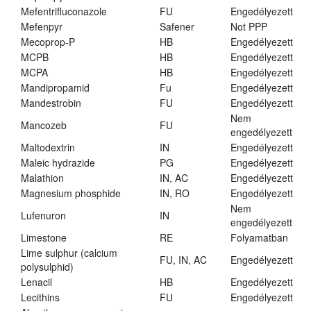
Mefentrifluconazole
FU
Engedélyezett
Mefenpyr
Safener
Not PPP
Mecoprop-P
HB
Engedélyezett
MCPB
HB
Engedélyezett
MCPA
HB
Engedélyezett
Mandipropamid
Fu
Engedélyezett
Mandestrobin
FU
Engedélyezett
Nem
Mancozeb
FU
engedélyezett
Maltodextrin
IN
Engedélyezett
Maleic hydrazide
PG
Engedélyezett
Malathion
IN, AC
Engedélyezett
Magnesium phosphide
IN, RO
Engedélyezett
Nem
Lufenuron
IN
engedélyezett
Limestone
RE
Folyamatban
Lime sulphur (calcium
FU, IN, AC
Engedélyezett
polysulphid)
Lenacil
HB
Engedélyezett
Lecithins
FU
Engedélyezett