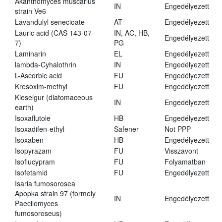
Akanthomyces muscarius
IN
Engedélyezett
strain Ve6
Lavandulyl senecioate
AT
Engedélyezett
Lauric acid (CAS 143-07-
IN, AC, HB,
Engedélyezett
7)
PG
Laminarin
EL
Engedélyezett
lambda-Cyhalothrin
IN
Engedélyezett
L-Ascorbic acid
FU
Engedélyezett
Kresoxim-methyl
FU
Engedélyezett
Kieselgur (diatomaceous
IN
Engedélyezett
earth)
Isoxaflutole
HB
Engedélyezett
Isoxadifen-ethyl
Safener
Not PPP
Isoxaben
HB
Engedélyezett
Isopyrazam
FU
Visszavont
Isoflucypram
FU
Folyamatban
Isofetamid
FU
Engedélyezett
Isaria fumosorosea
Apopka strain 97 (formely
IN
Engedélyezett
Paecilomyces
fumosoroseus)