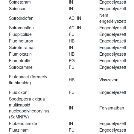
Spinetoram
IN
Engedélyezett
Spinosad
IN
Engedélyezett
Nem
Spirodiclofen
AC, IN
engedélyezett
Spiromesifen
AC, IN
Engedélyezett
Fluopicolide
FU
Engedélyezett
Fluometuron
HB
Engedélyezett
Spirotetramat
IN
Engedélyezett
Flumioxazin
HB
Engedélyezett
Flumetralin
PG
Engedélyezett
Spiroxamine
FU
Engedélyezett
Flufenacet (formerly
HB
Visszavont
fluthiamide)
Fludioxonil
FU
Engedélyezett
Spodoptera exigua
multicapsid
IN
Folyamatban
nucleopolyhedorvirus
(SeMNPV)
Flubendiamide
IN
Engedélyezett
Fluazinam
FU
Engedélyezett