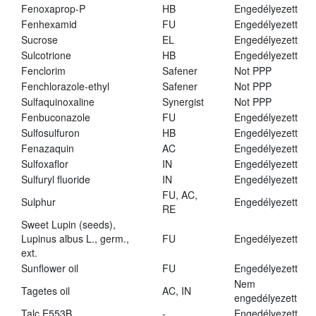
Fenoxaprop-P
HB
Engedélyezett
Fenhexamid
FU
Engedélyezett
Sucrose
EL
Engedélyezett
Sulcotrione
HB
Engedélyezett
Fenclorim
Safener
Not PPP
Fenchlorazole-ethyl
Safener
Not PPP
Sulfaquinoxaline
Synergist
Not PPP
Fenbuconazole
FU
Engedélyezett
Sulfosulfuron
HB
Engedélyezett
Fenazaquin
AC
Engedélyezett
Sulfoxaflor
IN
Engedélyezett
Sulfuryl fluoride
IN
Engedélyezett
FU, AC,
Sulphur
Engedélyezett
RE
Sweet Lupin (seeds),
Lupinus albus L., germ.,
FU
Engedélyezett
ext.
Sunflower oil
FU
Engedélyezett
Nem
Tagetes oil
AC, IN
engedélyezett
Talc E553B
-
Engedélyezett