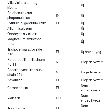
Vitis vinifera L. mag
Új
kivonat
Betabaculovirus
IN
Új
phoperculellae
Pythium oligandrum B301
FU
Új
Allium fisulosum
Új
Onobrychis viciifolia
Új
Magnesium hydroxide
Új
E528
Trichoderma atroviride
FU
Új hatóanyag
A10
Purpureocilium lilacinum
NE
Engedélyezett
PL 11
Paecilomyces lilacinus
NE
Engedélyezett
strain 251
Zoxamide
FU
Engedélyezett
Nem
Carbendazim
FU
engedélyezett
Nem
Warfarin
RO
engedélyezett
Nem
Tricyclazole
FU