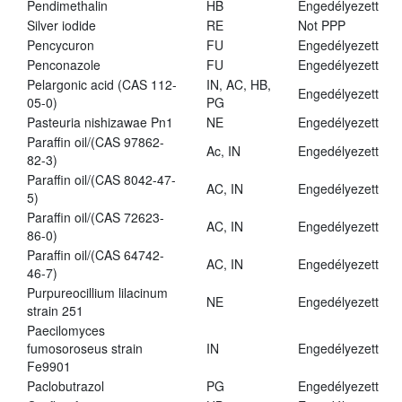
Pendimethalin
HB
Engedélyezett
Silver iodide
RE
Not PPP
Pencycuron
FU
Engedélyezett
Penconazole
FU
Engedélyezett
Pelargonic acid (CAS 112-
IN, AC, HB,
Engedélyezett
05-0)
PG
Pasteuria nishizawae Pn1
NE
Engedélyezett
Paraffin oil/(CAS 97862-
Ac, IN
Engedélyezett
82-3)
Paraffin oil/(CAS 8042-47-
AC, IN
Engedélyezett
5)
Paraffin oil/(CAS 72623-
AC, IN
Engedélyezett
86-0)
Paraffin oil/(CAS 64742-
AC, IN
Engedélyezett
46-7)
Purpureocillium lilacinum
NE
Engedélyezett
strain 251
Paecilomyces
fumosoroseus strain
IN
Engedélyezett
Fe9901
Paclobutrazol
PG
Engedélyezett