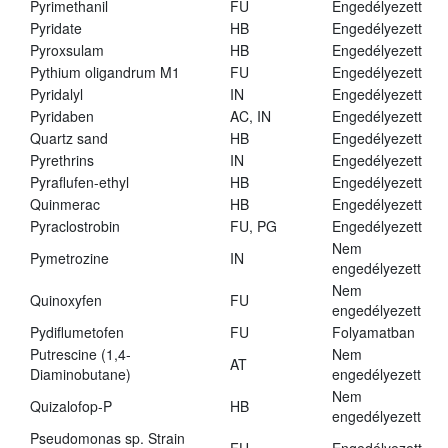
Pyrimethanil
FU
Engedélyezett
Pyridate
HB
Engedélyezett
Pyroxsulam
HB
Engedélyezett
Pythium oligandrum M1
FU
Engedélyezett
Pyridalyl
IN
Engedélyezett
Pyridaben
AC, IN
Engedélyezett
Quartz sand
HB
Engedélyezett
Pyrethrins
IN
Engedélyezett
Pyraflufen-ethyl
HB
Engedélyezett
Quinmerac
HB
Engedélyezett
Pyraclostrobin
FU, PG
Engedélyezett
Nem
Pymetrozine
IN
engedélyezett
Nem
Quinoxyfen
FU
engedélyezett
Pydiflumetofen
FU
Folyamatban
Putrescine (1,4-
Nem
AT
Diaminobutane)
engedélyezett
Nem
Quizalofop-P
HB
engedélyezett
Pseudomonas sp. Strain