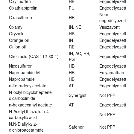
Oxyfluorfen
HB
Engedélyezett
Oxathiapiprolin
FU
Engedélyezett
Nem
Oxasulfuron
HB
engedélyezett
Oxamyl
IN, NE
Visszavont
Oryzalin
HB
Engedélyezett
Orange oil
IN
Engedélyezett
Onion oil
RE
Engedélyezett
IN, AC, HB,
Oleic acid (CAS 112-80-1)
Engedélyezett
PG
Nicosulfuron
HB
Engedélyezett
Napropamide-M
HB
Folyamatban
Napropamide
HB
Engedélyezett
n-Tetradecylacetate
AT
Engedélyezett
N-octyl bicycloheptene
Synergist
Not PPP
dicarboximide
n-hexadecanyl acetate
AT
Engedélyezett
N-Acetyl thiazolidin-4-
-
Not PPP
carboxylic acid
N,N-Diallyl-2,2-
Safener
Not PPP
dichloroacetamide