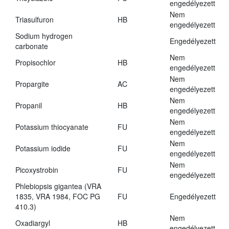
engedélyezett
Nem
Triasulfuron
HB
engedélyezett
Sodium hydrogen
Engedélyezett
carbonate
Nem
Propisochlor
HB
engedélyezett
Nem
Propargite
AC
engedélyezett
Nem
Propanil
HB
engedélyezett
Nem
Potassium thiocyanate
FU
engedélyezett
Nem
Potassium iodide
FU
engedélyezett
Nem
Picoxystrobin
FU
engedélyezett
Phlebiopsis gigantea (VRA
1835, VRA 1984, FOC PG
FU
Engedélyezett
410.3)
Nem
Oxadiargyl
HB
engedélyezett