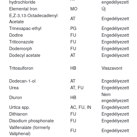
hydrochloride
engedélyezett
Elemental Iron
MO
Új
E,Z-3,13-Octadecadienyl
AT
Engedélyezett
Acetate
Trinexapac-ethyl
PG
Engedélyezett
Dodine
FU
Engedélyezett
Triticonazole
FU
Engedélyezett
Dodemorph
FU
Engedélyezett
Dodecyl acetate
AT
Engedélyezett
Tritosulforon
HB
Visszavont
Dodecan-1-ol
AT
Engedélyezett
Urea
AT, FU
Engedélyezett
Nem
Diuron
HB
engedélyezett
Urtica spp.
AC, FU, IN
Engedélyezett
Dithianon
FU
Engedélyezett
Disodium phosphonate
FU
Engedélyezett
Valifenalate (formerly
FU
Engedélyezett
Valiphenal)