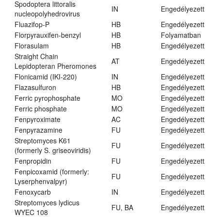
Spodoptera littoralis
IN
Engedélyezett
nucleopolyhedrovirus
Fluazifop-P
HB
Engedélyezett
Florpyrauxifen-benzyl
HB
Folyamatban
Florasulam
HB
Engedélyezett
Straight Chain
AT
Engedélyezett
Lepidopteran Pheromones
Flonicamid (IKI-220)
IN
Engedélyezett
Flazasulfuron
HB
Engedélyezett
Ferric pyrophosphate
MO
Engedélyezett
Ferric phosphate
MO
Engedélyezett
Fenpyroximate
AC
Engedélyezett
Fenpyrazamine
FU
Engedélyezett
Streptomyces K61
FU
Engedélyezett
(formerly S. griseoviridis)
Fenpropidin
FU
Engedélyezett
Fenpicoxamid (formerly:
FU
Engedélyezett
Lyserphenvalpyr)
Fenoxycarb
IN
Engedélyezett
Streptomyces lydicus
FU, BA
Engedélyezett
WYEC 108