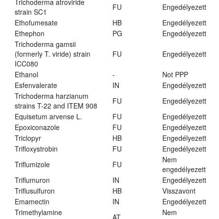
Trichoderma atroviride
FU
Engedélyezett
strain SC1
Ethofumesate
HB
Engedélyezett
Ethephon
PG
Engedélyezett
Trichoderma gamsii
(formerly T. viride) strain
FU
Engedélyezett
ICC080
Ethanol
-
Not PPP
Esfenvalerate
IN
Engedélyezett
Trichoderma harzianum
FU
Engedélyezett
strains T-22 and ITEM 908
Equisetum arvense L.
FU
Engedélyezett
Epoxiconazole
FU
Engedélyezett
Triclopyr
HB
Engedélyezett
Trifloxystrobin
FU
Engedélyezett
Nem
Triflumizole
FU
engedélyezett
Triflumuron
IN
Engedélyezett
Triflusulfuron
HB
Visszavont
Emamectin
IN
Engedélyezett
Trimethylamine
Nem
AT