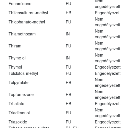
Nem
Fenamidone
FU
engedélyezett
Thifensulfuron-methyl
HB
Engedélyezett
Nem
Thiophanate-methyl
FU
engedélyezett
Nem
Thiamethoxam
IN
engedélyezett
Nem
Thiram
FU
engedélyezett
Nem
Thyme oil
IN
engedélyezett
Thymol
FU
Engedélyezett
Tolclofos-methyl
FU
Engedélyezett
Nem
Tolpyralate
HB
engedélyezett
Nem
Topramezone
HB
engedélyezett
Tri-allate
HB
Engedélyezett
Nem
Triadimenol
FU
engedélyezett
Triazoxide
FU
Engedélyezett