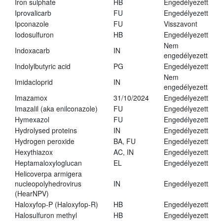
Iron sulphate
HB
Engedélyezett
Iprovalicarb
FU
Engedélyezett
Ipconazole
FU
Visszavont
Iodosulfuron
HB
Engedélyezett
Nem
Indoxacarb
IN
engedélyezett
Indolylbutyric acid
PG
Engedélyezett
Nem
Imidacloprid
IN
engedélyezett
Imazamox
31/10/2024
Engedélyezett
Imazalil (aka enilconazole)
FU
Engedélyezett
Hymexazol
FU
Engedélyezett
Hydrolysed proteins
IN
Engedélyezett
Hydrogen peroxide
BA, FU
Engedélyezett
Hexythiazox
AC, IN
Engedélyezett
Heptamaloxyloglucan
EL
Engedélyezett
Helicoverpa armigera
nucleopolyhedrovirus
IN
Engedélyezett
(HearNPV)
Haloxyfop-P (Haloxyfop-R)
HB
Engedélyezett
Halosulfuron methyl
HB
Engedélyezett