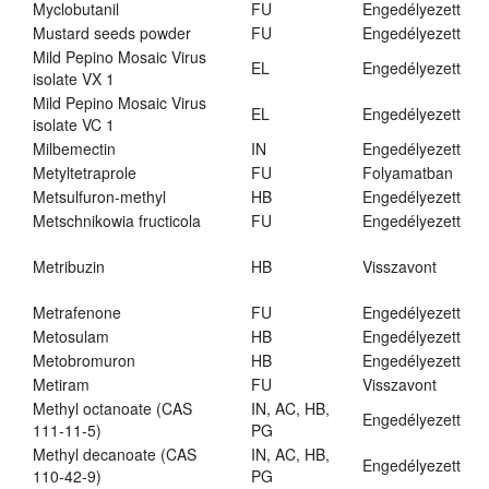
Myclobutanil
FU
Engedélyezett
Mustard seeds powder
FU
Engedélyezett
Mild Pepino Mosaic Virus
EL
Engedélyezett
isolate VX 1
Mild Pepino Mosaic Virus
EL
Engedélyezett
isolate VC 1
Milbemectin
IN
Engedélyezett
Metyltetraprole
FU
Folyamatban
Metsulfuron-methyl
HB
Engedélyezett
Metschnikowia fructicola
FU
Engedélyezett
Metribuzin
HB
Visszavont
Metrafenone
FU
Engedélyezett
Metosulam
HB
Engedélyezett
Metobromuron
HB
Engedélyezett
Metiram
FU
Visszavont
Methyl octanoate (CAS
IN, AC, HB,
Engedélyezett
111-11-5)
PG
Methyl decanoate (CAS
IN, AC, HB,
Engedélyezett
110-42-9)
PG