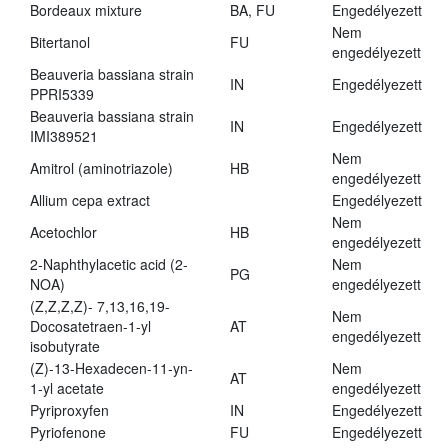
Bordeaux mixture
BA, FU
Engedélyezett
Nem
Bitertanol
FU
engedélyezett
Beauveria bassiana strain
IN
Engedélyezett
PPRI5339
Beauveria bassiana strain
IN
Engedélyezett
IMI389521
Nem
Amitrol (aminotriazole)
HB
engedélyezett
Allium cepa extract
Engedélyezett
Nem
Acetochlor
HB
engedélyezett
2-Naphthylacetic acid (2-
Nem
PG
NOA)
engedélyezett
(Z,Z,Z,Z)- 7,13,16,19-
Nem
Docosatetraen-1-yl
AT
engedélyezett
isobutyrate
(Z)-13-Hexadecen-11-yn-
Nem
AT
1-yl acetate
engedélyezett
Pyriproxyfen
IN
Engedélyezett
Pyriofenone
FU
Engedélyezett