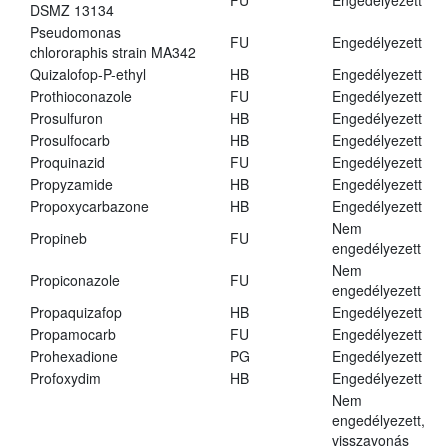
FU
Engedélyezett
DSMZ 13134
Pseudomonas
FU
Engedélyezett
chlororaphis strain MA342
Quizalofop-P-ethyl
HB
Engedélyezett
Prothioconazole
FU
Engedélyezett
Prosulfuron
HB
Engedélyezett
Prosulfocarb
HB
Engedélyezett
Proquinazid
FU
Engedélyezett
Propyzamide
HB
Engedélyezett
Propoxycarbazone
HB
Engedélyezett
Nem
Propineb
FU
engedélyezett
Nem
Propiconazole
FU
engedélyezett
Propaquizafop
HB
Engedélyezett
Propamocarb
FU
Engedélyezett
Prohexadione
PG
Engedélyezett
Profoxydim
HB
Engedélyezett
Nem
engedélyezett,
visszavonás