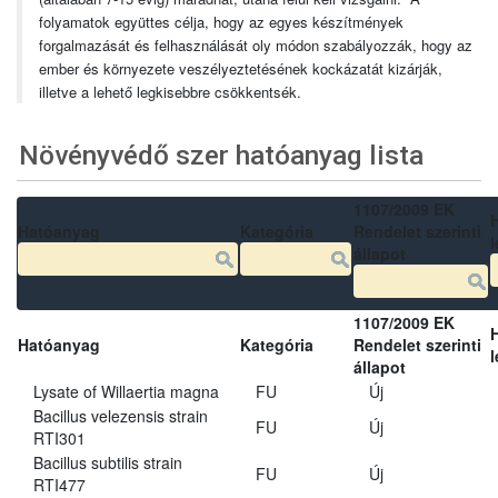
folyamatok együttes célja, hogy az egyes készítmények
forgalmazását és felhasználását oly módon szabályozzák, hogy az
ember és környezete veszélyeztetésének kockázatát kizárják,
illetve a lehető legkisebbre csökkentsék.
Növényvédő szer hatóanyag lista
1107/2009 EK
Hatóanyag
Kategória
Rendelet szerinti
l
állapot
1107/2009 EK
Hatóanyag
Kategória
Rendelet szerinti
l
állapot
Lysate of Willaertia magna
FU
Új
Bacillus velezensis strain
FU
Új
RTI301
Bacillus subtilis strain
FU
Új
RTI477