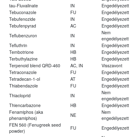
tau-Fluvalinate
IN
Engedélyezett
Tebuconazole
FU
Engedélyezett
Tebufenozide
IN
Engedélyezett
Tebufenpyrad
AC
Engedélyezett
Nem
Teflubenzuron
IN
engedélyezett
Tefluthrin
IN
Engedélyezett
Tembotrione
HB
Engedélyezett
Terbuthylazine
HB
Engedélyezett
Terpenoid blend QRD-460
AC, IN
Visszavont
Tetraconazole
FU
Engedélyezett
Tetradecan-1-ol
AT
Engedélyezett
Thiabendazole
FU
Engedélyezett
Nem
Thiacloprid
IN
engedélyezett
Thiencarbazone
HB
Engedélyezett
Fenamiphos (aka
Nem
NE
phenamiphos)
engedélyezett
FEN 560 (Fenugreek seed
FU
Engedélyezett
powder)