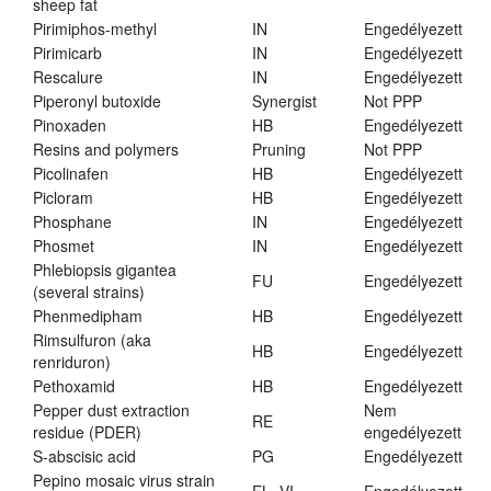
sheep fat
Pirimiphos-methyl
IN
Engedélyezett
Pirimicarb
IN
Engedélyezett
Rescalure
IN
Engedélyezett
Piperonyl butoxide
Synergist
Not PPP
Pinoxaden
HB
Engedélyezett
Resins and polymers
Pruning
Not PPP
Picolinafen
HB
Engedélyezett
Picloram
HB
Engedélyezett
Phosphane
IN
Engedélyezett
Phosmet
IN
Engedélyezett
Phlebiopsis gigantea
FU
Engedélyezett
(several strains)
Phenmedipham
HB
Engedélyezett
Rimsulfuron (aka
HB
Engedélyezett
renriduron)
Pethoxamid
HB
Engedélyezett
Pepper dust extraction
Nem
RE
residue (PDER)
engedélyezett
S-abscisic acid
PG
Engedélyezett
Pepino mosaic virus strain