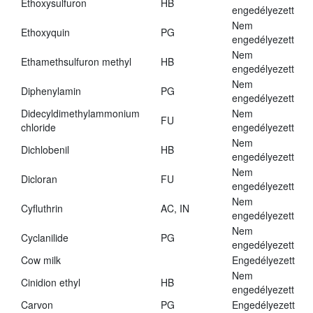
Ethoxysulfuron
HB
engedélyezett
Nem
Ethoxyquin
PG
engedélyezett
Nem
Ethamethsulfuron methyl
HB
engedélyezett
Nem
Diphenylamin
PG
engedélyezett
Didecyldimethylammonium
Nem
FU
chloride
engedélyezett
Nem
Dichlobenil
HB
engedélyezett
Nem
Dicloran
FU
engedélyezett
Nem
Cyfluthrin
AC, IN
engedélyezett
Nem
Cyclanilide
PG
engedélyezett
Cow milk
Engedélyezett
Nem
Cinidion ethyl
HB
engedélyezett
Carvon
PG
Engedélyezett