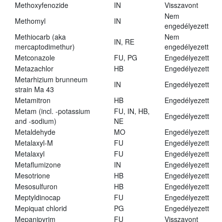
Methoxyfenozide
IN
Visszavont
Nem
Methomyl
IN
engedélyezett
Methiocarb (aka
Nem
IN, RE
mercaptodimethur)
engedélyezett
Metconazole
FU, PG
Engedélyezett
Metazachlor
HB
Engedélyezett
Metarhizium brunneum
IN
Engedélyezett
strain Ma 43
Metamitron
HB
Engedélyezett
Metam (incl. -potassium
FU, IN, HB,
Engedélyezett
and -sodium)
NE
Metaldehyde
MO
Engedélyezett
Metalaxyl-M
FU
Engedélyezett
Metalaxyl
FU
Engedélyezett
Metaflumizone
IN
Engedélyezett
Mesotrione
HB
Engedélyezett
Mesosulfuron
HB
Engedélyezett
Meptyldinocap
FU
Engedélyezett
Mepiquat chlorid
PG
Engedélyezett
Mepanipyrim
FU
Visszavont