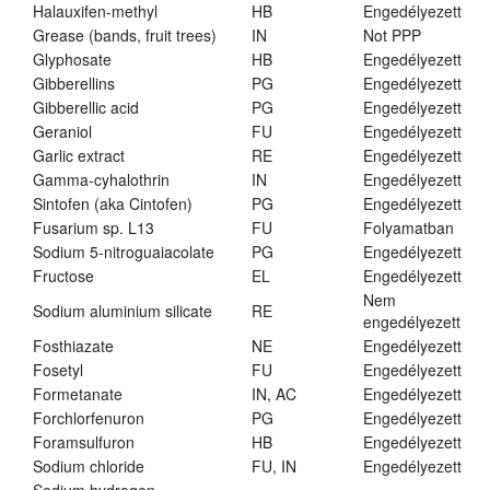
Halauxifen-methyl
HB
Engedélyezett
Grease (bands, fruit trees)
IN
Not PPP
Glyphosate
HB
Engedélyezett
Gibberellins
PG
Engedélyezett
Gibberellic acid
PG
Engedélyezett
Geraniol
FU
Engedélyezett
Garlic extract
RE
Engedélyezett
Gamma-cyhalothrin
IN
Engedélyezett
Sintofen (aka Cintofen)
PG
Engedélyezett
Fusarium sp. L13
FU
Folyamatban
Sodium 5-nitroguaiacolate
PG
Engedélyezett
Fructose
EL
Engedélyezett
Nem
Sodium aluminium silicate
RE
engedélyezett
Fosthiazate
NE
Engedélyezett
Fosetyl
FU
Engedélyezett
Formetanate
IN, AC
Engedélyezett
Forchlorfenuron
PG
Engedélyezett
Foramsulfuron
HB
Engedélyezett
Sodium chloride
FU, IN
Engedélyezett