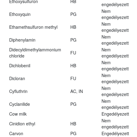
Ethoxysulfuron
HB
engedélyezett
Nem
Ethoxyquin
PG
engedélyezett
Nem
Ethamethsulfuron methyl
HB
engedélyezett
Nem
Diphenylamin
PG
engedélyezett
Didecyldimethylammonium
Nem
FU
chloride
engedélyezett
Nem
Dichlobenil
HB
engedélyezett
Nem
Dicloran
FU
engedélyezett
Nem
Cyfluthrin
AC, IN
engedélyezett
Nem
Cyclanilide
PG
engedélyezett
Cow milk
Engedélyezett
Nem
Cinidion ethyl
HB
engedélyezett
Carvon
PG
Engedélyezett