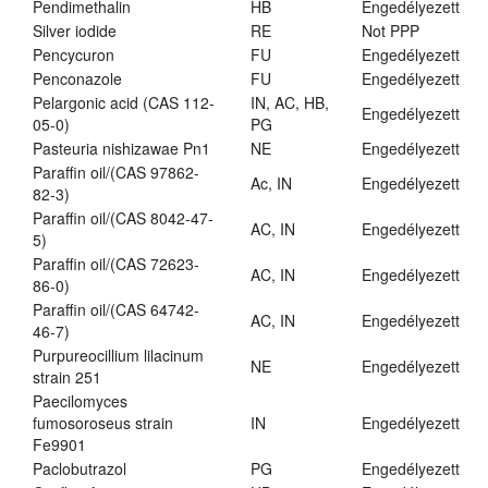
Pendimethalin
HB
Engedélyezett
Silver iodide
RE
Not PPP
Pencycuron
FU
Engedélyezett
Penconazole
FU
Engedélyezett
Pelargonic acid (CAS 112-
IN, AC, HB,
Engedélyezett
05-0)
PG
Pasteuria nishizawae Pn1
NE
Engedélyezett
Paraffin oil/(CAS 97862-
Ac, IN
Engedélyezett
82-3)
Paraffin oil/(CAS 8042-47-
AC, IN
Engedélyezett
5)
Paraffin oil/(CAS 72623-
AC, IN
Engedélyezett
86-0)
Paraffin oil/(CAS 64742-
AC, IN
Engedélyezett
46-7)
Purpureocillium lilacinum
NE
Engedélyezett
strain 251
Paecilomyces
fumosoroseus strain
IN
Engedélyezett
Fe9901
Paclobutrazol
PG
Engedélyezett