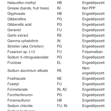
Halauxifen-methyl
HB
Engedélyezett
Grease (bands, fruit trees)
IN
Not PPP
Glyphosate
HB
Engedélyezett
Gibberellins
PG
Engedélyezett
Gibberellic acid
PG
Engedélyezett
Geraniol
FU
Engedélyezett
Garlic extract
RE
Engedélyezett
Gamma-cyhalothrin
IN
Engedélyezett
Sintofen (aka Cintofen)
PG
Engedélyezett
Fusarium sp. L13
FU
Folyamatban
Sodium 5-nitroguaiacolate
PG
Engedélyezett
Fructose
EL
Engedélyezett
Nem
Sodium aluminium silicate
RE
engedélyezett
Fosthiazate
NE
Engedélyezett
Fosetyl
FU
Engedélyezett
Formetanate
IN, AC
Engedélyezett
Forchlorfenuron
PG
Engedélyezett
Foramsulfuron
HB
Engedélyezett
Sodium chloride
FU, IN
Engedélyezett