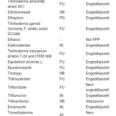
Trichoderma atroviride
FU
Engedélyezett
strain SC1
Ethofumesate
HB
Engedélyezett
Ethephon
PG
Engedélyezett
Trichoderma gamsii
(formerly T. viride) strain
FU
Engedélyezett
ICC080
Ethanol
-
Not PPP
Esfenvalerate
IN
Engedélyezett
Trichoderma harzianum
FU
Engedélyezett
strains T-22 and ITEM 908
Equisetum arvense L.
FU
Engedélyezett
Epoxiconazole
FU
Engedélyezett
Triclopyr
HB
Engedélyezett
Trifloxystrobin
FU
Engedélyezett
Nem
Triflumizole
FU
engedélyezett
Triflumuron
IN
Engedélyezett
Triflusulfuron
HB
Visszavont
Emamectin
IN
Engedélyezett
Trimethylamine
Nem
AT