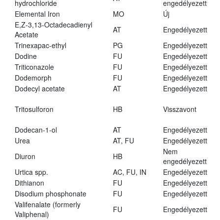
hydrochloride
engedélyezett
Elemental Iron
MO
Új
E,Z-3,13-Octadecadienyl
AT
Engedélyezett
Acetate
Trinexapac-ethyl
PG
Engedélyezett
Dodine
FU
Engedélyezett
Triticonazole
FU
Engedélyezett
Dodemorph
FU
Engedélyezett
Dodecyl acetate
AT
Engedélyezett
Tritosulforon
HB
Visszavont
Dodecan-1-ol
AT
Engedélyezett
Urea
AT, FU
Engedélyezett
Nem
Diuron
HB
engedélyezett
Urtica spp.
AC, FU, IN
Engedélyezett
Dithianon
FU
Engedélyezett
Disodium phosphonate
FU
Engedélyezett
Valifenalate (formerly
FU
Engedélyezett
Valiphenal)