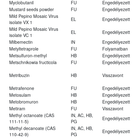
Myclobutanil
FU
Engedélyezett
Mustard seeds powder
FU
Engedélyezett
Mild Pepino Mosaic Virus
EL
Engedélyezett
isolate VX 1
Mild Pepino Mosaic Virus
EL
Engedélyezett
isolate VC 1
Milbemectin
IN
Engedélyezett
Metyltetraprole
FU
Folyamatban
Metsulfuron-methyl
HB
Engedélyezett
Metschnikowia fructicola
FU
Engedélyezett
Metribuzin
HB
Visszavont
Metrafenone
FU
Engedélyezett
Metosulam
HB
Engedélyezett
Metobromuron
HB
Engedélyezett
Metiram
FU
Visszavont
Methyl octanoate (CAS
IN, AC, HB,
Engedélyezett
111-11-5)
PG
Methyl decanoate (CAS
IN, AC, HB,
Engedélyezett
110-42-9)
PG