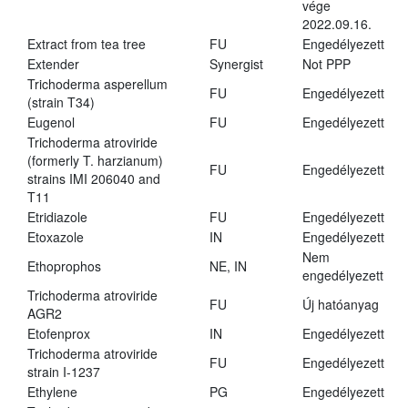
vége
2022.09.16.
Extract from tea tree
FU
Engedélyezett
Extender
Synergist
Not PPP
Trichoderma asperellum
FU
Engedélyezett
(strain T34)
Eugenol
FU
Engedélyezett
Trichoderma atroviride
(formerly T. harzianum)
FU
Engedélyezett
strains IMI 206040 and
T11
Etridiazole
FU
Engedélyezett
Etoxazole
IN
Engedélyezett
Nem
Ethoprophos
NE, IN
engedélyezett
Trichoderma atroviride
FU
Új hatóanyag
AGR2
Etofenprox
IN
Engedélyezett
Trichoderma atroviride
FU
Engedélyezett
strain I-1237
Ethylene
PG
Engedélyezett