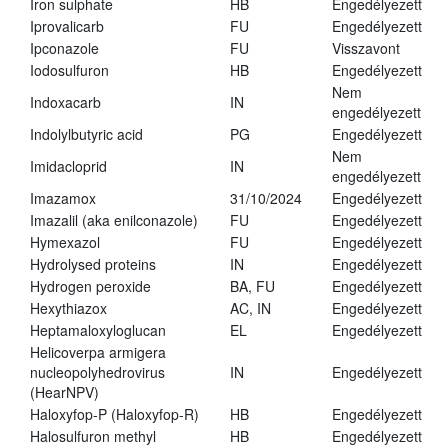
Iron sulphate
HB
Engedélyezett
Iprovalicarb
FU
Engedélyezett
Ipconazole
FU
Visszavont
Iodosulfuron
HB
Engedélyezett
Nem
Indoxacarb
IN
engedélyezett
Indolylbutyric acid
PG
Engedélyezett
Nem
Imidacloprid
IN
engedélyezett
Imazamox
31/10/2024
Engedélyezett
Imazalil (aka enilconazole)
FU
Engedélyezett
Hymexazol
FU
Engedélyezett
Hydrolysed proteins
IN
Engedélyezett
Hydrogen peroxide
BA, FU
Engedélyezett
Hexythiazox
AC, IN
Engedélyezett
Heptamaloxyloglucan
EL
Engedélyezett
Helicoverpa armigera
nucleopolyhedrovirus
IN
Engedélyezett
(HearNPV)
Haloxyfop-P (Haloxyfop-R)
HB
Engedélyezett
Halosulfuron methyl
HB
Engedélyezett