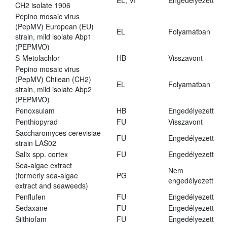
EL, VI
Engedélyezett
CH2 isolate 1906
Pepino mosaic virus
(PepMV) European (EU)
EL
Folyamatban
strain, mild isolate Abp1
(PEPMVO)
S-Metolachlor
HB
Visszavont
Pepino mosaic virus
(PepMV) Chilean (CH2)
EL
Folyamatban
strain, mild isolate Abp2
(PEPMVO)
Penoxsulam
HB
Engedélyezett
Penthiopyrad
FU
Visszavont
Saccharomyces cerevisiae
FU
Engedélyezett
strain LAS02
Salix spp. cortex
FU
Engedélyezett
Sea-algae extract
Nem
(formerly sea-algae
PG
engedélyezett
extract and seaweeds)
Penflufen
FU
Engedélyezett
Sedaxane
FU
Engedélyezett
Silthiofam
FU
Engedélyezett