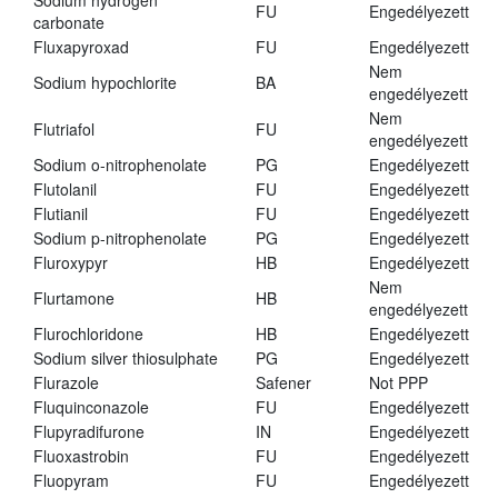
Sodium hydrogen
FU
Engedélyezett
carbonate
Fluxapyroxad
FU
Engedélyezett
Nem
Sodium hypochlorite
BA
engedélyezett
Nem
Flutriafol
FU
engedélyezett
Sodium o-nitrophenolate
PG
Engedélyezett
Flutolanil
FU
Engedélyezett
Flutianil
FU
Engedélyezett
Sodium p-nitrophenolate
PG
Engedélyezett
Fluroxypyr
HB
Engedélyezett
Nem
Flurtamone
HB
engedélyezett
Flurochloridone
HB
Engedélyezett
Sodium silver thiosulphate
PG
Engedélyezett
Flurazole
Safener
Not PPP
Fluquinconazole
FU
Engedélyezett
Flupyradifurone
IN
Engedélyezett
Fluoxastrobin
FU
Engedélyezett
Fluopyram
FU
Engedélyezett