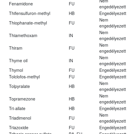
Nem
Fenamidone
FU
engedélyezett
Thifensulfuron-methyl
HB
Engedélyezett
Nem
Thiophanate-methyl
FU
engedélyezett
Nem
Thiamethoxam
IN
engedélyezett
Nem
Thiram
FU
engedélyezett
Nem
Thyme oil
IN
engedélyezett
Thymol
FU
Engedélyezett
Tolclofos-methyl
FU
Engedélyezett
Nem
Tolpyralate
HB
engedélyezett
Nem
Topramezone
HB
engedélyezett
Tri-allate
HB
Engedélyezett
Nem
Triadimenol
FU
engedélyezett
Triazoxide
FU
Engedélyezett