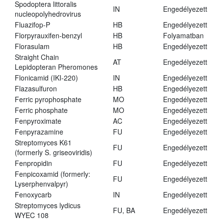
Spodoptera littoralis
IN
Engedélyezett
nucleopolyhedrovirus
Fluazifop-P
HB
Engedélyezett
Florpyrauxifen-benzyl
HB
Folyamatban
Florasulam
HB
Engedélyezett
Straight Chain
AT
Engedélyezett
Lepidopteran Pheromones
Flonicamid (IKI-220)
IN
Engedélyezett
Flazasulfuron
HB
Engedélyezett
Ferric pyrophosphate
MO
Engedélyezett
Ferric phosphate
MO
Engedélyezett
Fenpyroximate
AC
Engedélyezett
Fenpyrazamine
FU
Engedélyezett
Streptomyces K61
FU
Engedélyezett
(formerly S. griseoviridis)
Fenpropidin
FU
Engedélyezett
Fenpicoxamid (formerly:
FU
Engedélyezett
Lyserphenvalpyr)
Fenoxycarb
IN
Engedélyezett
Streptomyces lydicus
FU, BA
Engedélyezett
WYEC 108