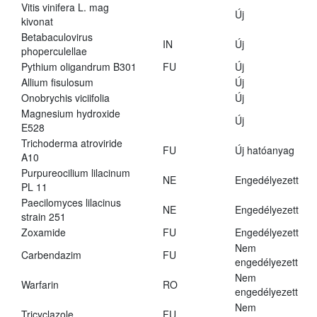
Vitis vinifera L. mag
Új
kivonat
Betabaculovirus
IN
Új
phoperculellae
Pythium oligandrum B301
FU
Új
Allium fisulosum
Új
Onobrychis viciifolia
Új
Magnesium hydroxide
Új
E528
Trichoderma atroviride
FU
Új hatóanyag
A10
Purpureocilium lilacinum
NE
Engedélyezett
PL 11
Paecilomyces lilacinus
NE
Engedélyezett
strain 251
Zoxamide
FU
Engedélyezett
Nem
Carbendazim
FU
engedélyezett
Nem
Warfarin
RO
engedélyezett
Nem
Tricyclazole
FU