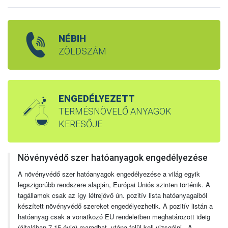
NÉBIH
ZÖLDSZÁM
ENGEDÉLYEZETT
TERMÉSNÖVELŐ ANYAGOK
KERESŐJE
Növényvédő szer hatóanyagok engedélyezése
A növényvédő szer hatóanyagok engedélyezése a világ egyik
legszigorúbb rendszere alapján, Európai Uniós szinten történik. A
tagállamok csak az így létrejövő ún. pozitív lista hatóanyagaiból
készített növényvédő szereket engedélyezhetik. A pozitív listán a
hatóanyag csak a vonatkozó EU rendeletben meghatározott ideig
(általában 7-15 évig) maradhat, utána felül kell vizsgálni. A