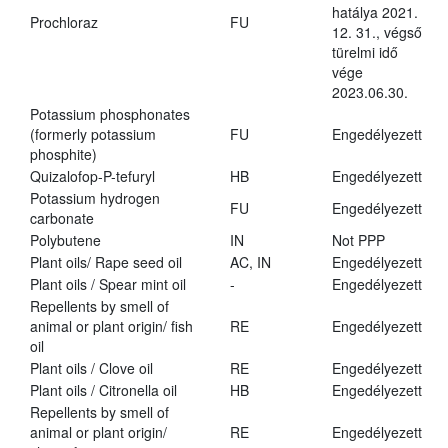
hatálya 2021.
Prochloraz
FU
12. 31., végső
türelmi idő
vége
2023.06.30.
Potassium phosphonates
(formerly potassium
FU
Engedélyezett
phosphite)
Quizalofop-P-tefuryl
HB
Engedélyezett
Potassium hydrogen
FU
Engedélyezett
carbonate
Polybutene
IN
Not PPP
Plant oils/ Rape seed oil
AC, IN
Engedélyezett
Plant oils / Spear mint oil
-
Engedélyezett
Repellents by smell of
animal or plant origin/ fish
RE
Engedélyezett
oil
Plant oils / Clove oil
RE
Engedélyezett
Plant oils / Citronella oil
HB
Engedélyezett
Repellents by smell of
animal or plant origin/
RE
Engedélyezett