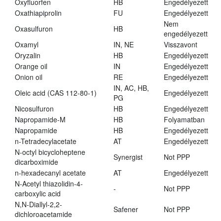
Oxyfluorfen
HB
Engedélyezett
Oxathiapiprolin
FU
Engedélyezett
Nem
Oxasulfuron
HB
engedélyezett
Oxamyl
IN, NE
Visszavont
Oryzalin
HB
Engedélyezett
Orange oil
IN
Engedélyezett
Onion oil
RE
Engedélyezett
IN, AC, HB,
Oleic acid (CAS 112-80-1)
Engedélyezett
PG
Nicosulfuron
HB
Engedélyezett
Napropamide-M
HB
Folyamatban
Napropamide
HB
Engedélyezett
n-Tetradecylacetate
AT
Engedélyezett
N-octyl bicycloheptene
Synergist
Not PPP
dicarboximide
n-hexadecanyl acetate
AT
Engedélyezett
N-Acetyl thiazolidin-4-
-
Not PPP
carboxylic acid
N,N-Diallyl-2,2-
Safener
Not PPP
dichloroacetamide