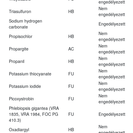
engedélyezett
Nem
Triasulfuron
HB
engedélyezett
Sodium hydrogen
Engedélyezett
carbonate
Nem
Propisochlor
HB
engedélyezett
Nem
Propargite
AC
engedélyezett
Nem
Propanil
HB
engedélyezett
Nem
Potassium thiocyanate
FU
engedélyezett
Nem
Potassium iodide
FU
engedélyezett
Nem
Picoxystrobin
FU
engedélyezett
Phlebiopsis gigantea (VRA
1835, VRA 1984, FOC PG
FU
Engedélyezett
410.3)
Nem
Oxadiargyl
HB
engedélyezett