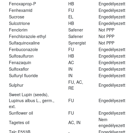
Fenoxaprop-P
HB
Engedélyezett
Fenhexamid
FU
Engedélyezett
Sucrose
EL
Engedélyezett
Sulcotrione
HB
Engedélyezett
Fenclorim
Safener
Not PPP
Fenchlorazole-ethyl
Safener
Not PPP
Sulfaquinoxaline
Synergist
Not PPP
Fenbuconazole
FU
Engedélyezett
Sulfosulfuron
HB
Engedélyezett
Fenazaquin
AC
Engedélyezett
Sulfoxaflor
IN
Engedélyezett
Sulfuryl fluoride
IN
Engedélyezett
FU, AC,
Sulphur
Engedélyezett
RE
Sweet Lupin (seeds),
Lupinus albus L., germ.,
FU
Engedélyezett
ext.
Sunflower oil
FU
Engedélyezett
Nem
Tagetes oil
AC, IN
engedélyezett
Talc E553B
-
Engedélyezett