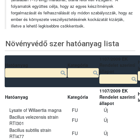
folyamatok együttes célja, hogy az egyes készítmények
forgalmazását és felhasználását oly módon szabályozzák, hogy az
ember és környezete veszélyeztetésének kockázatát kizárják,
illetve a lehető legkisebbre csökkentsék.
Növényvédő szer hatóanyag lista
1107/2009 EK
Hatóanyag
Kategória
Rendelet szerinti
l
állapot
1107/2009 EK
Hatóanyag
Kategória
Rendelet szerinti
l
állapot
Lysate of Willaertia magna
FU
Új
Bacillus velezensis strain
FU
Új
RTI301
Bacillus subtilis strain
FU
Új
RTI477