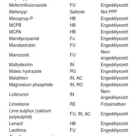
Mefentrifluconazole
FU
Engedélyezett
Mefenpyr
Safener
Not PPP
Mecoprop-P
HB
Engedélyezett
MCPB
HB
Engedélyezett
MCPA
HB
Engedélyezett
Mandipropamid
Fu
Engedélyezett
Mandestrobin
FU
Engedélyezett
Nem
Mancozeb
FU
engedélyezett
Maltodextrin
IN
Engedélyezett
Maleic hydrazide
PG
Engedélyezett
Malathion
IN, AC
Engedélyezett
Magnesium phosphide
IN, RO
Engedélyezett
Nem
Lufenuron
IN
engedélyezett
Limestone
RE
Folyamatban
Lime sulphur (calcium
FU, IN, AC
Engedélyezett
polysulphid)
Lenacil
HB
Engedélyezett
Lecithins
FU
Engedélyezett