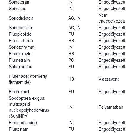
Spinetoram
IN
Engedélyezett
Spinosad
IN
Engedélyezett
Nem
Spirodiclofen
AC, IN
engedélyezett
Spiromesifen
AC, IN
Engedélyezett
Fluopicolide
FU
Engedélyezett
Fluometuron
HB
Engedélyezett
Spirotetramat
IN
Engedélyezett
Flumioxazin
HB
Engedélyezett
Flumetralin
PG
Engedélyezett
Spiroxamine
FU
Engedélyezett
Flufenacet (formerly
HB
Visszavont
fluthiamide)
Fludioxonil
FU
Engedélyezett
Spodoptera exigua
multicapsid
IN
Folyamatban
nucleopolyhedorvirus
(SeMNPV)
Flubendiamide
IN
Engedélyezett
Fluazinam
FU
Engedélyezett