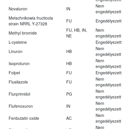
Nem
Novaluron
IN
engedélyezett
Metschnikowia fructicola
FU
Engedélyezett
strain NRRL Y-27328
FU, HB, IN,
Nem
Methyl bromide
NE
engedélyezett
L-cysteine
Engedélyezett
Nem
Linuron
HB
engedélyezett
Nem
Isoproturon
HB
engedélyezett
Folpet
FU
Engedélyezett
Nem
Flusilazole
FU
engedélyezett
Nem
Flurprimidol
PG
engedélyezett
Nem
Flufenoxuron
IN
engedélyezett
Nem
Fenbutatin oxide
AC
engedélyezett
Nem