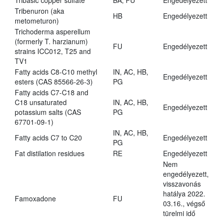
Tribasic copper sulfate
BA, FU
Engedélyezett
Tribenuron (aka
HB
Engedélyezett
metometuron)
Trichoderma asperellum
(formerly T. harzianum)
FU
Engedélyezett
strains ICC012, T25 and
TV1
Fatty acids C8-C10 methyl
IN, AC, HB,
Engedélyezett
esters (CAS 85566-26-3)
PG
Fatty acids C7-C18 and
C18 unsaturated
IN, AC, HB,
Engedélyezett
potassium salts (CAS
PG
67701-09-1)
IN, AC, HB,
Fatty acids C7 to C20
Engedélyezett
PG
Fat distilation residues
RE
Engedélyezett
Nem
engedélyezett,
visszavonás
hatálya 2022.
Famoxadone
FU
03.16., végső
türelmi idő