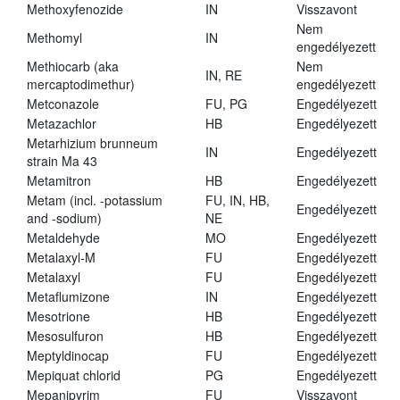
Methoxyfenozide
IN
Visszavont
Nem
Methomyl
IN
engedélyezett
Methiocarb (aka
Nem
IN, RE
mercaptodimethur)
engedélyezett
Metconazole
FU, PG
Engedélyezett
Metazachlor
HB
Engedélyezett
Metarhizium brunneum
IN
Engedélyezett
strain Ma 43
Metamitron
HB
Engedélyezett
Metam (incl. -potassium
FU, IN, HB,
Engedélyezett
and -sodium)
NE
Metaldehyde
MO
Engedélyezett
Metalaxyl-M
FU
Engedélyezett
Metalaxyl
FU
Engedélyezett
Metaflumizone
IN
Engedélyezett
Mesotrione
HB
Engedélyezett
Mesosulfuron
HB
Engedélyezett
Meptyldinocap
FU
Engedélyezett
Mepiquat chlorid
PG
Engedélyezett
Mepanipyrim
FU
Visszavont