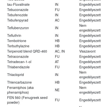
tau-Fluvalinate
IN
Engedélyezett
Tebuconazole
FU
Engedélyezett
Tebufenozide
IN
Engedélyezett
Tebufenpyrad
AC
Engedélyezett
Nem
Teflubenzuron
IN
engedélyezett
Tefluthrin
IN
Engedélyezett
Tembotrione
HB
Engedélyezett
Terbuthylazine
HB
Engedélyezett
Terpenoid blend QRD-460
AC, IN
Visszavont
Tetraconazole
FU
Engedélyezett
Tetradecan-1-ol
AT
Engedélyezett
Thiabendazole
FU
Engedélyezett
Nem
Thiacloprid
IN
engedélyezett
Thiencarbazone
HB
Engedélyezett
Fenamiphos (aka
Nem
NE
phenamiphos)
engedélyezett
FEN 560 (Fenugreek seed
FU
Engedélyezett
powder)