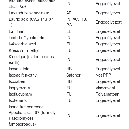
Akanthomyces muscarius
IN
Engedélyezett
strain Ve6
Lavandulyl senecioate
AT
Engedélyezett
Lauric acid (CAS 143-07-
IN, AC, HB,
Engedélyezett
7)
PG
Laminarin
EL
Engedélyezett
lambda-Cyhalothrin
IN
Engedélyezett
L-Ascorbic acid
FU
Engedélyezett
Kresoxim-methyl
FU
Engedélyezett
Kieselgur (diatomaceous
IN
Engedélyezett
earth)
Isoxaflutole
HB
Engedélyezett
Isoxadifen-ethyl
Safener
Not PPP
Isoxaben
HB
Engedélyezett
Isopyrazam
FU
Visszavont
Isoflucypram
FU
Folyamatban
Isofetamid
FU
Engedélyezett
Isaria fumosorosea
Apopka strain 97 (formely
IN
Engedélyezett
Paecilomyces
fumosoroseus)