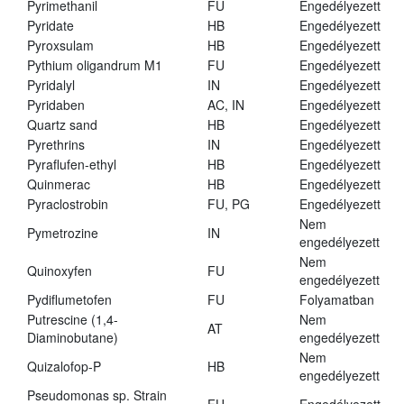
Pyrimethanil
FU
Engedélyezett
Pyridate
HB
Engedélyezett
Pyroxsulam
HB
Engedélyezett
Pythium oligandrum M1
FU
Engedélyezett
Pyridalyl
IN
Engedélyezett
Pyridaben
AC, IN
Engedélyezett
Quartz sand
HB
Engedélyezett
Pyrethrins
IN
Engedélyezett
Pyraflufen-ethyl
HB
Engedélyezett
Quinmerac
HB
Engedélyezett
Pyraclostrobin
FU, PG
Engedélyezett
Nem
Pymetrozine
IN
engedélyezett
Nem
Quinoxyfen
FU
engedélyezett
Pydiflumetofen
FU
Folyamatban
Putrescine (1,4-
Nem
AT
Diaminobutane)
engedélyezett
Nem
Quizalofop-P
HB
engedélyezett
Pseudomonas sp. Strain