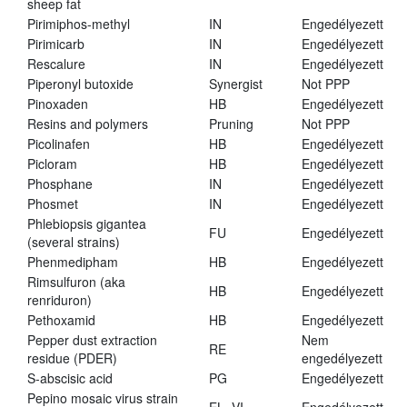
sheep fat
Pirimiphos-methyl
IN
Engedélyezett
Pirimicarb
IN
Engedélyezett
Rescalure
IN
Engedélyezett
Piperonyl butoxide
Synergist
Not PPP
Pinoxaden
HB
Engedélyezett
Resins and polymers
Pruning
Not PPP
Picolinafen
HB
Engedélyezett
Picloram
HB
Engedélyezett
Phosphane
IN
Engedélyezett
Phosmet
IN
Engedélyezett
Phlebiopsis gigantea
FU
Engedélyezett
(several strains)
Phenmedipham
HB
Engedélyezett
Rimsulfuron (aka
HB
Engedélyezett
renriduron)
Pethoxamid
HB
Engedélyezett
Pepper dust extraction
Nem
RE
residue (PDER)
engedélyezett
S-abscisic acid
PG
Engedélyezett
Pepino mosaic virus strain