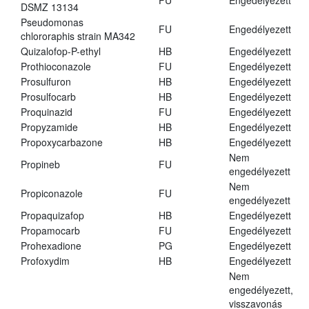
FU
Engedélyezett
DSMZ 13134
Pseudomonas
FU
Engedélyezett
chlororaphis strain MA342
Quizalofop-P-ethyl
HB
Engedélyezett
Prothioconazole
FU
Engedélyezett
Prosulfuron
HB
Engedélyezett
Prosulfocarb
HB
Engedélyezett
Proquinazid
FU
Engedélyezett
Propyzamide
HB
Engedélyezett
Propoxycarbazone
HB
Engedélyezett
Nem
Propineb
FU
engedélyezett
Nem
Propiconazole
FU
engedélyezett
Propaquizafop
HB
Engedélyezett
Propamocarb
FU
Engedélyezett
Prohexadione
PG
Engedélyezett
Profoxydim
HB
Engedélyezett
Nem
engedélyezett,
visszavonás