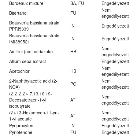
Bordeaux mixture
BA, FU
Engedélyezett
Nem
Bitertanol
FU
engedélyezett
Beauveria bassiana strain
IN
Engedélyezett
PPRI5339
Beauveria bassiana strain
IN
Engedélyezett
IMI389521
Nem
Amitrol (aminotriazole)
HB
engedélyezett
Allium cepa extract
Engedélyezett
Nem
Acetochlor
HB
engedélyezett
2-Naphthylacetic acid (2-
Nem
PG
NOA)
engedélyezett
(Z,Z,Z,Z)- 7,13,16,19-
Nem
Docosatetraen-1-yl
AT
engedélyezett
isobutyrate
(Z)-13-Hexadecen-11-yn-
Nem
AT
1-yl acetate
engedélyezett
Pyriproxyfen
IN
Engedélyezett
Pyriofenone
FU
Engedélyezett