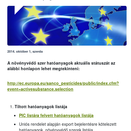
2014. október 1, szerda
A növényvédő szer hatóanyagok aktuális státuszát az
alábbi honlapon lehet megtekinteni:
http://ec.europa.eu/sanco_pesticides/public/index.cfm?
event=activesubstance.selection
Tiltott hatóanyagok listája
PIC listára felvett hatóanyagok listája
Uniós rendelet alapján export bejelentésre kötelezett
hatóanyagok, növényvédő szerek listája