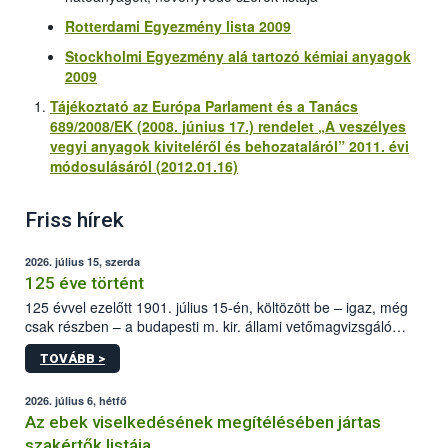
Rotterdami Egyezmény lista 2009
Stockholmi Egyezmény alá tartozó kémiai anyagok
2009
Tájékoztató az Európa Parlament és a Tanács
689/2008/EK (2008. június 17.) rendelet „A veszélyes
vegyi anyagok kiviteléről és behozataláról” 2011. évi
módosulásáról (2012.01.16)
Friss hírek
2026. július 15, szerda
125 éve történt
125 évvel ezelőtt 1901. július 15-én, költözött be – igaz, még
csak részben – a budapesti m. kir. állami vetőmagvizsgáló
állomás a Kis Rókus utca 15. szám alatti, Czigler Győző által
TOVÁBB >
tervezett új épületébe.
2026. július 6, hétfő
Az ebek viselkedésének megítélésében jártas
szakértők listája