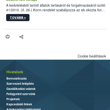
A kedvtelésből tartott állatok tartásáról és forgalmazásáról szóló
41/2010. (II. 26.) Korm.rendelet szabályozza az eb okozta fizikai
sérülés, illetve ennek veszélye keletkezésekor felmerülő
TOVÁBB >
hatósági feladatokat, valamint a veszélyes eb tartását és annak
engedélyezését. Ezen eljárások során szükség esetén be kell
vonni az ebek viselkedésének megítélésében jártas szakértőt.
Cookie beállítások
Hivatalunk
Bemutatkozás
Szervezeti felépítés
Gazdálkodási adatok
Felügyeleti szervünk
Projektek
Kapcsolódó linkek
Adatkezelési tájékoztató