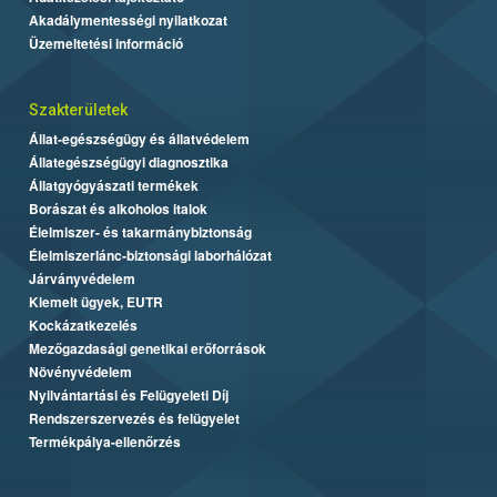
Akadálymentességi nyilatkozat
Üzemeltetési információ
Szakterületek
Állat-egészségügy és állatvédelem
Állategészségügyi diagnosztika
Állatgyógyászati termékek
Borászat és alkoholos italok
Élelmiszer- és takarmánybiztonság
Élelmiszerlánc-biztonsági laborhálózat
Járványvédelem
Kiemelt ügyek, EUTR
Kockázatkezelés
Mezőgazdasági genetikai erőforrások
Növényvédelem
Nyilvántartási és Felügyeleti Díj
Rendszerszervezés és felügyelet
Termékpálya-ellenőrzés