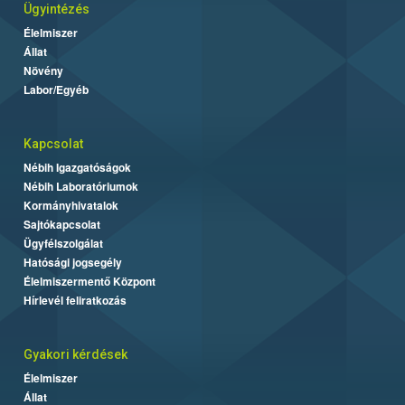
Ügyintézés
Élelmiszer
Állat
Növény
Labor/Egyéb
Kapcsolat
Nébih Igazgatóságok
Nébih Laboratóriumok
Kormányhivatalok
Sajtókapcsolat
Ügyfélszolgálat
Hatósági jogsegély
Élelmiszermentő Központ
Hírlevél feliratkozás
Gyakori kérdések
Élelmiszer
Állat