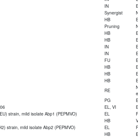
IN
E
Synergist
HB
E
Pruning
HB
E
HB
E
IN
E
IN
E
FU
E
HB
E
HB
E
HB
E
RE
e
PG
E
906
EL, VI
E
U) strain, mild isolate Abp1 (PEPMVO)
EL
HB
V
2) strain, mild isolate Abp2 (PEPMVO)
EL
HB
E