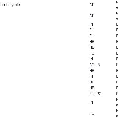
 isobutyrate
AT
e
AT
e
IN
E
FU
E
FU
E
HB
E
HB
E
FU
E
IN
E
AC, IN
E
HB
E
IN
E
HB
E
HB
E
FU, PG
E
IN
e
FU
e