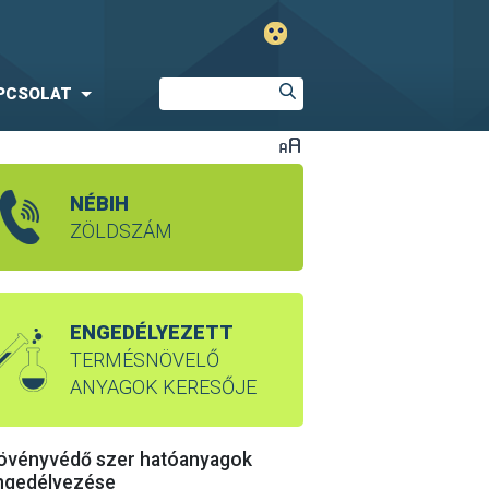
PCSOLAT
NÉBIH
ZÖLDSZÁM
ENGEDÉLYEZETT
TERMÉSNÖVELŐ
ANYAGOK KERESŐJE
övényvédő szer hatóanyagok
ngedélyezése