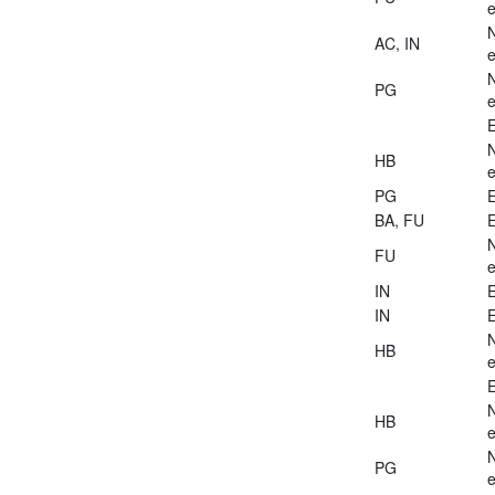
e
AC, IN
e
PG
e
E
HB
e
PG
E
BA, FU
E
FU
e
IN
E
IN
E
HB
e
E
HB
e
PG
e