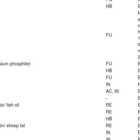
HB
E
e
v
h
FU
1
t
2
sium phosphite)
FU
E
HB
E
FU
E
IN
AC, IN
E
-
E
n/ fish oil
RE
E
RE
E
HB
E
in/ sheep fat
RE
E
IN
E
IN
E