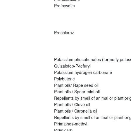
Profoxydim
Prochloraz
Potassium phosphonates (formerly potas
Quizalofop-P-tefuryl
Potassium hydrogen carbonate
Polybutene
Plant oils/ Rape seed oil
Plant oils / Spear mint oil
Repellents by smell of animal or plant origi
Plant oils / Clove oil
Plant oils / Citronella oil
Repellents by smell of animal or plant orig
Pirimiphos-methyl
Pirimicarb