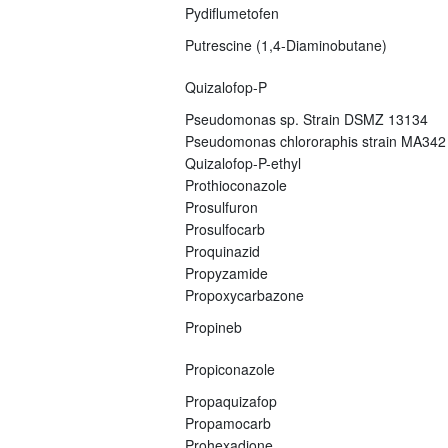
Pydiflumetofen
Putrescine (1,4-Diaminobutane)
Quizalofop-P
Pseudomonas sp. Strain DSMZ 13134
Pseudomonas chlororaphis strain MA342
Quizalofop-P-ethyl
Prothioconazole
Prosulfuron
Prosulfocarb
Proquinazid
Propyzamide
Propoxycarbazone
Propineb
Propiconazole
Propaquizafop
Propamocarb
Prohexadione