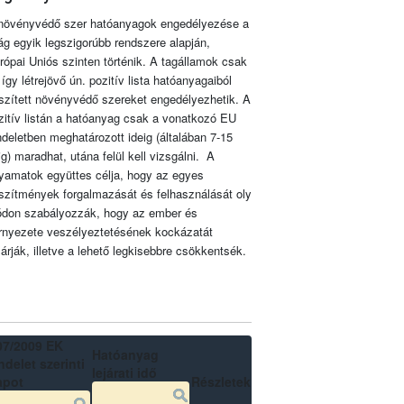
növényvédő szer hatóanyagok engedélyezése a
lág egyik legszigorúbb rendszere alapján,
rópai Uniós szinten történik. A tagállamok csak
 így létrejövő ún. pozitív lista hatóanyagaiból
szített növényvédő szereket engedélyezhetik. A
zitív listán a hatóanyag csak a vonatkozó EU
ndeletben meghatározott ideig (általában 7-15
ig) maradhat, utána felül kell vizsgálni. A
lyamatok együttes célja, hogy az egyes
szítmények forgalmazását és felhasználását oly
don szabályozzák, hogy az ember és
rnyezete veszélyeztetésének kockázatát
zárják, illetve a lehető legkisebbre csökkentsék.
07/2009 EK
Hatóanyag
delet szerinti
lejárati idő
apot
Részletek