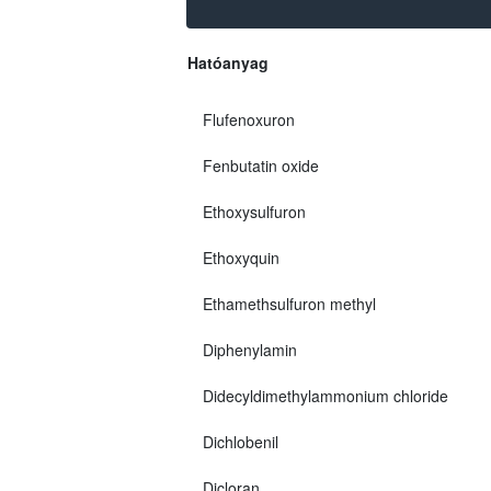
Hatóanyag
Flufenoxuron
Fenbutatin oxide
Ethoxysulfuron
Ethoxyquin
Ethamethsulfuron methyl
Diphenylamin
Didecyldimethylammonium chloride
Dichlobenil
Dicloran