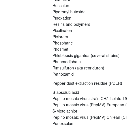
Rescalure
Piperonyl butoxide
Pinoxaden
Resins and polymers
Picolinafen
Picloram
Phosphane
Phosmet
Phlebiopsis gigantea (several strains)
Phenmedipham
Rimsulfuron (aka renriduron)
Pethoxamid
Pepper dust extraction residue (PDER)
S-abscisic acid
Pepino mosaic virus strain CH2 isolate 1
Pepino mosaic virus (PepMV) European (E
S-Metolachlor
Pepino mosaic virus (PepMV) Chilean (CH
Penoxsulam