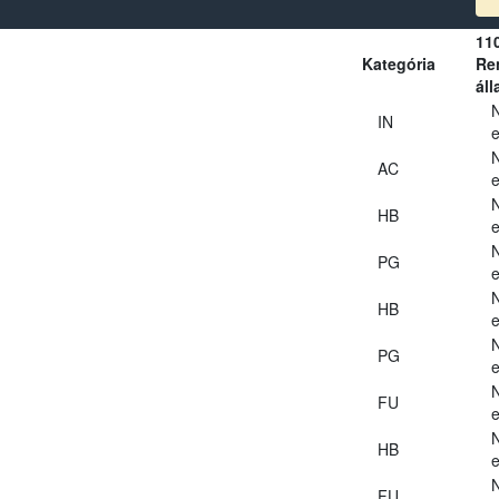
11
Kategória
Ren
áll
IN
e
AC
e
HB
e
PG
e
HB
e
PG
e
FU
e
HB
e
FU