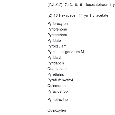
(Z,Z,Z,Z)- 7,13,16,19- Docosatetraen-1-yl
(Z)-13-Hexadecen-11-yn-1-yl acetate
Pyriproxyfen
Pyriofenone
Pyrimethanil
Pyridate
Pyroxsulam
Pythium oligandrum M1
Pyridalyl
Pyridaben
Quartz sand
Pyrethrins
Pyraflufen-ethyl
Quinmerac
Pyraclostrobin
Pymetrozine
Quinoxyfen