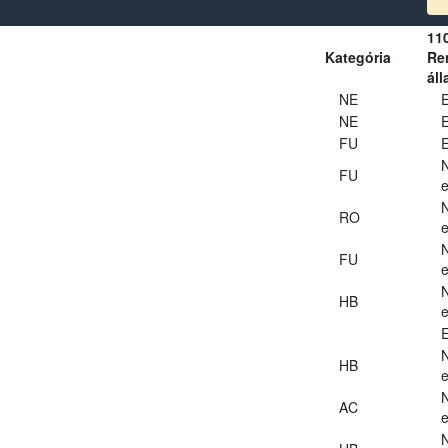
11
Kategória
Ren
áll
NE
E
NE
E
FU
E
FU
e
RO
e
FU
e
HB
e
E
HB
e
AC
e