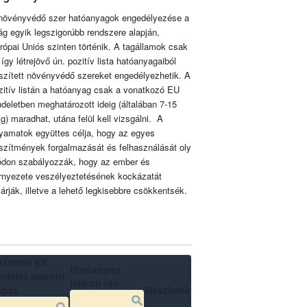
növényvédő szer hatóanyagok engedélyezése a
lág egyik legszigorúbb rendszere alapján,
rópai Uniós szinten történik. A tagállamok csak
 így létrejövő ún. pozitív lista hatóanyagaiból
szített növényvédő szereket engedélyezhetik. A
zitív listán a hatóanyag csak a vonatkozó EU
ndeletben meghatározott ideig (általában 7-15
ig) maradhat, utána felül kell vizsgálni. A
lyamatok együttes célja, hogy az egyes
szítmények forgalmazását és felhasználását oly
don szabályozzák, hogy az ember és
rnyezete veszélyeztetésének kockázatát
zárják, illetve a lehető legkisebbre csökkentsék.
07/2009 EK
Hatóanyag
delet szerinti
lejárati idő
apot
Részletek