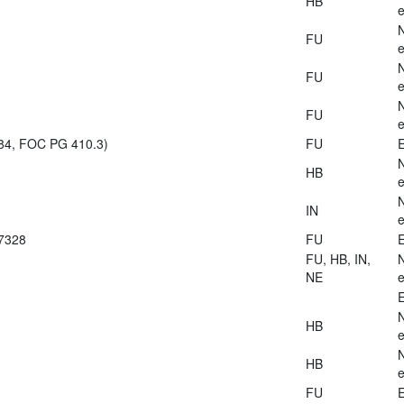
HB
e
FU
e
FU
e
FU
e
984, FOC PG 410.3)
FU
E
HB
e
IN
e
27328
FU
E
FU, HB, IN,
NE
e
E
HB
e
HB
e
FU
E