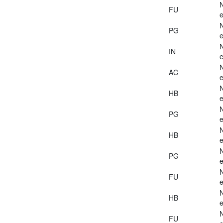
FU
e
PG
e
IN
e
AC
e
HB
e
PG
e
HB
e
PG
e
FU
e
HB
e
FU