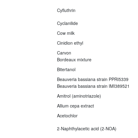
Cyfluthrin
Cyclanilide
Cow milk
Cinidion ethyl
Carvon
Bordeaux mixture
Bitertanol
Beauveria bassiana strain PPRI5339
Beauveria bassiana strain IMI389521
Amitrol (aminotriazole)
Allium cepa extract
Acetochlor
2-Naphthylacetic acid (2-NOA)