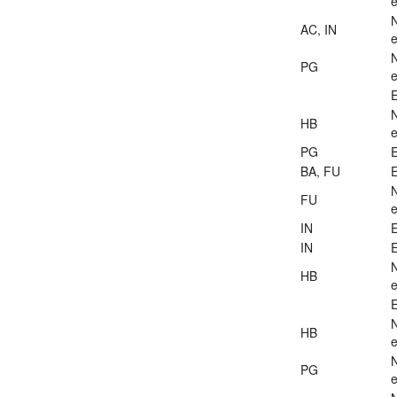
e
AC, IN
e
PG
e
E
HB
e
PG
E
BA, FU
E
FU
e
IN
E
IN
E
HB
e
E
HB
e
PG
e