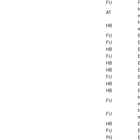
FU
AT
e
HB
e
FU
E
FU
E
HB
E
FU
E
HB
E
HB
E
FU
E
HB
E
HB
E
FU
e
FU
e
HB
E
FU
E
PG
E