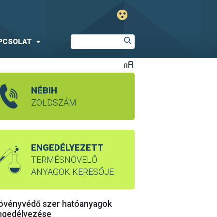
PCSOLAT
NÉBIH
ZÖLDSZÁM
ENGEDÉLYEZETT
TERMÉSNÖVELŐ
ANYAGOK KERESŐJE
övényvédő szer hatóanyagok
ngedélyezése