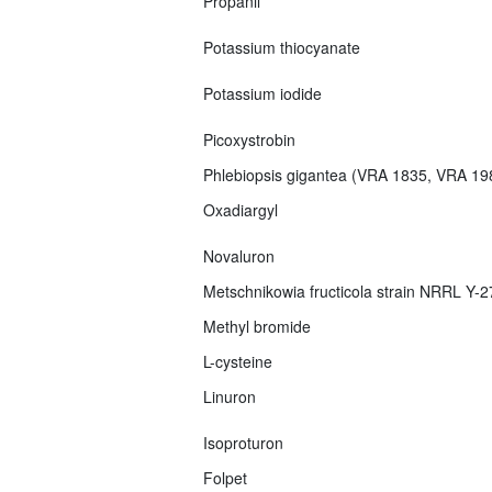
Propanil
Potassium thiocyanate
Potassium iodide
Picoxystrobin
Phlebiopsis gigantea (VRA 1835, VRA 1
Oxadiargyl
Novaluron
Metschnikowia fructicola strain NRRL Y-
Methyl bromide
L-cysteine
Linuron
Isoproturon
Folpet