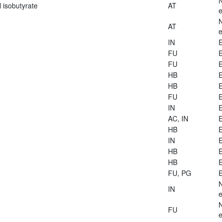
 isobutyrate
AT
e
AT
e
IN
E
FU
E
FU
E
HB
E
HB
E
FU
E
IN
E
AC, IN
E
HB
E
IN
E
HB
E
HB
E
FU, PG
E
IN
e
FU
e