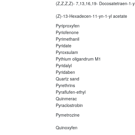
(Z,Z,Z,Z)- 7,13,16,19- Docosatetraen-1-yl
(Z)-13-Hexadecen-11-yn-1-yl acetate
Pyriproxyfen
Pyriofenone
Pyrimethanil
Pyridate
Pyroxsulam
Pythium oligandrum M1
Pyridalyl
Pyridaben
Quartz sand
Pyrethrins
Pyraflufen-ethyl
Quinmerac
Pyraclostrobin
Pymetrozine
Quinoxyfen