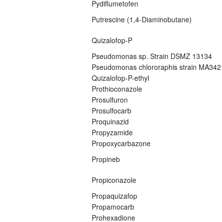
Pydiflumetofen
Putrescine (1,4-Diaminobutane)
Quizalofop-P
Pseudomonas sp. Strain DSMZ 13134
Pseudomonas chlororaphis strain MA342
Quizalofop-P-ethyl
Prothioconazole
Prosulfuron
Prosulfocarb
Proquinazid
Propyzamide
Propoxycarbazone
Propineb
Propiconazole
Propaquizafop
Propamocarb
Prohexadione