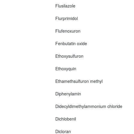
Flusilazole
Flurprimidol
Flufenoxuron
Fenbutatin oxide
Ethoxysulfuron
Ethoxyquin
Ethamethsulfuron methyl
Diphenylamin
Didecyldimethylammonium chloride
Dichlobenil
Dicloran