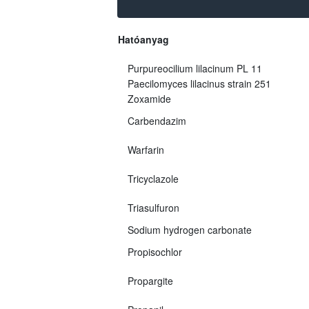
Hatóanyag
Purpureocilium lilacinum PL 11
Paecilomyces lilacinus strain 251
Zoxamide
Carbendazim
Warfarin
Tricyclazole
Triasulfuron
Sodium hydrogen carbonate
Propisochlor
Propargite